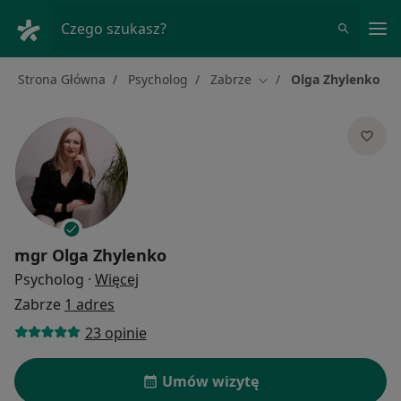
Me
Czego szukasz?
Strona Główna
Psycholog
Zabrze
Olga Zhylenko
Zmień miasto
mgr
Olga Zhylenko
O specjalizacjach
Psycholog
·
Więcej
Zabrze
1 adres
23 opinie
Umów wizytę