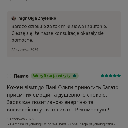
mgr Olga Zhylenko
Bardzo dziękuję za tak miłe słowa i zaufanie.
Cieszę się, że nasze konsultacje okazały się
pomocne.
25 czerwca 2026
Павло
Weryfikacja wizyty
П
Кожен візит до Пані Ольги приносить багато
приємних емоцій та душевного спокою.
Заряджає позитивною енергією та
впевненістю у своїх силах . Рекомендую !
13 czerwca 2026
•
Centrum Psychologii Mind Wellness
•
Konsultacja psychologiczna
•