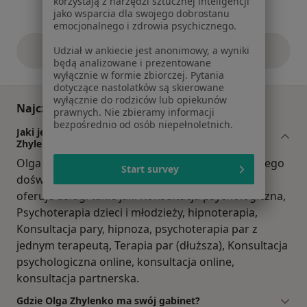
korzystają z narzędzi sztucznej inteligencji
jako wsparcia dla swojego dobrostanu
emocjonalnego i zdrowia psychicznego.
Zobacz więcej
Udział w ankiecie jest anonimowy, a wyniki
opinie powyżej
będą analizowane i prezentowane
wyłącznie w formie zbiorczej. Pytania
dotyczące nastolatków są skierowane
wyłącznie do rodziców lub opiekunów
Najczęściej zadawane pytania
prawnych. Nie zbieramy informacji
bezpośrednio od osób niepełnoletnich.
Jaki jest zakres porad oferowanych przez Olga
Zhylenko?
Olga Zhylenko to psycholog. Na podstawie swojego
Start survey
doświadczenia i wykształcenia Olga Zhylenko
oferuje usługi takie jak: Konsultacja psychologiczna,
Psychoterapia dzieci i młodzieży, hipnoterapia,
Konsultacja pary, hipnoza, psychoterapia par z
jednym terapeutą, Terapia par (dłuższa), Konsultacja
psychologiczna online, konsultacja online,
konsultacja partnerska.
Gdzie Olga Zhylenko ma swój gabinet?