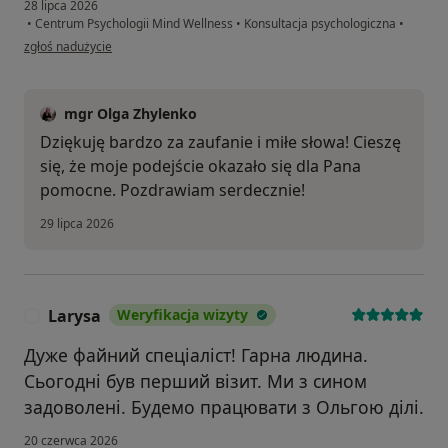
28 lipca 2026
•
Centrum Psychologii Mind Wellness
•
Konsultacja psychologiczna
•
w opinii użytkownika R.N.
zgłoś nadużycie
mgr Olga Zhylenko
Dziękuję bardzo za zaufanie i miłe słowa! Cieszę
się, że moje podejście okazało się dla Pana
pomocne. Pozdrawiam serdecznie!
29 lipca 2026
Larysa
Weryfikacja wizyty
L
Дуже файний спеціаліст! Гарна людина.
Сьогодні був перший візит. Ми з сином
задоволені. Будемо працювати з Ольгою ділі.
20 czerwca 2026