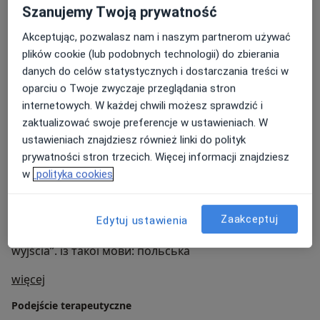
Szanujemy Twoją prywatność
hipnoterapia
Akceptując, pozwalasz nam i naszym partnerom używać
terapia emocjonalno-wyobrażeniowa
plików cookie (lub podobnych technologii) do zbierania
danych do celów statystycznych i dostarczania treści w
neurografika
oparciu o Twoje zwyczaje przeglądania stron
arteterapia i metody samorealizacji
internetowych. W każdej chwili możesz sprawdzić i
zaktualizować swoje preferencje w ustawieniach. W
ustawieniach znajdziesz również linki do polityk
Metody są dobierane indywidualnie do potrzeb
prywatności stron trzecich. Więcej informacji znajdziesz
klienta.
w
polityka cookies
Język pracy:
pracuję w języku ukraińskim oraz polskim Moje motto:
Zaakceptuj
Edytuj ustawienia
„Wierzę, że z każdej sytuacji są co najmniej trzy
wyjścia”. із такої мови: польська
O mnie
więcej
Podejście terapeutyczne