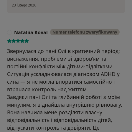
23 lutego 2026
Nataliia Koval
Numer telefonu zweryfikowany
N
Звернулася до пані Олі в критичний період:
виснаження, проблеми зі здоров’ям та
постійні конфлікти між дітьми-підлітками.
Ситуація ускладнювалася діагнозом ADHD у
сина — я не могла впоратися самостійно і
втрачала контроль над життям.
Завдяки пані Олі та глибинній роботі з моїм
минулим, я віднайшла внутрішню рівновагу.
Вона навчила мене розділяти власну
відповідальність і відповідальність дітей,
відпускати контроль та довіряти. Це