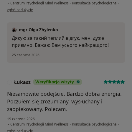
•
Centrum Psychologii Mind Wellness
•
Konsultacja psychologiczna
•
w opinii użytkownika Larysa
zgłoś nadużycie
mgr Olga Zhylenko
Дякую за такий теплий відгук, мені дуже
приємно. Бажаю Вам усього найкращого!
25 czerwca 2026
Łukasz
Weryfikacja wizyty
Ł
Niesamowite podejście. Bardzo dobra energia.
Poczułem się zrozumiany, wysłuchany i
zaopiekowany. Polecam.
19 czerwca 2026
•
Centrum Psychologii Mind Wellness
•
Konsultacja psychologiczna
•
w opinii użytkownika Łukasz
zgłoś nadużycie