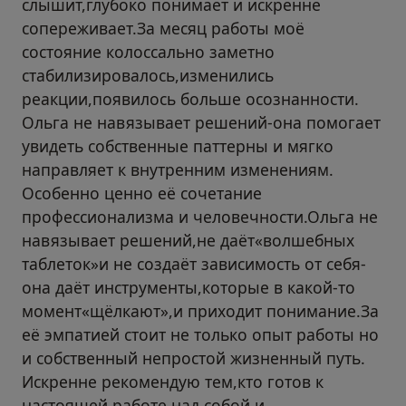
слышит,глубоко понимает и искренне
сопереживает.За месяц работы моё
состояние колоссально заметно
стабилизировалось,изменились
реакции,появилось больше осознанности.
Ольга не навязывает решений-она помогает
увидеть собственные паттерны и мягко
направляет к внутренним изменениям.
Особенно ценно её сочетание
профессионализма и человечности.Ольга не
навязывает решений,не даёт«волшебных
таблеток»и не создаёт зависимость от себя-
она даёт инструменты,которые в какой-то
момент«щёлкают»,и приходит понимание.За
её эмпатией стоит не только опыт работы но
и собственный непростой жизненный путь.
Искренне рекомендую тем,кто готов к
настоящей работе над собой и