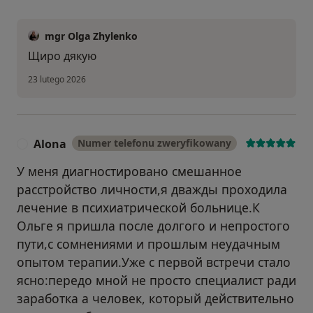
mgr Olga Zhylenko
Щиро дякую
23 lutego 2026
Alona
Numer telefonu zweryfikowany
A
У меня диагностировано смешанное
расстройство личности,я дважды проходила
лечение в психиатрической больнице.К
Ольге я пришла после долгого и непростого
пути,с сомнениями и прошлым неудачным
опытом терапии.Уже с первой встречи стало
ясно:передо мной не просто специалист ради
заработка а человек, который действительно