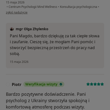
15 maja 2026
•
Centrum Psychologii Mind Wellness
•
Konsultacja psychologiczna
•
w opinii użytkownika Magda
zgłoś nadużycie
mgr Olga Zhylenko
Pani Magdo, bardzo dziękuję za tak ciepłe słowa
i zaufanie. Cieszę się, że mogłam Pani pomóc i
stworzyć bezpieczną przestrzeń do pracy nad
sobą.
15 maja 2026
Piotr
Weryfikacja wizyty
P
Bardzo pozytywne doświadczenie. Pani
psycholog z Ukrainy stworzyła spokojną i
komfortową atmosferę podczas wizyty.