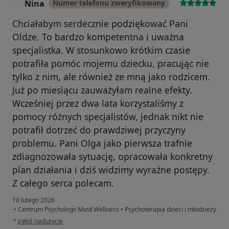
Nina
Numer telefonu zweryfikowany
N
Chciałabym serdecznie podziękować Pani
Oldze. To bardzo kompetentna i uważna
specjalistka. W stosunkowo krótkim czasie
potrafiła pomóc mojemu dziecku, pracując nie
tylko z nim, ale również ze mną jako rodzicem.
Już po miesiącu zauważyłam realne efekty.
Wcześniej przez dwa lata korzystaliśmy z
pomocy różnych specjalistów, jednak nikt nie
potrafił dotrzeć do prawdziwej przyczyny
problemu. Pani Olga jako pierwsza trafnie
zdiagnozowała sytuację, opracowała konkretny
plan działania i dziś widzimy wyraźne postępy.
Z całego serca polecam.
10 lutego 2026
•
Centrum Psychologii Mind Wellness
•
Psychoterapia dzieci i młodzieży
w opinii użytkownika Nina
•
zgłoś nadużycie