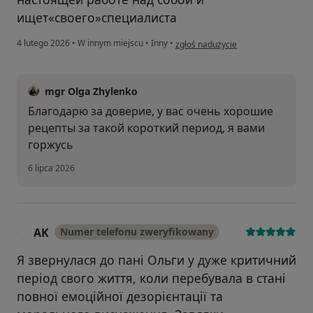
ищет«своего»специалиста
w opinii użytkownika Alona
4 lutego 2026
•
W innym miejscu
•
Inny
•
zgłoś nadużycie
mgr Olga Zhylenko
Благодарю за доверие, у вас очень хорошие
рецепты за такой короткий период, я вами
горжусь
6 lipca 2026
AK
Numer telefonu zweryfikowany
A
Я звернулася до пані Ольги у дуже критичний
період свого життя, коли перебувала в стані
повної емоційної дезорієнтації та