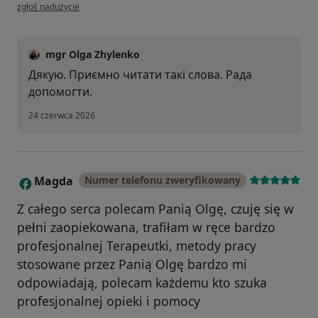
w opinii użytkownika Павло
zgłoś nadużycie
mgr Olga Zhylenko
Дякую. Приємно читати такі слова. Рада
допомогти.
24 czerwca 2026
Magda
Numer telefonu zweryfikowany
M
Z całego serca polecam Panią Olgę, czuję się w
pełni zaopiekowana, trafiłam w ręce bardzo
profesjonalnej Terapeutki, metody pracy
stosowane przez Panią Olgę bardzo mi
odpowiadają, polecam każdemu kto szuka
profesjonalnej opieki i pomocy