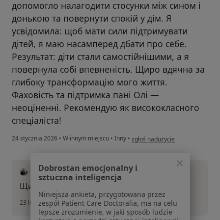
допомогло налагодити стосунки між сином і
донькою та повернути спокій у дім. Я
усвідомила: щоб мати сили підтримувати
дітей, я маю насамперед дбати про себе.
Результат: діти стали самостійнішими, а я
повернула собі впевненість. Щиро вдячна за
глибоку трансформацію мого життя.
Фаховість та підтримка пані Олі —
неоціненні. Рекомендую як висококласного
спеціаліста!
w opinii użytkownika Nataliia Ko
24 stycznia 2026
•
W innym miejscu
•
Inny
•
zgłoś nadużycie
Dobrostan emocjonalny i
mgr Olga Zhylenko
sztuczna inteligencja
Щиро дякую
Niniejsza ankieta, przygotowana przez
23 lutego 2026
zespół Patient Care Doctoralia, ma na celu
lepsze zrozumienie, w jaki sposób ludzie