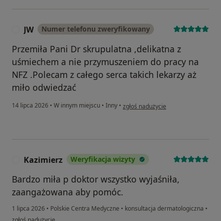
JW
Numer telefonu zweryfikowany
J
Przemiła Pani Dr skrupulatna ,delikatna z
uśmiechem a nie przymuszeniem do pracy na
NFZ .Polecam z całego serca takich lekarzy aż
miło odwiedzać
w opinii użytkownika JW
14 lipca 2026
•
W innym miejscu
•
Inny
•
zgłoś nadużycie
Kazimierz
Weryfikacja wizyty
K
Bardzo miła p doktor wszystko wyjaśniła,
zaangażowana aby pomóc.
1 lipca 2026
•
Polskie Centra Medyczne
•
konsultacja dermatologiczna
•
w opinii użytkownika Kazimierz
zgłoś nadużycie