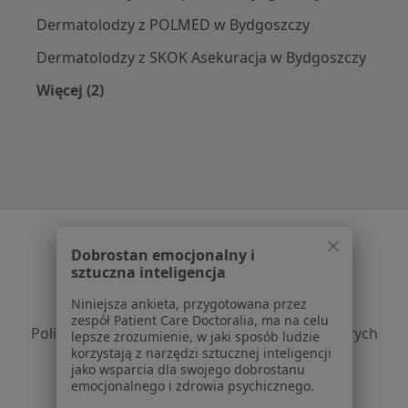
Dermatolodzy z POLMED w Bydgoszczy
Dermatolodzy z SKOK Asekuracja w Bydgoszczy
Więcej (2)
Więcej w kategorii: Najpopularniejsze ubezpie
Serwis
Dobrostan emocjonalny i
Regulamin
sztuczna inteligencja
Polityka prywatności pacjentów
Niniejsza ankieta, przygotowana przez
Polityka prywatności profesjonalistów
zespół Patient Care Doctoralia, ma na celu
Polityka prywatności dla profesjonalistów, których
lepsze zrozumienie, w jaki sposób ludzie
korzystają z narzędzi sztucznej inteligencji
dane pozyskaliśmy samodzielnie
jako wsparcia dla swojego dobrostanu
Polityka cookies
emocjonalnego i zdrowia psychicznego.
Jak działają wyniki wyszukiwania