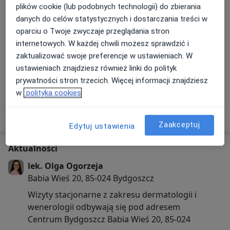
plików cookie (lub podobnych technologii) do zbierania
danych do celów statystycznych i dostarczania treści w
oparciu o Twoje zwyczaje przeglądania stron
internetowych. W każdej chwili możesz sprawdzić i
zaktualizować swoje preferencje w ustawieniach. W
ustawieniach znajdziesz również linki do polityk
Zobacz galerię (7)
prywatności stron trzecich. Więcej informacji znajdziesz
w
polityka cookies
Pokaż więcej
o doświadczeniu
Zaakceptuj
Edytuj ustawienia
Aktualności
lek. Olga Ogorzeja
Babia Wieś 20, 85-024 Bydgoszcz
Wizyty stacjonarne z zakresu dermatologii i
wenerologii odbywają się pod adresem
Centrum Bydgoszcz Babia Wieś 20, 85-024