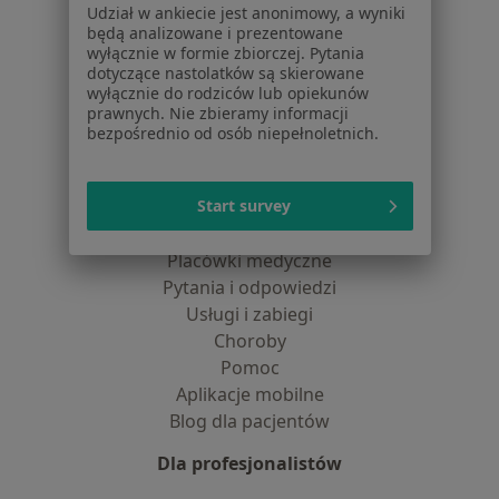
Udział w ankiecie jest anonimowy, a wyniki
Dostępność
będą analizowane i prezentowane
O nas
wyłącznie w formie zbiorczej. Pytania
Praca
Rekrutujemy!
dotyczące nastolatków są skierowane
wyłącznie do rodziców lub opiekunów
Partnerzy
prawnych. Nie zbieramy informacji
Centrum prasowe
bezpośrednio od osób niepełnoletnich.
Kontakt
Dla pacjentów
Start survey
Lekarze
Placówki medyczne
Pytania i odpowiedzi
Usługi i zabiegi
Choroby
Pomoc
Aplikacje mobilne
Blog dla pacjentów
Dla profesjonalistów