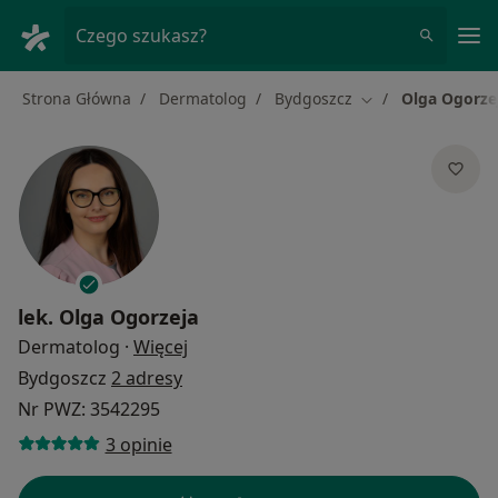
Me
Czego szukasz?
Strona Główna
Dermatolog
Bydgoszcz
Olga Ogorze
Zmień miasto
lek.
Olga Ogorzeja
O specjalizacjach
Dermatolog
·
Więcej
Bydgoszcz
2 adresy
Nr PWZ: 3542295
3 opinie