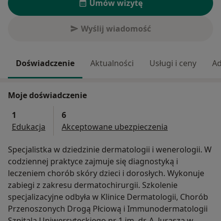
Umów wizytę
Wyślij wiadomość
Doświadczenie
Aktualności
Usługi i ceny
Ad
Moje doświadczenie
1
6
Edukacja
Akceptowane ubezpieczenia
Specjalistka w dziedzinie dermatologii i wenerologii. W
codziennej praktyce zajmuje się diagnostyką i
leczeniem chorób skóry dzieci i dorosłych. Wykonuje
zabiegi z zakresu dermatochirurgii. Szkolenie
specjalizacyjne odbyła w Klinice Dermatologii, Chorób
Przenoszonych Drogą Płciową i Immunodermatologii
Szpitala Uniwersyteckiego nr 1 im. dr. A. Jurasza w