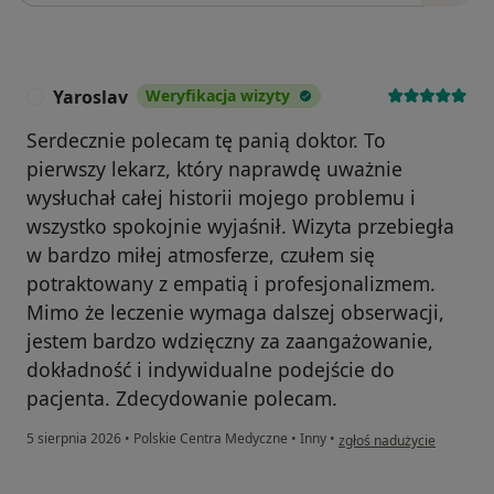
Yaroslav
Weryfikacja wizyty
Y
Serdecznie polecam tę panią doktor. To
pierwszy lekarz, który naprawdę uważnie
wysłuchał całej historii mojego problemu i
wszystko spokojnie wyjaśnił. Wizyta przebiegła
w bardzo miłej atmosferze, czułem się
potraktowany z empatią i profesjonalizmem.
Mimo że leczenie wymaga dalszej obserwacji,
jestem bardzo wdzięczny za zaangażowanie,
dokładność i indywidualne podejście do
pacjenta. Zdecydowanie polecam.
w opinii użytkownika Yaro
5 sierpnia 2026
•
Polskie Centra Medyczne
•
Inny
•
zgłoś nadużycie