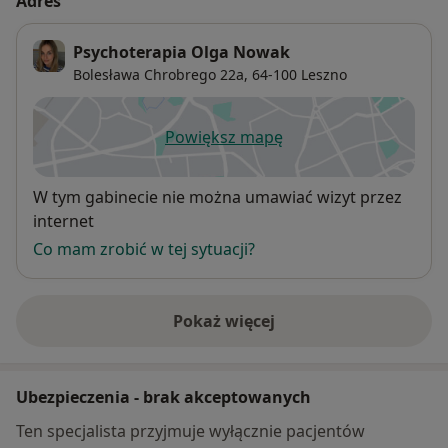
Adres
Psychoterapia Olga Nowak
Bolesława Chrobrego 22a,
64-100
Leszno
Powiększ mapę
otwiera się w nowej karcie
Dostępność
W tym gabinecie nie można umawiać wizyt przez
internet
Co mam zrobić w tej sytuacji?
Pokaż więcej
o adresie
Ubezpieczenia - brak akceptowanych
Ten specjalista przyjmuje wyłącznie pacjentów