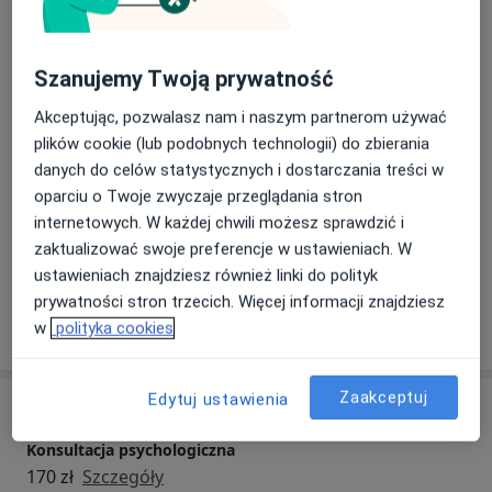
praktykę w Centrum Medycznym w Rakoniewicach.
Podejście terapeutyczne
Pracuję w podejściu psychodynamicznym. Swoją pracę
Psychoterapia
z pacjentem zaczynam od 3-4 konsultacji
Szanujemy Twoją prywatność
diagnostycznych poprzedzających właściwy proces
Główne obszary pomocy
psychoterapeutyczny. Sesje odbywają się raz w
Lęki
Kryzys w związku
Zaburzenia osobowości
Akceptując, pozwalasz nam i naszym partnerom używać
tygodniu.
plików cookie (lub podobnych technologii) do zbierania
Zaburzenia w relacjach międzyludzkich
danych do celów statystycznych i dostarczania treści w
a11y_sr_more_diseases
Zaburzenia nastroju
+22
oparciu o Twoje zwyczaje przeglądania stron
internetowych. W każdej chwili możesz sprawdzić i
Pacjenci których przyjmuję
zaktualizować swoje preferencje w ustawieniach. W
Dorośli
ustawieniach znajdziesz również linki do polityk
prywatności stron trzecich. Więcej informacji znajdziesz
Pokaż więcej
w
polityka cookies
o doświadczeniu
Zaakceptuj
Edytuj ustawienia
Usługi i ceny
Konsultacja psychologiczna
170 zł
Szczegóły