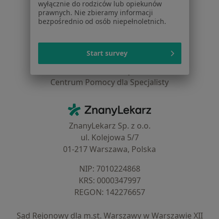
wyłącznie do rodziców lub opiekunów
Dla profesjonalistów
prawnych. Nie zbieramy informacji
bezpośrednio od osób niepełnoletnich.
Cennik
Dla lekarzy
Dla placówek medycznych
Start survey
Noa Notes
nowość
Baza wiedzy
Centrum Pomocy dla Specjalisty
Kontakt
ZnanyLekarz - Strona główna
ZnanyLekarz Sp. z o.o.
ul. Kolejowa 5/7
01-217 Warszawa, Polska
NIP: ⁠7010224868
KRS: ⁠0000347997
REGON: ⁠142276657
Sąd Rejonowy dla m.st. Warszawy w Warszawie XII