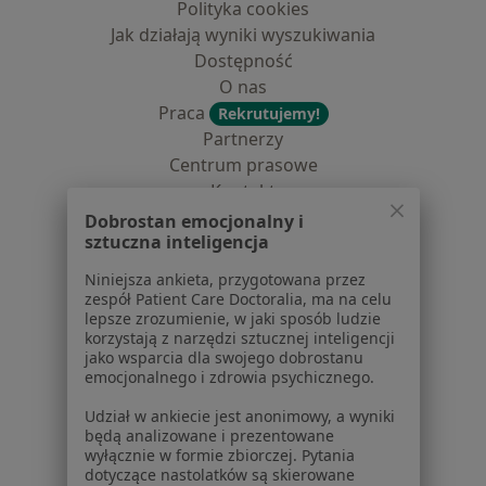
Polityka cookies
Jak działają wyniki wyszukiwania
Dostępność
O nas
Praca
Rekrutujemy!
Partnerzy
Centrum prasowe
Kontakt
Dobrostan emocjonalny i
Dla pacjentów
sztuczna inteligencja
Lekarze
Niniejsza ankieta, przygotowana przez
Placówki medyczne
zespół Patient Care Doctoralia, ma na celu
lepsze zrozumienie, w jaki sposób ludzie
Pytania i odpowiedzi
korzystają z narzędzi sztucznej inteligencji
Usługi i zabiegi
jako wsparcia dla swojego dobrostanu
Choroby
emocjonalnego i zdrowia psychicznego.
Pomoc
Udział w ankiecie jest anonimowy, a wyniki
Aplikacje mobilne
będą analizowane i prezentowane
Blog dla pacjentów
wyłącznie w formie zbiorczej. Pytania
dotyczące nastolatków są skierowane