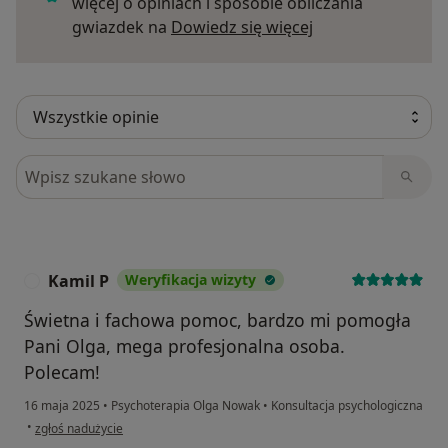
więcej o opiniach i sposobie obliczania
Dowiedz się więce
gwiazdek na
Dowiedz się więcej
Szukaj w opiniach
Kamil P
Weryfikacja wizyty
K
Świetna i fachowa pomoc, bardzo mi pomogła
Pani Olga, mega profesjonalna osoba.
Polecam!
16 maja 2025
•
Psychoterapia Olga Nowak
•
Konsultacja psychologiczna
w opinii użytkownika Kamil P
•
zgłoś nadużycie