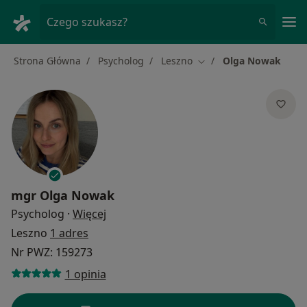
Me
Czego szukasz?
Strona Główna
Psycholog
Leszno
Olga Nowak
Zmień miasto
mgr
Olga Nowak
O specjalizacjach
Psycholog
·
Więcej
Leszno
1 adres
Nr PWZ: 159273
1 opinia