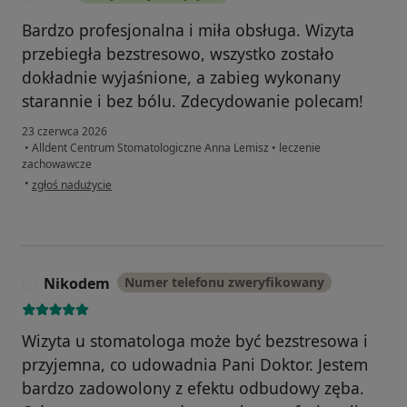
Bardzo profesjonalna i miła obsługa. Wizyta
przebiegła bezstresowo, wszystko zostało
dokładnie wyjaśnione, a zabieg wykonany
starannie i bez bólu. Zdecydowanie polecam!
23 czerwca 2026
•
Alldent Centrum Stomatologiczne Anna Lemisz
•
leczenie
zachowawcze
w opinii użytkownika A.N
•
zgłoś nadużycie
Nikodem
Numer telefonu zweryfikowany
N
Wizyta u stomatologa może być bezstresowa i
przyjemna, co udowadnia Pani Doktor. Jestem
bardzo zadowolony z efektu odbudowy zęba.