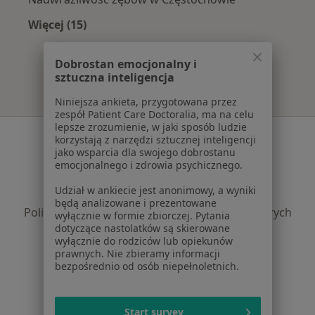
Więcej (15)
Więcej w kategorii: Najczęście leczone chorob
Dobrostan emocjonalny i
sztuczna inteligencja
Niniejsza ankieta, przygotowana przez
zespół Patient Care Doctoralia, ma na celu
lepsze zrozumienie, w jaki sposób ludzie
Serwis
korzystają z narzędzi sztucznej inteligencji
jako wsparcia dla swojego dobrostanu
Regulamin
emocjonalnego i zdrowia psychicznego.
Polityka prywatności pacjentów
Udział w ankiecie jest anonimowy, a wyniki
Polityka prywatności profesjonalistów
będą analizowane i prezentowane
Polityka prywatności dla profesjonalistów, których
wyłącznie w formie zbiorczej. Pytania
dotyczące nastolatków są skierowane
dane pozyskaliśmy samodzielnie
wyłącznie do rodziców lub opiekunów
Polityka cookies
prawnych. Nie zbieramy informacji
Jak działają wyniki wyszukiwania
bezpośrednio od osób niepełnoletnich.
Dostępność
O nas
Start survey
Praca
Rekrutujemy!