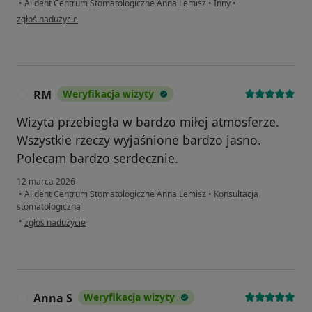
•
Alldent Centrum Stomatologiczne Anna Lemisz
•
Inny
•
w opinii użytkownika Mieczysław
zgłoś nadużycie
RM
Weryfikacja wizyty
R
Wizyta przebiegła w bardzo miłej atmosferze.
Wszystkie rzeczy wyjaśnione bardzo jasno.
Polecam bardzo serdecznie.
12 marca 2026
•
Alldent Centrum Stomatologiczne Anna Lemisz
•
Konsultacja
stomatologiczna
w opinii użytkownika RM
•
zgłoś nadużycie
Anna S
Weryfikacja wizyty
A