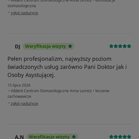
•
Alldent Centrum Stomatologiczne Anna Lemisz
•
Konsultacja
stomatologiczna
w opinii użytkownika Małgorzata Labocha
•
zgłoś nadużycie
DJ
Weryfikacja wizyty
D
Pełen profesjonalizm, najwyższy poziom
świadczonych usług zarówno Pani Doktor jak i
Osoby Asystującej.
15 lipca 2026
•
Alldent Centrum Stomatologiczne Anna Lemisz
•
leczenie
zachowawcze
w opinii użytkownika DJ
•
zgłoś nadużycie
A.N
Weryfikacja wizyty
A