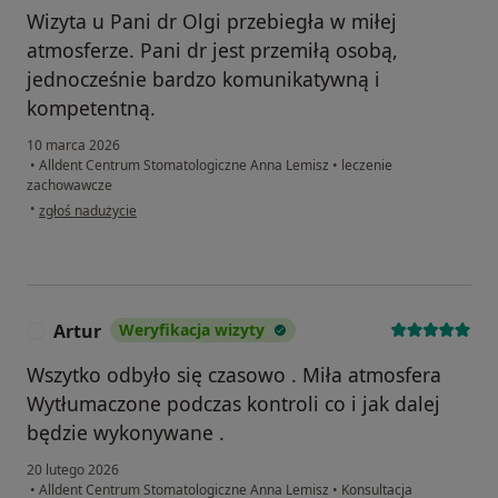
Wizyta u Pani dr Olgi przebiegła w miłej
atmosferze. Pani dr jest przemiłą osobą,
jednocześnie bardzo komunikatywną i
kompetentną.
10 marca 2026
•
Alldent Centrum Stomatologiczne Anna Lemisz
•
leczenie
zachowawcze
w opinii użytkownika Anna S
•
zgłoś nadużycie
Artur
Weryfikacja wizyty
A
Wszytko odbyło się czasowo . Miła atmosfera
Wytłumaczone podczas kontroli co i jak dalej
będzie wykonywane .
20 lutego 2026
•
Alldent Centrum Stomatologiczne Anna Lemisz
•
Konsultacja