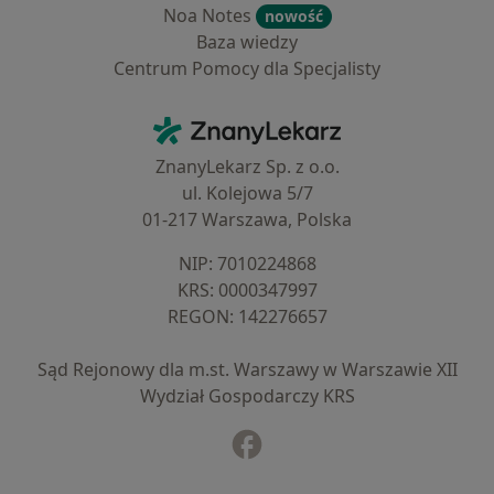
Noa Notes
nowość
Baza wiedzy
Centrum Pomocy dla Specjalisty
Kontakt
ZnanyLekarz - Strona główna
ZnanyLekarz Sp. z o.o.
ul. Kolejowa 5/7
01-217 Warszawa, Polska
NIP: ⁠7010224868
KRS: ⁠0000347997
REGON: ⁠142276657
Sąd Rejonowy dla m.st. Warszawy w Warszawie XII
Wydział Gospodarczy KRS
Facebook
otwiera się w nowej karcie