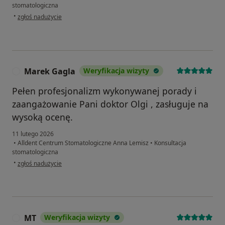
stomatologiczna
w opinii użytkownika Artur
•
zgłoś nadużycie
Marek Gagla
Weryfikacja wizyty
M
Pełen profesjonalizm wykonywanej porady i
zaangażowanie Pani doktor Olgi , zasługuje na
wysoką ocenę.
11 lutego 2026
•
Alldent Centrum Stomatologiczne Anna Lemisz
•
Konsultacja
stomatologiczna
w opinii użytkownika Marek Gagla
•
zgłoś nadużycie
MT
Weryfikacja wizyty
M