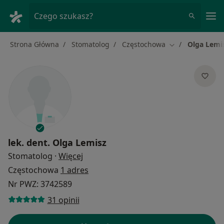
Me
Czego szukasz?
Strona Główna
Stomatolog
Częstochowa
Olga Lemi
Zmień miasto
lek. dent.
Olga Lemisz
O specjalizacjach
Stomatolog
·
Więcej
Częstochowa
1 adres
Nr PWZ: 3742589
31 opinii