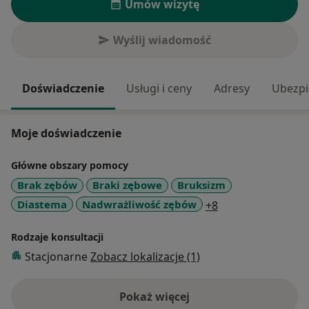
Umów wizytę
Wyślij wiadomość
Doświadczenie
Usługi i ceny
Adresy
Ubezpi
Moje doświadczenie
Główne obszary pomocy
Brak zębów
Braki zębowe
Bruksizm
a11y_sr_more_di
Diastema
Nadwrażliwość zębów
+8
Rodzaje konsultacji
Stacjonarne
Zobacz lokalizacje (1)
Pokaż więcej
o doświadczeniu