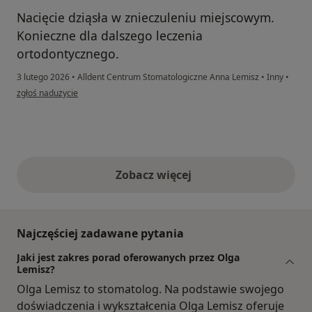
Nacięcie dziąsła w znieczuleniu miejscowym.
Konieczne dla dalszego leczenia
ortodontycznego.
3 lutego 2026
•
Alldent Centrum Stomatologiczne Anna Lemisz
•
Inny
•
w opinii użytkownika MT
zgłoś nadużycie
Zobacz więcej
opinie powyżej
Najczęściej zadawane pytania
Jaki jest zakres porad oferowanych przez Olga
Lemisz?
Olga Lemisz to stomatolog. Na podstawie swojego
doświadczenia i wykształcenia Olga Lemisz oferuje