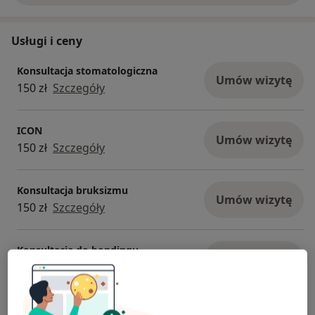
Usługi i ceny
Konsultacja stomatologiczna
Umów wizytę
150 zł
Szczegóły
ICON
Umów wizytę
150 zł
Szczegóły
Konsultacja bruksizmu
Umów wizytę
150 zł
Szczegóły
Konsultacja do bondingu
Umów wizytę
150 zł
Szczegóły
Konsultacja protetyczna