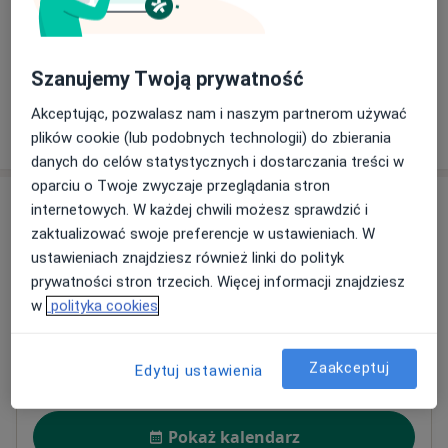
Umów wizytę
150 zł
Szczegóły
+ 3 usługi
Szanujemy Twoją prywatność
Akceptując, pozwalasz nam i naszym partnerom używać
W jaki sposób ustalane są ceny?
plików cookie (lub podobnych technologii) do zbierania
danych do celów statystycznych i dostarczania treści w
oparciu o Twoje zwyczaje przeglądania stron
Adres
internetowych. W każdej chwili możesz sprawdzić i
zaktualizować swoje preferencje w ustawieniach. W
Alldent Centrum Stomatologiczne Anna
ustawieniach znajdziesz również linki do polityk
Lemisz
prywatności stron trzecich. Więcej informacji znajdziesz
Sabinowska 8,
42-202
Częstochowa
w
polityka cookies
Powiększ mapę
Zaakceptuj
Edytuj ustawienia
otwiera się w nowej karcie
Dostępność
Pokaż kalendarz