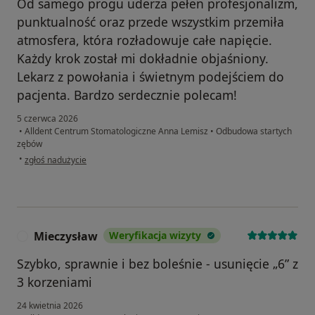
Od samego progu uderza pełen profesjonalizm,
punktualność oraz przede wszystkim przemiła
atmosfera, która rozładowuje całe napięcie.
Każdy krok został mi dokładnie objaśniony.
Lekarz z powołania i świetnym podejściem do
pacjenta. Bardzo serdecznie polecam!
5 czerwca 2026
•
Alldent Centrum Stomatologiczne Anna Lemisz
•
Odbudowa startych
zębów
w opinii użytkownika Nikodem
•
zgłoś nadużycie
Mieczysław
Weryfikacja wizyty
M
Szybko, sprawnie i bez boleśnie - usunięcie „6” z
3 korzeniami
24 kwietnia 2026