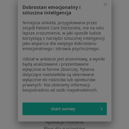
dane pozyskaliśmy samodzielnie
Dobrostan emocjonalny i
Polityka cookies
sztuczna inteligencja
Jak działają wyniki wyszukiwania
Niniejsza ankieta, przygotowana przez
Dostępność
zespół Patient Care Doctoralia, ma na celu
O nas
lepsze zrozumienie, w jaki sposób ludzie
Praca
Rekrutujemy!
korzystają z narzędzi sztucznej inteligencji
jako wsparcia dla swojego dobrostanu
Partnerzy
emocjonalnego i zdrowia psychicznego.
Centrum prasowe
Kontakt
Udział w ankiecie jest anonimowy, a wyniki
będą analizowane i prezentowane
Dla pacjentów
wyłącznie w formie zbiorczej. Pytania
dotyczące nastolatków są skierowane
wyłącznie do rodziców lub opiekunów
Lekarze
prawnych. Nie zbieramy informacji
Placówki medyczne
bezpośrednio od osób niepełnoletnich.
Pytania i odpowiedzi
Usługi i zabiegi
Choroby
Start survey
Pomoc
Aplikacje mobilne
Blog dla pacjentów