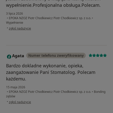
wypełnienie.Profesjonalna obsługa.Polecam.
3 lipca 2026
•
EPOKA NZOZ Piotr Chodkiewicz Piotr Chodkiewicz sp. z o.o.
•
Wypełnienie
w opinii użytkownika Radosław B
•
zgłoś nadużycie
Agata
Numer telefonu zweryfikowany
A
Bardzo dokladne wykonanie, opieka,
zaangażowanie Pani Stomatolog. Polecam
każdemu.
15 maja 2026
•
EPOKA NZOZ Piotr Chodkiewicz Piotr Chodkiewicz sp. z o.o.
•
Bonding
zębów
w opinii użytkownika Agata
•
zgłoś nadużycie