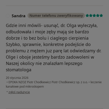
Sandra
Numer telefonu zweryfikowany
S
Gdzie inni mówili- usunąć, dr. Olga wyleczyła,
odbudowała i moje zęby mają sie bardzo
dobrze i to bez bolu i ciaglego cierpienia
Szybko, sprawnie, konkretne podejście do
problemu z mężem juz parę lat odwiedzamy dr.
Olge i oboje jesteśmy bardzo zadowoleni w
Naszej okolicy nie znalazłam lepszego
stomatologa
20 stycznia 2026
•
EPOKA NZOZ Piotr Chodkiewicz Piotr Chodkiewicz sp. z o.o.
•
leczenie
kanałowe pod mikroskopem
w opinii użytkownika Sandra
•
zgłoś nadużycie