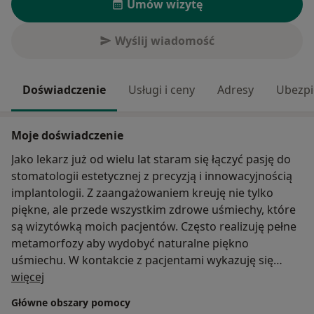
Umów wizytę
Wyślij wiadomość
Doświadczenie
Usługi i ceny
Adresy
Ubezpi
Moje doświadczenie
Jako lekarz już od wielu lat staram się łączyć pasję do
stomatologii estetycznej z precyzją i innowacyjnością
implantologii. Z zaangażowaniem kreuję nie tylko
piękne, ale przede wszystkim zdrowe uśmiechy, które
są wizytówką moich pacjentów. Często realizuję pełne
metamorfozy aby wydobyć naturalne piękno
uśmiechu. W kontakcie z pacjentami wykazuję się
O mnie
cierpliwością i zrozumieniem bo wierzę, że pozytywne
więcej
nastawienie często jest pierwszym krokiem w drodze
Główne obszary pomocy
pacjenta do zdrowego uśmiechu.