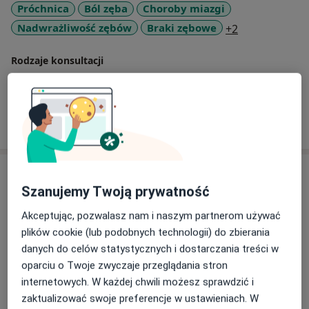
Próchnica
Ból zęba
Choroby miazgi
Poza pracą, moją największą pasją są konie, jazda
a11y_sr_more
Nadwrażliwość zębów
Braki zębowe
+2
konna to dla mnie chwila relaksu i odprężenia. Kontakt
z naturą dodaje mi sił do dalszej walki o zdrowie moich
Rodzaje konsultacji
pacjentów.
Stacjonarne
Zobacz lokalizacje (1)
Pokaż więcej
o doświadczeniu
Usługi i ceny
Szanujemy Twoją prywatność
Konsultacja stomatologiczna
Umów wizytę
Akceptując, pozwalasz nam i naszym partnerom używać
150 zł
Szczegóły
plików cookie (lub podobnych technologii) do zbierania
danych do celów statystycznych i dostarczania treści w
Konsultacja stomatologiczna dzieci
oparciu o Twoje zwyczaje przeglądania stron
Umów wizytę
150 zł
Szczegóły
internetowych. W każdej chwili możesz sprawdzić i
zaktualizować swoje preferencje w ustawieniach. W