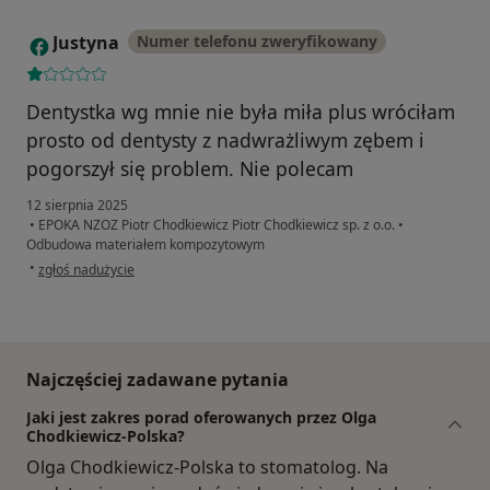
Justyna
Numer telefonu zweryfikowany
J
Dentystka wg mnie nie była miła plus wróciłam
prosto od dentysty z nadwrażliwym zębem i
pogorszył się problem. Nie polecam
12 sierpnia 2025
•
EPOKA NZOZ Piotr Chodkiewicz Piotr Chodkiewicz sp. z o.o.
•
Odbudowa materiałem kompozytowym
w opinii użytkownika Justyna
•
zgłoś nadużycie
Najczęściej zadawane pytania
Jaki jest zakres porad oferowanych przez Olga
Chodkiewicz-Polska?
Olga Chodkiewicz-Polska to stomatolog. Na