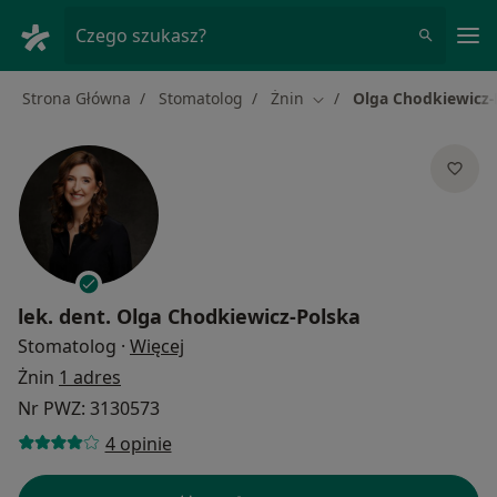
Me
Czego szukasz?
Strona Główna
Stomatolog
Żnin
Olga Chodkiewicz-
Zmień miasto
lek. dent.
Olga Chodkiewicz-Polska
O specjalizacjach
Stomatolog
·
Więcej
Żnin
1 adres
Nr PWZ: 3130573
4 opinie