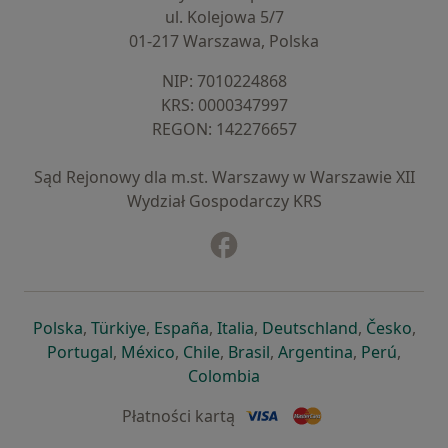
ul. Kolejowa 5/7
01-217 Warszawa, Polska
NIP: ⁠7010224868
KRS: ⁠0000347997
REGON: ⁠142276657
Sąd Rejonowy dla m.st. Warszawy w Warszawie XII
Wydział Gospodarczy KRS
Facebook
otwiera się w nowej karcie
otwiera się w nowej karcie
otwiera się w nowej karcie
otwiera się w nowej karcie
otwiera się w nowej karci
otwiera się
otwi
Polska
,
Türkiye
,
España
,
Italia
,
Deutschland
,
Česko
,
otwiera się w nowej karcie
otwiera się w nowej karcie
otwiera się w nowej karcie
otwiera się w nowej kar
otwiera się 
otwier
Portugal
,
México
,
Chile
,
Brasil
,
Argentina
,
Perú
,
otwiera się w nowej karc
Colombia
Płatności kartą