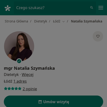
Me
Czego szukasz?
Strona Główna
Dietetyk
Łódź
Natalia Szymańska
Zmień miasto
mgr
Natalia Szymańska
O specjalizacjach
Dietetyk
·
Więcej
Łódź
1 adres
2 opinie
Umów wizytę