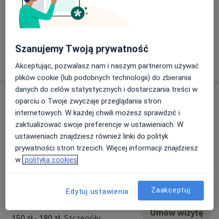
Dietetyk kliniczny
Rodzaje konsultacji
Stacjonarne
Zobacz lokalizacje (1)
Szanujemy Twoją prywatność
Pokaż więcej
o doświadczeniu
Akceptując, pozwalasz nam i naszym partnerom używać
plików cookie (lub podobnych technologii) do zbierania
danych do celów statystycznych i dostarczania treści w
Usługi i ceny
oparciu o Twoje zwyczaje przeglądania stron
internetowych. W każdej chwili możesz sprawdzić i
Konsultacja dietetyczna
Umów wizytę
zaktualizować swoje preferencje w ustawieniach. W
150 zł - 180 zł
Szczegóły
ustawieniach znajdziesz również linki do polityk
prywatności stron trzecich. Więcej informacji znajdziesz
Druga konsultacja dietetyczna wraz
w
polityka cookies
z jadłospisem /szablonem posiłków
Umów wizytę
270 zł - 370 zł
Szczegóły
Zaakceptuj
Edytuj ustawienia
Konsultacja dietetyczna online
Umów wizytę
150 zł - 180 zł
Szczegóły