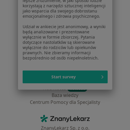
lepsze zrozumienie, w jaki sposób ludzie
Placówki medyczne
korzystają z narzędzi sztucznej inteligencji
Pytania i odpowiedzi
jako wsparcia dla swojego dobrostanu
emocjonalnego i zdrowia psychicznego.
Usługi i zabiegi
Choroby
Udział w ankiecie jest anonimowy, a wyniki
Pomoc
będą analizowane i prezentowane
wyłącznie w formie zbiorczej. Pytania
Aplikacje mobilne
dotyczące nastolatków są skierowane
Blog dla pacjentów
wyłącznie do rodziców lub opiekunów
prawnych. Nie zbieramy informacji
Dla profesjonalistów
bezpośrednio od osób niepełnoletnich.
Cennik
Dla lekarzy
Start survey
Dla placówek medycznych
Noa Notes
nowość
Baza wiedzy
Centrum Pomocy dla Specjalisty
Kontakt
ZnanyLekarz - Strona główna
ZnanyLekarz Sp. z o.o.