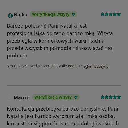
Nadia
Weryfikacja wizyty
N
Bardzo polecam! Pani Natalia jest
profesjonalistką do tego bardzo miłą. Wizyta
przebiegła w komfortowych warunkach a
przede wszystkim pomogła mi rozwiązać mój
problem
w opinii użytkownika Nadia
6 maja 2026
•
Medin
•
Konsultacja dietetyczna
•
zgłoś nadużycie
Marcin
Weryfikacja wizyty
M
Konsultacja przebiegła bardzo pomyślnie, Pani
Natalia jest bardzo wyrozumiałą i miłą osobą,
która stara się pomóc w moich dolegliwościach