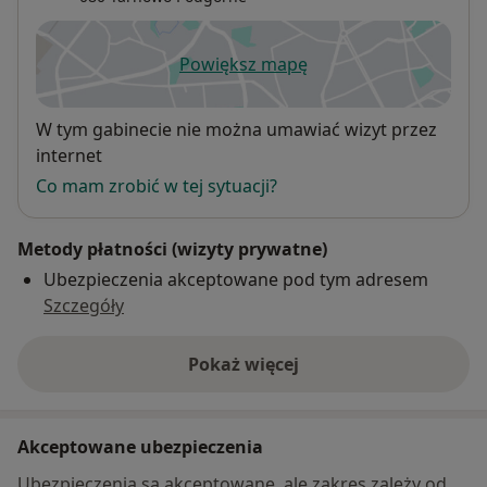
Powiększ mapę
otwiera się w nowej karcie
Dostępność
W tym gabinecie nie można umawiać wizyt przez
internet
Co mam zrobić w tej sytuacji?
Metody płatności (wizyty prywatne)
Ubezpieczenia akceptowane pod tym adresem
Szczegóły
Pokaż więcej
o adresie
Akceptowane ubezpieczenia
Ubezpieczenia są akceptowane, ale zakres zależy od