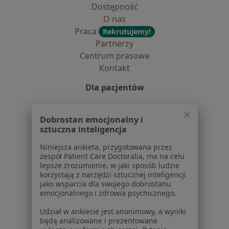
Dostępność
O nas
Praca
Rekrutujemy!
Partnerzy
Centrum prasowe
Kontakt
Dla pacjentów
Lekarze
Placówki medyczne
Dobrostan emocjonalny i
sztuczna inteligencja
Pytania i odpowiedzi
Usługi i zabiegi
Niniejsza ankieta, przygotowana przez
Choroby
zespół Patient Care Doctoralia, ma na celu
lepsze zrozumienie, w jaki sposób ludzie
Pomoc
korzystają z narzędzi sztucznej inteligencji
Aplikacje mobilne
jako wsparcia dla swojego dobrostanu
Blog dla pacjentów
emocjonalnego i zdrowia psychicznego.
Dla profesjonalistów
Udział w ankiecie jest anonimowy, a wyniki
będą analizowane i prezentowane