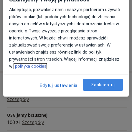
Zakres porad
Wykonuję badania: USG jamy brzusznej u dorosłych i
Akceptując, pozwalasz nam i naszym partnerom używać
Radiologia i diagnostyka obrazowa
dzieci powyżej 3 roku życia, USG tarczycy, USG szyi
plików cookie (lub podobnych technologii) do zbierania
oraz węzłów chłonnych, USG doppler tętnic i żył.
Główne obszary pomocy
danych do celów statystycznych i dostarczania treści w
Przyjmuje w Otimedica Sp.z o.o. ul. Nowa 54, 62-080
Bóle brzucha
Rak tarczycy
Guzy tarczycy
oparciu o Twoje zwyczaje przeglądania stron
Tarnowo Podgórne
internetowych. W każdej chwili możesz sprawdzić i
Choroby tarczycy
Ból szyi
zaktualizować swoje preferencje w ustawieniach. W
ustawieniach znajdziesz również linki do polityk
Pokaż więcej
prywatności stron trzecich. Więcej informacji znajdziesz
o doświadczeniu
w
polityka cookies
Usługi i ceny
Zaakceptuj
Edytuj ustawienia
Konsultacja radiologiczna
Szczegóły
USG jamy brzusznej
100 zł
Szczegóły