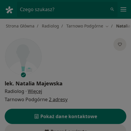
Me
Czego szukasz?
Strona Główna
Radiolog
Tarnowo Podgórne
Natali
Zmień miast
lek.
Natalia Majewska
O specjalizacjach
Radiolog
·
Więcej
Tarnowo Podgórne
2 adresy
Pokaż dane kontaktowe