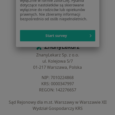
wyłącznie w formie zbiorczej. Pytania
Cennik
dotyczące nastolatków są skierowane
Dla lekarzy
wyłącznie do rodziców lub opiekunów
Dla placówek medycznych
prawnych. Nie zbieramy informacji
bezpośrednio od osób niepełnoletnich.
Noa Notes
nowość
Baza wiedzy
Centrum Pomocy dla Specjalisty
Start survey
Kontakt
ZnanyLekarz - Strona główna
ZnanyLekarz Sp. z o.o.
ul. Kolejowa 5/7
01-217 Warszawa, Polska
NIP: ⁠7010224868
KRS: ⁠0000347997
REGON: ⁠142276657
Sąd Rejonowy dla m.st. Warszawy w Warszawie XII
Wydział Gospodarczy KRS