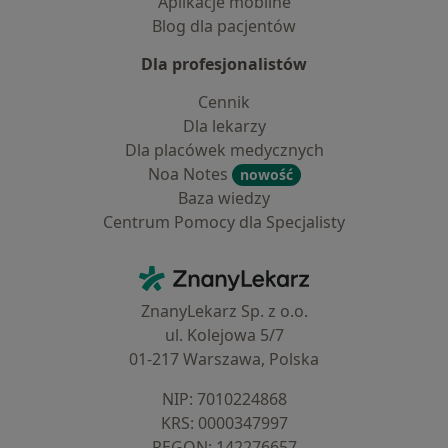
Aplikacje mobilne
Blog dla pacjentów
Dla profesjonalistów
Cennik
Dla lekarzy
Dla placówek medycznych
Noa Notes
nowość
Baza wiedzy
Centrum Pomocy dla Specjalisty
Kontakt
ZnanyLekarz - Strona główna
ZnanyLekarz Sp. z o.o.
ul. Kolejowa 5/7
01-217 Warszawa, Polska
NIP: ⁠7010224868
KRS: ⁠0000347997
REGON: ⁠142276657