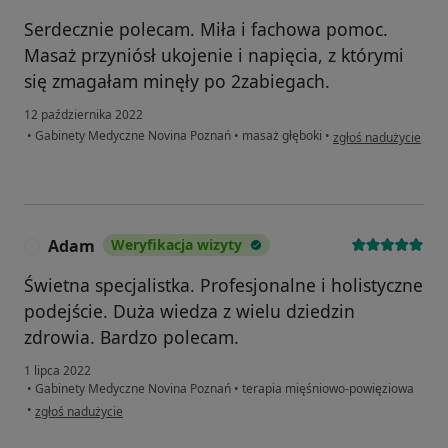
Serdecznie polecam. Miła i fachowa pomoc.
Masaż przyniósł ukojenie i napięcia, z którymi
się zmagałam minęły po 2zabiegach.
12 października 2022
w opinii użytkownika
•
Gabinety Medyczne Novina Poznań
•
masaż głęboki
•
zgłoś nadużycie
Adam
Weryfikacja wizyty
A
Świetna specjalistka. Profesjonalne i holistyczne
podejście. Duża wiedza z wielu dziedzin
zdrowia. Bardzo polecam.
1 lipca 2022
•
Gabinety Medyczne Novina Poznań
•
terapia mięśniowo-powięziowa
w opinii użytkownika Adam
•
zgłoś nadużycie