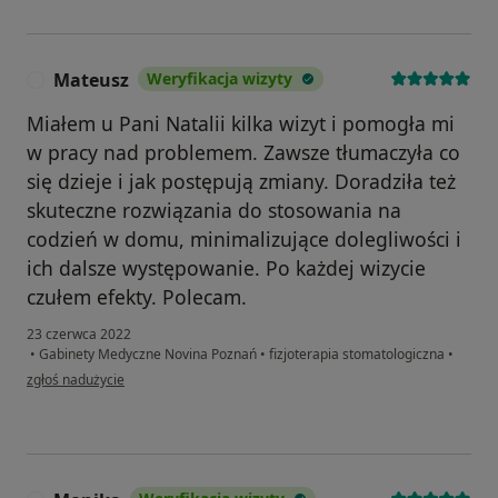
Mateusz
Weryfikacja wizyty
M
Miałem u Pani Natalii kilka wizyt i pomogła mi
w pracy nad problemem. Zawsze tłumaczyła co
się dzieje i jak postępują zmiany. Doradziła też
skuteczne rozwiązania do stosowania na
codzień w domu, minimalizujące dolegliwości i
ich dalsze występowanie. Po każdej wizycie
czułem efekty. Polecam.
23 czerwca 2022
•
Gabinety Medyczne Novina Poznań
•
fizjoterapia stomatologiczna
•
w opinii użytkownika Mateusz
zgłoś nadużycie