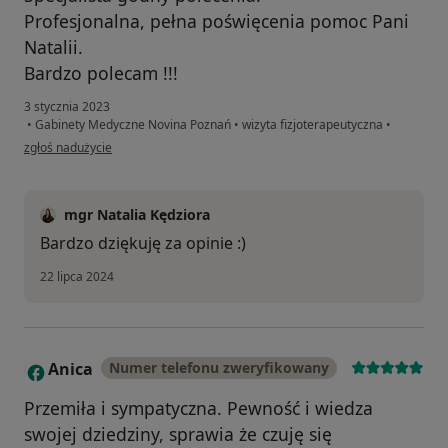
Profesjonalna, pełna poświęcenia pomoc Pani
Natalii.
Bardzo polecam !!!
3 stycznia 2023
•
Gabinety Medyczne Novina Poznań
•
wizyta fizjoterapeutyczna
•
w opinii użytkownika AB
zgłoś nadużycie
mgr Natalia Kędziora
Bardzo dziękuję za opinie :)
22 lipca 2024
Anica
Numer telefonu zweryfikowany
A
Przemiła i sympatyczna. Pewność i wiedza
swojej dziedziny, sprawia że czuję się