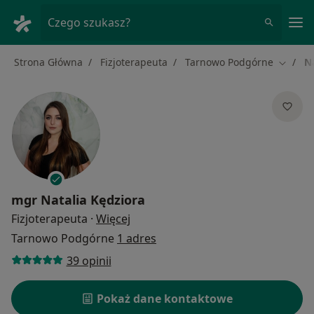
Me
Czego szukasz?
Strona Główna
Fizjoterapeuta
Tarnowo Podgórne
N
Zmień 
mgr
Natalia Kędziora
O specjalizacjach
Fizjoterapeuta
·
Więcej
Tarnowo Podgórne
1 adres
39 opinii
Pokaż dane kontaktowe