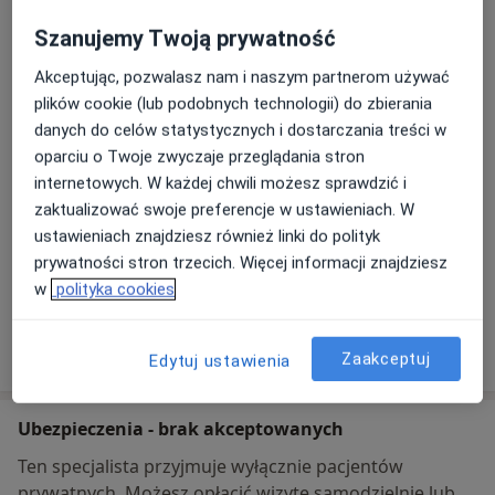
Szanujemy Twoją prywatność
Gabinet
Rokietnicka 4,
62-080
Tarnowo Podgórne
Akceptując, pozwalasz nam i naszym partnerom używać
plików cookie (lub podobnych technologii) do zbierania
danych do celów statystycznych i dostarczania treści w
Powiększ mapę
otwiera się w nowej karcie
oparciu o Twoje zwyczaje przeglądania stron
internetowych. W każdej chwili możesz sprawdzić i
Dostępność
W tym gabinecie nie można umawiać wizyt przez
zaktualizować swoje preferencje w ustawieniach. W
internet
ustawieniach znajdziesz również linki do polityk
prywatności stron trzecich. Więcej informacji znajdziesz
Co mam zrobić w tej sytuacji?
w
polityka cookies
Pokaż więcej
o adresie
Zaakceptuj
Edytuj ustawienia
Ubezpieczenia - brak akceptowanych
Ten specjalista przyjmuje wyłącznie pacjentów
prywatnych. Możesz opłacić wizytę samodzielnie lub