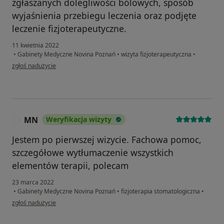
zgłaszanych dolegliwości bólowych, sposób
wyjaśnienia przebiegu leczenia oraz podjęte
leczenie fizjoterapeutyczne.
11 kwietnia 2022
•
Gabinety Medyczne Novina Poznań
•
wizyta fizjoterapeutyczna
•
w opinii użytkownika Ilona
zgłoś nadużycie
MN
Weryfikacja wizyty
M
Jestem po pierwszej wizycie. Fachowa pomoc,
szczegółowe wytłumaczenie wszystkich
elementów terapii, polecam
23 marca 2022
•
Gabinety Medyczne Novina Poznań
•
fizjoterapia stomatologiczna
•
w opinii użytkownika MN
zgłoś nadużycie