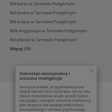
Ból barku w Tarnowie Podgórnym
Ból biodra w Tarnowie Podgórnym
Ból kolana w Tarnowie Podgórnym
Bóle kręgosłupa w Tarnowie Podgórnym
Ból pleców w Tarnowie Podgórnym
Więcej (15)
Więcej w kategorii: Najczęście leczone chorob
Dobrostan emocjonalny i
sztuczna inteligencja
Niniejsza ankieta, przygotowana przez
Serwis
zespół Patient Care Doctoralia, ma na celu
lepsze zrozumienie, w jaki sposób ludzie
Regulamin
korzystają z narzędzi sztucznej inteligencji
Polityka prywatności pacjentów
jako wsparcia dla swojego dobrostanu
Polityka prywatności profesjonalistów
emocjonalnego i zdrowia psychicznego.