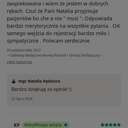
zaopiekowana i wiem że jestem w dobrych
rękach. Czuć że Pani Natalia przyjmuje
pacjentów bo che a nie " musi ". Odpowiada
bardzo merytorycznie na wszystkie pytania . Od
samego wejścia do rejestracji bardzo miło i
sympatycznie . Polecam serdecznie
20 października 2022
•
Gabinety Medyczne Novina Poznań
•
Drenaż limfatyczny
•
w opinii użytkownika Anica
zgłoś nadużycie
mgr Natalia Kędziora
Bardzo dziękuję za opinie! :)
22 lipca 2024
KP
Weryfikacja wizyty
K