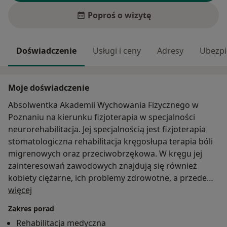
Poproś o wizytę
Doświadczenie
Usługi i ceny
Adresy
Ubezpi
Moje doświadczenie
Absolwentka Akademii Wychowania Fizycznego w
Poznaniu na kierunku fizjoterapia w specjalności
neurorehabilitacja. Jej specjalnością jest fizjoterapia
stomatologiczna rehabilitacja kręgosłupa terapia bóli
migrenowych oraz przeciwobrzękowa. W kręgu jej
zainteresowań zawodowych znajdują się również
kobiety ciężarne, ich problemy zdrowotne, a przede
O mnie
wszystkim możliwości podejmowania przez nie
więcej
aktywności fizycznej korzystnie wpływającej na
Zakres porad
przebieg ciąży. Z energią i radością prowadzi zajęcia
Rehabilitacja medyczna
grupowe „Zdrowy Kręgosłup”. Dużą wagę przywiązuje