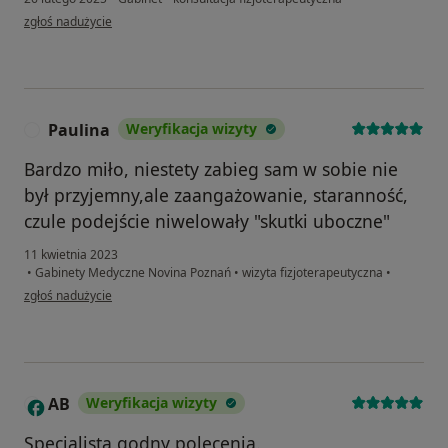
w opinii użytkownika Paulina
zgłoś nadużycie
Paulina
Weryfikacja wizyty
P
Bardzo miło, niestety zabieg sam w sobie nie
był przyjemny,ale zaangażowanie, staranność,
czule podejście niwelowały "skutki uboczne"
11 kwietnia 2023
•
Gabinety Medyczne Novina Poznań
•
wizyta fizjoterapeutyczna
•
w opinii użytkownika Paulina
zgłoś nadużycie
AB
Weryfikacja wizyty
A
Specjalista godny polecenia.