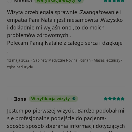
Monika
Weryfikacja wizyty
M
Wizyta przebiegała sprawnie .Zaangażowanie i
empatia Pani Natali jest niesamowita .Wszystko
i dokładnie mi wyjaśniono ,co do moich
problemów zdrowotnych .
Polecam Panią Natalie z całego serca i dziękuje
.
12 maja 2022
•
Gabinety Medyczne Novina Poznań
•
Masaż leczniczy
•
w opinii użytkownika Monika
zgłoś nadużycie
Ilona
Weryfikacja wizyty
I
Jestem po pierwszej wizycie. Bardzo podobał mi
się profesjonalne podejście do pacjenta-
sposób sposób zbierania informacji dotyczących