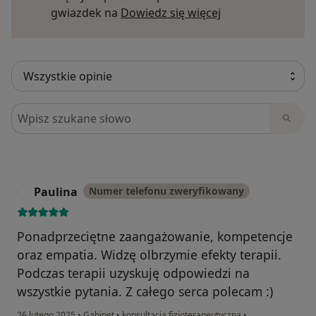
Dowiedz się więce
gwiazdek na
Dowiedz się więcej
Szukaj w opiniach
Paulina
Numer telefonu zweryfikowany
P
Ponadprzeciętne zaangażowanie, kompetencje
oraz empatia. Widzę olbrzymie efekty terapii.
Podczas terapii uzyskuję odpowiedzi na
wszystkie pytania. Z całego serca polecam :)
26 lutego 2025
•
Gabinet
•
konsultacja fizjoterapeutyczna
•