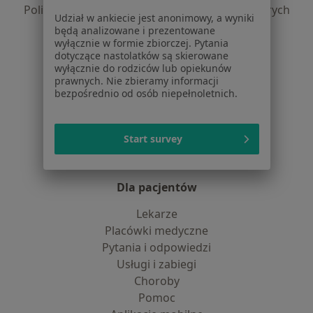
Polityka prywatności dla profesjonalistów, których
Udział w ankiecie jest anonimowy, a wyniki
dane pozyskaliśmy samodzielnie
będą analizowane i prezentowane
Polityka cookies
wyłącznie w formie zbiorczej. Pytania
dotyczące nastolatków są skierowane
Jak działają wyniki wyszukiwania
wyłącznie do rodziców lub opiekunów
Dostępność
prawnych. Nie zbieramy informacji
O nas
bezpośrednio od osób niepełnoletnich.
Praca
Rekrutujemy!
Partnerzy
Start survey
Centrum prasowe
Kontakt
Dla pacjentów
Lekarze
Placówki medyczne
Pytania i odpowiedzi
Usługi i zabiegi
Choroby
Pomoc