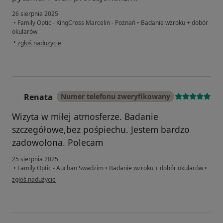
26 sierpnia 2025
•
Family Optic - KingCross Marcelin - Poznań
•
Badanie wzroku + dobór
okularów
w opinii użytkownika Agnieszka
•
zgłoś nadużycie
Renata
Numer telefonu zweryfikowany
R
Wizyta w miłej atmosferze. Badanie
szczegółowe,bez pośpiechu. Jestem bardzo
zadowolona. Polecam
25 sierpnia 2025
•
Family Optic - Auchan Swadzim
•
Badanie wzroku + dobór okularów
•
w opinii użytkownika Renata
zgłoś nadużycie