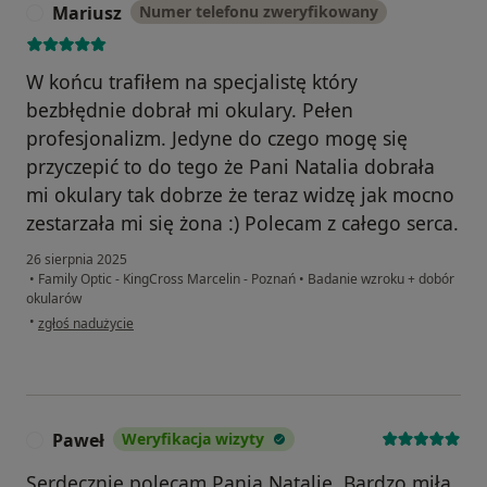
Mariusz
Numer telefonu zweryfikowany
M
W końcu trafiłem na specjalistę który
bezbłędnie dobrał mi okulary. Pełen
profesjonalizm. Jedyne do czego mogę się
przyczepić to do tego że Pani Natalia dobrała
mi okulary tak dobrze że teraz widzę jak mocno
zestarzała mi się żona :) Polecam z całego serca.
26 sierpnia 2025
•
Family Optic - KingCross Marcelin - Poznań
•
Badanie wzroku + dobór
okularów
w opinii użytkownika Mariusz
•
zgłoś nadużycie
Paweł
Weryfikacja wizyty
P
Serdecznie polecam Panią Natalię. Bardzo miła,