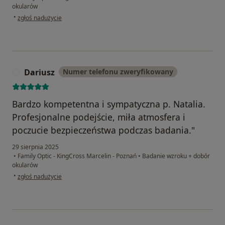
okularów
w opinii użytkownika Ewa
•
zgłoś nadużycie
Dariusz
Numer telefonu zweryfikowany
D
Bardzo kompetentna i sympatyczna p. Natalia.
Profesjonalne podejście, miła atmosfera i
poczucie bezpieczeństwa podczas badania."
29 sierpnia 2025
•
Family Optic - KingCross Marcelin - Poznań
•
Badanie wzroku + dobór
okularów
w opinii użytkownika Dariusz
•
zgłoś nadużycie