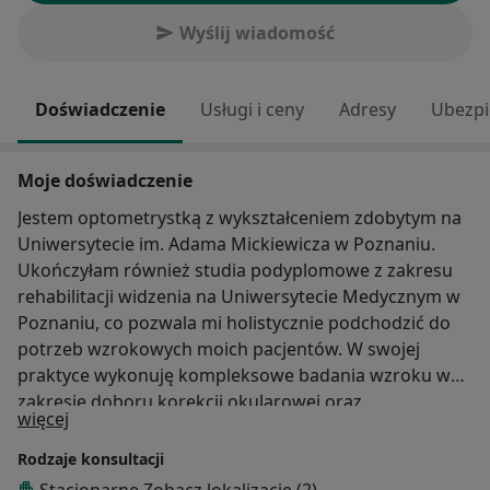
Wyślij wiadomość
Doświadczenie
Usługi i ceny
Adresy
Ubezpi
Moje doświadczenie
Jestem optometrystką z wykształceniem zdobytym na
Uniwersytecie im. Adama Mickiewicza w Poznaniu.
Ukończyłam również studia podyplomowe z zakresu
rehabilitacji widzenia na Uniwersytecie Medycznym w
Poznaniu, co pozwala mi holistycznie podchodzić do
potrzeb wzrokowych moich pacjentów. W swojej
praktyce wykonuję kompleksowe badania wzroku w
zakresie doboru korekcji okularowej oraz
O mnie
więcej
dopasowania miękkich soczewek kontaktowych
(sferycznych, torycznych, multifokalnych). Zajmuję się
Rodzaje konsultacji
również diagnostyką i postępowaniem w zaburzeniach