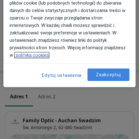
159 zł
Szczegóły
plików cookie (lub podobnych technologii) do zbierania
danych do celów statystycznych i dostarczania treści w
Wizyta kontrolna dzieci po badaniu wzroku
oparciu o Twoje zwyczaje przeglądania stron
Darmowa usługa
Szczegóły
internetowych. W każdej chwili możesz sprawdzić i
zaktualizować swoje preferencje w ustawieniach. W
+ 1 usługa
ustawieniach znajdziesz również linki do polityk
prywatności stron trzecich. Więcej informacji znajdziesz
w
polityka cookies
W jaki sposób ustalane są ceny?
Zaakceptuj
Edytuj ustawienia
Adresy (2)
Adres 1
Adres 2
Family Optic - Auchan Swadzim
Św. Antoniego 2,
62-080
Swadzim