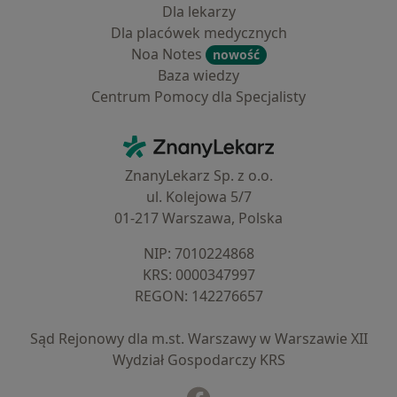
Dla lekarzy
Dla placówek medycznych
Noa Notes
nowość
Baza wiedzy
Centrum Pomocy dla Specjalisty
Kontakt
ZnanyLekarz - Strona główna
ZnanyLekarz Sp. z o.o.
ul. Kolejowa 5/7
01-217 Warszawa, Polska
NIP: ⁠7010224868
KRS: ⁠0000347997
REGON: ⁠142276657
Sąd Rejonowy dla m.st. Warszawy w Warszawie XII
Wydział Gospodarczy KRS
Facebook
otwiera się w nowej karcie