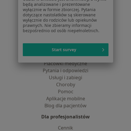
będą analizowane i prezentowane
O nas
wyłącznie w formie zbiorczej. Pytania
Praca
Rekrutujemy!
dotyczące nastolatków są skierowane
Partnerzy
wyłącznie do rodziców lub opiekunów
prawnych. Nie zbieramy informacji
Centrum prasowe
bezpośrednio od osób niepełnoletnich.
Kontakt
Dla pacjentów
Start survey
Lekarze
Placówki medyczne
Pytania i odpowiedzi
Usługi i zabiegi
Choroby
Pomoc
Aplikacje mobilne
Blog dla pacjentów
Dla profesjonalistów
Cennik