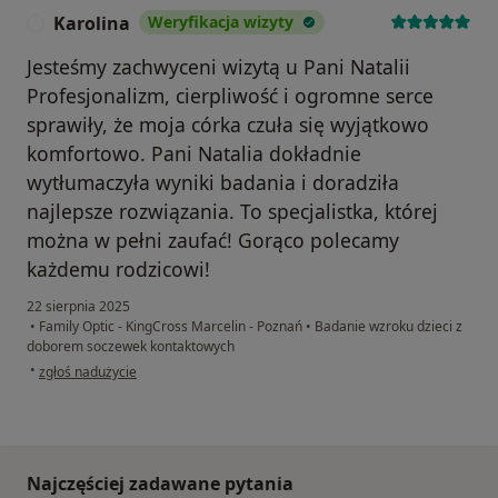
Karolina
Weryfikacja wizyty
K
Jesteśmy zachwyceni wizytą u Pani Natalii
Profesjonalizm, cierpliwość i ogromne serce
sprawiły, że moja córka czuła się wyjątkowo
komfortowo. Pani Natalia dokładnie
wytłumaczyła wyniki badania i doradziła
najlepsze rozwiązania. To specjalistka, której
można w pełni zaufać! Gorąco polecamy
każdemu rodzicowi!
22 sierpnia 2025
•
Family Optic - KingCross Marcelin - Poznań
•
Badanie wzroku dzieci z
doborem soczewek kontaktowych
w opinii użytkownika Karolina
•
zgłoś nadużycie
Najczęściej zadawane pytania