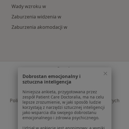
Wady wzroku w
Zaburzenia widzenia w
Zaburzenia akomodacji w
Serwis
Dobrostan emocjonalny i
Regulamin
sztuczna inteligencja
Polityka prywatności pacjentów
Niniejsza ankieta, przygotowana przez
Polityka prywatności profesjonalistów
zespół Patient Care Doctoralia, ma na celu
Polityka prywatności dla profesjonalistów, których
lepsze zrozumienie, w jaki sposób ludzie
dane pozyskaliśmy samodzielnie
korzystają z narzędzi sztucznej inteligencji
jako wsparcia dla swojego dobrostanu
Polityka cookies
emocjonalnego i zdrowia psychicznego.
Jak działają wyniki wyszukiwania
Dostępność
Udział w ankiecie jest anonimowy, a wyniki