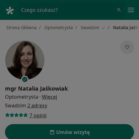
Me
Czego szukasz?
Strona Główna
Optometrysta
Swadzim
Natalia Jaś
Zmień miasto
mgr
Natalia Jaśkowiak
O specjalizacjach
Optometrysta
·
Więcej
Swadzim
2 adresy
7 opinii
Umów wizytę