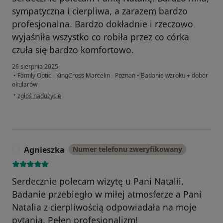
sympatyczna i cierpliwa, a zarazem bardzo
profesjonalna. Bardzo dokładnie i rzeczowo
wyjaśniła wszystko co robiła przez co córka
czuła się bardzo komfortowo.
26 sierpnia 2025
•
Family Optic - KingCross Marcelin - Poznań
•
Badanie wzroku + dobór
okularów
w opinii użytkownika Paweł
•
zgłoś nadużycie
Agnieszka
Numer telefonu zweryfikowany
A
Serdecznie polecam wizytę u Pani Natalii.
Badanie przebiegło w miłej atmosferze a Pani
Natalia z cierpliwością odpowiadała na moje
pytania. Pełen profesjonalizm!