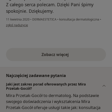
Z całego serca polecam. Dzięki Pani śpimy
spokojnie. Dziękujemy.
11 kwietnia 2020
•
DERMAESTETICA
•
konsultacja dermatologiczna
•
w opinii użytkownika Kamila, mama Poli
zgłoś nadużycie
Zobacz więcej
opinie powyżej
Najczęściej zadawane pytania
Jaki jest zakres porad oferowanych przez Mira
Przetak-Gocół?
Mira Przetak-Gocół to dermatolog. Na podstawie
swojego doświadczenia i wykształcenia Mira
Przetak-Gocół oferuje usługi takie jak: konsultacja