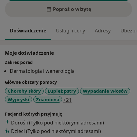
Poproś o wizytę
Doświadczenie
Usługi i ceny
Adresy
Ubezpi
Moje doświadczenie
Zakres porad
Dermatologia i wenerologia
Główne obszary pomocy
Choroby skóry
Łupież pstry
Wypadanie włosów
a11y_sr_more_diseases
Wypryski
Znamiona
+21
Pacjenci których przyjmuję
Dorośli (Tylko pod niektórymi adresami)
Dzieci (Tylko pod niektórymi adresami)