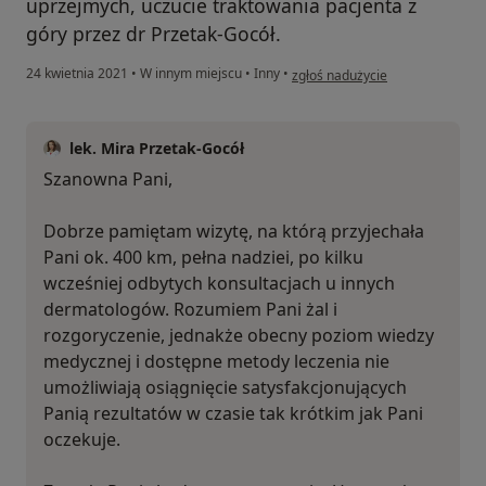
uprzejmych, uczucie traktowania pacjenta z
góry przez dr Przetak-Gocół.
w opinii użytkownika Z.D
24 kwietnia 2021
•
W innym miejscu
•
Inny
•
zgłoś nadużycie
lek. Mira Przetak-Gocół
Szanowna Pani,
Dobrze pamiętam wizytę, na którą przyjechała
Pani ok. 400 km, pełna nadziei, po kilku
wcześniej odbytych konsultacjach u innych
dermatologów. Rozumiem Pani żal i
rozgoryczenie, jednakże obecny poziom wiedzy
medycznej i dostępne metody leczenia nie
umożliwiają osiągnięcie satysfakcjonujących
Panią rezultatów w czasie tak krótkim jak Pani
oczekuje.