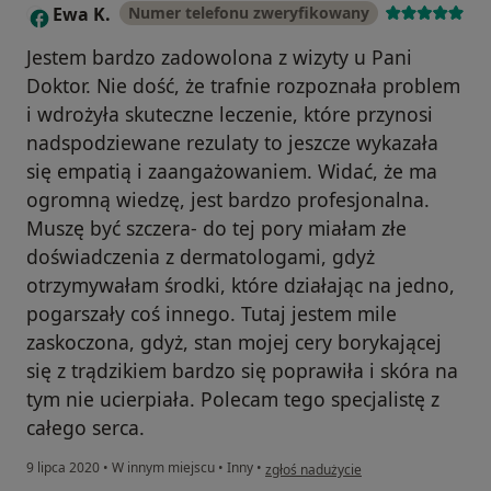
Ewa K.
Numer telefonu zweryfikowany
E
Jestem bardzo zadowolona z wizyty u Pani
Doktor. Nie dość, że trafnie rozpoznała problem
i wdrożyła skuteczne leczenie, które przynosi
nadspodziewane rezulaty to jeszcze wykazała
się empatią i zaangażowaniem. Widać, że ma
ogromną wiedzę, jest bardzo profesjonalna.
Muszę być szczera- do tej pory miałam złe
doświadczenia z dermatologami, gdyż
otrzymywałam środki, które działając na jedno,
pogarszały coś innego. Tutaj jestem mile
zaskoczona, gdyż, stan mojej cery borykającej
się z trądzikiem bardzo się poprawiła i skóra na
tym nie ucierpiała. Polecam tego specjalistę z
całego serca.
w opinii użytkownika Ewa K.
9 lipca 2020
•
W innym miejscu
•
Inny
•
zgłoś nadużycie