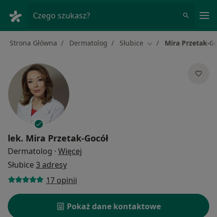
Me
Czego szukasz?
Strona Główna
Dermatolog
Słubice
Mira Przetak-G
Zmień miasto
lek.
Mira Przetak-Gocół
O specjalizacjach
Dermatolog
·
Więcej
Słubice
3 adresy
17 opinii
Pokaż dane kontaktowe