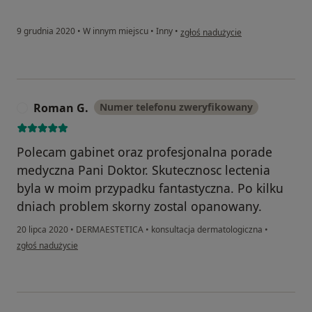
w opinii użytkownika Wiolinka
9 grudnia 2020
•
W innym miejscu
•
Inny
•
zgłoś nadużycie
Roman G.
Numer telefonu zweryfikowany
R
Polecam gabinet oraz profesjonalna porade
medyczna Pani Doktor. Skutecznosc lectenia
byla w moim przypadku fantastyczna. Po kilku
dniach problem skorny zostal opanowany.
20 lipca 2020
•
DERMAESTETICA
•
konsultacja dermatologiczna
•
w opinii użytkownika Roman G.
zgłoś nadużycie