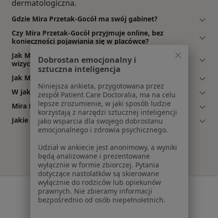
dermatologiczna.
Gdzie Mira Przetak-Gocół ma swój gabinet?
Czy Mira Przetak-Gocół przyjmuje online, bez
konieczności pojawiania się w placówce?
Jak Mira Przetak-Gocół akceptuje płatności po
Dobrostan emocjonalny i
wizycie?
sztuczna inteligencja
Jak Mira Przetak-Gocół umawia wizyty?
Niniejsza ankieta, przygotowana przez
W jakich godzinach przyjmuje Mira Przetak-Gocół?
zespół Patient Care Doctoralia, ma na celu
lepsze zrozumienie, w jaki sposób ludzie
Mira Przetak-Gocół: co mówią pacjenci?
korzystają z narzędzi sztucznej inteligencji
Jakie ubezpieczenia akceptuje Mira Przetak-Gocół?
jako wsparcia dla swojego dobrostanu
emocjonalnego i zdrowia psychicznego.
Udział w ankiecie jest anonimowy, a wyniki
będą analizowane i prezentowane
wyłącznie w formie zbiorczej. Pytania
dotyczące nastolatków są skierowane
wyłącznie do rodziców lub opiekunów
Serwis
prawnych. Nie zbieramy informacji
bezpośrednio od osób niepełnoletnich.
Regulamin