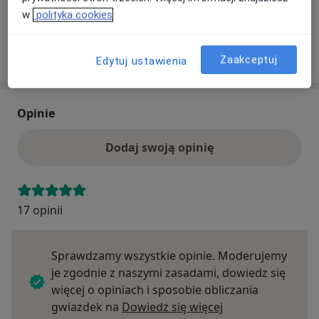
ubezpieczenie.
w
polityka cookies
Szukaj specjalistów według ubezpieczenia
Zaakceptuj
Edytuj ustawienia
Opinie
Dodaj swoją opinię
17 opinii
Sprawdzamy wszystkie opinie. Moderujemy
je zgodnie z naszymi zasadami, dowiedz się
więcej o opiniach i sposobie obliczania
Dowiedz się więce
gwiazdek na
Dowiedz się więcej