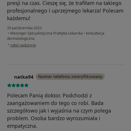
presji na czas. Cieszę się, że trafiłam na takiego
profesjonalnego i uprzejmego lekarza! Polecam
każdemu!
29 października 2025
•
Meisinger Specjalistyczna Praktyka Lekarska
•
konsultacja
dermatologiczna
w opinii użytkownika JK
•
zgłoś nadużycie
natka94
Numer telefonu zweryfikowany
N
Polecam Panią doktor. Podchodzi z
zaangażowaniem do tego co robi. Bada
szczegółowo jak i wyjaśnia na czym polega
problem. Osoba bardzo wyrozumiała i
empatyczna.