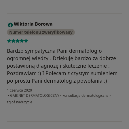
Wiktoria Borowa
W
Numer telefonu zweryfikowany
Bardzo sympatyczna Pani dermatolog o
ogromnej wiedzy . Dziękuję bardzo za dobrze
postawioną diagnozę i skuteczne leczenie .
Pozdrawiam :) I Polecam z czystym sumieniem
po prostu Pani dermatolog z powołania :)
1 czerwca 2020
•
GABINET DERMATOLOGICZNY
•
konsultacja dermatologiczna
•
w opinii użytkownika Wiktoria Borowa
zgłoś nadużycie