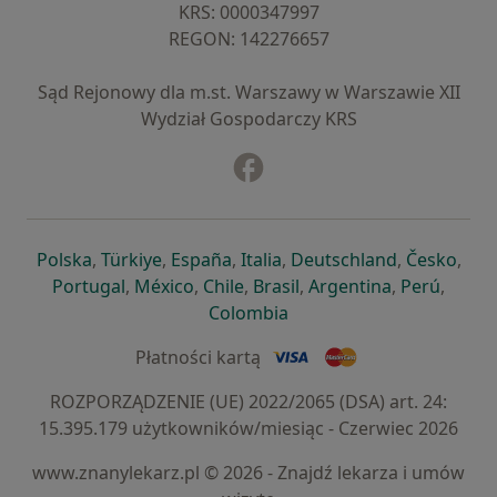
KRS: ⁠0000347997
REGON: ⁠142276657
Sąd Rejonowy dla m.st. Warszawy w Warszawie XII
Wydział Gospodarczy KRS
Facebook
otwiera się w nowej karcie
otwiera się w nowej karcie
otwiera się w nowej karcie
otwiera się w nowej karcie
otwiera się w nowej karci
otwiera się
otwi
Polska
,
Türkiye
,
España
,
Italia
,
Deutschland
,
Česko
,
otwiera się w nowej karcie
otwiera się w nowej karcie
otwiera się w nowej karcie
otwiera się w nowej kar
otwiera się 
otwier
Portugal
,
México
,
Chile
,
Brasil
,
Argentina
,
Perú
,
otwiera się w nowej karc
Colombia
Płatności kartą
ROZPORZĄDZENIE (UE) 2022/2065 (DSA) art. 24:
15.395.179 użytkowników/miesiąc - Czerwiec 2026
www.znanylekarz.pl © 2026 - Znajdź lekarza i umów