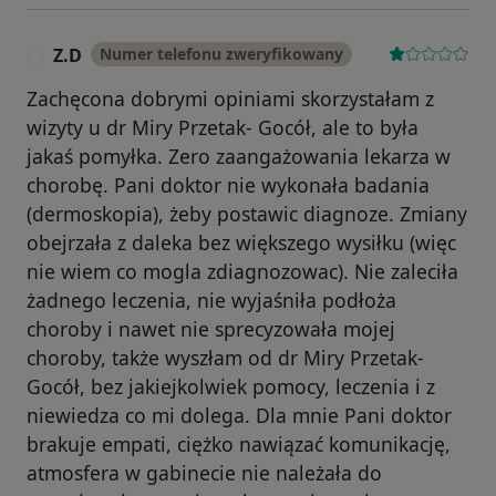
Z.D
Numer telefonu zweryfikowany
Z
Zachęcona dobrymi opiniami skorzystałam z
wizyty u dr Miry Przetak- Gocół, ale to była
jakaś pomyłka. Zero zaangażowania lekarza w
chorobę. Pani doktor nie wykonała badania
(dermoskopia), żeby postawic diagnoze. Zmiany
obejrzała z daleka bez większego wysiłku (więc
nie wiem co mogla zdiagnozowac). Nie zaleciła
żadnego leczenia, nie wyjaśniła podłoża
choroby i nawet nie sprecyzowała mojej
choroby, także wyszłam od dr Miry Przetak-
Gocół, bez jakiejkolwiek pomocy, leczenia i z
niewiedza co mi dolega. Dla mnie Pani doktor
brakuje empati, ciężko nawiązać komunikację,
atmosfera w gabinecie nie należała do