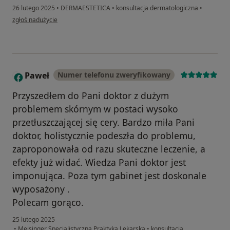
26 lutego 2025
•
DERMAESTETICA
•
konsultacja dermatologiczna
•
w opinii użytkownika natka94
zgłoś nadużycie
Paweł
Numer telefonu zweryfikowany
P
Przyszedłem do Pani doktor z dużym
problemem skórnym w postaci wysoko
przetłuszczającej się cery. Bardzo miła Pani
doktor, holistycznie podeszła do problemu,
zaproponowała od razu skuteczne leczenie, a
efekty już widać. Wiedza Pani doktor jest
imponująca. Poza tym gabinet jest doskonale
wyposażony .
Polecam gorąco.
25 lutego 2025
•
Meisinger Specjalistyczna Praktyka Lekarska
•
konsultacja