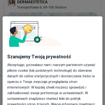
DERMAESTETICA
Transportowa 6,
69-100
Słubice
Powiększ mapę
otwiera się w nowej karcie
Dostępność
W tym gabinecie nie można umawiać wizyt przez
internet
Co mam zrobić w tej sytuacji?
Szanujemy Twoją prywatność
Pokaż więcej
Akceptując, pozwalasz nam i naszym partnerom używać
o adresie
plików cookie (lub podobnych technologii) do zbierania
danych do celów statystycznych i dostarczania treści w
oparciu o Twoje zwyczaje przeglądania stron
Ubezpieczenia - brak akceptowanych
internetowych. W każdej chwili możesz sprawdzić i
Ten specjalista przyjmuje wyłącznie pacjentów
zaktualizować swoje preferencje w ustawieniach. W
prywatnych. Możesz opłacić wizytę samodzielnie lub
ustawieniach znajdziesz również linki do polityk
znaleźć innego specjalistę, który akceptuje Twoje
prywatności stron trzecich. Więcej informacji znajdziesz