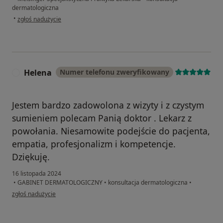
dermatologiczna
w opinii użytkownika Paweł
•
zgłoś nadużycie
Helena
Numer telefonu zweryfikowany
H
Jestem bardzo zadowolona z wizyty i z czystym
sumieniem polecam Panią doktor . Lekarz z
powołania. Niesamowite podejście do pacjenta,
empatia, profesjonalizm i kompetencje.
Dziękuję.
16 listopada 2024
•
GABINET DERMATOLOGICZNY
•
konsultacja dermatologiczna
•
w opinii użytkownika Helena
zgłoś nadużycie