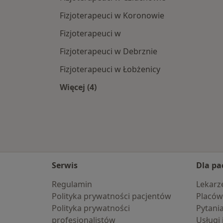
Fizjoterapeuci w Koronowie
Fizjoterapeuci w
Fizjoterapeuci w Debrznie
Fizjoterapeuci w Łobżenicy
Więcej (4)
Więcej w kategorii: W pobliżu Chojni
Serwis
Dla pa
Regulamin
Lekarz
Polityka prywatności pacjentów
Placów
Polityka prywatności
Pytani
profesjonalistów
Usługi 