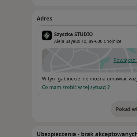
Adres
Szyszka STUDIO
Aleja Bayeux 10,
89-600
Chojnice
Powiększ
ot
Dostępność
W tym gabinecie nie można umawiać wizy
Co mam zrobić w tej sytuacji?
Pokaż wi
o 
Ubezpieczenia - brak akceptowanyc