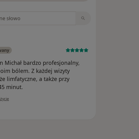
niach
wany
n Michał bardzo profesjonalny,
moim bólem. Z każdej wizyty
 limfatyczne, a także przy
45 minut.
żytkownika Agnieszka
życie