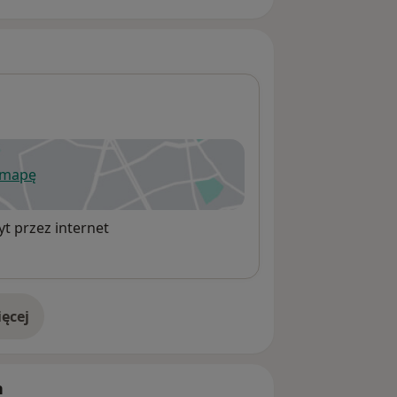
 mapę
wiera się w nowej karcie
t przez internet
ęcej
adresie
h