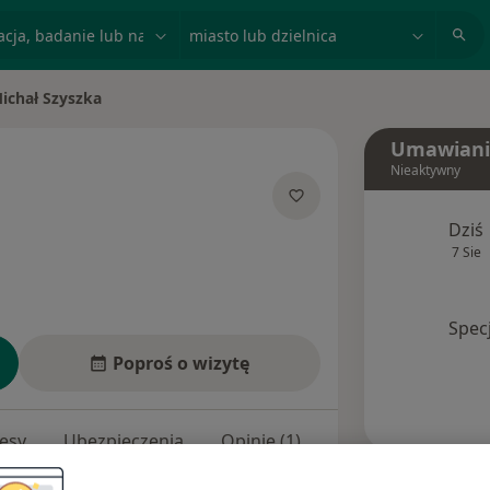
acja, badanie lub nazwisko
miasto lub dzielnica
ichał Szyszka
 miasto
Umawiani
Nieaktywny
 specjalizacjach
Dziś
7 Sie
Spec
Poproś o wizytę
esy
Ubezpieczenia
Opinie (1)