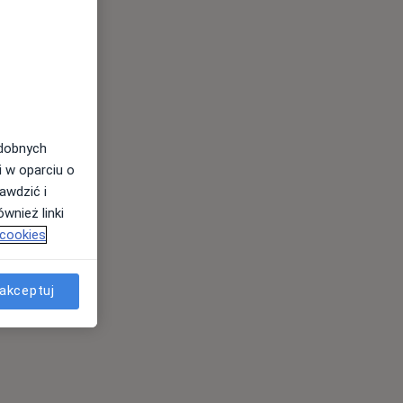
odobnych
i w oparciu o
awdzić i
wnież linki
 cookies
akceptuj