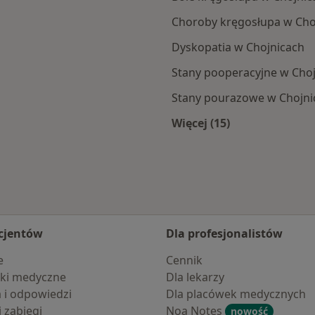
Choroby kręgosłupa w Cho
Dyskopatia w Chojnicach
Stany pooperacyjne w Cho
Stany pourazowe w Chojni
Więcej (15)
c
Więcej w kategorii: 
cjentów
Dla profesjonalistów
e
Cennik
ki medyczne
Dla lekarzy
a i odpowiedzi
Dla placówek medycznych
i zabiegi
Noa Notes
nowość