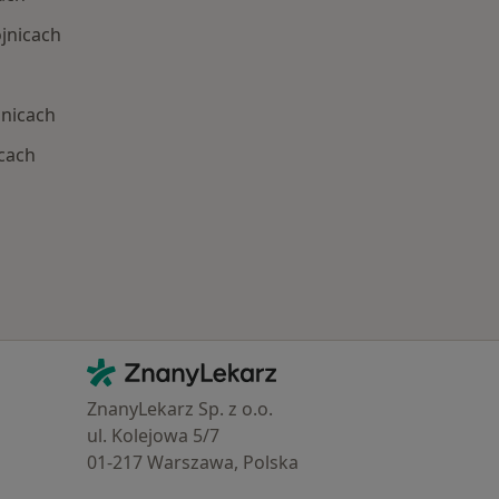
jnicach
jnicach
cach
Najczęście leczone choroby
Kontakt
ZnanyLekarz - Strona główna
ZnanyLekarz Sp. z o.o.
ul. Kolejowa 5/7
01-217 Warszawa, Polska