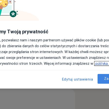
asza do nowej siedziby w Chojnicach,
my Twoją prywatność
, pozwalasz nam i naszym partnerom używać plików cookie (lub p
) do zbierania danych do celów statystycznych i dostarczania treśc
zaje przeglądania stron internetowych. W każdej chwili możesz spr
wa barkowa
Stany pourazowe
wać swoje preferencje w ustawieniach. W ustawieniach znajdziesz ró
s
prywatności stron trzecich. Więcej informacji znajdziesz w
polityka
ęcej
doświadczeniu
Za
Edytuj ustawienia