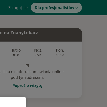
Zaloguj się
Dla profesjonalistów
e na ZnanyLekarz
Jutro
Ndz,
Pon,
Wt,
Śr,
8 Sie
9 Sie
10 Sie
11 Sie
12 Si
jalista nie oferuje umawiania online
pod tym adresem.
Poproś o wizytę