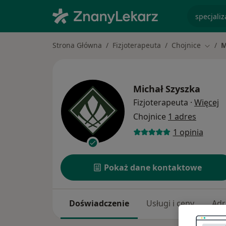
specjaliz
Strona Główna
Fizjoterapeuta
Chojnice
M
Zmień
Michał Szyszka
O
Fizjoterapeuta
·
Więcej
Chojnice
1 adres
1 opinia
Pokaż dane kontaktowe
Doświadczenie
Usługi i ceny
Adr