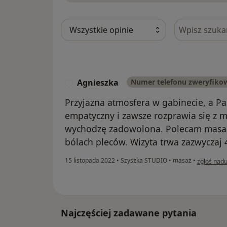
Szukaj w opi
Agnieszka
Numer telefonu zweryfiko
A
Przyjazna atmosfera w gabinecie, a Pa
empatyczny i zawsze rozprawia się z 
wychodzę zadowolona. Polecam masaże
bólach pleców. Wizyta trwa zazwyczaj 
w opinii u
15 listopada 2022
•
Szyszka STUDIO
•
masaż
•
zgłoś nadu
Najczęściej zadawane pytania