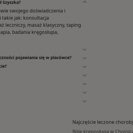
ł Szyszka?
tawie swojego doświadczenia i
 takie jak: konsultacja
ż leczniczy, masaż klasyczny, taping
erapia, badania kręgosłupa,
czności pojawiania się w placówce?
cie?
Najczęście leczone chorob
Bóle kręgosłupa w Chojnic