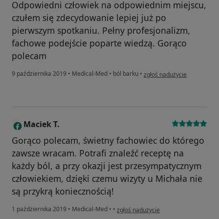
Odpowiedni człowiek na odpowiednim miejscu,
czułem się zdecydowanie lepiej już po
pierwszym spotkaniu. Pełny profesjonalizm,
fachowe podejście poparte wiedzą. Gorąco
polecam
w opinii użytkownika Konto 
9 października 2019
•
Medical-Med
•
ból barku
•
zgłoś nadużycie
Maciek T.
M
Gorąco polecam, świetny fachowiec do którego
zawsze wracam. Potrafi znaleźć receptę na
każdy ból, a przy okazji jest przesympatycznym
człowiekiem, dzięki czemu wizyty u Michała nie
są przykrą koniecznością!
w opinii użytkownika Maciek T.
1 października 2019
•
Medical-Med
•
•
zgłoś nadużycie