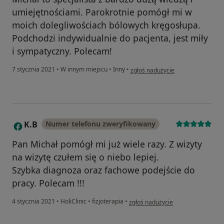
umiejętnościami. Parokrotnie pomógł mi w
moich dolegliwościach bólowych kręgosłupa.
Podchodzi indywidualnie do pacjenta, jest miły
i sympatyczny. Polecam!
w opinii użytkownika Aneta
7 stycznia 2021
•
W innym miejscu
•
Inny
•
zgłoś nadużycie
K.B
Numer telefonu zweryfikowany
K
Pan Michał pomógł mi już wiele razy. Z wizyty
na wizytę czułem się o niebo lepiej.
Szybka diagnoza oraz fachowe podejście do
pracy. Polecam !!!
w opinii użytkownika K.B
4 stycznia 2021
•
HoliClinic
•
fizjoterapia
•
zgłoś nadużycie