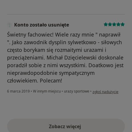
Konto zostało usunięte
Świetny fachowiec! Wiele razy mnie " naprawił
". Jako zawodnik dysplin sylwetkowo - siłowych
często borykam się rozmaitymi urazami i
przeciążeniami. Michał Dzięcielewski doskonale
poradził sobie z nimi wszystkimi. Doatkowo jest
nieprawdopodobnie sympatycznym
człowiekiem. Polecam!
w opinii użytkownika Ko
6 marca 2019
•
W innym miejscu
•
urazy sportowe
•
zgłoś nadużycie
Zobacz więcej
opinie powyżej