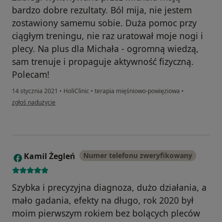
bardzo dobre rezultaty. Ból mija, nie jestem
zostawiony samemu sobie. Duża pomoc przy
ciągłym treningu, nie raz uratował moje nogi i
plecy. Na plus dla Michała - ogromną wiedzą,
sam trenuje i propaguje aktywność fizyczną.
Polecam!
14 stycznia 2021
•
HoliClinic
•
terapia mięśniowo-powięziowa
•
w opinii użytkownika Krzysiek S.
zgłoś nadużycie
Kamil Żegleń
Numer telefonu zweryfikowany
K
Szybka i precyzyjna diagnoza, dużo działania, a
mało gadania, efekty na długo, rok 2020 był
moim pierwszym rokiem bez bolących pleców