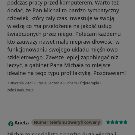
podczas pracy przed komputerem. Warto też
dodać, że Pan Michał to bardzo sympatyczny
człowiek, który cały czas inwestuje w swoją
wiedzę co ma przełożenie na jakość usług
świadczonych przez niego. Polecam każdemu
kto zauważy nawet małe nieprawidłowości w
funkcjonowaniu swojego układu mięśniowo
szkieletowego. Zawsze lepiej zapobiegać niż
leczyć, a gabinet Pana Michała to miejsce
idealne na tego typu profilaktykę. Pozdrawiam!
7 stycznia 2021
•
Stacja Leczenia Ruchem
•
fizjoterapia
•
w opinii użytkownika Kamil Żegleń
zgłoś nadużycie
Aneta
Numer telefonu zweryfikowany
A
Michał to specjalista z bardzo dużą wiedzą i