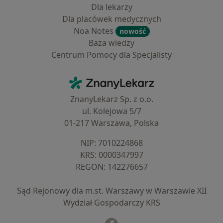
Dla lekarzy
Dla placówek medycznych
Noa Notes
nowość
Baza wiedzy
Centrum Pomocy dla Specjalisty
Kontakt
ZnanyLekarz - Strona główna
ZnanyLekarz Sp. z o.o.
ul. Kolejowa 5/7
01-217 Warszawa, Polska
NIP: ⁠7010224868
KRS: ⁠0000347997
REGON: ⁠142276657
Sąd Rejonowy dla m.st. Warszawy w Warszawie XII
Wydział Gospodarczy KRS
Facebook
otwiera się w nowej karcie