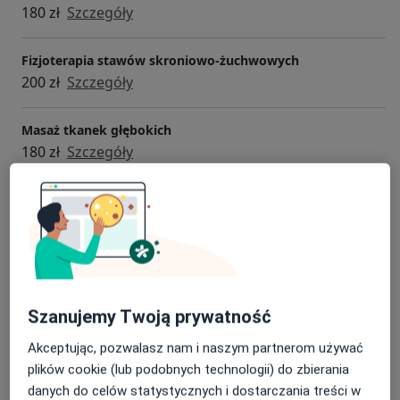
-Kurs podstawowy Kinesiology Taping.
180 zł
Szczegóły
Fizjoterapia stawów skroniowo-żuchwowych
200 zł
Szczegóły
Masaż tkanek głębokich
180 zł
Szczegóły
Terapia manualna
180 zł
Szczegóły
Terapia mięśniowo-powięziowa
180 zł
Szczegóły
Szanujemy Twoją prywatność
+ 1 usługa
Akceptując, pozwalasz nam i naszym partnerom używać
plików cookie (lub podobnych technologii) do zbierania
W jaki sposób ustalane są ceny?
danych do celów statystycznych i dostarczania treści w