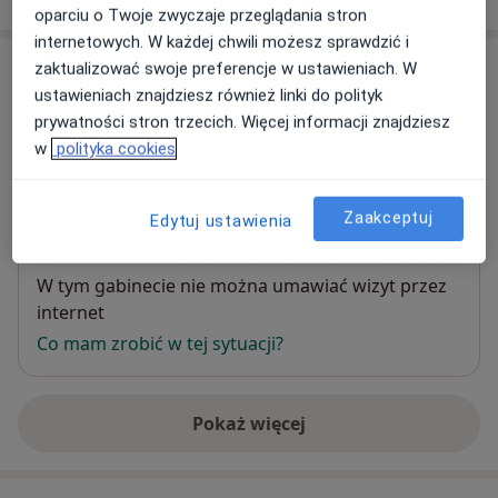
oparciu o Twoje zwyczaje przeglądania stron
internetowych. W każdej chwili możesz sprawdzić i
Adres
zaktualizować swoje preferencje w ustawieniach. W
ustawieniach znajdziesz również linki do polityk
prywatności stron trzecich. Więcej informacji znajdziesz
Medical-Med
w
polityka cookies
Tulipanowa 8,
95-060
Brzeziny
Powiększ mapę
Zaakceptuj
Edytuj ustawienia
otwiera się w nowej karcie
Dostępność
W tym gabinecie nie można umawiać wizyt przez
internet
Co mam zrobić w tej sytuacji?
Pokaż więcej
o adresie