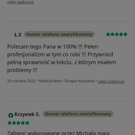
w opinii użytkownika Pacjent
zgłoś nadużycie
Ł.S
Numer telefonu zweryfikowany
Ł
Polecam tego Pana w 100% !!! Pełen
profesjonalizm w tym co robi !!! Przywrócił
pełną sprawność w łokciu, z którym miałem
problemy !!!
w opinii użytkownika Ł
28 czerwca 2022
•
Medical-Med
•
Terapia manualna
•
zgłoś nadużycie
Krzysiek S.
Numer telefonu zweryfikowany
K
Zabiegi wykonywane przez Michała mają