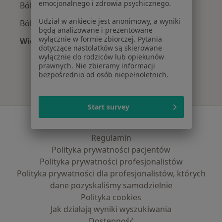
emocjonalnego i zdrowia psychicznego.
Ból pleców w Brzezinach
Udział w ankiecie jest anonimowy, a wyniki
Bóle kręgosłupa w Brzezinach
będą analizowane i prezentowane
wyłącznie w formie zbiorczej. Pytania
Więcej (15)
dotyczące nastolatków są skierowane
Więcej w kategorii: Najczęście leczone chorob
wyłącznie do rodziców lub opiekunów
prawnych. Nie zbieramy informacji
bezpośrednio od osób niepełnoletnich.
Start survey
Serwis
Regulamin
Polityka prywatności pacjentów
Polityka prywatności profesjonalistów
Polityka prywatności dla profesjonalistów, których
dane pozyskaliśmy samodzielnie
Polityka cookies
Jak działają wyniki wyszukiwania
Dostępność