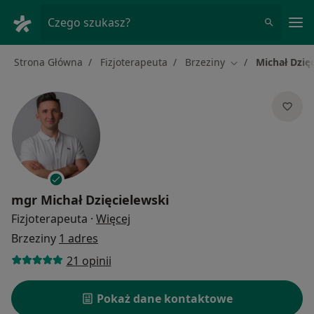
Me
Czego szukasz?
Strona Główna
Fizjoterapeuta
Brzeziny
Michał Dzię
Zmień miasto
mgr
Michał Dzięcielewski
O specjalizacjach
Fizjoterapeuta
·
Więcej
Brzeziny
1 adres
21 opinii
Pokaż dane kontaktowe