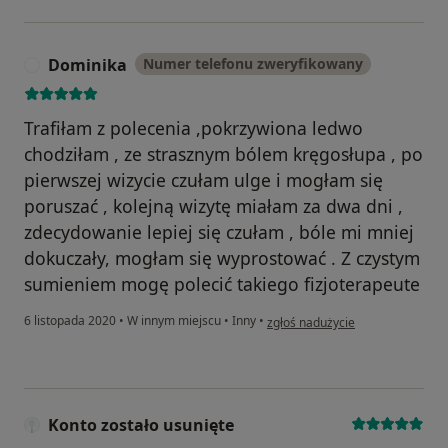
Dominika
Numer telefonu zweryfikowany
D
Trafiłam z polecenia ,pokrzywiona ledwo
chodziłam , ze strasznym bólem kręgosłupa , po
pierwszej wizycie czułam ulge i mogłam się
poruszać , kolejną wizytę miałam za dwa dni ,
zdecydowanie lepiej się czułam , bóle mi mniej
dokuczały, mogłam się wyprostować . Z czystym
sumieniem mogę polecić takiego fizjoterapeute
w opinii użytkownika Dominika
6 listopada 2020
•
W innym miejscu
•
Inny
•
zgłoś nadużycie
Konto zostało usunięte