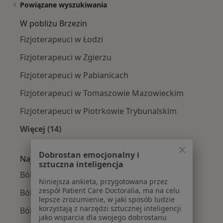
Powiązane wyszukiwania
W pobliżu Brzezin
Fizjoterapeuci w Łodzi
Fizjoterapeuci w Zgierzu
Fizjoterapeuci w Pabianicach
Fizjoterapeuci w Tomaszowie Mazowieckim
Fizjoterapeuci w Piotrkowie Trybunalskim
Więcej (14)
Więcej w kategorii: W pobliżu Brzezin
Dobrostan emocjonalny i
Najczęście leczone choroby
sztuczna inteligencja
Ból barku w Brzezinach
Niniejsza ankieta, przygotowana przez
zespół Patient Care Doctoralia, ma na celu
Ból biodra w Brzezinach
lepsze zrozumienie, w jaki sposób ludzie
korzystają z narzędzi sztucznej inteligencji
Ból kolana w Brzezinach
jako wsparcia dla swojego dobrostanu