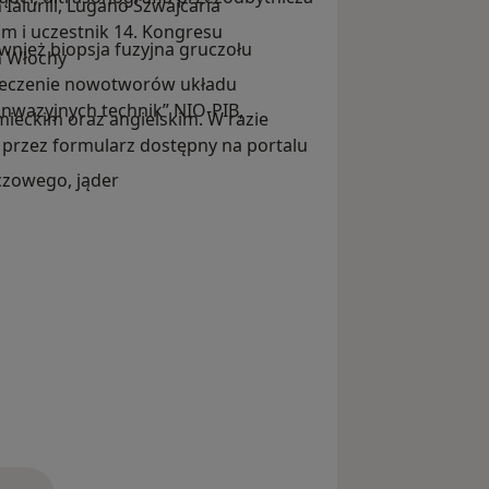
alurill, Lugano Szwajcaria
m i uczestnik 14. Kongresu
wnież biopsja fuzyjna gruczołu
n Włochy
 leczenie nowotworów układu
nwazyjnych technik” NIO-PIB,
mieckim oraz angielskim. W razie
e przez formularz dostępny na portalu
czowego, jąder