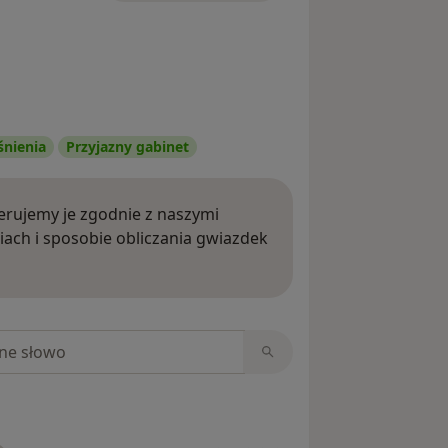
śnienia
Przyjazny gabinet
rujemy je zgodnie z naszymi
iach i sposobie obliczania gwiazdek
ięcej o opiniach
niach