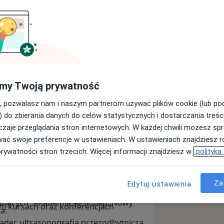
sytecie Medycznym im. Piastów
my Twoją prywatność
iązany zawodowo z Wojewódzkim
gdzie rozpoczął szkolenie
, pozwalasz nam i naszym partnerom używać plików cookie (lub p
gii Onkologicznej. Od 2026 roku
) do zbierania danych do celów statystycznych i dostarczania treśc
iwersyteckim Centrum Urologii (UCU)
zaje przeglądania stron internetowych. W każdej chwili możesz spr
Wrocławiu. W codziennej pracy
wać swoje preferencje w ustawieniach. W ustawieniach znajdziesz ró
we, laparoskopowe, operacje otwarte
prywatności stron trzecich. Więcej informacji znajdziesz w
polityka
ografii “Diagnostyka USG w urologii.
iem robota chirurgicznego da Vinci.
h i średniozaawansowanych”, Zamość
ego (PTU) oraz Europejskiego
 w teorii i praktyce - warsztaty dla
blikacji naukowych z zakresu urologii
Za
Edytuj ustawienia
atycznie poszerza swoją wiedzę,
tkujących” Akademia Aeskulap, Nowy
h, kursach oraz konferencjach
ia:
ąder, ultrasonografia przezodbytnicza