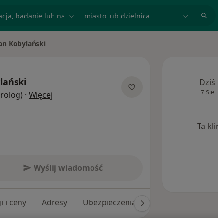
acja, badanie lub nazwisko
miasto lub dzielnica
an Kobylański
lański
Dziś
7 Sie
O specjalizacjach
Urolog)
·
Więcej
Ta kl
Wyślij wiadomość
i i ceny
Adresy
Ubezpieczenia
Opinie (50)