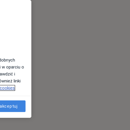
odobnych
i w oparciu o
awdzić i
wnież linki
 cookies
akceptuj