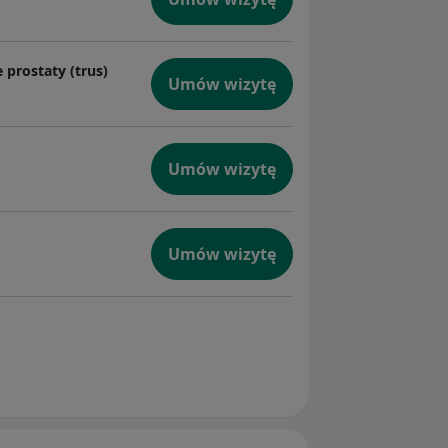
 prostaty (trus)
Umów wizytę
Umów wizytę
Umów wizytę