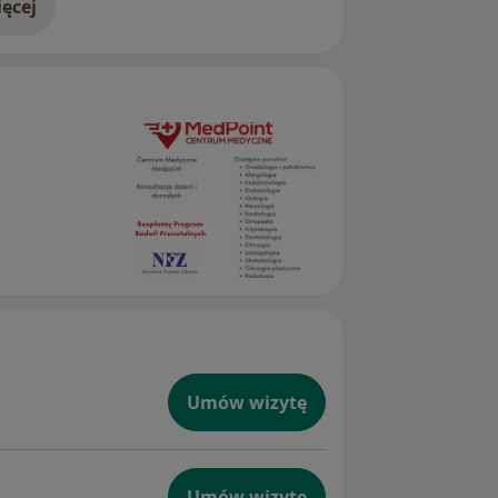
ęcej
doświadczeniu
Umów wizytę
Umów wizytę