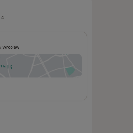
 4
05
Wrocław
 mapę
wiera się w nowej karcie