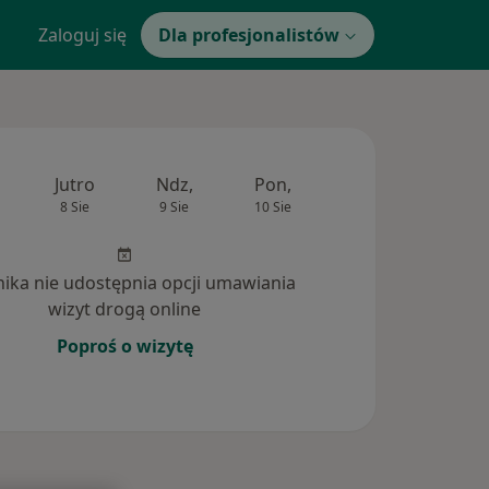
Zaloguj się
Dla profesjonalistów
Jutro
Ndz,
Pon,
Wt,
Śr,
8 Sie
9 Sie
10 Sie
11 Sie
12 Si
inika nie udostępnia opcji umawiania
wizyt drogą online
Poproś o wizytę