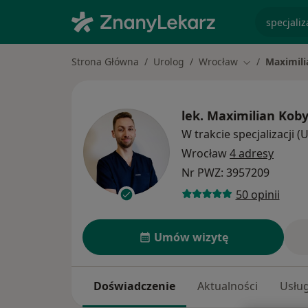
specjaliz
Strona Główna
Urolog
Wrocław
Maximili
Zmień miasto
lek.
Maximilian Koby
W trakcie specjalizacji (
Wrocław
4 adresy
Nr PWZ: 3957209
50 opinii
Umów wizytę
Doświadczenie
Aktualności
Usług