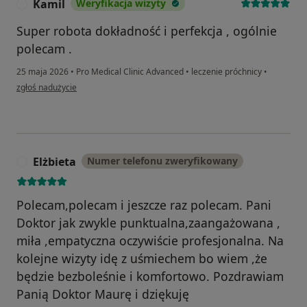
Kamil
Weryfikacja wizyty
K
Super robota dokładność i perfekcja , ogólnie
polecam .
25 maja 2026
•
Pro Medical Clinic Advanced
•
leczenie próchnicy
•
w opinii użytkownika Kamil
zgłoś nadużycie
Elżbieta
Numer telefonu zweryfikowany
E
Polecam,polecam i jeszcze raz polecam. Pani
Doktor jak zwykle punktualna,zaangażowana ,
miła ,empatyczna oczywiście profesjonalna. Na
kolejne wizyty idę z uśmiechem bo wiem ,że
będzie bezboleśnie i komfortowo. Pozdrawiam
Panią Doktor Maurę i dziękuję