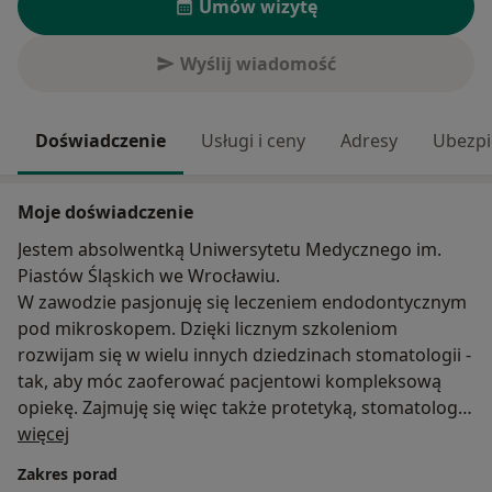
Umów wizytę
Wyślij wiadomość
Doświadczenie
Usługi i ceny
Adresy
Ubezpi
Moje doświadczenie
Jestem absolwentką Uniwersytetu Medycznego im.
Piastów Śląskich we Wrocławiu.
W zawodzie pasjonuję się leczeniem endodontycznym
pod mikroskopem. Dzięki licznym szkoleniom
rozwijam się w wielu innych dziedzinach stomatologii -
tak, aby móc zaoferować pacjentowi kompleksową
opiekę. Zajmuję się więc także protetyką, stomatologią
O mnie
zachowawczą oraz drobną chirurgią.
więcej
Jestem zwolenniczką leczenia małoinwazyjnego - dbam
Zakres porad
o jak największe zachowanie tkanek własnych.