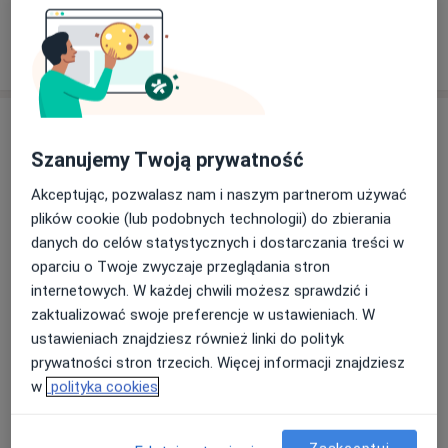
Pokaż więcej
o doświadczeniu
Usługi i ceny
Szanujemy Twoją prywatność
Konsultacja stomatologiczna
Umów wizytę
Od 150 zł
Szczegóły
Akceptując, pozwalasz nam i naszym partnerom używać
plików cookie (lub podobnych technologii) do zbierania
danych do celów statystycznych i dostarczania treści w
Badania stomatologiczne
Umów wizytę
oparciu o Twoje zwyczaje przeglądania stron
150 zł
Szczegóły
internetowych. W każdej chwili możesz sprawdzić i
zaktualizować swoje preferencje w ustawieniach. W
Zdjęcie 3D CBC
ustawieniach znajdziesz również linki do polityk
Umów wizytę
Od 350 zł
Szczegóły
prywatności stron trzecich. Więcej informacji znajdziesz
w
polityka cookies
Zdjęcia stawów skroniowo-
żuchwowych
Umów wizytę