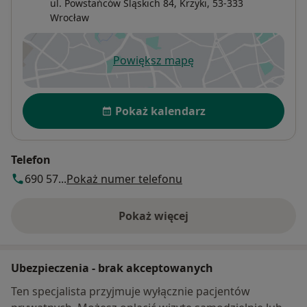
ul. Powstańców Śląskich 84,
Krzyki
, 53-333
Wrocław
Powiększ mapę
otwiera się w nowej karcie
Dostępność
Pokaż kalendarz
Telefon
690 57...
Pokaż numer telefonu
Pokaż więcej
o adresie
Ubezpieczenia - brak akceptowanych
Ten specjalista przyjmuje wyłącznie pacjentów