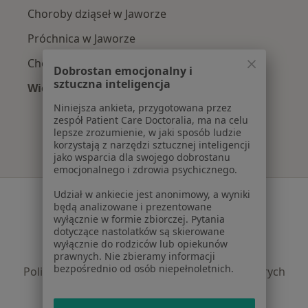
Choroby dziąseł w Jaworze
Próchnica w Jaworze
Choroby miazgi w Jaworze
Dobrostan emocjonalny i
sztuczna inteligencja
Więcej (14)
Więcej w kategorii: Najczęście leczone chorob
Niniejsza ankieta, przygotowana przez
zespół Patient Care Doctoralia, ma na celu
lepsze zrozumienie, w jaki sposób ludzie
korzystają z narzędzi sztucznej inteligencji
jako wsparcia dla swojego dobrostanu
emocjonalnego i zdrowia psychicznego.
Udział w ankiecie jest anonimowy, a wyniki
Serwis
będą analizowane i prezentowane
wyłącznie w formie zbiorczej. Pytania
Regulamin
dotyczące nastolatków są skierowane
Polityka prywatności pacjentów
wyłącznie do rodziców lub opiekunów
Polityka prywatności profesjonalistów
prawnych. Nie zbieramy informacji
bezpośrednio od osób niepełnoletnich.
Polityka prywatności dla profesjonalistów, których
dane pozyskaliśmy samodzielnie
Polityka cookies