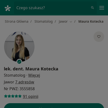
Me
Czego szukasz?
Strona Główna
Stomatolog
Jawor
Maura Kotecka
Zmień miasto
lek. dent.
Maura Kotecka
O specjalizacjach
Stomatolog
·
Więcej
Jawor
7 adresów
Nr PWZ: 3555858
91 opinii