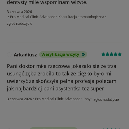
dentysty mile wspominam wizytę.
3 czerwca 2026
•
Pro Medical Clinic Advanced
•
Konsultacja stomatologiczna
•
w opinii użytkownika Aneta
zgłoś nadużycie
Arkadiusz
Weryfikacja wizyty
A
Pani doktor miła rzeczowa ,okazało sie ze trza
usunąć zęba zrobila to tak ze ciężko było mi
uwierzyć ze skończyła pełna profesja polecam
jak najbardziej pani asystentka też super
w opinii użytkownika 
3 czerwca 2026
•
Pro Medical Clinic Advanced
•
Inny
•
zgłoś nadużycie