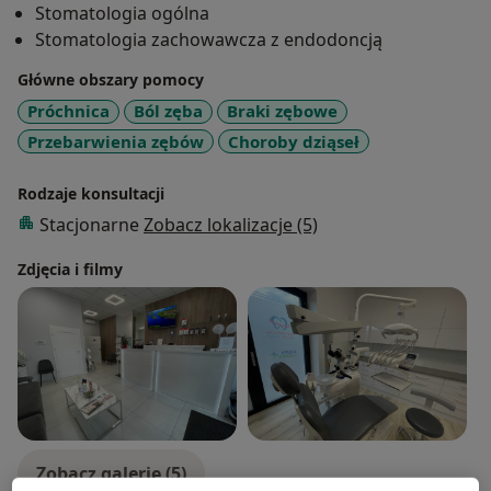
Stomatologia ogólna
Stomatologia zachowawcza z endodoncją
Główne obszary pomocy
Próchnica
Ból zęba
Braki zębowe
Przebarwienia zębów
Choroby dziąseł
Rodzaje konsultacji
Stacjonarne
Zobacz lokalizacje (5)
Zdjęcia i filmy
Zobacz galerię (5)