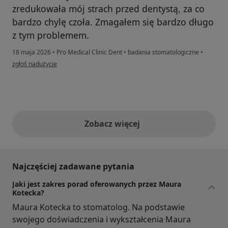
zredukowała mój strach przed dentystą, za co
bardzo chylę czoła. Zmagałem się bardzo długo
z tym problemem.
18 maja 2026
•
Pro Medical Clinic Dent
•
badania stomatologiczne
•
w opinii użytkownika Waldemar
zgłoś nadużycie
Zobacz więcej
opinie powyżej
Najczęściej zadawane pytania
Jaki jest zakres porad oferowanych przez Maura
Kotecka?
Maura Kotecka to stomatolog. Na podstawie
swojego doświadczenia i wykształcenia Maura