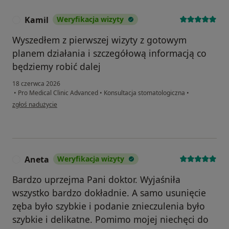
Kamil
Weryfikacja wizyty
K
Wyszedłem z pierwszej wizyty z gotowym
planem działania i szczegółową informacją co
będziemy robić dalej
18 czerwca 2026
•
Pro Medical Clinic Advanced
•
Konsultacja stomatologiczna
•
w opinii użytkownika Kamil
zgłoś nadużycie
Aneta
Weryfikacja wizyty
A
Bardzo uprzejma Pani doktor. Wyjaśniła
wszystko bardzo dokładnie. A samo usunięcie
zęba było szybkie i podanie znieczulenia było
szybkie i delikatne. Pomimo mojej niechęci do