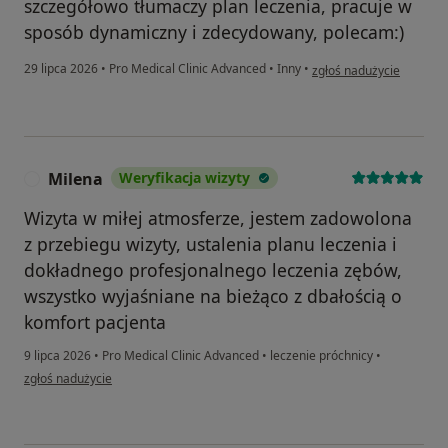
szczegółowo tłumaczy plan leczenia, pracuje w
sposób dynamiczny i zdecydowany, polecam:)
w opinii użytkownika Ka
29 lipca 2026
•
Pro Medical Clinic Advanced
•
Inny
•
zgłoś nadużycie
Milena
Weryfikacja wizyty
M
Wizyta w miłej atmosferze, jestem zadowolona
z przebiegu wizyty, ustalenia planu leczenia i
dokładnego profesjonalnego leczenia zębów,
wszystko wyjaśniane na bieżąco z dbałością o
komfort pacjenta
9 lipca 2026
•
Pro Medical Clinic Advanced
•
leczenie próchnicy
•
w opinii użytkownika Milena
zgłoś nadużycie