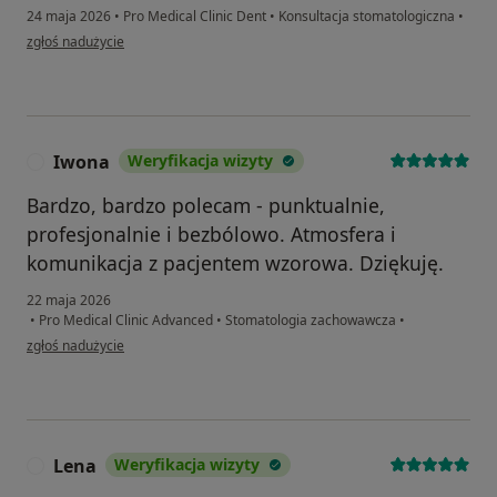
24 maja 2026
•
Pro Medical Clinic Dent
•
Konsultacja stomatologiczna
•
w opinii użytkownika Elżbieta
zgłoś nadużycie
Iwona
Weryfikacja wizyty
I
Bardzo, bardzo polecam - punktualnie,
profesjonalnie i bezbólowo. Atmosfera i
komunikacja z pacjentem wzorowa. Dziękuję.
22 maja 2026
•
Pro Medical Clinic Advanced
•
Stomatologia zachowawcza
•
w opinii użytkownika Iwona
zgłoś nadużycie
Lena
Weryfikacja wizyty
L