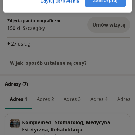
Zaakceptuj
Edytuj ustawienia
350 zł
Szczegóły
Zdjęcia pantomograficzne
Umów wizytę
150 zł
Szczegóły
+ 27 usług
W jaki sposób ustalane są ceny?
Adresy (7)
Adres 1
Adres 2
Adres 3
Adres 4
Adres 5
Komplemed - Stomatolog, Medycyna
Estetyczna, Rehabilitacja