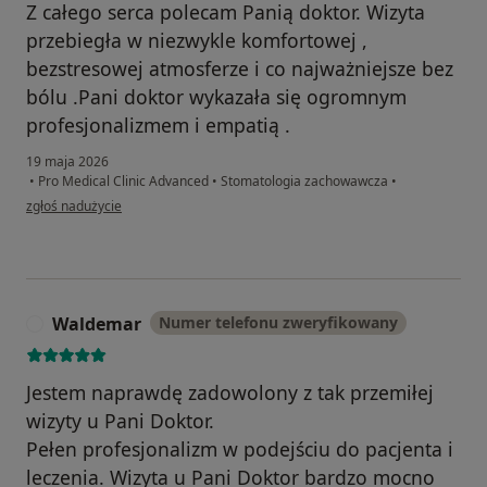
Z całego serca polecam Panią doktor. Wizyta
przebiegła w niezwykle komfortowej ,
bezstresowej atmosferze i co najważniejsze bez
bólu .Pani doktor wykazała się ogromnym
profesjonalizmem i empatią .
19 maja 2026
•
Pro Medical Clinic Advanced
•
Stomatologia zachowawcza
•
w opinii użytkownika Lena
zgłoś nadużycie
Waldemar
Numer telefonu zweryfikowany
W
Jestem naprawdę zadowolony z tak przemiłej
wizyty u Pani Doktor.
Pełen profesjonalizm w podejściu do pacjenta i
leczenia. Wizyta u Pani Doktor bardzo mocno