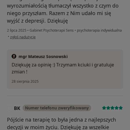
wyrozumiałością tłumaczył wszystko z czym do
niego przyszłam. Razem z Nim udało mi się
wyjść z depresji. Dziękuję
2 lipca 2025
•
Gabinet Psychoterapii Sens
•
psychoterapia indywidualna
w opinii użytkownika Anna
•
zgłoś nadużycie
mgr Mateusz Sosnowski
Dziękuję za opinię :) Trzymam kciuki i gratuluje
zmian !
28 sierpnia 2025
BK
Numer telefonu zweryfikowany
B
Pójście na terapię to była jedna z najlepszych
decyzji w moim życiu. Dziękuję za wszelkie