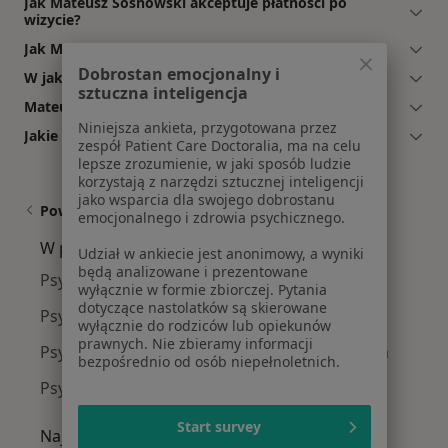
Jak Mateusz Sosnowski akceptuje płatności po
wizycie?
Jak Mateusz Sosnowski umawia wizyty?
Dobrostan emocjonalny i
W jakich godzinach przyjmuje Mateusz Sosnowski?
sztuczna inteligencja
Mateusz Sosnowski: co mówią pacjenci?
Niniejsza ankieta, przygotowana przez
Jakie ubezpieczenia akceptuje Mateusz Sosnowski?
zespół Patient Care Doctoralia, ma na celu
lepsze zrozumienie, w jaki sposób ludzie
korzystają z narzędzi sztucznej inteligencji
jako wsparcia dla swojego dobrostanu
Powiązane wyszukiwania
emocjonalnego i zdrowia psychicznego.
W pobliżu Elbląga
Udział w ankiecie jest anonimowy, a wyniki
będą analizowane i prezentowane
Psychoterapeuci w Tczewie
wyłącznie w formie zbiorczej. Pytania
dotyczące nastolatków są skierowane
Psychoterapeuci w Malborku
wyłącznie do rodziców lub opiekunów
prawnych. Nie zbieramy informacji
Psychoterapeuci w Nowym Dworze Gdańskim
bezpośrednio od osób niepełnoletnich.
Psychoterapeuci w
Start survey
Najczęście leczone choroby