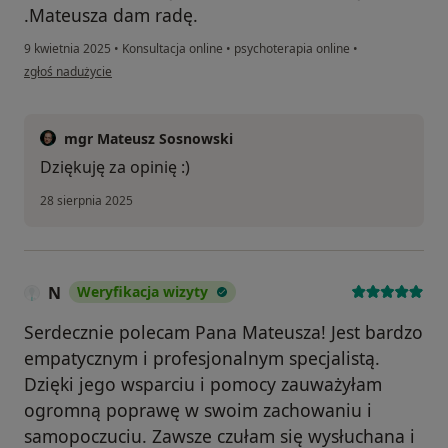
.Mateusza dam radę.
9 kwietnia 2025
•
Konsultacja online
•
psychoterapia online
•
w opinii użytkownika AA
zgłoś nadużycie
mgr Mateusz Sosnowski
Dziękuję za opinię :)
28 sierpnia 2025
N
Weryfikacja wizyty
Serdecznie polecam Pana Mateusza! Jest bardzo
empatycznym i profesjonalnym specjalistą.
Dzięki jego wsparciu i pomocy zauważyłam
ogromną poprawę w swoim zachowaniu i
samopoczuciu. Zawsze czułam się wysłuchana i