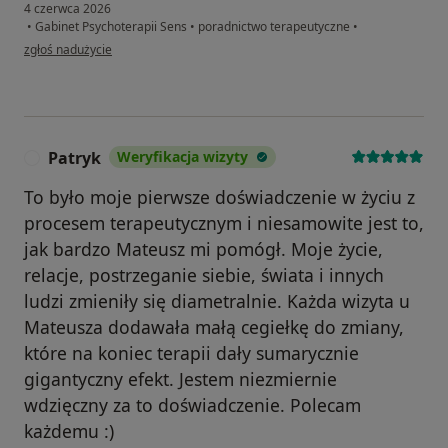
4 czerwca 2026
•
Gabinet Psychoterapii Sens
•
poradnictwo terapeutyczne
•
w opinii użytkownika Szymon
zgłoś nadużycie
Patryk
Weryfikacja wizyty
P
To było moje pierwsze doświadczenie w życiu z
procesem terapeutycznym i niesamowite jest to,
jak bardzo Mateusz mi pomógł. Moje życie,
relacje, postrzeganie siebie, świata i innych
ludzi zmieniły się diametralnie. Każda wizyta u
Mateusza dodawała małą cegiełkę do zmiany,
które na koniec terapii dały sumarycznie
gigantyczny efekt. Jestem niezmiernie
wdzięczny za to doświadczenie. Polecam
każdemu :)