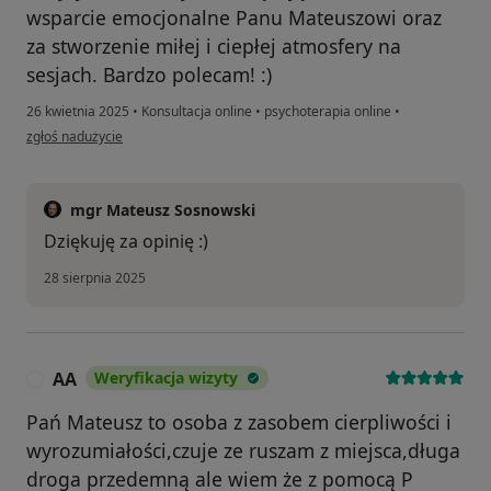
wsparcie emocjonalne Panu Mateuszowi oraz
za stworzenie miłej i ciepłej atmosfery na
sesjach. Bardzo polecam! :)
26 kwietnia 2025
•
Konsultacja online
•
psychoterapia online
•
w opinii użytkownika BK
zgłoś nadużycie
mgr Mateusz Sosnowski
Dziękuję za opinię :)
28 sierpnia 2025
AA
Weryfikacja wizyty
A
Pań Mateusz to osoba z zasobem cierpliwości i
wyrozumiałości,czuje ze ruszam z miejsca,długa
droga przedemną ale wiem że z pomocą P