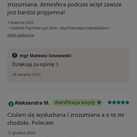
zrozumiana. Atmosfera podczas wizyt zawsze
jest bardzo przyjemna!
1 kwietnia 2025
•
Gabinet Psychoterapii Sens
•
psychoterapia indywidualna
•
w opinii użytkownika N
zgłoś nadużycie
mgr Mateusz Sosnowski
Dziękuję za opinię :)
28 sierpnia 2025
Aleksandra M.
Weryfikacja wizyty
A
Czułam się wysłuchana i zrozumiana a o to mi
chodziło. Polecam
12 grudnia 2024