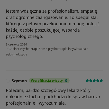
Jestem wdzięczna za profesjonalizm, empatię
oraz ogromne zaangażowanie. To specjalista,
którego z pełnym przekonaniem mogę polecić
każdej osobie poszukującej wsparcia
psychologicznego.
9 czerwca 2026
•
Gabinet Psychoterapii Sens
•
psychoterapia indywidualna
•
w opinii użytkownika Magdalena L.
zgłoś nadużycie
Szymon
Weryfikacja wizyty
S
Polecam, bardzo szczegółowy lekarz który
dokładnie słucha i podchodzi do spraw bardzo
profesjonalnie i wyrozumiale.