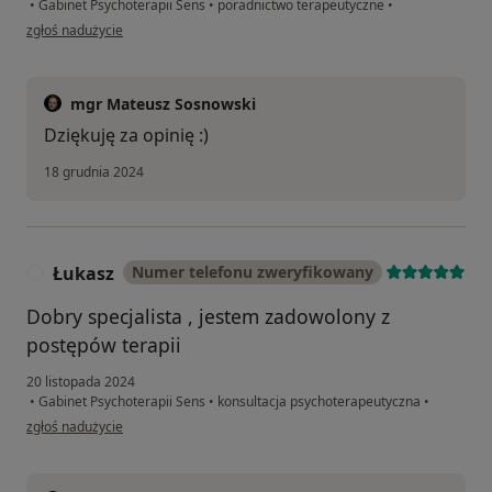
•
Gabinet Psychoterapii Sens
•
poradnictwo terapeutyczne
•
w opinii użytkownika Aleksandra M.
zgłoś nadużycie
mgr Mateusz Sosnowski
Dziękuję za opinię :)
18 grudnia 2024
Łukasz
Numer telefonu zweryfikowany
Ł
Dobry specjalista , jestem zadowolony z
postępów terapii
20 listopada 2024
•
Gabinet Psychoterapii Sens
•
konsultacja psychoterapeutyczna
•
w opinii użytkownika Łukasz
zgłoś nadużycie