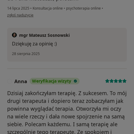
14 lipca 2025
•
Konsultacja online
•
psychoterapia online
•
w opinii użytkownika Bartosz
zgłoś nadużycie
mgr Mateusz Sosnowski
Dziękuję za opinię :)
28 sierpnia 2025
Anna
Weryfikacja wizyty
A
Dzisiaj zakończyłam terapię. Z sukcesem. To mój
drugi terapeuta i dopiero teraz zobaczyłam jak
powinna wyglądać terapia. Otworzyła mi oczy
na wiele rzeczy i dała nowe spojrzenie na samą
siebie. Polecam każdemu. I samą terapię ale
szczególnie tego terapeutę. Ze spokojem i