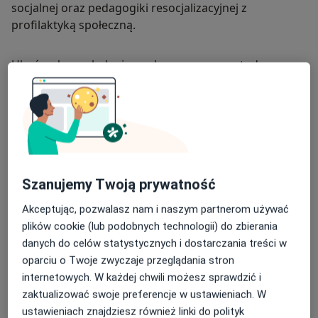
socjalnej oraz pedagogiki resocjalizacyjnej z
profilaktyką społeczną.
Ukończyłem szkolenie z zakresu: pracy metodą
społeczności terapeutycznej, terapii grupowej, pracy z
pacjentami z podwójną diagnozą (uzależnienie wraz
zaburzeniami współwystępującymi), interwencji
kryzysowej, podstaw pracy terapeutycznej z rodzinami
osób uzależnionych, pracy z grupami specyficznymi,
dialogu motywującego. Odbyłem treningi
Szanujemy Twoją prywatność
interpersonalne oraz intrapsychiczne, staże kliniczne
w ośrodkach terapeutycznych dla młodzieży oraz osób
Swoją pracę poddaję regularnej superwizji. Pracuję
Akceptując, pozwalasz nam i naszym partnerom używać
dorosłych. Ukończyłem szkolenie z zakresu interwencji
zgodnie z kodeksem etyczno-zawodowym
plików cookie (lub podobnych technologii) do zbierania
kryzysowej.
psychoterapeuty.
danych do celów statystycznych i dostarczania treści w
oparciu o Twoje zwyczaje przeglądania stron
O mnie
więcej
internetowych. W każdej chwili możesz sprawdzić i
zaktualizować swoje preferencje w ustawieniach. W
Podejście terapeutyczne
ustawieniach znajdziesz również linki do polityk
Psychoterapia uzależnień