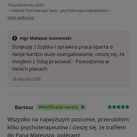
18 października 2025
•
Gabinet Psychoterapii Sens
•
psychoterapia indywidualna
•
w opinii użytkownika Patryk
zgłoś nadużycie
mgr Mateusz Sosnowski
Dziękuję :) Szybka i sprawna praca oparta o
twoje bardzo duże zaangażowanie, cieszę się, że
mogłem z Tobą pracować - Powodzenia w
twoich planach
26 stycznia 2026
Bartosz
Weryfikacja wizyty
B
Wszystko na najwyższym poziomie, przerobiłem
kilku psychoterapeutów i cieszę się, że trafiłem
do Pana Mateusza, polecam!