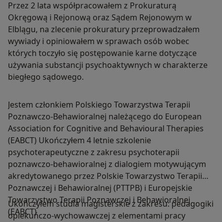
Przez 2 lata współpracowałem z Prokuraturą
Okręgową i Rejonową oraz Sądem Rejonowym w
Elblągu, na zlecenie prokuratury przeprowadzałem
wywiady i opiniowałem w sprawach osób wobec
których toczyło się postępowanie karne dotyczące
używania substancji psychoaktywnych w charakterze
biegłego sądowego.
Jestem członkiem Polskiego Towarzystwa Terapii
Poznawczo-Behawioralnej należącego do European
Association for Cognitive and Behavioural Therapies
(EABCT) Ukończyłem 4 letnie szkolenie
psychoterapeutyczne z zakresu psychoterapii
poznawczo-behawioralnej z dialogiem motywującym
akredytowanego przez Polskie Towarzystwo Terapii
Poznawczej i Behawioralnej (PTTPB) i Europejskie
Towarzystwo Terapii Poznawczej i Behawioralnej
Ukończyłem studia magisterskie z zakresu: pedagogiki
(EABCT)
opiekuńczo-wychowawczej z elementami pracy