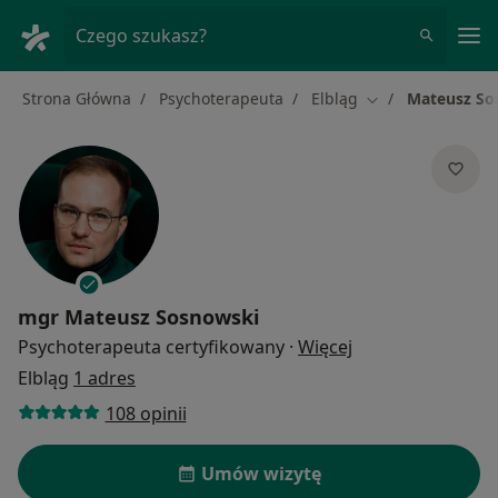
Me
Czego szukasz?
Strona Główna
Psychoterapeuta
Elbląg
Mateusz So
Zmień miasto
mgr
Mateusz Sosnowski
O specjalizacjach
Psychoterapeuta certyfikowany
·
Więcej
Elbląg
1 adres
108 opinii
Umów wizytę