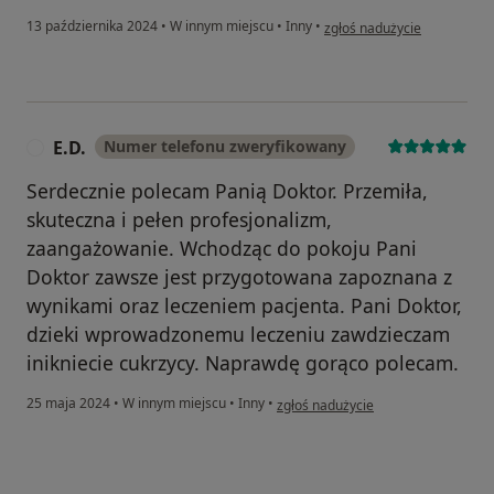
w opinii użytkownika Wanda
13 października 2024
•
W innym miejscu
•
Inny
•
zgłoś nadużycie
E.D.
Numer telefonu zweryfikowany
E
Serdecznie polecam Panią Doktor. Przemiła,
skuteczna i pełen profesjonalizm,
zaangażowanie. Wchodząc do pokoju Pani
Doktor zawsze jest przygotowana zapoznana z
wynikami oraz leczeniem pacjenta. Pani Doktor,
dzieki wprowadzonemu leczeniu zawdzieczam
inikniecie cukrzycy. Naprawdę gorąco polecam.
w opinii użytkownika E.D.
25 maja 2024
•
W innym miejscu
•
Inny
•
zgłoś nadużycie