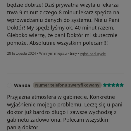
będzie dobrze! Dziś prywatna wizyta u lekarza
trwa 9 minut z czego 8 minut lekarz spędza na
wprowadzaniu danych do systemu. Nie u Pani
Doktór! My spędziłyśmy ok. 40 minut razem.
Głęboko wierzę, że pani Doktór mi skutecznie
pomoże. Absolutnie wszystkim polecam!!!
w opinii użytkownika Katarzyna
28 listopada 2024
•
W innym miejscu
•
Inny
•
zgłoś nadużycie
Wanda
Numer telefonu zweryfikowany
W
Przyjazna atmosfera w gabinecie. Konkretne
wyjaśnienie mojego problemu. Leczę się u pani
doktor już bardzo długo i zawsze wychodzę z
gabinetu zadowolona. Polecam wszystkim
panią doktor.