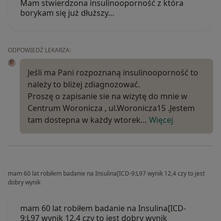
Mam stwierdzona insulinooporność z która
borykam się już dłuższy…
ODPOWIEDŹ LEKARZA:
Jeśli ma Pani rozpoznaną insulinooporność to
należy to bliżej zdiagnozować.
Proszę o zapisanie sie na wizytę do mnie w
Centrum Woronicza , ul.Woronicza15 .Jestem
tam dostepna w każdy wtorek…
Więcej
mam 60 lat robiłem badanie na Insulina[ICD-9:L97 wynik 12,4 czy to jest
dobry wynik
mam 60 lat robiłem badanie na Insulina[ICD-
9:L97 wynik 12,4 czy to jest dobry wynik