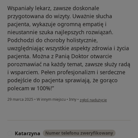
Wspaniały lekarz, zawsze doskonale
przygotowana do wizyty. Uważnie słucha
pacjenta, wykazuje ogromną empatię i
nieustannie szuka najlepszych rozwiązań.
Podchodzi do choroby holistycznie,
uwzględniając wszystkie aspekty zdrowia i życia
pacjenta. Można z Panią Doktor otwarcie
porozmawiać na każdy temat, zawsze służy radą
i wsparciem. Pełen profesjonalizm i serdeczne
podejście do pacjenta sprawiają, że gorąco
polecam w 100%!”
w opinii użytkownika AP
29 marca 2025
•
W innym miejscu
•
Inny
•
zgłoś nadużycie
Katarzyna
Numer telefonu zweryfikowany
K