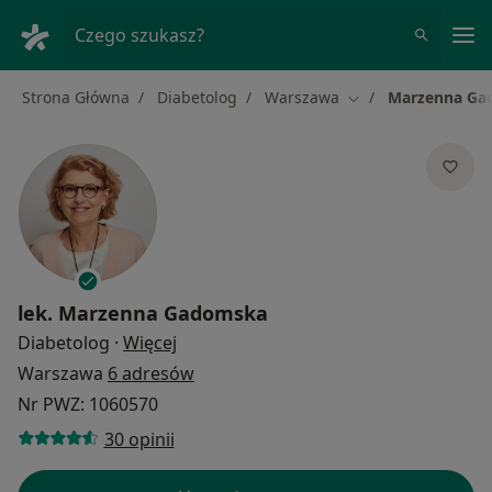
Me
Czego szukasz?
Strona Główna
Diabetolog
Warszawa
Marzenna Ga
Zmień miasto
lek.
Marzenna Gadomska
O specjalizacjach
Diabetolog
·
Więcej
Warszawa
6 adresów
Nr PWZ: 1060570
30 opinii