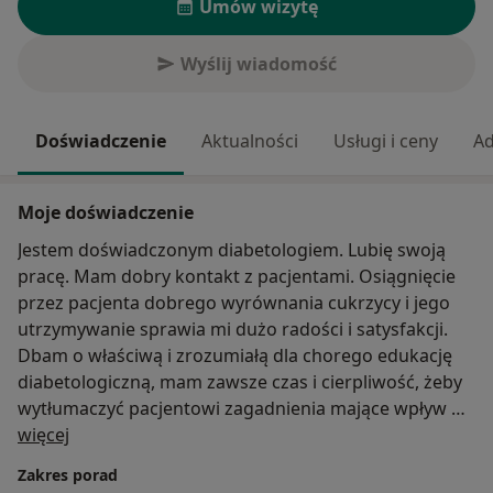
Umów wizytę
Wyślij wiadomość
Doświadczenie
Aktualności
Usługi i ceny
Ad
Moje doświadczenie
Jestem doświadczonym diabetologiem. Lubię swoją
pracę. Mam dobry kontakt z pacjentami. Osiągnięcie
przez pacjenta dobrego wyrównania cukrzycy i jego
utrzymywanie sprawia mi dużo radości i satysfakcji.
Dbam o właściwą i zrozumiałą dla chorego edukację
diabetologiczną, mam zawsze czas i cierpliwość, żeby
wytłumaczyć pacjentowi zagadnienia mające wpływ na
O mnie
jego prawidłowe leczenie.
więcej
Mam tu na uwadze zasady diety z niskim indeksem
Zakres porad
glikemicznym, przeprowadzania samokontroli i