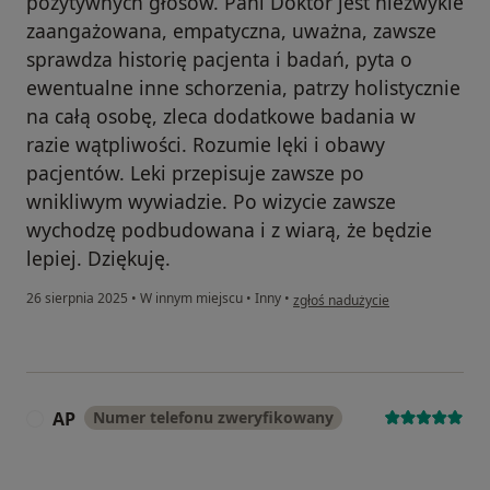
pozytywnych głosów. Pani Doktor jest niezwykle
zaangażowana, empatyczna, uważna, zawsze
sprawdza historię pacjenta i badań, pyta o
ewentualne inne schorzenia, patrzy holistycznie
na całą osobę, zleca dodatkowe badania w
razie wątpliwości. Rozumie lęki i obawy
pacjentów. Leki przepisuje zawsze po
wnikliwym wywiadzie. Po wizycie zawsze
wychodzę podbudowana i z wiarą, że będzie
lepiej. Dziękuję.
w opinii użytkownika Danuta
26 sierpnia 2025
•
W innym miejscu
•
Inny
•
zgłoś nadużycie
AP
Numer telefonu zweryfikowany
A