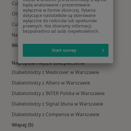
Cukrzyca ciążowa w Warszawie
będą analizowane i prezentowane
wyłącznie w formie zbiorczej. Pytania
Otyłość w Warszawie
dotyczące nastolatków są skierowane
wyłącznie do rodziców lub opiekunów
Cukrzyca typu 2 w Warszawie
prawnych. Nie zbieramy informacji
bezpośrednio od osób niepełnoletnich.
Nadciśnienie tętnicze w Warszawie
Więcej (15)
Start survey
Więcej w kategorii: Najczęście leczone chorob
Najpopularniejsze ubezpieczenia
Diabetolodzy z Medicover w Warszawie
Diabetolodzy z Allianz w Warszawie
Diabetolodzy z INTER Polska w Warszawie
Diabetolodzy z Signal Iduna w Warszawie
Diabetolodzy z Compensa w Warszawie
Więcej (5)