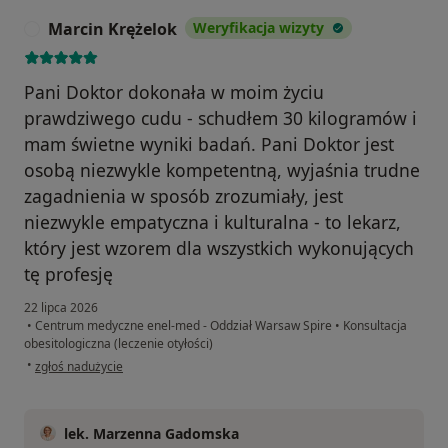
Marcin Krężelok
Weryfikacja wizyty
M
Pani Doktor dokonała w moim życiu
prawdziwego cudu - schudłem 30 kilogramów i
mam świetne wyniki badań. Pani Doktor jest
osobą niezwykle kompetentną, wyjaśnia trudne
zagadnienia w sposób zrozumiały, jest
niezwykle empatyczna i kulturalna - to lekarz,
który jest wzorem dla wszystkich wykonujących
tę profesję
22 lipca 2026
•
Centrum medyczne enel-med - Oddział Warsaw Spire
•
Konsultacja
obesitologiczna (leczenie otyłości)
w opinii użytkownika Marcin Krężelok
•
zgłoś nadużycie
lek. Marzenna Gadomska