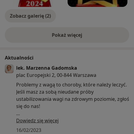
Zobacz galerię (2)
Pokaż więcej
o doświadczeniu
Aktualności
lek. Marzenna Gadomska
plac Europejski 2, 00-844 Warszawa
Problemy z wagą to choroby, które należy leczyć.
Jeśli masz za sobą nieudane próby
ustabilizowania wagi na zdrowym poziomie, zgłoś
się do nas!
Centrum Zdrowej Wagi enel-med to:
Dowiedz się więcej
- holistyczne podejście
16/02/2023