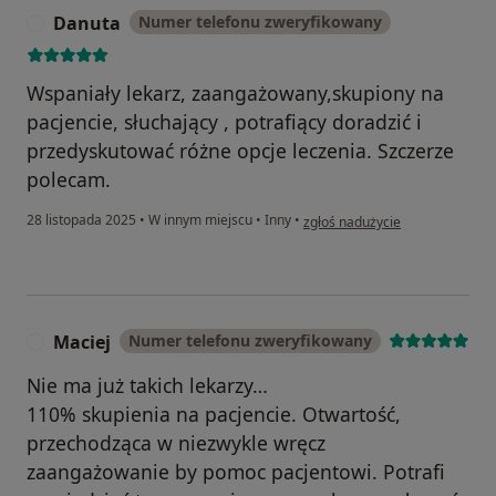
Danuta
Numer telefonu zweryfikowany
D
Wspaniały lekarz, zaangażowany,skupiony na
pacjencie, słuchający , potrafiący doradzić i
przedyskutować różne opcje leczenia. Szczerze
polecam.
w opinii użytkownika Danuta
28 listopada 2025
•
W innym miejscu
•
Inny
•
zgłoś nadużycie
Maciej
Numer telefonu zweryfikowany
M
Nie ma już takich lekarzy…
110% skupienia na pacjencie. Otwartość,
przechodząca w niezwykle wręcz
zaangażowanie by pomoc pacjentowi. Potrafi