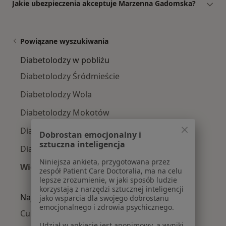
Jakie ubezpieczenia akceptuje Marzenna Gadomska?
Powiązane wyszukiwania
Diabetolodzy w pobliżu
Diabetolodzy Śródmieście
Diabetolodzy Wola
Diabetolodzy Mokotów
Diabetolodzy Ursynów
Dobrostan emocjonalny i
sztuczna inteligencja
Diabetolodzy Praga-Południe
Niniejsza ankieta, przygotowana przez
Więcej (14)
zespół Patient Care Doctoralia, ma na celu
Więcej w kategorii: Diabetolodzy w pobliżu
lepsze zrozumienie, w jaki sposób ludzie
korzystają z narzędzi sztucznej inteligencji
Najczęście leczone choroby
jako wsparcia dla swojego dobrostanu
emocjonalnego i zdrowia psychicznego.
Cukrzyca w Warszawie
Udział w ankiecie jest anonimowy, a wyniki