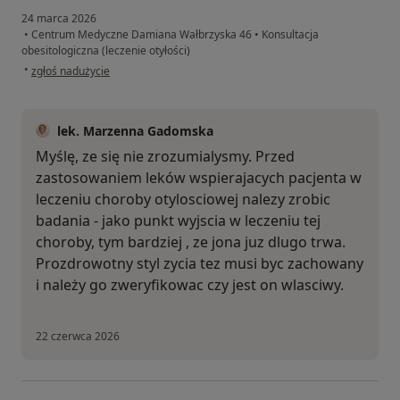
24 marca 2026
•
Centrum Medyczne Damiana Wałbrzyska 46
•
Konsultacja
obesitologiczna (leczenie otyłości)
w opinii użytkownika Niki
•
zgłoś nadużycie
lek. Marzenna Gadomska
Myślę, ze się nie zrozumialysmy. Przed
zastosowaniem leków wspierajacych pacjenta w
leczeniu choroby otylosciowej nalezy zrobic
badania - jako punkt wyjscia w leczeniu tej
choroby, tym bardziej , ze jona juz dlugo trwa.
Prozdrowotny styl zycia tez musi byc zachowany
i należy go zweryfikowac czy jest on wlasciwy.
22 czerwca 2026