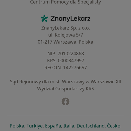
Centrum Pomocy dla Specjalisty
Kontakt
ZnanyLekarz - Strona główna
ZnanyLekarz Sp. z o.o.
ul. Kolejowa 5/7
01-217 Warszawa, Polska
NIP: ⁠7010224868
KRS: ⁠0000347997
REGON: ⁠142276657
Sąd Rejonowy dla m.st. Warszawy w Warszawie XII
Wydział Gospodarczy KRS
Facebook
otwiera się w nowej karcie
otwiera się w nowej karcie
otwiera się w nowej karcie
otwiera się w nowej karcie
otwiera się w nowej karci
otwiera się
otwi
Polska
,
Türkiye
,
España
,
Italia
,
Deutschland
,
Česko
,