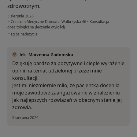
zdrowotnym.
5 sierpnia 2026
•
Centrum Medyczne Damiana Wałbrzyska 46
•
Konsultacja
obesitologiczna (leczenie otyłości)
w opinii użytkownika MK
•
zgłoś nadużycie
lek. Marzenna Gadomska
Dziękuję bardzo za pozytywne i cieple wyrażenie
opinii na temat udzielonej przeze mnie
konsultacji.
Jest mi niezmiernie miło, że pacjentka docenila
moje zawodowe zaangażowanie w znalezieniu
jak najlepszych rozwiązań w obecnym stanie jej
zdrowia.
5 sierpnia 2026