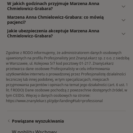
W jakich godzinach przyjmuje Marzena Anna
Chmielowicz-Grabara?
Marzena Anna Chmielowicz-Grabara: co mówią
pacjenci?
Jakie ubezpieczenia akceptuje Marzena Anna
Chmielowicz-Grabara?
Zgodnie z RODO informujemy, że administratorem danych osobowych
ujawnionych na profilu Profesjonalisty jest ZnanyLekarz sp. z o.o. z siedzibą
w Warszawie, ul. Kolejowa 5/7 kod pocztowy 01-217. ZnanyLekarz
przetwarza dane osobowe Profesjonalisty w celu informowania
użytkowników internetu o prowadzonej przez Profesjonalistę działalności
leczniczej lub innej podobnej, w tym specjalizacjach, miejscach
przyjmowania pacjentów i opiniach na temat jego działalności (art. 6 ust. 1
lit. f RODO) Dane osobowe pochodzą z powszechnie dostępnych źródeł, w
tym CEIDG. Więcej o danych osobowych na stronie:
https://www.znanylekarz.pl/gdpr/landing#tab=professional
Powiązane wyszukiwania
W pobliżu Wschowy