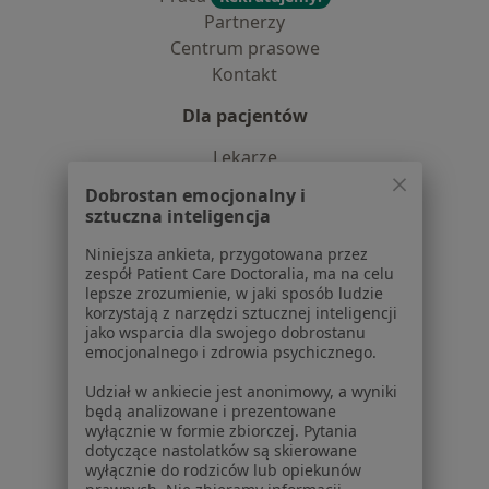
Partnerzy
Centrum prasowe
Kontakt
Dla pacjentów
Lekarze
Placówki medyczne
Dobrostan emocjonalny i
Pytania i odpowiedzi
sztuczna inteligencja
Usługi i zabiegi
Niniejsza ankieta, przygotowana przez
Choroby
zespół Patient Care Doctoralia, ma na celu
Pomoc
lepsze zrozumienie, w jaki sposób ludzie
korzystają z narzędzi sztucznej inteligencji
Aplikacje mobilne
jako wsparcia dla swojego dobrostanu
Blog dla pacjentów
emocjonalnego i zdrowia psychicznego.
Dla profesjonalistów
Udział w ankiecie jest anonimowy, a wyniki
będą analizowane i prezentowane
Cennik
wyłącznie w formie zbiorczej. Pytania
Dla lekarzy
dotyczące nastolatków są skierowane
wyłącznie do rodziców lub opiekunów
Dla placówek medycznych