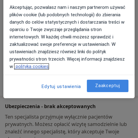
Przychodnia Lekarska Eskulap
ul. Zygmunta Starego 4,
67-400
Wschowa
Akceptując, pozwalasz nam i naszym partnerom używać
plików cookie (lub podobnych technologii) do zbierania
danych do celów statystycznych i dostarczania treści w
Powiększ mapę
otwiera się w nowej karcie
oparciu o Twoje zwyczaje przeglądania stron
internetowych. W każdej chwili możesz sprawdzić i
Dostępność
zaktualizować swoje preferencje w ustawieniach. W
W tym gabinecie nie można umawiać wizyt przez
ustawieniach znajdziesz również linki do polityk
internet
prywatności stron trzecich. Więcej informacji znajdziesz
Co mam zrobić w tej sytuacji?
w
polityka cookies
Pokaż więcej
Zaakceptuj
o adresie
Edytuj ustawienia
Ubezpieczenia - brak akceptowanych
Ten specjalista przyjmuje wyłącznie pacjentów
prywatnych. Możesz opłacić wizytę samodzielnie lub
znaleźć innego specjalistę, który akceptuje Twoje