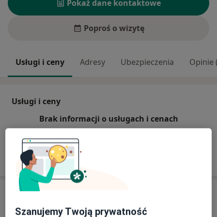
Pokaż dane kontaktowe
Poproś o wizytę
Usługi i ceny
Adresy
Ubezpieczenia
Opinie 
Usługi i ceny
Brak informacji o usługach i cenach
Ten lekarz nie dodał jeszcze informacji o usługach i
cenach.
Adres
Szanujemy Twoją prywatność