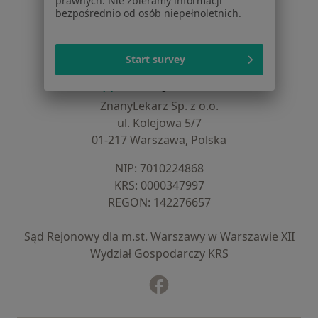
prawnych. Nie zbieramy informacji
Noa Notes
nowość
bezpośrednio od osób niepełnoletnich.
Baza wiedzy
Centrum Pomocy dla Specjalisty
Start survey
Kontakt
ZnanyLekarz - Strona główna
ZnanyLekarz Sp. z o.o.
ul. Kolejowa 5/7
01-217 Warszawa, Polska
NIP: ⁠7010224868
KRS: ⁠0000347997
REGON: ⁠142276657
Sąd Rejonowy dla m.st. Warszawy w Warszawie XII
Wydział Gospodarczy KRS
Facebook
otwiera się w nowej karcie