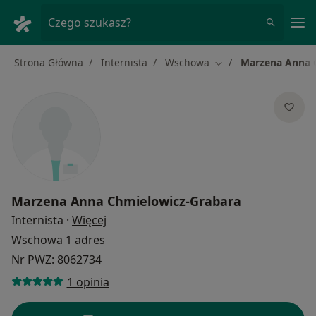
Me
Czego szukasz?
Strona Główna
Internista
Wschowa
Marzena Anna 
Zmień miasto
Marzena Anna Chmielowicz-Grabara
O specjalizacjach
Internista
·
Więcej
Wschowa
1 adres
Nr PWZ: 8062734
1 opinia