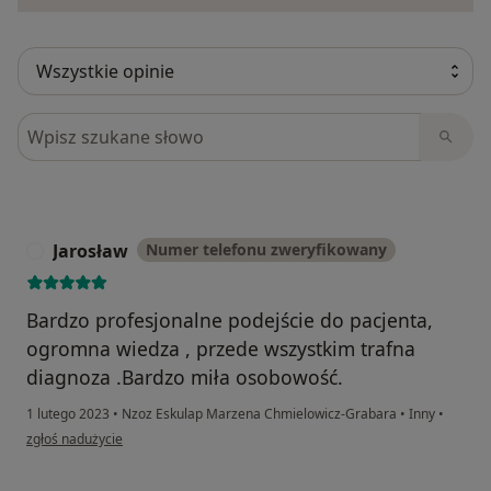
Szukaj w opiniach
Jarosław
Numer telefonu zweryfikowany
J
Bardzo profesjonalne podejście do pacjenta,
ogromna wiedza , przede wszystkim trafna
diagnoza .Bardzo miła osobowość.
1 lutego 2023
•
Nzoz Eskulap Marzena Chmielowicz-Grabara
•
Inny
•
w opinii użytkownika Jarosław
zgłoś nadużycie