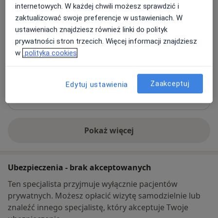
internetowych. W każdej chwili możesz sprawdzić i
Kościuszki 90,
23-460 Józefów
zaktualizować swoje preferencje w ustawieniach. W
ustawieniach znajdziesz również linki do polityk
Powiększ mapę
prywatności stron trzecich. Więcej informacji znajdziesz
otwiera się w nowej karcie
w
polityka cookies
Dostępność
W tym gabinecie nie można umawiać wizyt przez
internet
Zaakceptuj
Edytuj ustawienia
Co mam zrobić w tej sytuacji?
Pokaż więcej
o adresie
Ubezpieczenia - brak akceptowanych
Ten specjalista przyjmuje wyłącznie pacjentów
prywatnych. Możesz opłacić wizytę samodzielnie lub
znaleźć innego specjalistę, który akceptuje Twoje