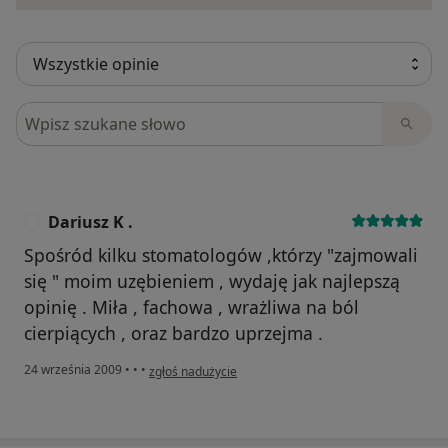
Szukaj w opiniach
Dariusz K .
D
Spośród kilku stomatologów ,którzy "zajmowali
się " moim uzębieniem , wydaję jak najlepszą
opinię . Miła , fachowa , wrażliwa na ból
cierpiących , oraz bardzo uprzejma .
w opinii użytkownika Dariusz K .
24 września 2009
•
•
•
zgłoś nadużycie