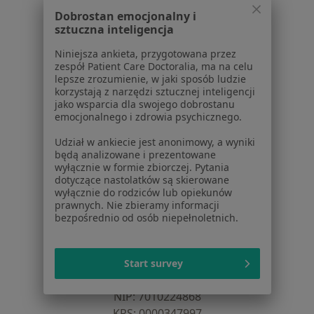
Pomoc
Dobrostan emocjonalny i
Aplikacje mobilne
sztuczna inteligencja
Blog dla pacjentów
Niniejsza ankieta, przygotowana przez
Dla profesjonalistów
zespół Patient Care Doctoralia, ma na celu
lepsze zrozumienie, w jaki sposób ludzie
Cennik
korzystają z narzędzi sztucznej inteligencji
Dla lekarzy
jako wsparcia dla swojego dobrostanu
emocjonalnego i zdrowia psychicznego.
Dla placówek medycznych
Noa Notes
nowość
Udział w ankiecie jest anonimowy, a wyniki
Baza wiedzy
będą analizowane i prezentowane
wyłącznie w formie zbiorczej. Pytania
Centrum Pomocy dla Specjalisty
dotyczące nastolatków są skierowane
wyłącznie do rodziców lub opiekunów
Kontakt
prawnych. Nie zbieramy informacji
ZnanyLekarz - Strona główna
bezpośrednio od osób niepełnoletnich.
ZnanyLekarz Sp. z o.o.
ul. Kolejowa 5/7
Start survey
01-217 Warszawa, Polska
NIP: ⁠7010224868
KRS: ⁠0000347997