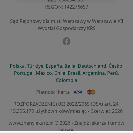
REGON: ⁠142276657
Sąd Rejonowy dla m.st. Warszawy w Warszawie XII
Wydział Gospodarczy KRS
Facebook
otwiera się w nowej karcie
otwiera się w nowej karcie
otwiera się w nowej karcie
otwiera się w nowej karcie
otwiera się w nowej karci
otwiera się
otwi
Polska
,
Türkiye
,
España
,
Italia
,
Deutschland
,
Česko
,
otwiera się w nowej karcie
otwiera się w nowej karcie
otwiera się w nowej karcie
otwiera się w nowej kar
otwiera się 
otwier
Portugal
,
México
,
Chile
,
Brasil
,
Argentina
,
Perú
,
otwiera się w nowej karc
Colombia
Płatności kartą
ROZPORZĄDZENIE (UE) 2022/2065 (DSA) art. 24:
15.395.179 użytkowników/miesiąc - Czerwiec 2026
www.znanylekarz.pl © 2026 - Znajdź lekarza i umów
wizytę