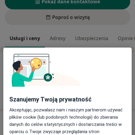
Pokaż dane kontaktowe
Poproś o wizytę
Usługi i ceny
Adresy
Ubezpieczenia
Opinie 
Usługi i ceny
Brak informacji o usługach i cenach
Ten lekarz nie dodał jeszcze informacji o usługach i
cenach.
Szanujemy Twoją prywatność
Akceptując, pozwalasz nam i naszym partnerom używać
plików cookie (lub podobnych technologii) do zbierania
Adres
danych do celów statystycznych i dostarczania treści w
oparciu o Twoje zwyczaje przeglądania stron
Gabinet Stomatologiczny.