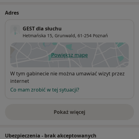
Adres
GEST dla słuchu
Hetmańska 15,
Grunwald
, 61-254
Poznań
Powiększ mapę
otwiera się w nowej karcie
Dostępność
W tym gabinecie nie można umawiać wizyt przez
internet
Co mam zrobić w tej sytuacji?
Pokaż więcej
o adresie
Ubezpieczenia - brak akceptowanych