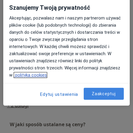
Szanujemy Twoją prywatność
Audiometria impedacyjna
Od 30 zł
Szczegóły
Akceptując, pozwalasz nam i naszym partnerom używać
plików cookie (lub podobnych technologii) do zbierania
Audiometria tonalna
danych do celów statystycznych i dostarczania treści w
Od 30 zł
Szczegóły
oparciu o Twoje zwyczaje przeglądania stron
internetowych. W każdej chwili możesz sprawdzić i
zaktualizować swoje preferencje w ustawieniach. W
Badanie BERA (ABR) – badanie słuchowych potencjałów
pnia mózgu (bez konsultacji lekarskiej)
ustawieniach znajdziesz również linki do polityk
Od 200 zł
Szczegóły
prywatności stron trzecich. Więcej informacji znajdziesz
w
polityka cookies
Konsultacja protetyka słuchu
Od 50 zł
Szczegóły
Zaakceptuj
Edytuj ustawienia
+ 2 usługi
W jaki sposób ustalane są ceny?