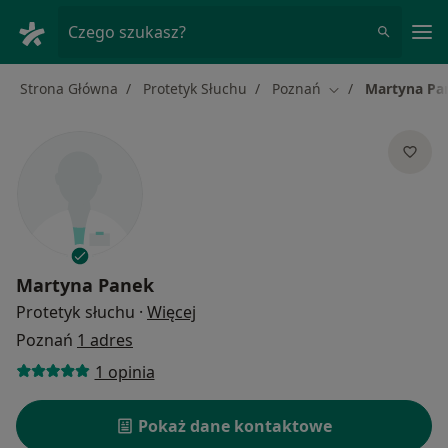
Me
Czego szukasz?
Strona Główna
Protetyk Słuchu
Poznań
Martyna Pa
Zmień miasto
Martyna Panek
O specjalizacjach
Protetyk słuchu
·
Więcej
Poznań
1 adres
1 opinia
Pokaż dane kontaktowe