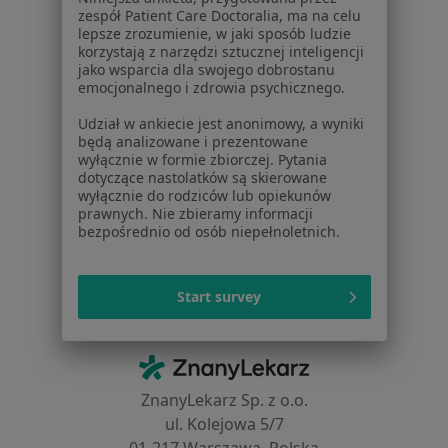
zespół Patient Care Doctoralia, ma na celu
Usługi i zabiegi
lepsze zrozumienie, w jaki sposób ludzie
Choroby
korzystają z narzędzi sztucznej inteligencji
Pomoc
jako wsparcia dla swojego dobrostanu
emocjonalnego i zdrowia psychicznego.
Aplikacje mobilne
Blog dla pacjentów
Udział w ankiecie jest anonimowy, a wyniki
będą analizowane i prezentowane
Dla profesjonalistów
wyłącznie w formie zbiorczej. Pytania
dotyczące nastolatków są skierowane
Cennik
wyłącznie do rodziców lub opiekunów
Dla lekarzy
prawnych. Nie zbieramy informacji
bezpośrednio od osób niepełnoletnich.
Dla placówek medycznych
Noa Notes
nowość
Baza wiedzy
Start survey
Centrum Pomocy dla Specjalisty
Kontakt
ZnanyLekarz - Strona główna
ZnanyLekarz Sp. z o.o.
ul. Kolejowa 5/7