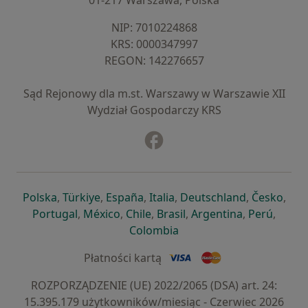
01-217 Warszawa, Polska
NIP: ⁠7010224868
KRS: ⁠0000347997
REGON: ⁠142276657
Sąd Rejonowy dla m.st. Warszawy w Warszawie XII
Wydział Gospodarczy KRS
Facebook
otwiera się w nowej karcie
otwiera się w nowej karcie
otwiera się w nowej karcie
otwiera się w nowej karcie
otwiera się w nowej karci
otwiera się
otwi
Polska
,
Türkiye
,
España
,
Italia
,
Deutschland
,
Česko
,
otwiera się w nowej karcie
otwiera się w nowej karcie
otwiera się w nowej karcie
otwiera się w nowej kar
otwiera się 
otwier
Portugal
,
México
,
Chile
,
Brasil
,
Argentina
,
Perú
,
otwiera się w nowej karc
Colombia
Płatności kartą
ROZPORZĄDZENIE (UE) 2022/2065 (DSA) art. 24:
15.395.179 użytkowników/miesiąc - Czerwiec 2026