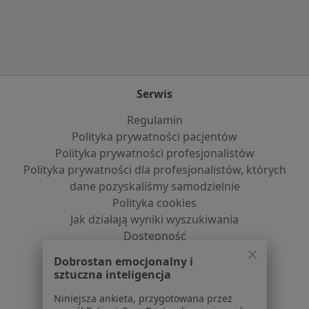
Więcej w kategorii: Najczęście leczone chorob
Serwis
Regulamin
Polityka prywatności pacjentów
Polityka prywatności profesjonalistów
Polityka prywatności dla profesjonalistów, których
dane pozyskaliśmy samodzielnie
Polityka cookies
Jak działają wyniki wyszukiwania
Dostępność
O nas
Dobrostan emocjonalny i
Praca
Rekrutujemy!
sztuczna inteligencja
Partnerzy
Niniejsza ankieta, przygotowana przez
Centrum prasowe