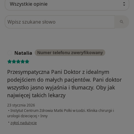
Szukaj w opiniach
Natalia
Numer telefonu zweryfikowany
N
Przesympatyczna Pani Doktor z idealnym
podejściem do małych pacjentów. Pani doktor
wszystko jasno wyjaśnia i tłumaczy. Oby jak
najwięcej takich lekarzy
23 stycznia 2026
•
Instytut Centrum Zdrowia Matki Polki w Łodzi. Klinika chirurgii i
urologii dziecięcej
•
Inny
w opinii użytkownika Natalia
•
zgłoś nadużycie