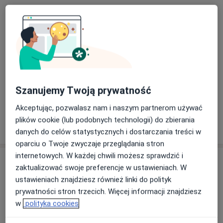
w kursach doskonalących oraz konferencjach
Chirurgia dziecięca
naukowych. W chirurgii dziecięcej szczególnie
interesuje się chirurgią noworodka oraz zaburzeniami
Główne obszary pomocy
motoryki przewodu pokarmowego. Największą
Stulejka
Przepuklina pachwinowa
Blizny
satysfakcję daje jej wdzięczność i uśmiech pacjentów,
a11y_sr_more_diseases
Znamiona
+4
czyli Dzieci, a także zadowoleni Rodzice. Chirurgia
dziecięca to zarówno jej zawód, jak i pasja, a na co
Pacjenci których przyjmuję
dzień jest troskliwą, kochającą mamą.
Szanujemy Twoją prywatność
Dzieci
Akceptując, pozwalasz nam i naszym partnerom używać
plików cookie (lub podobnych technologii) do zbierania
Pokaż więcej
o doświadczeniu
danych do celów statystycznych i dostarczania treści w
oparciu o Twoje zwyczaje przeglądania stron
internetowych. W każdej chwili możesz sprawdzić i
Usługi i ceny
zaktualizować swoje preferencje w ustawieniach. W
ustawieniach znajdziesz również linki do polityk
Badania diagnostyczne
Szczegóły
prywatności stron trzecich. Więcej informacji znajdziesz
w
polityka cookies
Konsultacja chirurgiczna