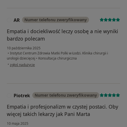
AR
Numer telefonu zweryfikowany
A
Empatia i dociekliwość leczy osobę a nie wyniki
bardzo polecam
10 października 2025
•
Instytut Centrum Zdrowia Matki Polki w Łodzi. Klinika chirurgii i
urologii dziecięcej
•
Konsultacja chirurgiczna
w opinii użytkownika AR
•
zgłoś nadużycie
Piotrek
Numer telefonu zweryfikowany
P
Empatia i profesjonalizm w czystej postaci. Oby
więcej takich lekarzy jak Pani Marta
10 maja 2025