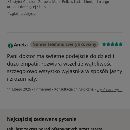
•
Instytut Centrum Zdrowia Matki Polki w Łodzi. Klinika chirurgii i
urologii dziecięcej
•
Inny
w opinii użytkownika Piotrek
•
zgłoś nadużycie
Aneta
Numer telefonu zweryfikowany
A
Pani doktor ma świetne podejście do dzieci i
dużo empatii, rozwiała wszelkie wątpliwości i
szczegółowo wszystko wyjaśniła w sposób jasny
i zrozumiały.
w opinii użytkownika
11 lutego 2025
•
Primamed
•
Konsultacja chirurgiczna
•
zgłoś nadużycie
Najczęściej zadawane pytania
Jaki jest zakres porad oferowanych przez Marta