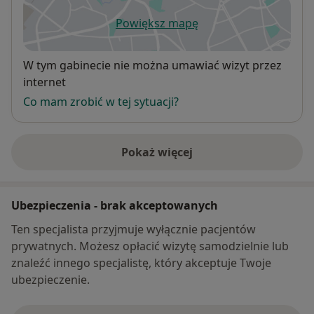
Powiększ mapę
otwiera się w nowej karcie
Dostępność
W tym gabinecie nie można umawiać wizyt przez
internet
Co mam zrobić w tej sytuacji?
Pokaż więcej
o adresie
Ubezpieczenia - brak akceptowanych
Ten specjalista przyjmuje wyłącznie pacjentów
prywatnych. Możesz opłacić wizytę samodzielnie lub
znaleźć innego specjalistę, który akceptuje Twoje
ubezpieczenie.