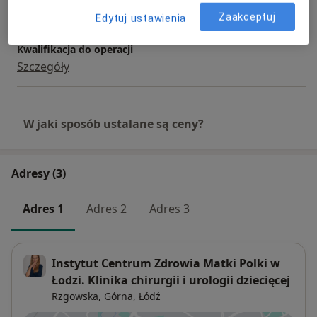
Szczegóły
Zaakceptuj
Edytuj ustawienia
Kwalifikacja do operacji
Szczegóły
W jaki sposób ustalane są ceny?
Adresy (3)
Adres 1
Adres 2
Adres 3
Instytut Centrum Zdrowia Matki Polki w
Łodzi. Klinika chirurgii i urologii dziecięcej
Rzgowska,
Górna
,
Łódź