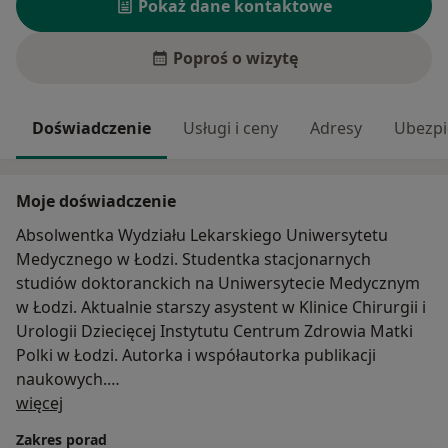
Pokaż dane kontaktowe
Poproś o wizytę
Doświadczenie
Usługi i ceny
Adresy
Ubezpi
Moje doświadczenie
Absolwentka Wydziału Lekarskiego Uniwersytetu
Medycznego w Łodzi. Studentka stacjonarnych
studiów doktoranckich na Uniwersytecie Medycznym
w Łodzi. Aktualnie starszy asystent w Klinice Chirurgii i
Urologii Dziecięcej Instytutu Centrum Zdrowia Matki
Polki w Łodzi. Autorka i współautorka publikacji
naukowych.
O mnie
Dbając o najwyższą jakość usług, swoją wiedzę i
więcej
umiejętności cały czas poszerza poprzez czynny udział
Zakres porad