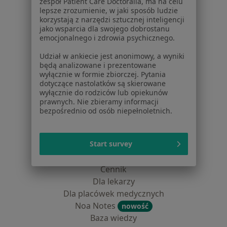
zespół Patient Care Doctoralia, ma na celu
Kontakt
lepsze zrozumienie, w jaki sposób ludzie
korzystają z narzędzi sztucznej inteligencji
Dla pacjentów
jako wsparcia dla swojego dobrostanu
emocjonalnego i zdrowia psychicznego.
Lekarze
Udział w ankiecie jest anonimowy, a wyniki
Placówki medyczne
będą analizowane i prezentowane
Pytania i odpowiedzi
wyłącznie w formie zbiorczej. Pytania
Usługi i zabiegi
dotyczące nastolatków są skierowane
wyłącznie do rodziców lub opiekunów
Choroby
prawnych. Nie zbieramy informacji
Pomoc
bezpośrednio od osób niepełnoletnich.
Aplikacje mobilne
Blog dla pacjentów
Start survey
Dla profesjonalistów
Cennik
Dla lekarzy
Dla placówek medycznych
Noa Notes
nowość
Baza wiedzy