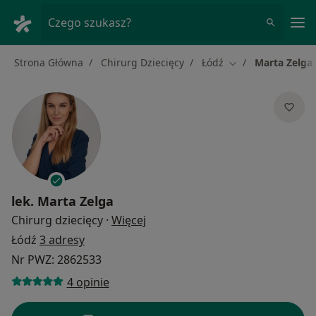
Me
Czego szukasz?
Strona Główna
Chirurg Dziecięcy
Łódź
Marta Zelga
Zmień miasto
lek.
Marta Zelga
O specjalizacjach
Chirurg dziecięcy
·
Więcej
Łódź
3 adresy
Nr PWZ: 2862533
4 opinie