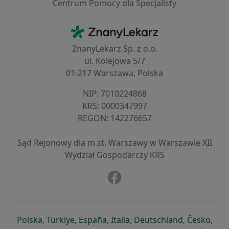
Centrum Pomocy dla Specjalisty
Kontakt
ZnanyLekarz - Strona główna
ZnanyLekarz Sp. z o.o.
ul. Kolejowa 5/7
01-217 Warszawa, Polska
NIP: ⁠7010224868
KRS: ⁠0000347997
REGON: ⁠142276657
Sąd Rejonowy dla m.st. Warszawy w Warszawie XII
Wydział Gospodarczy KRS
Facebook
otwiera się w nowej karcie
otwiera się w nowej karcie
otwiera się w nowej karcie
otwiera się w nowej karcie
otwiera się w nowej karci
otwiera się
otwi
Polska
,
Türkiye
,
España
,
Italia
,
Deutschland
,
Česko
,