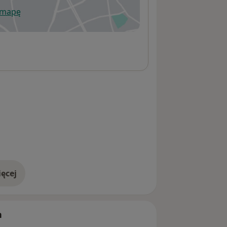
 mapę
wiera się w nowej karcie
ęcej
adresie
h