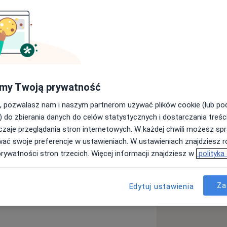
 CM w Bydgoszczy UMK w Toruniu,
my Twoją prywatność
zyskałam tytuł specjalisty pediatrii.
, pozwalasz nam i naszym partnerom używać plików cookie (lub p
z kardiologii dziecięcej w Klinice
) do zbierania danych do celów statystycznych i dostarczania treśc
zielnym Publicznym Dziecięcym Szpitalu
zaje przeglądania stron internetowych. W każdej chwili możesz spr
łam tytuł specjalisty kardiologii
wać swoje preferencje w ustawieniach. W ustawieniach znajdziesz ró
prywatności stron trzecich. Więcej informacji znajdziesz w
polityka
ycznym dla Dzieci oraz Gabinetach od
cji kardiologicznych dla dzieci w
a w Bydgoszczy.
Za
Edytuj ustawienia