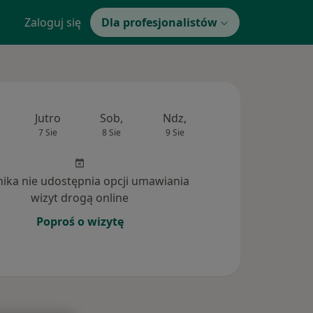
Zaloguj się
Dla profesjonalistów
Jutro
Sob,
Ndz,
Pon,
Wt,
7 Sie
8 Sie
9 Sie
10 Sie
11 Si
inika nie udostępnia opcji umawiania
wizyt drogą online
Poproś o wizytę