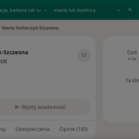
acja, badanie lub nazwisko
miasto lub dzielnica
Marta Stolarczyk-Szczesna
eń miasto
k-Szczesna
Dziś
6 Sie
O specjalizacjach
cej
Ta kl
Wyślij wiadomość
esy
Ubezpieczenia
Opinie (180)