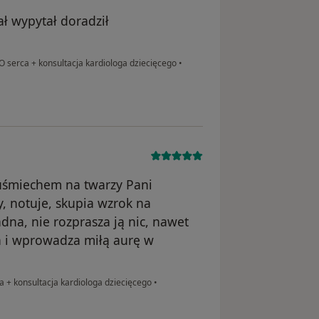
ł wypytał doradził
 serca + konsultacja kardiologa dziecięcego
•
 uśmiechem na twarzy Pani
y, notuje, skupia wzrok na
na, nie rozprasza ją nic, nawet
ia i wprowadza miłą aurę w
 + konsultacja kardiologa dziecięcego
•