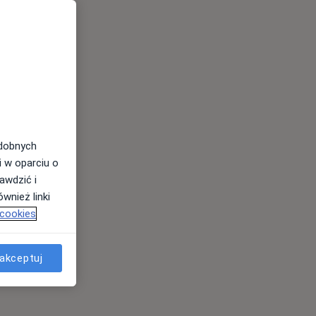
odobnych
i w oparciu o
awdzić i
wnież linki
 cookies
akceptuj