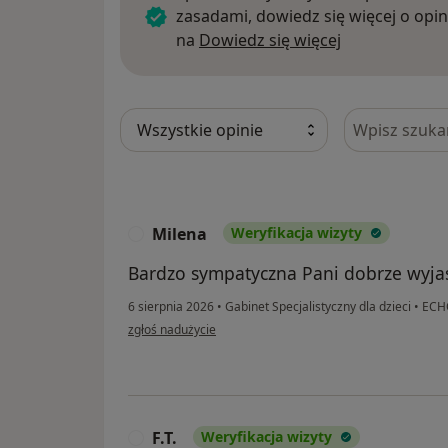
zasadami, dowiedz się więcej o opin
Dowiedz się w
na
Dowiedz się więcej
Szukaj w opi
Milena
Weryfikacja wizyty
M
Bardzo sympatyczna Pani dobrze wyj
6 sierpnia 2026
•
Gabinet Specjalistyczny dla dzieci
•
ECHO
w opinii użytkownika Milena
zgłoś nadużycie
F.T.
Weryfikacja wizyty
F