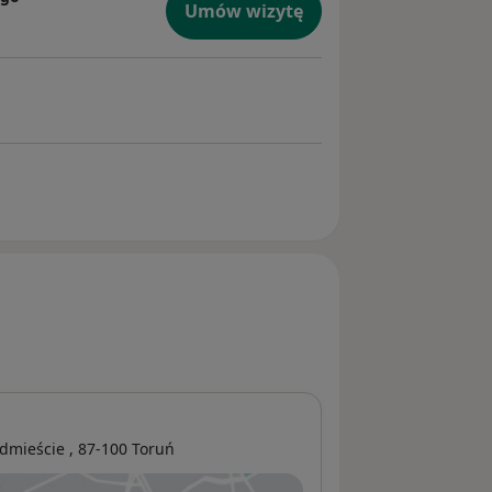
Umów wizytę
edmieście
, 87-100
Toruń