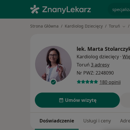
specjaliz
Strona Główna
Kardiolog Dziecięcy
Toruń
Zmi
lek.
Marta Stolarczy
Kardiolog dziecięcy
·
Wię
Toruń
3 adresy
Nr PWZ: 2248090
180 opinii
Umów wizytę
Doświadczenie
Usługi i ceny
Adr