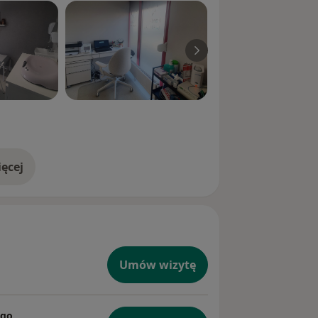
ęcej
doświadczeniu
Umów wizytę
ego