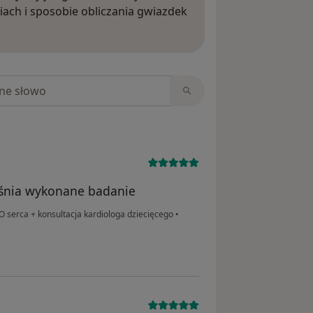
iach i sposobie obliczania gwiazdek
ięcej o opiniach
niach
aśnia wykonane badanie
 serca + konsultacja kardiologa dziecięcego
•