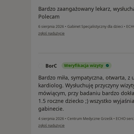
Bardzo zaangażowany lekarz, wysłucha
Polecam
6 sierpnia 2026
•
Gabinet Specjalistyczny dla dzieci
•
ECHO
w opinii użytkownika F.T.
zgłoś nadużycie
BorC
Weryfikacja wizyty
B
Bardzo miła, sympatyczna, otwarta, z
kardiolog. Wysłuchuję przyczyny wizyt
mówiącym, przy badaniu bardzo dokład
1.5 roczne dziecko ;) wszystko wyjaśn
gabinecie.
4 sierpnia 2026
•
Centrum Medyczne Grześk
•
ECHO serca
w opinii użytkownika BorC
zgłoś nadużycie