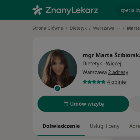
specjaliz
Strona Główna
Dietetyk
Warszawa
Marta
Zmień mias
mgr
Marta Ścibiorsk
O specja
Dietetyk
·
Więcej
Warszawa
2 adresy
4 opinie
Umów wizytę
Doświadczenie
Usługi i ceny
Adr