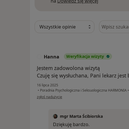
Dowiedz się w
na
Dowiedz się więcej
Szukaj w opi
Hanna
Weryfikacja wizyty
H
Jestem zadowolona wizytą
Czuję się wysłuchana, Pani lekarz jes
16 lipca 2025
•
Poradnia Psychologiczna i Seksuologiczna HARMONIA
•
w opinii użytkownika Hanna
zgłoś nadużycie
mgr Marta Ścibiorska
Dziękuję bardzo.