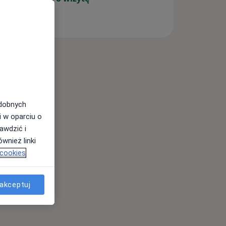
odobnych
i w oparciu o
awdzić i
wnież linki
 cookies
akceptuj