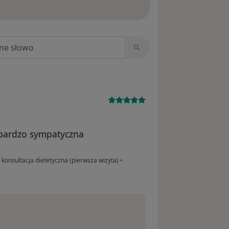
ięcej o opiniach
niach
t bardzo sympatyczna
konsultacja dietetyczna (pierwsza wizyta)
•