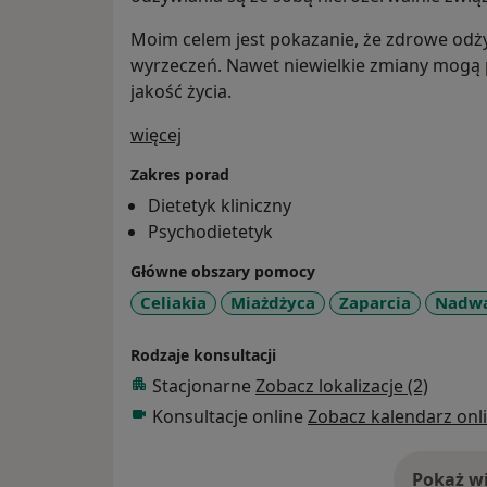
Moim celem jest pokazanie, że zdrowe odży
wyrzeczeń. Nawet niewielkie zmiany mogą p
jakość życia.
O mnie
więcej
Zakres porad
Dietetyk kliniczny
Psychodietetyk
Główne obszary pomocy
Celiakia
Miażdżyca
Zaparcia
Nadw
Rodzaje konsultacji
Stacjonarne
Zobacz lokalizacje (2)
Konsultacje online
Zobacz kalendarz onl
Pokaż wi