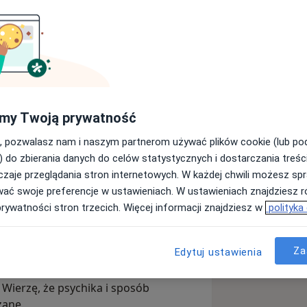
skiego Uniwersytetu Medycznego oraz
plany żywieniowe indywidualnie
pierając się na najnowszej wiedzy i
my Twoją prywatność
że kluczowa jest zmiana nawyków
any dostosowuję do możliwości i
, pozwalasz nam i naszym partnerom używać plików cookie (lub p
nawet najlepszy jadłospis nie
) do zbierania danych do celów statystycznych i dostarczania treśc
yczyny problemu. Dlatego zawsze
zaje przeglądania stron internetowych. W każdej chwili możesz spr
 źródła trudności.
wać swoje preferencje w ustawieniach. W ustawieniach znajdziesz ró
prywatności stron trzecich. Więcej informacji znajdziesz w
polityka
cjalizacją są dietetyka pediatryczna,
parcie osób z zaburzeniami odżywiania,
goreksja czy otyłość.
Za
Edytuj ustawienia
i psychodietetyki, co pozwala mi na
 Wierzę, że psychika i sposób
zane.