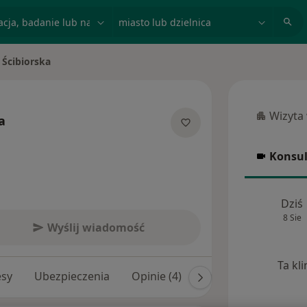
acja, badanie lub nazwisko
miasto lub dzielnica
 Ścibiorska
to
Wizyta
a
Wizyta w
lizacjach
Konsul
Konsulta
Dziś
8 Sie
Wyślij wiadomość
Ta kl
esy
Ubezpieczenia
Opinie (4)
Odpowiedzi na pytan