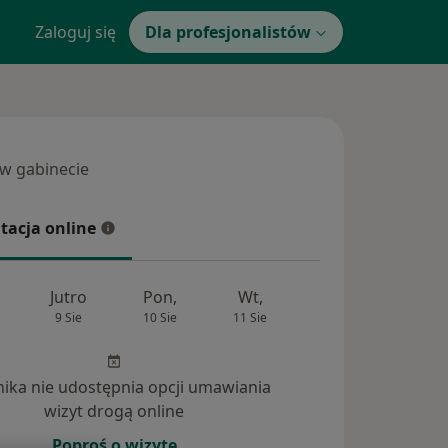
Zaloguj się
Dla profesjonalistów
 w gabinecie
 gabinecie
tacja online
cja online
Jutro
Pon,
Wt,
Śr,
Czw
9 Sie
10 Sie
11 Sie
12 Sie
13 Si
inika nie udostępnia opcji umawiania
ia (6)
wizyt drogą online
Poproś o wizytę