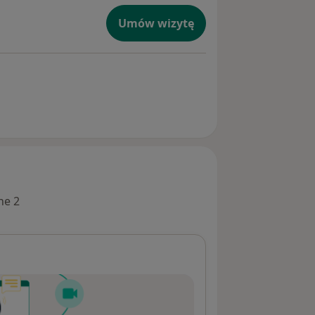
Umów wizytę
ne 2