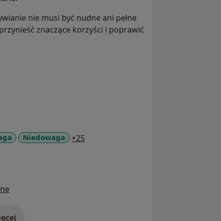
wianie nie musi być nudne ani pełne
rzynieść znaczące korzyści i poprawić
a11y_sr_more_diseases
aga
Niedowaga
+25
ine
ęcej