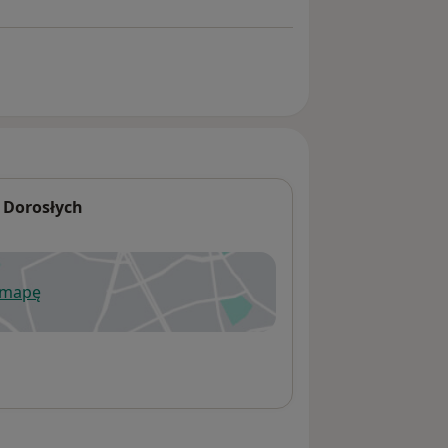
i Dorosłych
 mapę
wiera się w nowej karcie