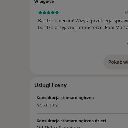
W pigułce
Ju
Bardzo polecam! Wizyta przebiega spraw
bardzo przyjaznej atmosferze. Pani Marta
osoba wzbudzająca zaufanie.Wzór dla in
lekarzy jak należy postępować z pacjente
atmosfera rewelacyjna. Bę...
Pokaż wi
o 
Usługi i ceny
Konsultacja stomatologiczna
Szczegóły
Konsultacja stomatologiczna dzieci
Od 150 zł
Szczegóły