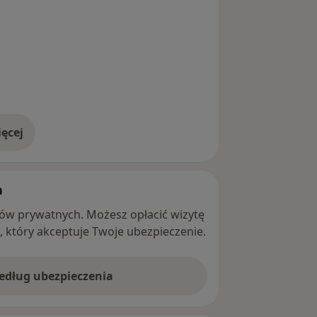
ęcej
adresie
h
ntów prywatnych. Możesz opłacić wizytę
ę, który akceptuje Twoje ubezpieczenie.
według ubezpieczenia