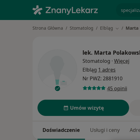
specjaliz
Strona Główna
Stomatolog
Elbląg
Marta
Zmień mias
lek.
Marta Polakows
O sp
Stomatolog
·
Więcej
Elbląg
1 adres
Nr PWZ: 2881910
45 opinii
Umów wizytę
Doświadczenie
Usługi i ceny
Adr