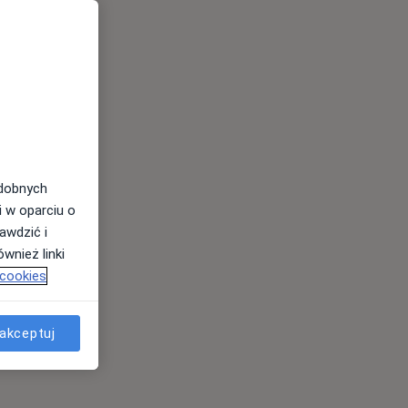
odobnych
i w oparciu o
awdzić i
wnież linki
 cookies
akceptuj