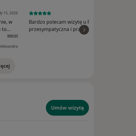
ly 15, 2026
July 4, 
nie, w
Bardzo polecam wizytę u Pani Marty,
 to
przesympatyczna i przemiła, wszystko
więcej
wi
nych
wyjaśnione, bezbolesne wyleczenie zęba. Jak n
m,
osobę, która się boi dentysty, polecam i bez
Aleksandra
wahania skorzystam po raz kolejny z...
ęcej
doświadczeniu
Umów wizytę