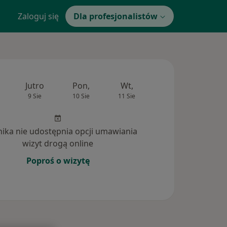
Zaloguj się
Dla profesjonalistów
Jutro
Pon,
Wt,
Śr,
Czw
9 Sie
10 Sie
11 Sie
12 Sie
13 Si
inika nie udostępnia opcji umawiania
wizyt drogą online
Poproś o wizytę