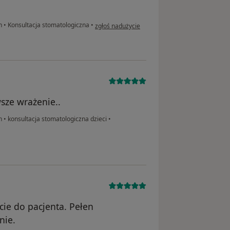
w opinii użytkownika ML
ch
•
Konsultacja stomatologiczna
•
zgłoś nadużycie
sze wrażenie..
ch
•
konsultacja stomatologiczna dzieci
•
cie do pacjenta. Pełen
nie.