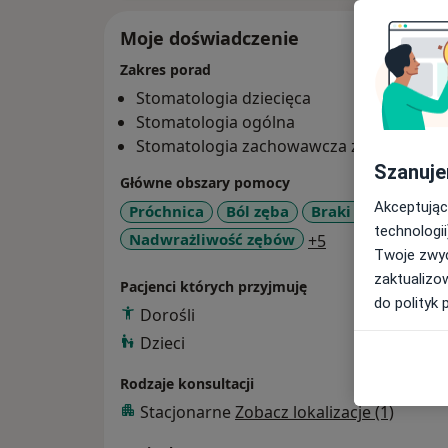
Moje doświadczenie
Zakres porad
Stomatologia dziecięca
Stomatologia ogólna
Stomatologia zachowawcza z endodoncj
Szanuje
Główne obszary pomocy
Akceptując
Próchnica
Ból zęba
Braki zębowe
C
technologii
a11y_sr_more_d
Nadwrażliwość zębów
+5
Twoje zwyc
zaktualizo
Pacjenci których przyjmuję
do polityk 
Dorośli
Dzieci
Rodzaje konsultacji
Stacjonarne
Zobacz lokalizacje (1)