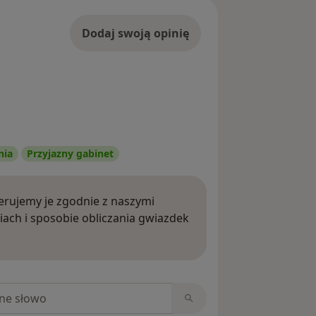
Dodaj swoją opinię
nia
Przyjazny gabinet
rujemy je zgodnie z naszymi
iach i sposobie obliczania gwiazdek
ięcej o opiniach
niach