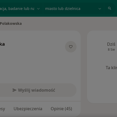
acja, badanie lub nazwisko
miasto lub dzielnica
 Polakowska
to
ka
Dziś
8 Sie
ecjalizacjach
Ta kl
Wyślij wiadomość
esy
Ubezpieczenia
Opinie (45)