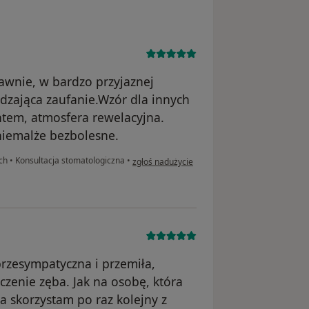
awnie, w bardzo przyjaznej
dzająca zaufanie.Wzór dla innych
ntem, atmosfera rewelacyjna.
niemalże bezbolesne.
w opinii użytkownika Aleksandra
ych
•
Konsultacja stomatologiczna
•
zgłoś nadużycie
przesympatyczna i przemiła,
zenie zęba. Jak na osobę, która
a skorzystam po raz kolejny z