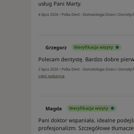
usług Pani Marty.
4 lipca 2026
•
Polka Dent - Stomatologia Dzieci i Dorosły
Grzegorz
Weryfikacja wizyty
G
Polecam dentystę. Bardzo dobre pierw
2 lipca 2026
•
Polka Dent - Stomatologia Dzieci i Dorosły
w opinii użytkownika Grzegorz
zgłoś nadużycie
Magda
Weryfikacja wizyty
M
Pani doktor wspaniała, idealne podejś
profesjonalizm. Szczegółowe tłumacze