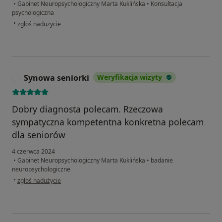
•
Gabinet Neuropsychologiczny Marta Kuklińska
•
Konsultacja
psychologiczna
w opinii użytkownika Hanna
•
zgłoś nadużycie
Synowa seniorki
Weryfikacja wizyty
S
Dobry diagnosta polecam. Rzeczowa
sympatyczna kompetentna konkretna polecam
dla seniorów
4 czerwca 2024
•
Gabinet Neuropsychologiczny Marta Kuklińska
•
badanie
neuropsychologiczne
w opinii użytkownika Synowa seniorki
•
zgłoś nadużycie