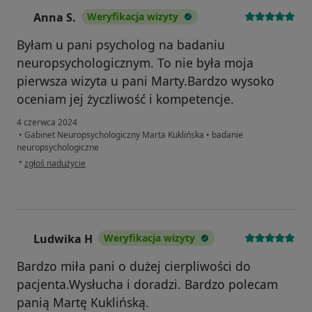
Anna S.
Weryfikacja wizyty
A
Byłam u pani psycholog na badaniu
neuropsychologicznym. To nie była moja
pierwsza wizyta u pani Marty.Bardzo wysoko
oceniam jej życzliwość i kompetencje.
4 czerwca 2024
•
Gabinet Neuropsychologiczny Marta Kuklińska
•
badanie
neuropsychologiczne
w opinii użytkownika Anna S.
•
zgłoś nadużycie
Ludwika H
Weryfikacja wizyty
L
Bardzo miła pani o dużej cierpliwości do
pacjenta.Wysłucha i doradzi. Bardzo polecam
panią Martę Kuklińską.