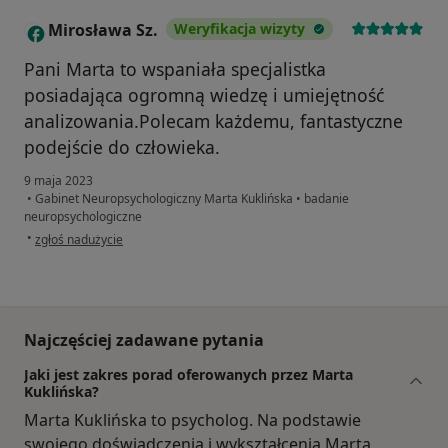
Mirosława Sz.
Weryfikacja wizyty
M
Pani Marta to wspaniała specjalistka
posiadająca ogromną wiedzę i umiejętność
analizowania.Polecam każdemu, fantastyczne
podejście do człowieka.
9 maja 2023
•
Gabinet Neuropsychologiczny Marta Kuklińska
•
badanie
neuropsychologiczne
w opinii użytkownika Mirosława Sz.
•
zgłoś nadużycie
Najczęściej zadawane pytania
Jaki jest zakres porad oferowanych przez Marta
Kuklińska?
Marta Kuklińska to psycholog. Na podstawie
swojego doświadczenia i wykształcenia Marta