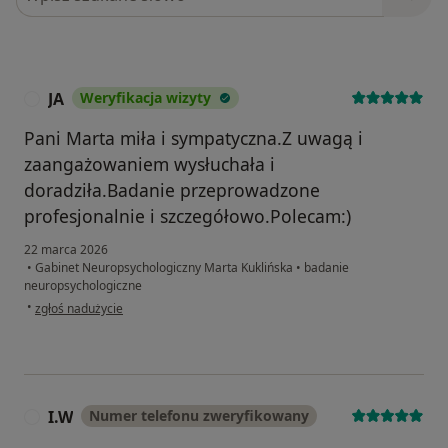
JA
Weryfikacja wizyty
J
Pani Marta miła i sympatyczna.Z uwagą i
zaangażowaniem wysłuchała i
doradziła.Badanie przeprowadzone
profesjonalnie i szczegółowo.Polecam:)
22 marca 2026
•
Gabinet Neuropsychologiczny Marta Kuklińska
•
badanie
neuropsychologiczne
w opinii użytkownika JA
•
zgłoś nadużycie
I.W
Numer telefonu zweryfikowany
I