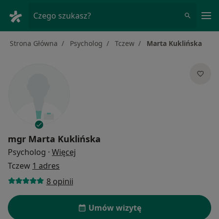
Me
Czego szukasz?
Strona Główna
Psycholog
Tczew
Marta Kuklińska
mgr
Marta Kuklińska
O specjalizacjach
Psycholog
·
Więcej
Tczew
1 adres
8 opinii
Umów wizytę