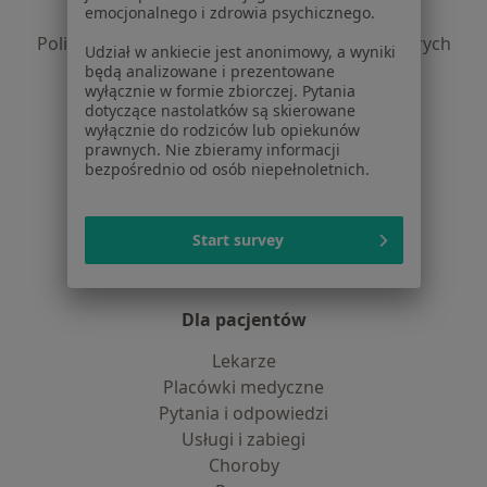
emocjonalnego i zdrowia psychicznego.
Polityka prywatności profesjonalistów
Polityka prywatności dla profesjonalistów, których
Udział w ankiecie jest anonimowy, a wyniki
dane pozyskaliśmy samodzielnie
będą analizowane i prezentowane
wyłącznie w formie zbiorczej. Pytania
Polityka cookies
dotyczące nastolatków są skierowane
Jak działają wyniki wyszukiwania
wyłącznie do rodziców lub opiekunów
Dostępność
prawnych. Nie zbieramy informacji
bezpośrednio od osób niepełnoletnich.
O nas
Praca
Rekrutujemy!
Partnerzy
Start survey
Centrum prasowe
Kontakt
Dla pacjentów
Lekarze
Placówki medyczne
Pytania i odpowiedzi
Usługi i zabiegi
Choroby