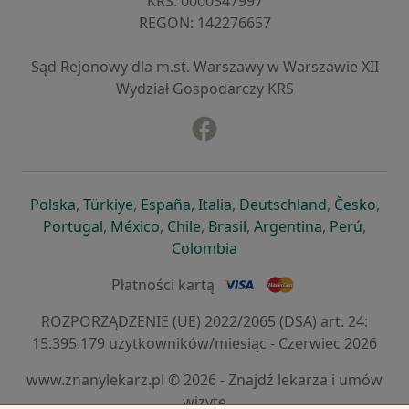
KRS: ⁠0000347997
REGON: ⁠142276657
Sąd Rejonowy dla m.st. Warszawy w Warszawie XII
Wydział Gospodarczy KRS
Facebook
otwiera się w nowej karcie
otwiera się w nowej karcie
otwiera się w nowej karcie
otwiera się w nowej karcie
otwiera się w nowej karci
otwiera się
otwi
Polska
,
Türkiye
,
España
,
Italia
,
Deutschland
,
Česko
,
otwiera się w nowej karcie
otwiera się w nowej karcie
otwiera się w nowej karcie
otwiera się w nowej kar
otwiera się 
otwier
Portugal
,
México
,
Chile
,
Brasil
,
Argentina
,
Perú
,
otwiera się w nowej karc
Colombia
Płatności kartą
ROZPORZĄDZENIE (UE) 2022/2065 (DSA) art. 24:
15.395.179 użytkowników/miesiąc - Czerwiec 2026
www.znanylekarz.pl © 2026 - Znajdź lekarza i umów
wizytę