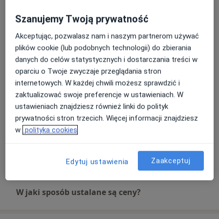
Umów wizytę
Od 250 zł
Szczegóły
Szanujemy Twoją prywatność
Akceptując, pozwalasz nam i naszym partnerom używać
Badanie neuropsychologiczne
Umów wizytę
plików cookie (lub podobnych technologii) do zbierania
250 zł
Szczegóły
danych do celów statystycznych i dostarczania treści w
oparciu o Twoje zwyczaje przeglądania stron
Rehabilitacja neuropsychologiczna
internetowych. W każdej chwili możesz sprawdzić i
Umów wizytę
100 zł
Szczegóły
zaktualizować swoje preferencje w ustawieniach. W
ustawieniach znajdziesz również linki do polityk
prywatności stron trzecich. Więcej informacji znajdziesz
Testy osobowości
Umów wizytę
w
polityka cookies
Od 450 zł
Szczegóły
+ 1 usługa
Zaakceptuj
Edytuj ustawienia
W jaki sposób ustalane są ceny?