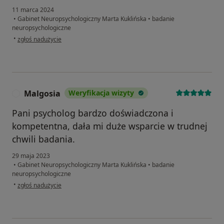
11 marca 2024
•
Gabinet Neuropsychologiczny Marta Kuklińska
•
badanie
neuropsychologiczne
w opinii użytkownika Ludwika H
•
zgłoś nadużycie
Malgosia
Weryfikacja wizyty
M
Pani psycholog bardzo doświadczona i
kompetentna, dała mi duże wsparcie w trudnej
chwili badania.
29 maja 2023
•
Gabinet Neuropsychologiczny Marta Kuklińska
•
badanie
neuropsychologiczne
w opinii użytkownika Malgosia
•
zgłoś nadużycie