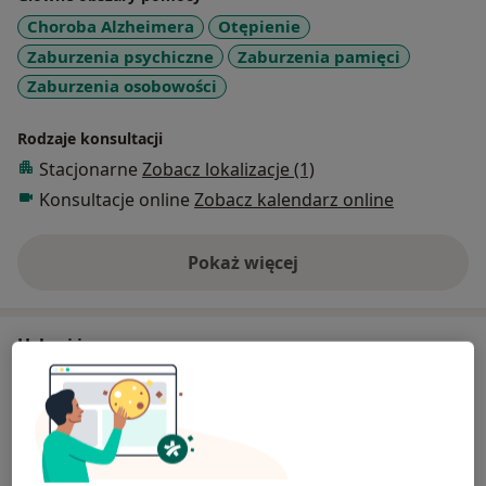
Choroba Alzheimera
Otępienie
Zaburzenia psychiczne
Zaburzenia pamięci
Zaburzenia osobowości
Rodzaje konsultacji
Stacjonarne
Zobacz lokalizacje (1)
Konsultacje online
Zobacz kalendarz online
Pokaż więcej
o doświadczeniu
Usługi i ceny
Konsultacja psychologiczna
Umów wizytę
Szczegóły
Badania diagnostyczne