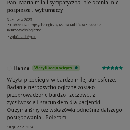
Pani Marta miła i sympatyczna, nie ocenia, nie
pospiesza , wytłumaczy
3 czerwca 2025
•
Gabinet Neuropsychologiczny Marta Kuklińska
•
badanie
neuropsychologiczne
w opinii użytkownika I.W
•
zgłoś nadużycie
Hanna
Weryfikacja wizyty
H
Wizyta przebiegła w bardzo miłej atmosferze.
Badanie neropsychologiczne zostało
przeprowadzone bardzo rzeczowo, z
życzliwością i szacunkiem dla pacjentki.
Otrzymaliśmy też wskazówki odnośnie dalszego
postępowania . Polecam
10 grudnia 2024