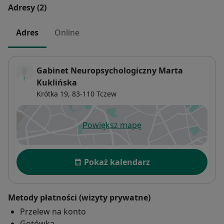
Adresy (2)
Adres
Online
Gabinet Neuropsychologiczny Marta
Kuklińska
Krótka 19,
83-110
Tczew
Powiększ mapę
otwiera się w nowej karcie
Dostępność
Pokaż kalendarz
Metody płatności (wizyty prywatne)
Przelew na konto
Gotówka