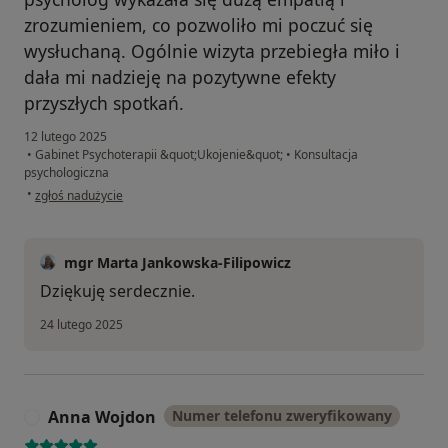
zrozumieniem, co pozwoliło mi poczuć się
wysłuchaną. Ogólnie wizyta przebiegła miło i
dała mi nadzieję na pozytywne efekty
przyszłych spotkań.
12 lutego 2025
•
Gabinet Psychoterapii &quot;Ukojenie&quot;
•
Konsultacja
psychologiczna
w opinii użytkownika Karolina
•
zgłoś nadużycie
mgr Marta Jankowska-Filipowicz
Dziękuję serdecznie.
24 lutego 2025
Anna Wojdon
Numer telefonu zweryfikowany
A