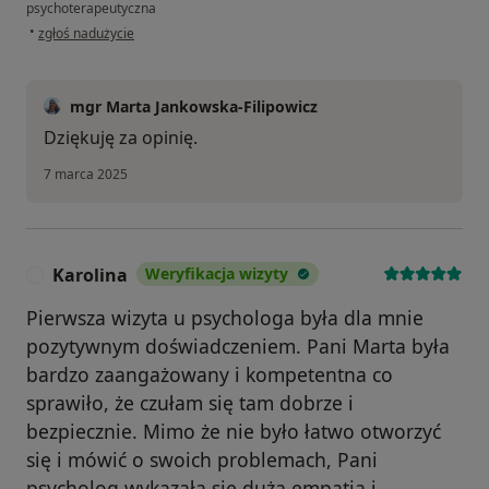
psychoterapeutyczna
w opinii użytkownika M.M
•
zgłoś nadużycie
mgr Marta Jankowska-Filipowicz
Dziękuję za opinię.
7 marca 2025
Karolina
Weryfikacja wizyty
K
Pierwsza wizyta u psychologa była dla mnie
pozytywnym doświadczeniem. Pani Marta była
bardzo zaangażowany i kompetentna co
sprawiło, że czułam się tam dobrze i
bezpiecznie. Mimo że nie było łatwo otworzyć
się i mówić o swoich problemach, Pani
psycholog wykazała się dużą empatią i