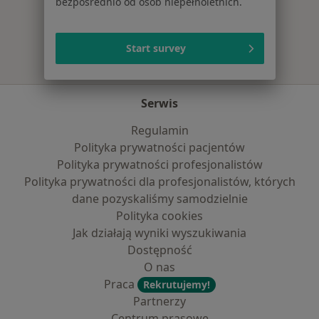
bezpośrednio od osób niepełnoletnich.
Więcej w kategorii: Najczęście leczone chorob
Start survey
Serwis
Regulamin
Polityka prywatności pacjentów
Polityka prywatności profesjonalistów
Polityka prywatności dla profesjonalistów, których
dane pozyskaliśmy samodzielnie
Polityka cookies
Jak działają wyniki wyszukiwania
Dostępność
O nas
Praca
Rekrutujemy!
Partnerzy
Centrum prasowe