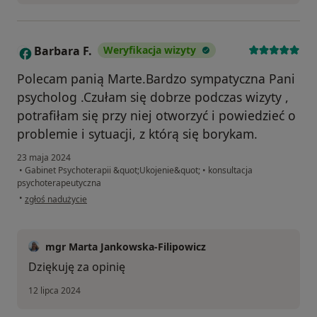
Barbara F.
Weryfikacja wizyty
B
Polecam panią Marte.Bardzo sympatyczna Pani
psycholog .Czułam się dobrze podczas wizyty ,
potrafiłam się przy niej otworzyć i powiedzieć o
problemie i sytuacji, z którą się borykam.
23 maja 2024
•
Gabinet Psychoterapii &quot;Ukojenie&quot;
•
konsultacja
psychoterapeutyczna
w opinii użytkownika Barbara F.
•
zgłoś nadużycie
mgr Marta Jankowska-Filipowicz
Dziękuję za opinię
12 lipca 2024