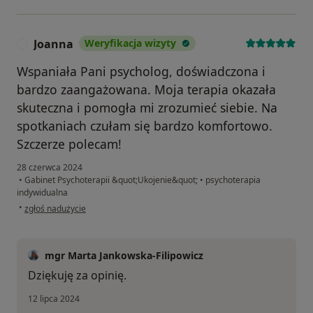
Joanna
Weryfikacja wizyty
J
Wspaniała Pani psycholog, doświadczona i
bardzo zaangażowana. Moja terapia okazała
skuteczna i pomogła mi zrozumieć siebie. Na
spotkaniach czułam się bardzo komfortowo.
Szczerze polecam!
28 czerwca 2024
•
Gabinet Psychoterapii &quot;Ukojenie&quot;
•
psychoterapia
indywidualna
w opinii użytkownika Joanna
•
zgłoś nadużycie
mgr Marta Jankowska-Filipowicz
Dziękuję za opinię.
12 lipca 2024