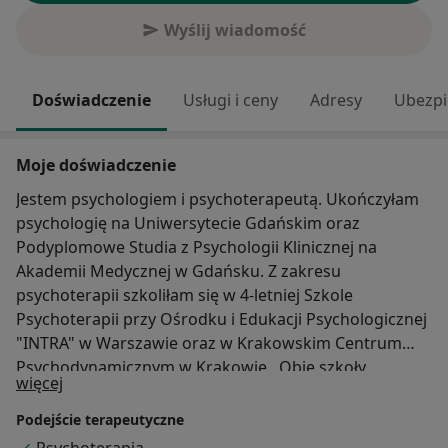
Wyślij wiadomość
Doświadczenie
Usługi i ceny
Adresy
Ubezpi
Moje doświadczenie
Jestem psychologiem i psychoterapeutą. Ukończyłam
psychologię na Uniwersytecie Gdańskim oraz
Podyplomowe Studia z Psychologii Klinicznej na
Akademii Medycznej w Gdańsku. Z zakresu
psychoterapii szkoliłam się w 4-letniej Szkole
Psychoterapii przy Ośrodku i Edukacji Psychologicznej
"INTRA" w Warszawie oraz w Krakowskim Centrum
Psychodynamicznym w Krakowie . Obie szkoły
O mnie
więcej
posiadają rekomendację Polskiego Towarzystwa
Psychologicznego. Posiadam 15 letnie doświadczenie
Podejście terapeutyczne
zawodowe, które zdobywałam m.in. w Szpitalu