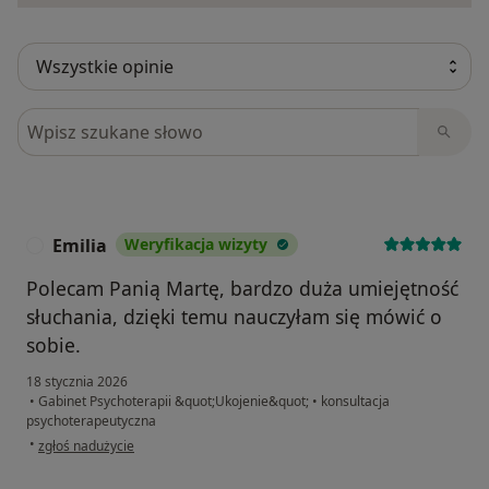
Szukaj w opiniach
Emilia
Weryfikacja wizyty
E
Polecam Panią Martę, bardzo duża umiejętność
słuchania, dzięki temu nauczyłam się mówić o
sobie.
18 stycznia 2026
•
Gabinet Psychoterapii &quot;Ukojenie&quot;
•
konsultacja
psychoterapeutyczna
w opinii użytkownika Emilia
•
zgłoś nadużycie