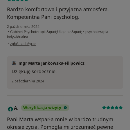
Bardzo komfortowa i przyjazna atmosfera.
Kompetentna Pani psycholog.
2 października 2024
•
Gabinet Psychoterapii &quot;Ukojenie&quot;
•
psychoterapia
indywidualna
w opinii użytkownika Anna Wojdon
•
zgłoś nadużycie
mgr Marta Jankowska-Filipowicz
Dziękuję serdecznie.
2 października 2024
A.
Weryfikacja wizyty
A
Pani Marta wsparła mnie w bardzo trudnym
okresie życia. Pomogła mi zrozumieć pewne