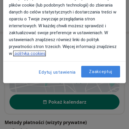
plików cookie (lub podobnych technologii) do zbierania
danych do celów statystycznych i dostarczania treści w
oparciu o Twoje zwyczaje przeglądania stron
W jaki sposób ustalane są ceny?
internetowych. W każdej chwili możesz sprawdzić i
zaktualizować swoje preferencje w ustawieniach. W
ustawieniach znajdziesz również linki do polityk
Adres
prywatności stron trzecich. Więcej informacji znajdziesz
w
polityka cookies
Gabinet Psychoterapii "Ukojenie"
ul. Grunwaldzka 61, 2 piętro gab.10,
82-300
Elbląg
Zaakceptuj
Edytuj ustawienia
Powiększ mapę
otwiera się w nowej karcie
Dostępność
Pokaż kalendarz
Metody płatności (wizyty prywatne)