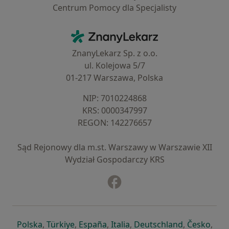
Centrum Pomocy dla Specjalisty
Kontakt
ZnanyLekarz - Strona główna
ZnanyLekarz Sp. z o.o.
ul. Kolejowa 5/7
01-217 Warszawa, Polska
NIP: ⁠7010224868
KRS: ⁠0000347997
REGON: ⁠142276657
Sąd Rejonowy dla m.st. Warszawy w Warszawie XII
Wydział Gospodarczy KRS
Facebook
otwiera się w nowej karcie
otwiera się w nowej karcie
otwiera się w nowej karcie
otwiera się w nowej karcie
otwiera się w nowej karci
otwiera się
otwi
Polska
,
Türkiye
,
España
,
Italia
,
Deutschland
,
Česko
,