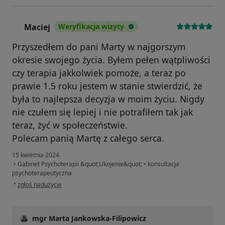
Maciej
Weryfikacja wizyty
M
Przyszedłem do pani Marty w najgorszym
okresie swojego życia. Byłem pełen wątpliwości
czy terapia jakkolwiek pomoże, a teraz po
prawie 1.5 roku jestem w stanie stwierdzić, że
była to najlepsza decyzja w moim życiu. Nigdy
nie czułem się lepiej i nie potrafiłem tak jak
teraz, żyć w społeczeństwie.
Polecam panią Martę z całego serca.
15 kwietnia 2024
•
Gabinet Psychoterapii &quot;Ukojenie&quot;
•
konsultacja
psychoterapeutyczna
w opinii użytkownika Maciej
•
zgłoś nadużycie
mgr Marta Jankowska-Filipowicz