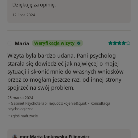
Dziękuję za opinię.
12 lipca 2024
Maria
Weryfikacja wizyty
M
Wizyta była bardzo udana. Pani psycholog
starała się dowiedzieć jak najwięcej o mojej
sytuacji i skłonić mnie do własnych wniosków
przez co mogłam jeszcze raz, od innej strony
spojrzeć na swój problem.
25 marca 2024
•
Gabinet Psychoterapii &quot;Ukojenie&quot;
•
Konsultacja
psychologiczna
w opinii użytkownika Maria
•
zgłoś nadużycie
mgr Marta Jankowska-Filipowicz