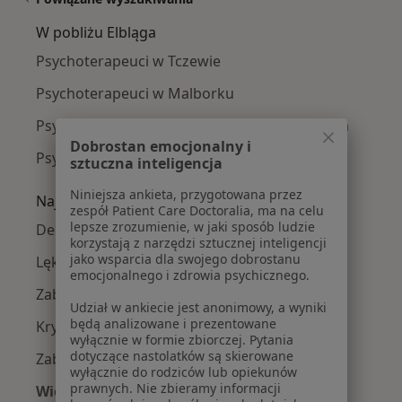
W pobliżu Elbląga
Psychoterapeuci w Tczewie
Psychoterapeuci w Malborku
Psychoterapeuci w Nowym Dworze Gdańskim
Dobrostan emocjonalny i
Psychoterapeuci w
sztuczna inteligencja
Niniejsza ankieta, przygotowana przez
Najczęście leczone choroby
zespół Patient Care Doctoralia, ma na celu
lepsze zrozumienie, w jaki sposób ludzie
Depresja w Elblągu
korzystają z narzędzi sztucznej inteligencji
jako wsparcia dla swojego dobrostanu
Lęki w Elblągu
emocjonalnego i zdrowia psychicznego.
Zaburzenia lękowe w Elblągu
Udział w ankiecie jest anonimowy, a wyniki
będą analizowane i prezentowane
Kryzys w związku w Elblągu
wyłącznie w formie zbiorczej. Pytania
dotyczące nastolatków są skierowane
Zaburzenia emocjonalne w Elblągu
wyłącznie do rodziców lub opiekunów
prawnych. Nie zbieramy informacji
Więcej (15)