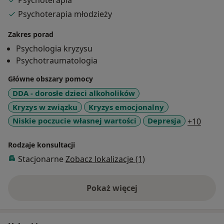
Psychoterapia
Miejskim w Elblągu, w Dziennym Oddziale Zaburzeń
Psychoterapia młodzieży
Nerwicowych. Prowadzę psychoterapię grupową i
indywidualną, z osobami dorosłymi, młodzieżą (od 15
Zakres porad
r.ż.) oraz z parami. Swoją pracę poddaje regularnej
Psychologia kryzysu
superwizji u certyfikowanych superwizorów oraz stale
Psychotraumatologia
podnoszę swoje kwalifikacje. Serdecznie zapraszam na
konsultacje psychologiczne , jak również podjęcie
Główne obszary pomocy
psychoterapii. "Życie nie toczy się tak, jak powinno, ale
DDA - dorosłe dzieci alkoholików
jest takie jakie jest. Sposób w jaki sobie z tym radzisz,
Kryzys w związku
Kryzys emocjonalny
stanowi całą różnice." Virgina Satir
a11y_
Niskie poczucie własnej wartości
Depresja
+10
Rodzaje konsultacji
Stacjonarne
Zobacz lokalizacje (1)
Pokaż więcej
o doświadczeniu