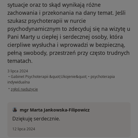
sytuacje oraz to skąd wynikają różne
zachowania i przekonania na dany temat. Jeśli
szukasz psychoterapii w nurcie
psychodynamicznym to zdecyduj się na wizytę u
Pani Marty u ciepłej i serdecznej osoby, która
cierpliwe wysłucha i wprowadzi w bezpieczną,
pełną swobody, przestrzeń przy często trudnych
tematach.
3 lipca 2024
•
Gabinet Psychoterapii &quot;Ukojenie&quot;
•
psychoterapia
indywidualna
w opinii użytkownika A.
•
zgłoś nadużycie
mgr Marta Jankowska-Filipowicz
Dziękuję serdecznie.
12 lipca 2024