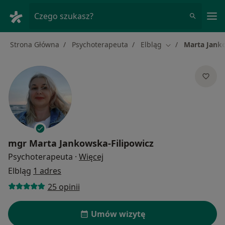
Me
Czego szukasz?
Strona Główna
Psychoterapeuta
Elbląg
Marta Janko
Zmień miasto
mgr
Marta Jankowska-Filipowicz
O specjalizacjach
Psychoterapeuta
·
Więcej
Elbląg
1 adres
25 opinii
Umów wizytę