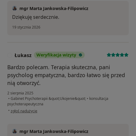
mgr Marta Jankowska-Filipowicz
Dziękuję serdecznie.
19 stycznia 2026
Łukasz
Weryfikacja wizyty
Ł
Bardzo polecam. Terapia skuteczna, pani
psycholog empatyczna, bardzo łatwo się przed
nią otworzyć.
2 sierpnia 2025
•
Gabinet Psychoterapii &quot;Ukojenie&quot;
•
konsultacja
psychoterapeutyczna
w opinii użytkownika Łukasz
•
zgłoś nadużycie
mgr Marta Jankowska-Filipowicz