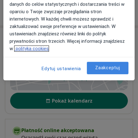
danych do celów statystycznych i dostarczania treści w
oparciu o Twoje zwyczaje przeglądania stron
W jaki sposób ustalane są ceny?
internetowych. W każdej chwili możesz sprawdzić i
zaktualizować swoje preferencje w ustawieniach. W
ustawieniach znajdziesz również linki do polityk
Adres
prywatności stron trzecich. Więcej informacji znajdziesz
w
polityka cookies
SOMA Klinika Zdrowia Psychicznego
plac św. Brunona 2,
83-300
Kartuzy
Zaakceptuj
Edytuj ustawienia
Powiększ mapę
otwiera się w nowej karcie
Dostępność
Pokaż kalendarz
Płatność online akceptowana
Oszczędź swój czas przed wizytą.