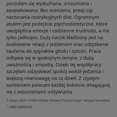
poczułam się wysłuchana, zrozumiana i
zaopiekowana. Bez oceniania, presji czy
narzucania restrykcyjnych diet. Ogromnym
atutem jest podejście psychodietetyczne, które
uwzględnia emocje i codzienne trudności, a nie
tylko jadłospis. Duży nacisk kładziony jest na
budowanie relacji z jedzeniem oraz odzyskanie
zaufania do sygnałów głodu i sytości. Praca
odbywa się w spokojnym tempie, z dużą
uważnością i empatią. Dzięki tej współpracy
zaczęłam odzyskiwać spokój wokół jedzenia i
większą równowagę na co dzień. Z czystym
sumieniem polecam każdej kobiecie zmagającej
się z zaburzeniami odżywiania.
5 lutego 2026
•
SOMA Klinika Zdrowia Psychicznego
•
terapia karmienia
w opinii użytkownika Ania
•
zgłoś nadużycie