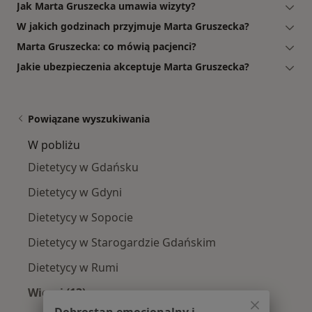
Jak Marta Gruszecka umawia wizyty?
W jakich godzinach przyjmuje Marta Gruszecka?
Marta Gruszecka: co mówią pacjenci?
Jakie ubezpieczenia akceptuje Marta Gruszecka?
Powiązane wyszukiwania
W pobliżu
Dietetycy w Gdańsku
Dietetycy w Gdyni
Dietetycy w Sopocie
Dietetycy w Starogardzie Gdańskim
Dietetycy w Rumi
Więcej (13)
Więcej w kategorii: W pobliżu
Dobrostan emocjonalny i