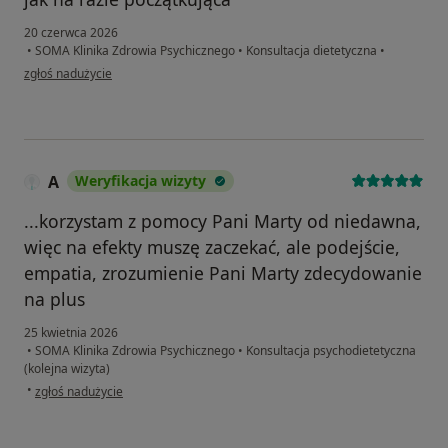
20 czerwca 2026
•
SOMA Klinika Zdrowia Psychicznego
•
Konsultacja dietetyczna
•
w opinii użytkownika GF
zgłoś nadużycie
A
Weryfikacja wizyty
...korzystam z pomocy Pani Marty od niedawna,
więc na efekty muszę zaczekać, ale podejście,
empatia, zrozumienie Pani Marty zdecydowanie
na plus
25 kwietnia 2026
•
SOMA Klinika Zdrowia Psychicznego
•
Konsultacja psychodietetyczna
(kolejna wizyta)
w opinii użytkownika A
•
zgłoś nadużycie