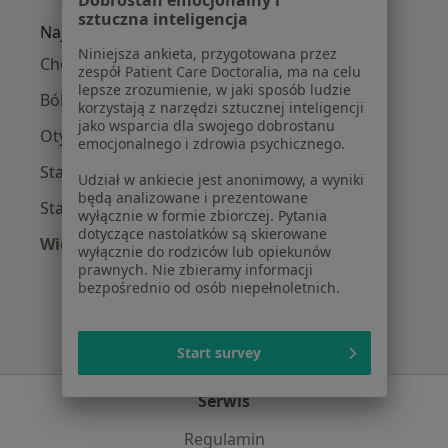
sztuczna inteligencja
Najczęście leczone choroby
Niniejsza ankieta, przygotowana przez
Choroby dietozależne w
zespół Patient Care Doctoralia, ma na celu
lepsze zrozumienie, w jaki sposób ludzie
Bóle głowy w
korzystają z narzędzi sztucznej inteligencji
jako wsparcia dla swojego dobrostanu
Otyłość w
emocjonalnego i zdrowia psychicznego.
Stany pooperacyjne w
Udział w ankiecie jest anonimowy, a wyniki
będą analizowane i prezentowane
Stany pourazowe w
wyłącznie w formie zbiorczej. Pytania
dotyczące nastolatków są skierowane
Więcej (15)
wyłącznie do rodziców lub opiekunów
Więcej w kategorii: Najczęście leczone chorob
prawnych. Nie zbieramy informacji
bezpośrednio od osób niepełnoletnich.
Start survey
Serwis
Regulamin