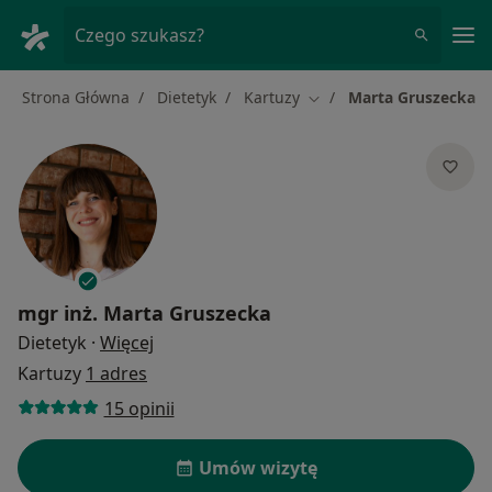
Me
Czego szukasz?
Strona Główna
Dietetyk
Kartuzy
Marta Gruszecka
Zmień miasto
mgr inż.
Marta Gruszecka
O specjalizacjach
Dietetyk
·
Więcej
Kartuzy
1 adres
15 opinii
Umów wizytę