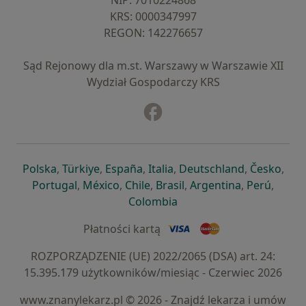
NIP: ⁠7010224868
KRS: ⁠0000347997
REGON: ⁠142276657
Sąd Rejonowy dla m.st. Warszawy w Warszawie XII
Wydział Gospodarczy KRS
Facebook
otwiera się w nowej karcie
otwiera się w nowej karcie
otwiera się w nowej karcie
otwiera się w nowej karcie
otwiera się w nowej karci
otwiera się
otwi
Polska
,
Türkiye
,
España
,
Italia
,
Deutschland
,
Česko
,
otwiera się w nowej karcie
otwiera się w nowej karcie
otwiera się w nowej karcie
otwiera się w nowej kar
otwiera się 
otwier
Portugal
,
México
,
Chile
,
Brasil
,
Argentina
,
Perú
,
otwiera się w nowej karc
Colombia
Płatności kartą
ROZPORZĄDZENIE (UE) 2022/2065 (DSA) art. 24:
15.395.179 użytkowników/miesiąc - Czerwiec 2026
www.znanylekarz.pl © 2026 - Znajdź lekarza i umów