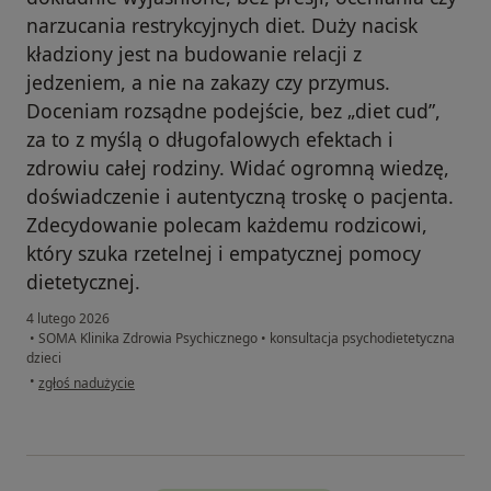
narzucania restrykcyjnych diet. Duży nacisk
kładziony jest na budowanie relacji z
jedzeniem, a nie na zakazy czy przymus.
Doceniam rozsądne podejście, bez „diet cud”,
za to z myślą o długofalowych efektach i
zdrowiu całej rodziny. Widać ogromną wiedzę,
doświadczenie i autentyczną troskę o pacjenta.
Zdecydowanie polecam każdemu rodzicowi,
który szuka rzetelnej i empatycznej pomocy
dietetycznej.
4 lutego 2026
•
SOMA Klinika Zdrowia Psychicznego
•
konsultacja psychodietetyczna
dzieci
w opinii użytkownika Maria
•
zgłoś nadużycie