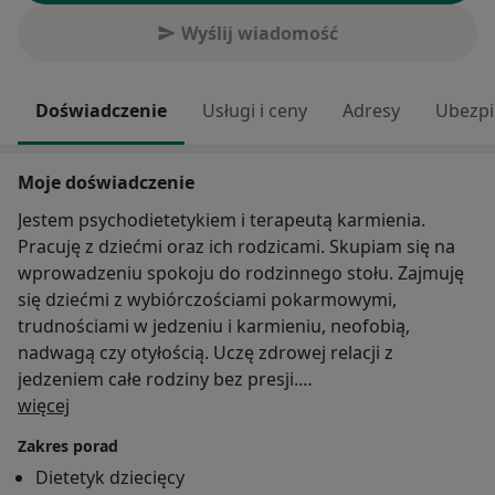
Wyślij wiadomość
Doświadczenie
Usługi i ceny
Adresy
Ubezpi
Moje doświadczenie
Jestem psychodietetykiem i terapeutą karmienia.
Pracuję z dziećmi oraz ich rodzicami. Skupiam się na
wprowadzeniu spokoju do rodzinnego stołu. Zajmuję
się dziećmi z wybiórczościami pokarmowymi,
trudnościami w jedzeniu i karmieniu, neofobią,
nadwagą czy otyłością. Uczę zdrowej relacji z
jedzeniem całe rodziny bez presji.
O mnie
Wierzę, że to właśnie rodzice są ekspertami od
więcej
zdrowia i rozwoju swoich dzieci, ja jestem
Zakres porad
drogowskazem.
Dietetyk dziecięcy