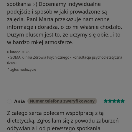
spotkania :-) Doceniamy indywidualne
podejście i sposób w jaki prowadzone są
zajęcia. Pani Marta przekazuje nam cenne
informacje i doradza, o co mi właśnie chodziło.
Dużym plusem jest to, że uczymy się obie...i to
w bardzo miłej atmosferze.
6 lutego 2026
•
SOMA Klinika Zdrowia Psychicznego
•
konsultacja psychodietetyczna
dzieci
w opinii użytkownika Monika
•
zgłoś nadużycie
Ania
Numer telefonu zweryfikowany
A
Z całego serca polecam współpracę z tą
dietetyczką. Zgłosiłam się z powodu zaburzeń
odżywiania i od pierwszego spotkania