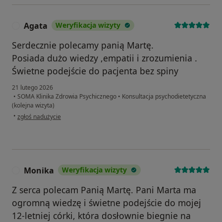
Agata
Weryfikacja wizyty
A
Serdecznie polecamy panią Martę.
Posiada dużo wiedzy ,empatii i zrozumienia .
Świetne podejście do pacjenta bez spiny
21 lutego 2026
•
SOMA Klinika Zdrowia Psychicznego
•
Konsultacja psychodietetyczna
(kolejna wizyta)
w opinii użytkownika Agata
•
zgłoś nadużycie
Monika
Weryfikacja wizyty
M
Z serca polecam Panią Martę. Pani Marta ma
ogromną wiedzę i świetne podejście do mojej
12-letniej córki, która dosłownie biegnie na