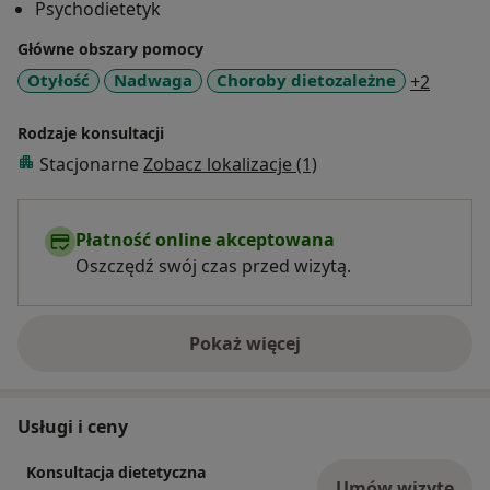
Psychodietetyk
Główne obszary pomocy
a11y_s
Otyłość
Nadwaga
Choroby dietozależne
+2
Rodzaje konsultacji
Stacjonarne
Zobacz lokalizacje (1)
Płatność online akceptowana
Oszczędź swój czas przed wizytą.
Pokaż więcej
o doświadczeniu
Usługi i ceny
Konsultacja dietetyczna
Umów wizytę