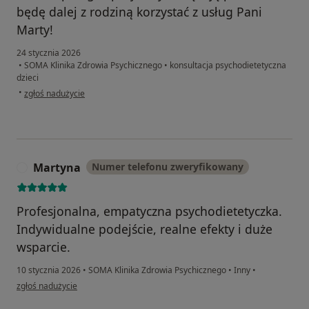
będę dalej z rodziną korzystać z usług Pani
Marty!
24 stycznia 2026
•
SOMA Klinika Zdrowia Psychicznego
•
konsultacja psychodietetyczna
dzieci
w opinii użytkownika Katarzyna
•
zgłoś nadużycie
Martyna
Numer telefonu zweryfikowany
M
Profesjonalna, empatyczna psychodietetyczka.
Indywidualne podejście, realne efekty i duże
wsparcie.
10 stycznia 2026
•
SOMA Klinika Zdrowia Psychicznego
•
Inny
•
w opinii użytkownika Martyna
zgłoś nadużycie