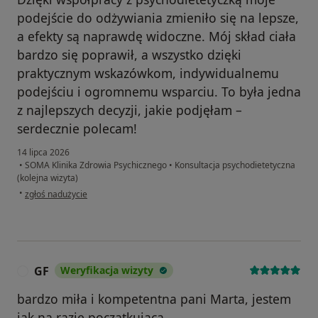
podejście do odżywiania zmieniło się na lepsze,
a efekty są naprawdę widoczne. Mój skład ciała
bardzo się poprawił, a wszystko dzięki
praktycznym wskazówkom, indywidualnemu
podejściu i ogromnemu wsparciu. To była jedna
z najlepszych decyzji, jakie podjęłam –
serdecznie polecam!
14 lipca 2026
•
SOMA Klinika Zdrowia Psychicznego
•
Konsultacja psychodietetyczna
(kolejna wizyta)
w opinii użytkownika Aleksandra
•
zgłoś nadużycie
GF
Weryfikacja wizyty
G
bardzo miła i kompetentna pani Marta, jestem
jak na razie początkująca