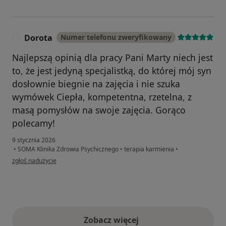
Dorota
Numer telefonu zweryfikowany
D
Najlepszą opinią dla pracy Pani Marty niech jest
to, że jest jedyną specjalistką, do której mój syn
dosłownie biegnie na zajęcia i nie szuka
wymówek Ciepła, kompetentna, rzetelna, z
masą pomysłów na swoje zajęcia. Gorąco
polecamy!
9 stycznia 2026
•
SOMA Klinika Zdrowia Psychicznego
•
terapia karmienia
•
w opinii użytkownika Dorota
zgłoś nadużycie
Zobacz więcej
opinie powyżej