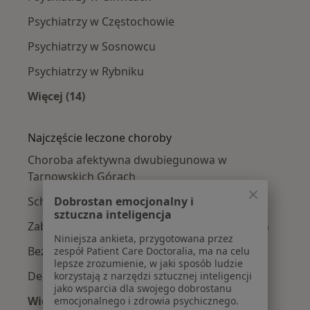
Psychiatrzy w Częstochowie
Psychiatrzy w Sosnowcu
Psychiatrzy w Rybniku
Więcej (14)
Więcej w kategorii: W pobliżu Tarnowskich Gó
Najczęście leczone choroby
Choroba afektywna dwubiegunowa w
Tarnowskich Górach
Schizofrenia w Tarnowskich Górach
Dobrostan emocjonalny i
sztuczna inteligencja
Zaburzenia psychiczne w Tarnowskich Górach
Niniejsza ankieta, przygotowana przez
Bezsenność w Tarnowskich Górach
zespół Patient Care Doctoralia, ma na celu
lepsze zrozumienie, w jaki sposób ludzie
Depresja w Tarnowskich Górach
korzystają z narzędzi sztucznej inteligencji
jako wsparcia dla swojego dobrostanu
Więcej (15)
emocjonalnego i zdrowia psychicznego.