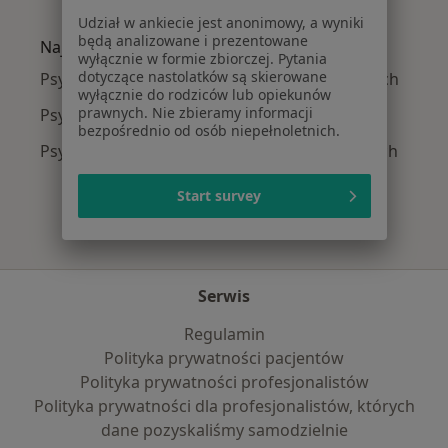
Więcej w kategorii: Najczęście leczone chorob
Udział w ankiecie jest anonimowy, a wyniki
będą analizowane i prezentowane
Najpopularniejsze ubezpieczenia
wyłącznie w formie zbiorczej. Pytania
dotyczące nastolatków są skierowane
Psychiatrzy z Medicover w Tarnowskich Górach
wyłącznie do rodziców lub opiekunów
prawnych. Nie zbieramy informacji
Psychiatrzy z Allianz w Tarnowskich Górach
bezpośrednio od osób niepełnoletnich.
Psychiatrzy z JP MEDICA w Tarnowskich Górach
Start survey
Serwis
Regulamin
Polityka prywatności pacjentów
Polityka prywatności profesjonalistów
Polityka prywatności dla profesjonalistów, których
dane pozyskaliśmy samodzielnie