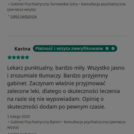
•
Gabinet Psychiatryczny Tarnowskie Góry
•
konsultacja psychiatryczna
(pierwsza wizyta)
w opinii użytkownika Katarzyna D
•
zgłoś nadużycie
Karina
Płatność i wizyta zweryfikowane
K
Lekarz punktualny, bardzo miły. Wszystko jasno
i zrozumiale tłumaczy. Bardzo przyjemny
gabinet. Zaczynam właśnie przyjmować
zalecone leki, dlatego o skuteczności leczenia
na razie się nie wypowiadam. Opinię o
skuteczności dodam po pewnym czasie.
5 lutego 2026
•
Gabinet Psychiatryczny Bytom
•
konsultacja psychiatryczna (pierwsza
wizyta)
w opinii użytkownika Karina
•