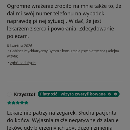
Ogromne wrażenie zrobiło na mnie także to, że
dał mi swój numer telefonu na wypadek
naprawdę pilnej sytuacji. Widać, że jest
lekarzem z serca i powołania. Zdecydowanie
polecam.
8 kwietnia 2026
•
Gabinet Psychiatryczny Bytom
•
konsultacja psychiatryczna (kolejna
wizyta)
w opinii użytkownika Rosie
•
zgłoś nadużycie
Krzysztof
Płatność i wizyta zweryfikowane
K
Lekarz nie patrzy na zegarek. Słucha pacjenta
do końca. Wyjaśnia także negatywne działanie
leków, gdy bierzemy ich zbyt dużo i zmienia