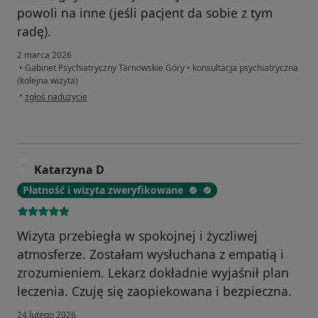
powoli na inne (jeśli pacjent da sobie z tym
radę).
2 marca 2026
•
Gabinet Psychiatryczny Tarnowskie Góry
•
konsultacja psychiatryczna
(kolejna wizyta)
w opinii użytkownika Krzysztof
•
zgłoś nadużycie
Katarzyna D
K
Płatność i wizyta zweryfikowane
Wizyta przebiegła w spokojnej i życzliwej
atmosferze. Zostałam wysłuchana z empatią i
zrozumieniem. Lekarz dokładnie wyjaśnił plan
leczenia. Czuję się zaopiekowana i bezpieczna.
24 lutego 2026