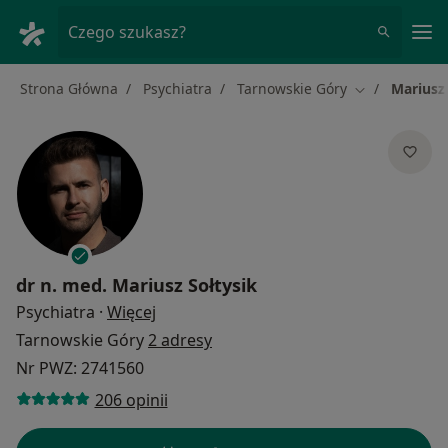
Me
Czego szukasz?
Strona Główna
Psychiatra
Tarnowskie Góry
Mariusz 
Zmień miasto
dr n. med.
Mariusz Sołtysik
O specjalizacjach
Psychiatra
·
Więcej
Tarnowskie Góry
2 adresy
Nr PWZ: 2741560
206 opinii