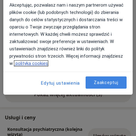
dr n. med. Mariusz Sołtysik
Akceptując, pozwalasz nam i naszym partnerom używać
Księdza Michała Lewka 8, GoPoint, 42-600
plików cookie (lub podobnych technologii) do zbierania
Tarnowskie Góry
danych do celów statystycznych i dostarczania treści w
oparciu o Twoje zwyczaje przeglądania stron
W związku z przeciążeniem licznymi
internetowych. W każdej chwili możesz sprawdzić i
wiadomościami i informacjami od pacjentów,
zaktualizować swoje preferencje w ustawieniach. W
otrzymywanymi poza wizytami, obecnie
ustawieniach znajdziesz również linki do polityk
wystawiam leki tylko na wizytach lekarskich. W
prywatności stron trzecich. Więcej informacji znajdziesz
nagłych sytuacjach leki może wystawić lekarz POZ
w
polityka cookies
lub lekarz psychiatria na Izbie Przyjęć, wystarczy
Dowiedz się więcej
okazać zażywane dotychczas leki, które widnieją
29/06/2026
w Internetowym Koncie Pacjenta, lub upoważnić
Zaakceptuj
Edytuj ustawienia
do wglądu w dotychczas stosowane leczenie
Pokaż więcej aktualności (3)
(również można zrobić to w IKP).
Wszystkie wolne terminy wizyt widnieją w
kalendarzu na stronie znany lekarz.
Usługi i ceny
Konsultacja psychiatryczna (kolejna
wizyta)
Umów wizytę