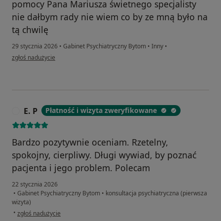
pomocy Pana Mariusza świetnego specjalisty
nie dałbym rady nie wiem co by ze mną było na
tą chwilę
29 stycznia 2026
•
Gabinet Psychiatryczny Bytom
•
Inny
•
w opinii użytkownika Dawid
zgłoś nadużycie
E. P
Płatność i wizyta zweryfikowane
E
Bardzo pozytywnie oceniam. Rzetelny,
spokojny, cierpliwy. Długi wywiad, by poznać
pacjenta i jego problem. Polecam
22 stycznia 2026
•
Gabinet Psychiatryczny Bytom
•
konsultacja psychiatryczna (pierwsza
wizyta)
w opinii użytkownika E. P
•
zgłoś nadużycie