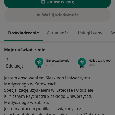
Umów wizytę
Wyślij wiadomość
Doświadczenie
Aktualności
Usługi i ceny
Ad
Moje doświadczenie
2
Edukacja
Jestem absolwentem Śląskiego Uniwersytetu
Medycznego w Katowicach.
Specjalizację uzyskałem w Katedrze i Oddziale
Klinicznym Psychiatrii Śląskiego Uniwersytetu
Medycznego w Zabrzu.
Jestem autorem publikacji związanych z
psychopatologią alpinizmu i himalaizmu. Doktorem