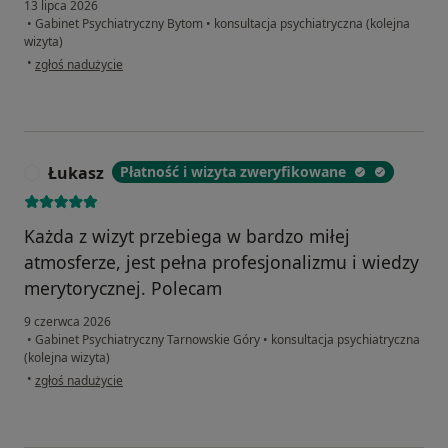
13 lipca 2026
•
Gabinet Psychiatryczny Bytom
•
konsultacja psychiatryczna (kolejna
wizyta)
w opinii użytkownika Artur
•
zgłoś nadużycie
Łukasz
Płatność i wizyta zweryfikowane
Ł
Każda z wizyt przebiega w bardzo miłej
atmosferze, jest pełna profesjonalizmu i wiedzy
merytorycznej. Polecam
9 czerwca 2026
•
Gabinet Psychiatryczny Tarnowskie Góry
•
konsultacja psychiatryczna
(kolejna wizyta)
w opinii użytkownika Łukasz
•
zgłoś nadużycie