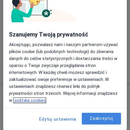
Protetyka stomatologiczna
Główne obszary pomocy
Złamanie zęba
Afta
Urazy zębów
Diastema
a11y_sr_more_diseases
Protezy
+12
Szanujemy Twoją prywatność
Akceptując, pozwalasz nam i naszym partnerom używać
Pacjenci których przyjmuję
plików cookie (lub podobnych technologii) do zbierania
Dorośli
danych do celów statystycznych i dostarczania treści w
oparciu o Twoje zwyczaje przeglądania stron
Pokaż więcej
internetowych. W każdej chwili możesz sprawdzić i
o doświadczeniu
zaktualizować swoje preferencje w ustawieniach. W
ustawieniach znajdziesz również linki do polityk
prywatności stron trzecich. Więcej informacji znajdziesz
Usługi i ceny
w
polityka cookies
Brak informacji o usługach i cenach
Ten lekarz nie dodał jeszcze informacji o usługach i
Zaakceptuj
Edytuj ustawienia
cenach.