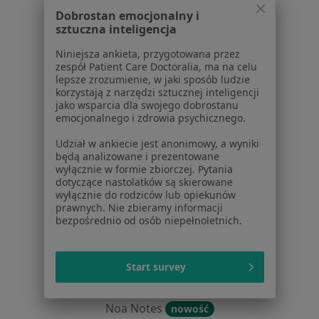
Centrum prasowe
Dobrostan emocjonalny i
sztuczna inteligencja
Kontakt
Niniejsza ankieta, przygotowana przez
Dla pacjentów
zespół Patient Care Doctoralia, ma na celu
lepsze zrozumienie, w jaki sposób ludzie
Lekarze
korzystają z narzędzi sztucznej inteligencji
Placówki medyczne
jako wsparcia dla swojego dobrostanu
Pytania i odpowiedzi
emocjonalnego i zdrowia psychicznego.
Usługi i zabiegi
Udział w ankiecie jest anonimowy, a wyniki
Choroby
będą analizowane i prezentowane
Pomoc
wyłącznie w formie zbiorczej. Pytania
dotyczące nastolatków są skierowane
Aplikacje mobilne
wyłącznie do rodziców lub opiekunów
Blog dla pacjentów
prawnych. Nie zbieramy informacji
bezpośrednio od osób niepełnoletnich.
Dla profesjonalistów
Cennik
Start survey
Dla lekarzy
Dla placówek medycznych
Noa Notes
nowość