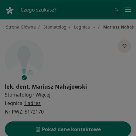
Me
Czego szukasz?
Strona Główna
Stomatolog
Legnica
Mariusz Nahaj
Zmień miasto
lek. dent.
Mariusz Nahajowski
O specjalizacjach
Stomatolog
·
Więcej
Legnica
1 adres
Nr PWZ: 5172170
Pokaż dane kontaktowe