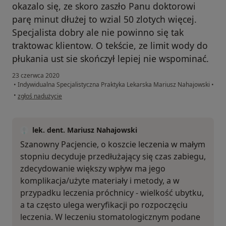
okazalo się, ze skoro zaszło Panu doktorowi
parę minut dłużej to wzial 50 zlotych więcej.
Specjalista dobry ale nie powinno się tak
traktowac klientow. O tekście, ze limit wody do
płukania ust sie skończył lepiej nie wspominać.
23 czerwca 2020
•
Indywidualna Specjalistyczna Praktyka Lekarska Mariusz Nahajowski
•
w opinii użytkownika Andrzej R.
•
zgłoś nadużycie
lek. dent. Mariusz Nahajowski
Szanowny Pacjencie, o koszcie leczenia w małym
stopniu decyduje przedłużający się czas zabiegu,
zdecydowanie większy wpływ ma jego
komplikacja/użyte materiały i metody, a w
przypadku leczenia próchnicy - wielkość ubytku,
a ta często ulega weryfikacji po rozpoczęciu
leczenia. W leczeniu stomatologicznym podane