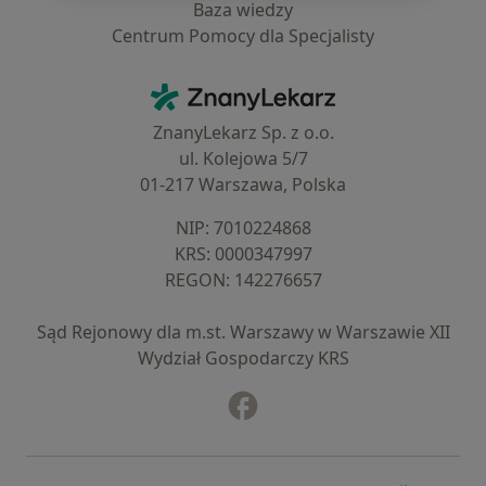
Baza wiedzy
Centrum Pomocy dla Specjalisty
Kontakt
ZnanyLekarz - Strona główna
ZnanyLekarz Sp. z o.o.
ul. Kolejowa 5/7
01-217 Warszawa, Polska
NIP: ⁠7010224868
KRS: ⁠0000347997
REGON: ⁠142276657
Sąd Rejonowy dla m.st. Warszawy w Warszawie XII
Wydział Gospodarczy KRS
Facebook
otwiera się w nowej karcie