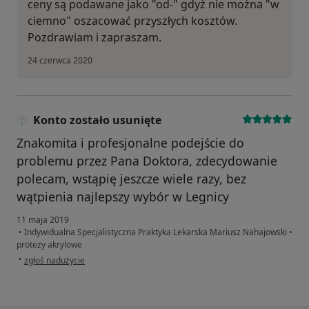
ceny są podawane jako "od-" gdyż nie można "w
ciemno" oszacować przyszłych kosztów.
Pozdrawiam i zapraszam.
24 czerwca 2020
Konto zostało usunięte
Znakomita i profesjonalne podejście do
problemu przez Pana Doktora, zdecydowanie
polecam, wstąpię jeszcze wiele razy, bez
wątpienia najlepszy wybór w Legnicy
11 maja 2019
•
Indywidualna Specjalistyczna Praktyka Lekarska Mariusz Nahajowski
•
protezy akrylowe
w opinii użytkownika Konto zostało usunięte
•
zgłoś nadużycie