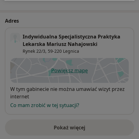
Adres
Indywidualna Specjalistyczna Praktyka
Lekarska Mariusz Nahajowski
Rynek 22/3,
59-220
Legnica
Powiększ mapę
otwiera się w nowej karcie
Dostępność
W tym gabinecie nie można umawiać wizyt przez
internet
Co mam zrobić w tej sytuacji?
Pokaż więcej
o adresie