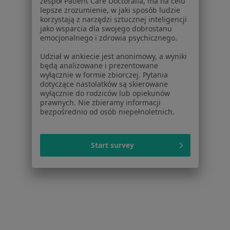
zespół Patient Care Doctoralia, ma na celu
lepsze zrozumienie, w jaki sposób ludzie
korzystają z narzędzi sztucznej inteligencji
jako wsparcia dla swojego dobrostanu
emocjonalnego i zdrowia psychicznego.
Serwis
Udział w ankiecie jest anonimowy, a wyniki
Regulamin
będą analizowane i prezentowane
Polityka prywatności pacjentów
wyłącznie w formie zbiorczej. Pytania
dotyczące nastolatków są skierowane
Polityka prywatności profesjonalistów
wyłącznie do rodziców lub opiekunów
Polityka prywatności dla profesjonalistów, których
prawnych. Nie zbieramy informacji
dane pozyskaliśmy samodzielnie
bezpośrednio od osób niepełnoletnich.
Polityka cookies
Jak działają wyniki wyszukiwania
Start survey
Dostępność
O nas
Praca
Rekrutujemy!
Partnerzy
Centrum prasowe
Kontakt
Dla pacjentów