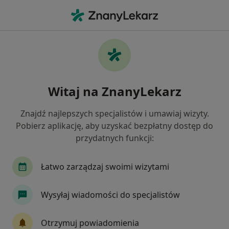
Me
Paradontoza • Legnica, dolnośląskie
Filtry
• 1
Mapa
Paradontoza specjaliści w Legnicy
Witaj na ZnanyLekarz
Jak działają wyniki wyszukiwania
Znajdź najlepszych specjalistów i umawiaj wizyty.
Pobierz aplikację, aby uzyskać bezpłatny dostęp do
Jakiego specjalisty szukasz?
przydatnych funkcji:
Stomatolog
Chirurg stomatologiczny
Chi
Łatwo zarządzaj swoimi wizytami
Wysyłaj wiadomości do specjalistów
Otrzymuj powiadomienia