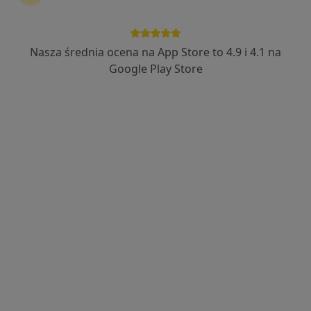
Nasza średnia ocena na App Store to 4.9 i 4.1 na
lek. dent. Anna Kurzydło
Google Play Store
·
Więcej
Stomatolog
98 opinii
Adres 1
Adres 2
Fabryczna 22, Legnica
•
Mapa
Pro Medical Clinic Advanced
Konsultacja stomatologiczna
150 zł
Specjalista nie oferuje umawiania online pod tym adresem.
Poproś o wizytę