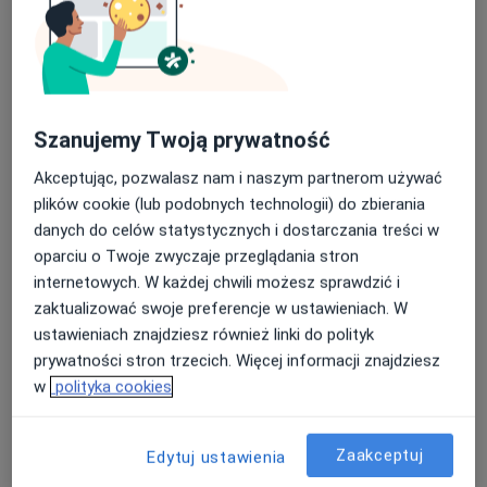
Szanujemy Twoją prywatność
lek. dent. Kinga Michalska
Akceptując, pozwalasz nam i naszym partnerom używać
·
Więcej
Stomatolog
plików cookie (lub podobnych technologii) do zbierania
109 opinii
danych do celów statystycznych i dostarczania treści w
oparciu o Twoje zwyczaje przeglądania stron
Świętego Piotra 9, Legnica
•
Mapa
internetowych. W każdej chwili możesz sprawdzić i
KM DENTAL EXPERTS
zaktualizować swoje preferencje w ustawieniach. W
Konsultacja protetyczna
od 200 zł
ustawieniach znajdziesz również linki do polityk
Specjalista nie oferuje umawiania online pod tym adresem.
prywatności stron trzecich. Więcej informacji znajdziesz
w
polityka cookies
Poproś o wizytę
Zaakceptuj
Edytuj ustawienia