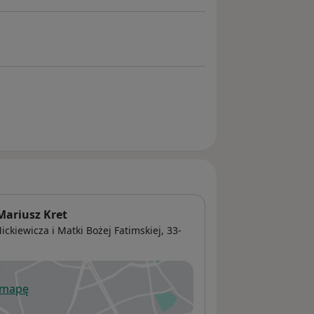
Mariusz Kret
ckiewicza i Matki Bożej Fatimskiej, 33-
 mapę
wiera się w nowej karcie