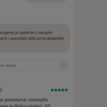
rujemy je zgodnie z naszymi
iach i sposobie obliczania gwiazdek
ięcej o opiniach
niach
y
ego powołania- niezwykle
wany w dobro pacjent. Od