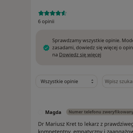
6 opinii
Sprawdzamy wszystkie opinie. Mode
zasadami, dowiedz się więcej o opin
Dowiedz się w
na
Dowiedz się więcej
Szukaj w opi
Magda
Numer telefonu zweryfikowan
M
Dr Mariusz Kret to lekarz z prawdziw
kompetentny, empatyczny i zaangażo