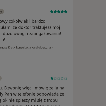
ny
owy cokolwiek i bardzo
łam, że doktor traktujesz moj
mi dużo uwagi i zaangażowania!
mu!
ariusz Kret
•
konsultacja kardiologiczna
•
tu. Dzwonię więc i mówię ze ja na
iły Pan w telefonie odpowiada że
 ok nie spieszy mi się z tropu