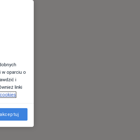
odobnych
i w oparciu o
awdzić i
wnież linki
 cookies
akceptuj