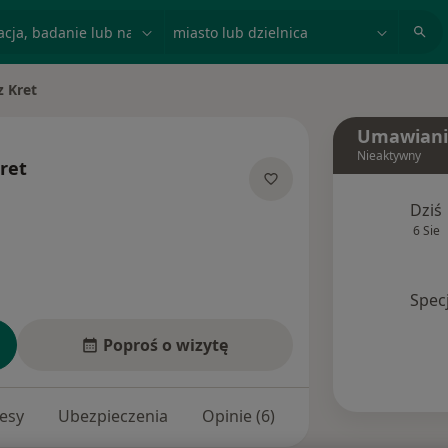
acja, badanie lub nazwisko
miasto lub dzielnica
z Kret
o
Umawiani
Nieaktywny
ret
jalizacjach
Dziś
6 Sie
Spec
Poproś o wizytę
esy
Ubezpieczenia
Opinie (6)