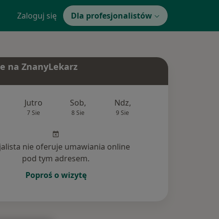
Zaloguj się
Dla profesjonalistów
e na ZnanyLekarz
Jutro
Sob,
Ndz,
Pon,
Wt,
7 Sie
8 Sie
9 Sie
10 Sie
11 Si
jalista nie oferuje umawiania online
pod tym adresem.
Poproś o wizytę