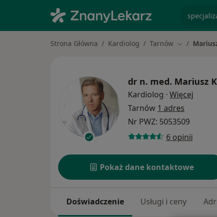
specjaliz
Strona Główna
Kardiolog
Tarnów
Marius
Zmień miast
dr n. med.
Mariusz K
O spec
Kardiolog
·
Więcej
Tarnów
1 adres
Nr PWZ: 5053509
6 opinii
Pokaż dane kontaktowe
Doświadczenie
Usługi i ceny
Adr