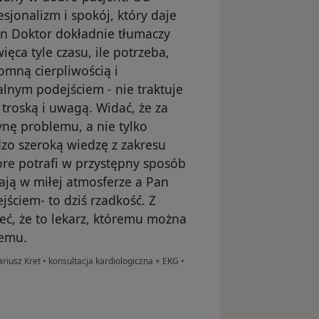
esjonalizm i spokój, który daje
n Doktor dokładnie tłumaczy
ięca tyle czasu, ile potrzeba,
omną cierpliwością i
lnym podejściem - nie traktuje
 troską i uwagą. Widać, że za
ynę problemu, a nie tylko
zo szeroką wiedzę z zakresu
óre potrafi w przystępny sposób
ają w miłej atmosferze a Pan
jściem- to dziś rzadkość. Z
, że to lekarz, któremu można
demu.
ariusz Kret
•
konsultacja kardiologiczna + EKG
•