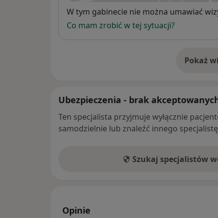
Dostępność
W tym gabinecie nie można umawiać wizy
Co mam zrobić w tej sytuacji?
Pokaż wi
o 
Ubezpieczenia - brak akceptowanyc
Ten specjalista przyjmuje wyłącznie pacje
samodzielnie lub znaleźć innego specjalist
Szukaj specjalistów 
Opinie