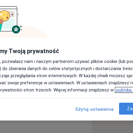
CZNA: EKG ECHO SERCA PRÓBA
OWY Wszystkie badania wykonywane
1 Rejestracja telefoniczna w dniach
IAGNOSTYKA I LECZENIE CHORÓB UKŁADU
my Twoją prywatność
EŃCOWEJ SERCA (KWALIFIKACJA DO
O (również u kobiet w ciąży) WAD
, pozwalasz nam i naszym partnerom używać plików cookie (lub p
 I PRZEWODZENIA (KWALIFIKACJA DO
) do zbierania danych do celów statystycznych i dostarczania treśc
A SERCA, ICD, CRT) NIEWYDOLNOŚCI
zaje przeglądania stron internetowych. W każdej chwili możesz spr
SERCOWEGO ORAZ OSIERDZIA OMDLEŃ
wać swoje preferencje w ustawieniach. W ustawieniach znajdziesz ró
ol i triglicerydy)
prywatności stron trzecich. Więcej informacji znajdziesz w
polityka
serca
Za
Edytuj ustawienia
a11y_sr_more_diseases
enie tętnicze
Arytmia
+5