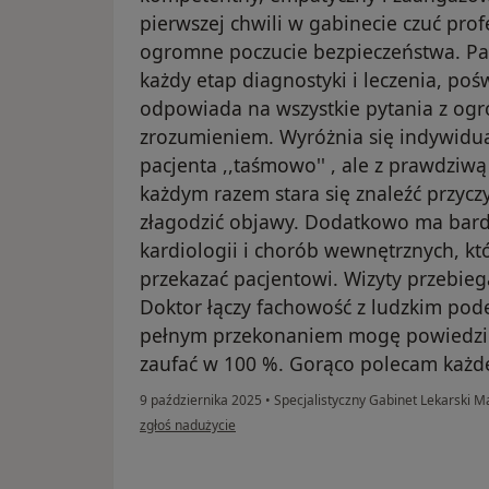
pierwszej chwili w gabinecie czuć prof
ogromne poczucie bezpieczeństwa. Pa
każdy etap diagnostyki i leczenia, pośw
odpowiada na wszystkie pytania z ogr
zrozumieniem. Wyróżnia się indywidua
pacjenta ,,taśmowo'' , ale z prawdziwą
każdym razem stara się znaleźć przycz
złagodzić objawy. Dodatkowo ma bard
kardiologii i chorób wewnętrznych, kt
przekazać pacjentowi. Wizyty przebieg
Doktor łączy fachowość z ludzkim pode
pełnym przekonaniem mogę powiedzieć
zaufać w 100 %. Gorąco polecam każ
9 października 2025
•
Specjalistyczny Gabinet Lekarski M
w opinii użytkownika Magda
zgłoś nadużycie