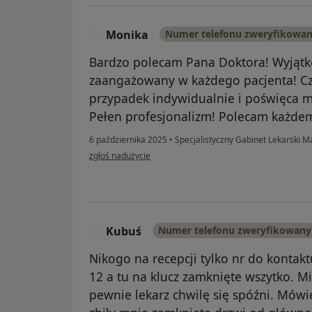
Monika
Numer telefonu zweryfikowa
M
Bardzo polecam Pana Doktora! Wyjątk
zaangażowany w każdego pacjenta! Czu
przypadek indywidualnie i poświęca 
Pełen profesjonalizm! Polecam każde
6 października 2025
•
Specjalistyczny Gabinet Lekarski M
w opinii użytkownika Monika
zgłoś nadużycie
Kubuś
Numer telefonu zweryfikowany
K
Nikogo na recepcji tylko nr do kontak
12 a tu na klucz zamknięte wszytko. M
pewnie lekarz chwilę się spóźni. Mówię