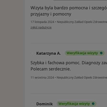
Wizyta byla bardzo pomocna i szczegó
przyjazny i pomocny
17 listopada 2024
•
Niepubliczny Zakład Opieki Zdrowotne
w opinii użytkownika Teresa
zgłoś nadużycie
Katarzyna A.
Weryfikacja wizyty
K
Szybka i fachowa pomoc. Diagnozy zaw
Polecam serdecznie.
11 września 2024
•
Niepubliczny Zakład Opieki Zdrowotne
Dominik
Weryfikacja wizyty
D