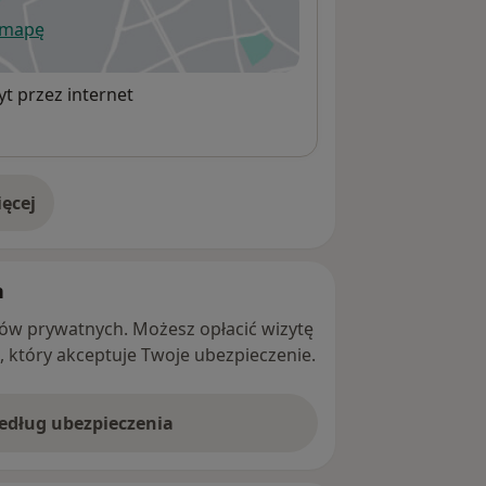
 mapę
wiera się w nowej karcie
t przez internet
ęcej
adresie
h
ntów prywatnych. Możesz opłacić wizytę
ę, który akceptuje Twoje ubezpieczenie.
według ubezpieczenia