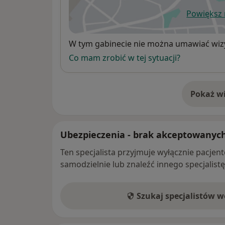
Powiększ
ot
Dostępność
W tym gabinecie nie można umawiać wizy
Co mam zrobić w tej sytuacji?
Pokaż wi
o 
Ubezpieczenia - brak akceptowanyc
Ten specjalista przyjmuje wyłącznie pacje
samodzielnie lub znaleźć innego specjalist
Szukaj specjalistów 