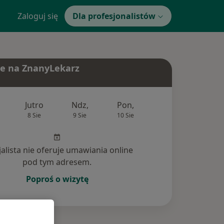
Zaloguj się
Dla profesjonalistów
e na ZnanyLekarz
Jutro
Ndz,
Pon,
Wt,
Śr,
8 Sie
9 Sie
10 Sie
11 Sie
12 Si
jalista nie oferuje umawiania online
pod tym adresem.
Poproś o wizytę