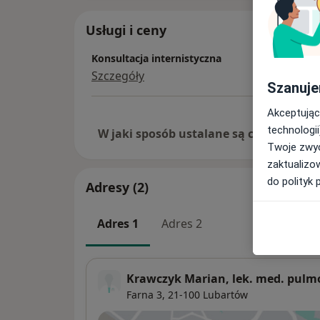
Usługi i ceny
Konsultacja internistyczna
Szczegóły
Szanuje
Akceptując
technologii
W jaki sposób ustalane są ceny?
Twoje zwyc
zaktualizo
do polityk 
Adresy (2)
Adres 1
Adres 2
Krawczyk Marian, lek. med. pulm
Farna 3,
21-100
Lubartów