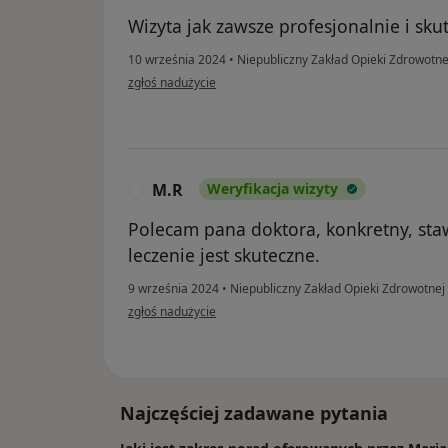
Wizyta jak zawsze profesjonalnie i sku
10 września 2024
•
Niepubliczny Zakład Opieki Zdrowotne
w opinii użytkownika Dominik
zgłoś nadużycie
M.R
Weryfikacja wizyty
M
Polecam pana doktora, konkretny, sta
leczenie jest skuteczne.
9 września 2024
•
Niepubliczny Zakład Opieki Zdrowotnej
w opinii użytkownika M.R
zgłoś nadużycie
Najczęściej zadawane pytania