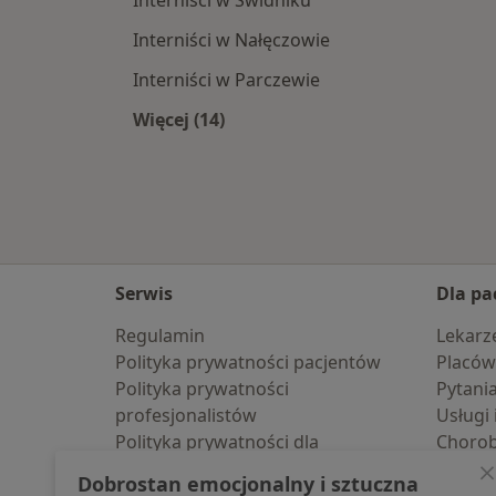
Interniści w Świdniku
Interniści w Nałęczowie
Interniści w Parczewie
Więcej (14)
Więcej w kategorii: W pobliżu Luba
Serwis
Dla pa
Regulamin
Lekarz
Polityka prywatności pacjentów
Placów
Polityka prywatności
Pytani
profesjonalistów
Usługi 
Polityka prywatności dla
Choro
profesjonalistów, których dane
Pomoc
Dobrostan emocjonalny i sztuczna
pozyskaliśmy samodzielnie
Aplika