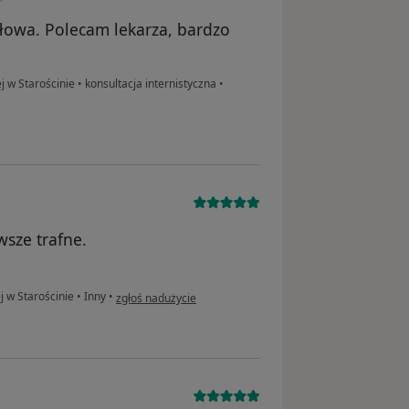
łowa. Polecam lekarza, bardzo
j w Starościnie
•
konsultacja internistyczna
•
sze trafne.
w opinii użytkownika Katarzyna A.
j w Starościnie
•
Inny
•
zgłoś nadużycie