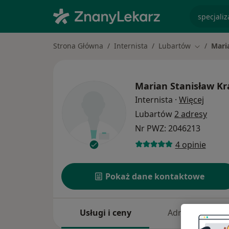
specjaliz
Strona Główna
Internista
Lubartów
Mari
Zmień mia
Marian Stanisław K
O spec
Internista
·
Więcej
Lubartów
2 adresy
Nr PWZ: 2046213
4 opinie
Pokaż dane kontaktowe
Usługi i ceny
Adresy