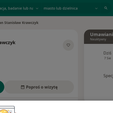
acja, badanie lub nazwisko
miasto lub dzielnica
an Stanisław Krawczyk
sto
Umawiani
Nieaktywny
rawczyk
jalizacjach
Dziś
7 Sie
Spec
Poproś o wizytę
Ubezpieczenia
Opinie (4)