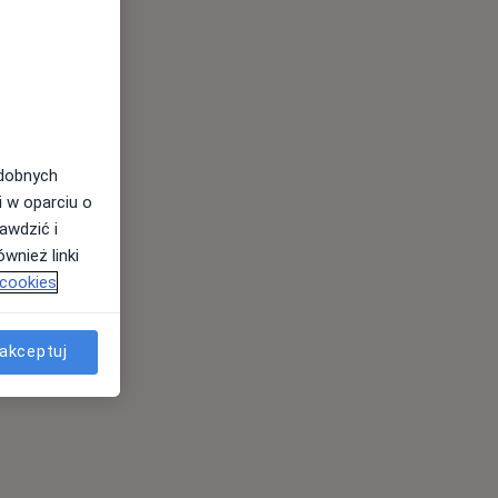
odobnych
i w oparciu o
awdzić i
wnież linki
 cookies
akceptuj