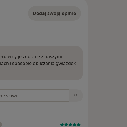
Dodaj swoją opinię
rujemy je zgodnie z naszymi
iach i sposobie obliczania gwiazdek
ięcej o opiniach
niach