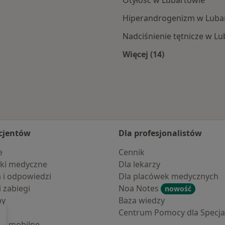
Otyłość w Lubartowie
Hiperandrogenizm w Luba
Nadciśnienie tętnicze w L
Więcej (14)
rtowa
Więcej w kategorii: 
cjentów
Dla profesjonalistów
e
Cennik
ki medyczne
Dla lekarzy
a i odpowiedzi
Dla placówek medycznych
i zabiegi
Noa Notes
nowość
by
Baza wiedzy
Centrum Pomocy dla Specjal
cje mobilne