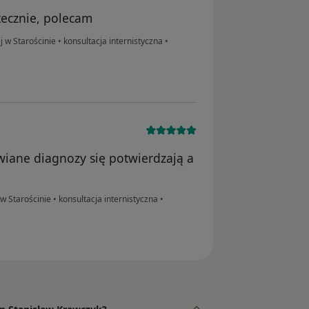
tecznie, polecam
j w Starościnie
•
konsultacja internistyczna
•
wiane diagnozy się potwierdzają a
 w Starościnie
•
konsultacja internistyczna
•