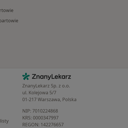
rtowie
ubartowie
Najczęście leczone choroby
Kontakt
ZnanyLekarz - Strona główna
ZnanyLekarz Sp. z o.o.
ul. Kolejowa 5/7
01-217 Warszawa, Polska
NIP: ⁠7010224868
KRS: ⁠0000347997
isty
REGON: ⁠142276657