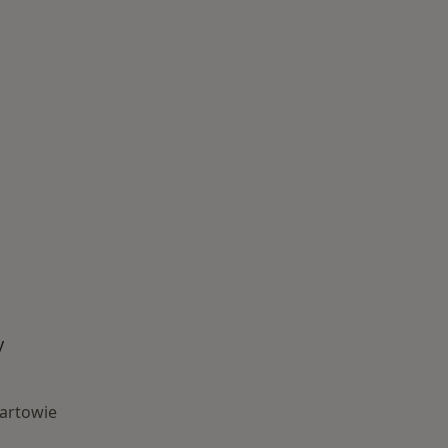
y
artowie