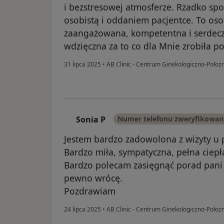
i bezstresowej atmosferze. Rzadko spot
osobistą i oddaniem pacjentce. To oso
zaangażowana, kompetentna i serdecz
wdzięczna za to co dla Mnie zrobiła 
31 lipca 2025
•
AB Clinic - Centrum Ginekologiczno-Położ
Sonia P
Numer telefonu zweryfikowan
S
Jestem bardzo zadowolona z wizyty u p
Bardzo miła, sympatyczna, pełna ciepł
Bardzo polecam zasięgnąć porad pani d
pewno wrócę.
Pozdrawiam
24 lipca 2025
•
AB Clinic - Centrum Ginekologiczno-Położ