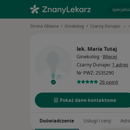
specjaliz
Strona Główna
Ginekolog
Czarny Dunajec
Zmi
lek.
Maria Tutaj
O spec
Ginekolog
·
Więcej
Czarny Dunajec
1 adres
Nr PWZ: 2535290
26 opinii
Pokaż dane kontaktowe
Doświadczenie
Usługi i ceny
Adr