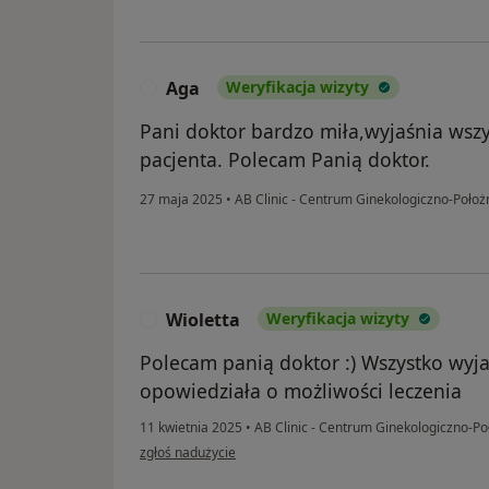
Aga
Weryfikacja wizyty
A
Pani doktor bardzo miła,wyjaśnia wszys
pacjenta. Polecam Panią doktor.
27 maja 2025
•
AB Clinic - Centrum Ginekologiczno-Położ
Wioletta
Weryfikacja wizyty
W
Polecam panią doktor :) Wszystko wyj
opowiedziała o możliwości leczenia
11 kwietnia 2025
•
AB Clinic - Centrum Ginekologiczno-Po
w opinii użytkownika Wioletta
zgłoś nadużycie