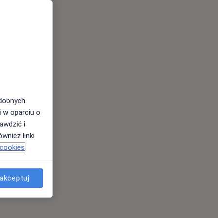
odobnych
i w oparciu o
awdzić i
wnież linki
 cookies
akceptuj