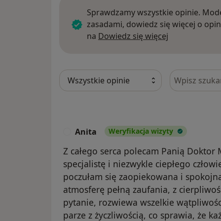
Sprawdzamy wszystkie opinie. Mode
zasadami, dowiedz się więcej o opin
Dowiedz się w
na
Dowiedz się więcej
Szukaj w opi
Anita
Weryfikacja wizyty
A
Z całego serca polecam Panią Doktor 
specjalistę i niezwykle ciepłego człowi
poczułam się zaopiekowana i spokojna.
atmosferę pełną zaufania, z cierpliwo
pytanie, rozwiewa wszelkie wątpliwości
parze z życzliwością, co sprawia, że k