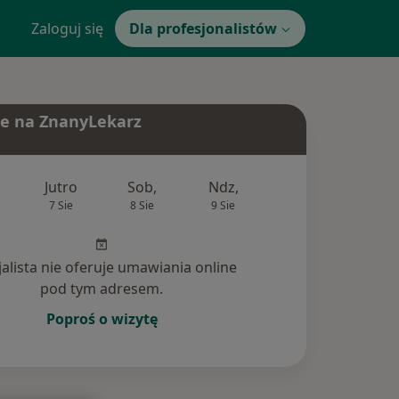
Zaloguj się
Dla profesjonalistów
e na ZnanyLekarz
Jutro
Sob,
Ndz,
Pon,
Wt,
7 Sie
8 Sie
9 Sie
10 Sie
11 Si
jalista nie oferuje umawiania online
pod tym adresem.
Poproś o wizytę