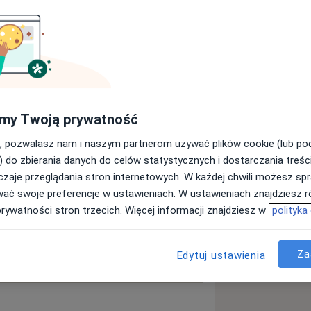
a11y_sr_more_diseases
esiączkowania
+3
my Twoją prywatność
, pozwalasz nam i naszym partnerom używać plików cookie (lub p
ęcej
) do zbierania danych do celów statystycznych i dostarczania treśc
doświadczeniu
zaje przeglądania stron internetowych. W każdej chwili możesz spr
wać swoje preferencje w ustawieniach. W ustawieniach znajdziesz ró
prywatności stron trzecich. Więcej informacji znajdziesz w
polityka
Za
Edytuj ustawienia