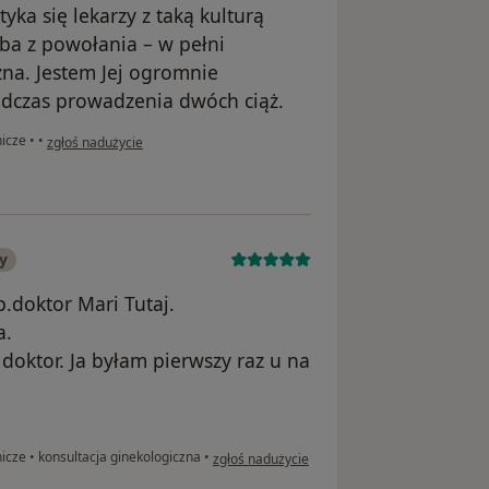
yka się lekarzy z taką kulturą
ba z powołania – w pełni
na. Jestem Jej ogromnie
podczas prowadzenia dwóch ciąż.
w opinii użytkownika Anita
nicze
•
•
zgłoś nadużycie
y
.doktor Mari Tutaj.
a.
oktor. Ja byłam pierwszy raz u na
w opinii użytkownika Sonia P
nicze
•
konsultacja ginekologiczna
•
zgłoś nadużycie