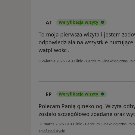
AT
Weryfikacja wizyty
A
To moja pierwsza wizyta i jestem zad
odpowiedziała na wszystkie nurtujące 
wątpliwości.
8 kwietnia 2025
•
AB Clinic - Centrum Ginekologiczno-Poł
EP
Weryfikacja wizyty
E
Polecam Panią ginekolog. Wizyta odby
zostało szczegółowo zbadane oraz wy
31 marca 2025
•
AB Clinic - Centrum Ginekologiczno-Poł
w opinii użytkownika EP
zgłoś nadużycie