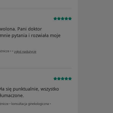
owolona. Pani doktor
mnie pytania i rozwiała moje
w opinii użytkownika AT
ożnicze
•
•
zgłoś nadużycie
ła się punktualnie, wszystko
tłumaczone.
ożnicze
•
konsultacja ginekologiczna
•