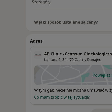
Szczegóły
W jaki sposób ustalane są ceny?
Adres
AB Clinic - Centrum Ginekologicz
Kantora 6,
34-470
Czarny Dunajec
Powiększ
ot
Dostępność
W tym gabinecie nie można umawiać wizy
Co mam zrobić w tej sytuacji?