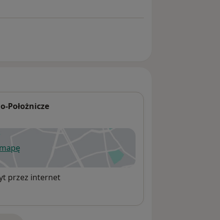
no-Położnicze
 mapę
wiera się w nowej karcie
t przez internet