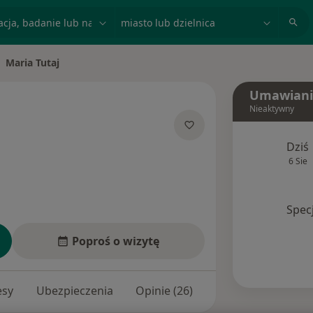
acja, badanie lub nazwisko
miasto lub dzielnica
Maria Tutaj
eń miasto
Umawiani
Nieaktywny
jalizacjach
Dziś
6 Sie
Spec
Poproś o wizytę
esy
Ubezpieczenia
Opinie (26)