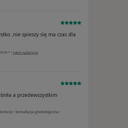
tko ,nie spieszy się ma czas dla
w opinii użytkownika Aga
nicze
•
•
zgłoś nadużycie
aśniła a przedewszystkim
łożnicze
•
konsultacja ginekologiczna
•