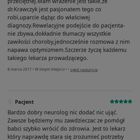
przeciętnej.Mam wrażenie jest takie,że
dr.Krawczyk jest pasjonatem tego co
robi,uparcie dążąc do właściwej
diagnozy.Rewelacyjne podejście do pacjenta-
nie zbywa,dokładnie tłumaczy wszystkie
zawiłości choroby,jednocześnie rozmowa z nim
napawa optymizmem.Szczerze życzę każdemu
takiego lekarza prowadzącego.
w opinii użytkownika Konto zostało usun
8 marca 2017
•
W innym miejscu
•
•
zgłoś nadużycie
Pacjent
Bardzo dobry neurolog nic dodać nic ująć.
Zawsze będziemy mu zawdzieczac ze pomógł
babci szybko wrócić do zdrowia. Jest to lekarz
który naprawdę stara się zrozumieć potrzeby