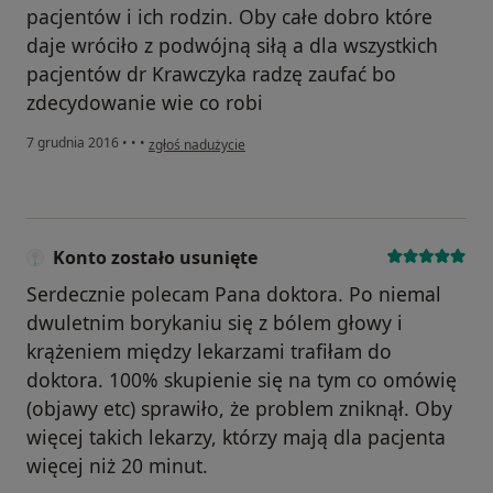
pacjentów i ich rodzin. Oby całe dobro które
daje wróciło z podwójną siłą a dla wszystkich
pacjentów dr Krawczyka radzę zaufać bo
zdecydowanie wie co robi
w opinii użytkownika Pacjent
7 grudnia 2016
•
•
•
zgłoś nadużycie
Konto zostało usunięte
Serdecznie polecam Pana doktora. Po niemal
dwuletnim borykaniu się z bólem głowy i
krążeniem między lekarzami trafiłam do
doktora. 100% skupienie się na tym co omówię
(objawy etc) sprawiło, że problem zniknął. Oby
więcej takich lekarzy, którzy mają dla pacjenta
więcej niż 20 minut.