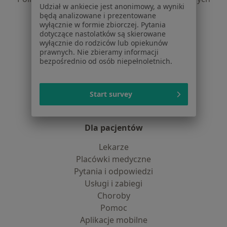
Udział w ankiecie jest anonimowy, a wyniki
dane pozyskaliśmy samodzielnie
będą analizowane i prezentowane
Polityka cookies
wyłącznie w formie zbiorczej. Pytania
dotyczące nastolatków są skierowane
Jak działają wyniki wyszukiwania
wyłącznie do rodziców lub opiekunów
Dostępność
prawnych. Nie zbieramy informacji
O nas
bezpośrednio od osób niepełnoletnich.
Praca
Rekrutujemy!
Partnerzy
Start survey
Centrum prasowe
Kontakt
Dla pacjentów
Lekarze
Placówki medyczne
Pytania i odpowiedzi
Usługi i zabiegi
Choroby
Pomoc
Aplikacje mobilne