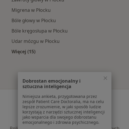
Migrena w Płocku
Bóle głowy w Płocku
Bóle kręgosłupa w Płocku
Udar mózgu w Płocku
Więcej (15)
Więcej w kategorii: Najczęście leczone chorob
Dobrostan emocjonalny i
sztuczna inteligencja
Niniejsza ankieta, przygotowana przez
Serwis
zespół Patient Care Doctoralia, ma na celu
lepsze zrozumienie, w jaki sposób ludzie
Regulamin
korzystają z narzędzi sztucznej inteligencji
Polityka prywatności pacjentów
jako wsparcia dla swojego dobrostanu
Polityka prywatności profesjonalistów
emocjonalnego i zdrowia psychicznego.
Polityka prywatności dla profesjonalistów, których