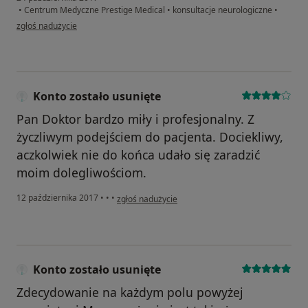
•
Centrum Medyczne Prestige Medical
•
konsultacje neurologiczne
•
w opinii użytkownika tweglinska
zgłoś nadużycie
Konto zostało usunięte
Pan Doktor bardzo miły i profesjonalny. Z
życzliwym podejściem do pacjenta. Dociekliwy,
aczkolwiek nie do końca udało się zaradzić
moim dolegliwościom.
w opinii użytkownika Konto zostało usunięte
12 października 2017
•
•
•
zgłoś nadużycie
Konto zostało usunięte
Zdecydowanie na każdym polu powyżej