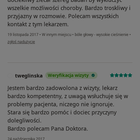
wszelkie możliwości choroby. Bardzo troskliwy i
przyjazny w rozmowie. Polecam wszystkich
kontakt z tym lekarzem.
19 listopada 2017
•
W innym miejscu
•
bóle głowy - wysokie cieśnienie
•
w opinii użytkownika Konto zostało usunięte
zgłoś nadużycie
tweglinska
Weryfikacja wizyty
T
Jestem bardzo zadowolona z wizyty, lekarz
bardzo kompetentny, z uwagą wsłuchuje się w
problemy pacjenta, niczego nie ignoruje.
Stara się bardzo pomóc i dociec przyczyny
dolegliwości.
Bardzo polecam Pana Doktora.
24 października 2017