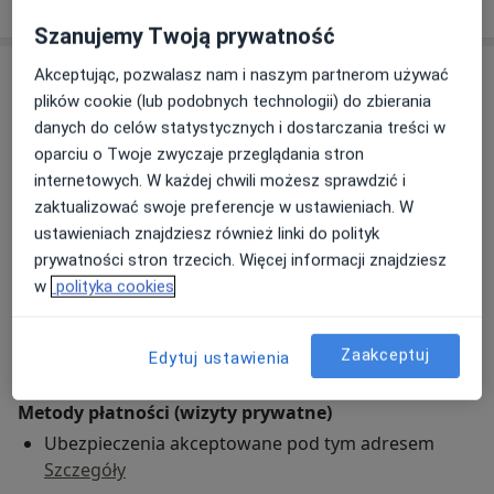
Szanujemy Twoją prywatność
Adres
Akceptując, pozwalasz nam i naszym partnerom używać
plików cookie (lub podobnych technologii) do zbierania
danych do celów statystycznych i dostarczania treści w
Centrum Medyczne Prestige Medical
oparciu o Twoje zwyczaje przeglądania stron
Medyczna 8 (ROKA),
09-400
Płock
internetowych. W każdej chwili możesz sprawdzić i
zaktualizować swoje preferencje w ustawieniach. W
Powiększ mapę
ustawieniach znajdziesz również linki do polityk
otwiera się w nowej karcie
prywatności stron trzecich. Więcej informacji znajdziesz
Dostępność
w
polityka cookies
W tym gabinecie nie można umawiać wizyt przez
internet
Co mam zrobić w tej sytuacji?
Zaakceptuj
Edytuj ustawienia
Metody płatności (wizyty prywatne)
Ubezpieczenia akceptowane pod tym adresem
Szczegóły