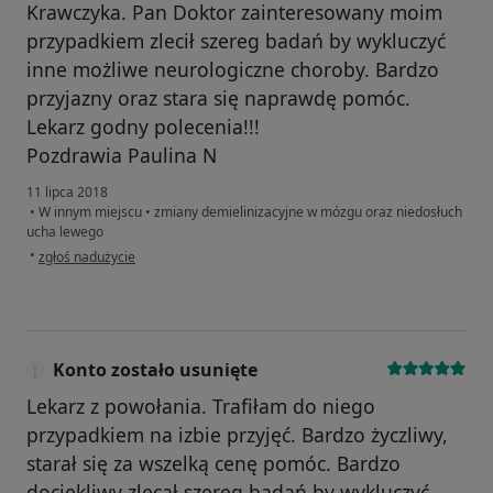
Krawczyka. Pan Doktor zainteresowany moim
przypadkiem zlecił szereg badań by wykluczyć
inne możliwe neurologiczne choroby. Bardzo
przyjazny oraz stara się naprawdę pomóc.
Lekarz godny polecenia!!!
Pozdrawia Paulina N
11 lipca 2018
•
W innym miejscu
•
zmiany demielinizacyjne w mózgu oraz niedosłuch
ucha lewego
w opinii użytkownika Paulina
•
zgłoś nadużycie
Konto zostało usunięte
Lekarz z powołania. Trafiłam do niego
przypadkiem na izbie przyjęć. Bardzo życzliwy,
starał się za wszelką cenę pomóc. Bardzo
dociekliwy zlecał szereg badań by wykluczyć