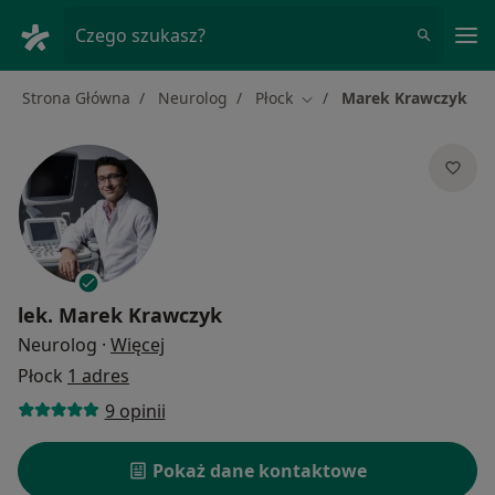
Me
Czego szukasz?
Strona Główna
Neurolog
Płock
Marek Krawczyk
Zmień miasto
lek.
Marek Krawczyk
O specjalizacjach
Neurolog
·
Więcej
Płock
1 adres
9 opinii
Pokaż dane kontaktowe