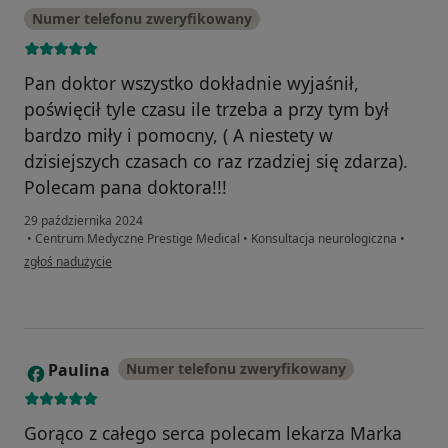
Numer telefonu zweryfikowany
Pan doktor wszystko dokładnie wyjaśnił,
poświęcił tyle czasu ile trzeba a przy tym był
bardzo miły i pomocny, ( A niestety w
dzisiejszych czasach co raz rzadziej się zdarza).
Polecam pana doktora!!!
29 października 2024
•
Centrum Medyczne Prestige Medical
•
Konsultacja neurologiczna
•
w opinii użytkownika Zadowolony pacjent
zgłoś nadużycie
Paulina
Numer telefonu zweryfikowany
P
Gorąco z całego serca polecam lekarza Marka