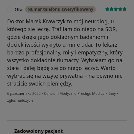
Ola
Numer telefonu zweryfikowany
O
Doktor Marek Krawczyk to mój neurolog, u
którego się leczę. Trafiłam do niego na SOR,
gdzie dzięki jego dokładnym badaniom i
dociekliwości wykryto u mnie udar. To lekarz
bardzo profesjonalny, miły i empatyczny, który
wszystko dokładnie tłumaczy. Wybrałam go na
stałe i dalej będę się do niego leczyć. Warto
wybrać się na wizytę prywatną – na pewno nie
stracicie swoich pieniędzy.
6 października 2025
•
Centrum Medyczne Prestige Medical
•
Inny
•
w opinii użytkownika Ola
zgłoś nadużycie
Zadowolony pacjent
Z