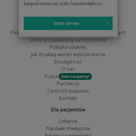
bezpośrednio od osób niepełnoletnich.
Regulamin
Polityka prywatności pacjentów
Start survey
Polityka prywatności profesjonalistów
Polityka prywatności dla profesjonalistów, których
dane pozyskaliśmy samodzielnie
Polityka cookies
Jak działają wyniki wyszukiwania
Dostępność
O nas
Praca
Rekrutujemy!
Partnerzy
Centrum prasowe
Kontakt
Dla pacjentów
Lekarze
Placówki medyczne
Pytania i odpowiedzi