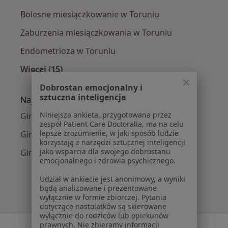
Bolesne miesiączkowanie w Toruniu
Zaburzenia miesiączkowania w Toruniu
Endometrioza w Toruniu
Więcej (15)
Więcej w kategorii: Najczęście leczone chorob
Dobrostan emocjonalny i
sztuczna inteligencja
Najpopularniejsze ubezpieczenia
Niniejsza ankieta, przygotowana przez
Ginekolodzy z POLMED w Toruniu
zespół Patient Care Doctoralia, ma na celu
lepsze zrozumienie, w jaki sposób ludzie
Ginekolodzy z Signal Iduna w Toruniu
korzystają z narzędzi sztucznej inteligencji
jako wsparcia dla swojego dobrostanu
Ginekolodzy z PZU Zdrowie w Toruniu
emocjonalnego i zdrowia psychicznego.
Udział w ankiecie jest anonimowy, a wyniki
będą analizowane i prezentowane
wyłącznie w formie zbiorczej. Pytania
dotyczące nastolatków są skierowane
wyłącznie do rodziców lub opiekunów
prawnych. Nie zbieramy informacji
Serwis