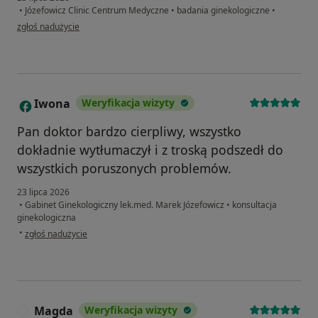
•
Józefowicz Clinic Centrum Medyczne
•
badania ginekologiczne
•
w opinii użytkownika Jolanta
zgłoś nadużycie
Iwona
Weryfikacja wizyty
I
Pan doktor bardzo cierpliwy, wszystko
dokładnie wytłumaczył i z troską podszedł do
wszystkich poruszonych problemów.
23 lipca 2026
•
Gabinet Ginekologiczny lek.med. Marek Józefowicz
•
konsultacja
ginekologiczna
w opinii użytkownika Iwona
•
zgłoś nadużycie
Magda
Weryfikacja wizyty
M