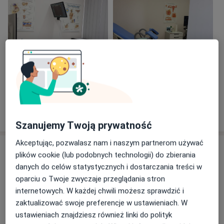
wysokospecjalistyczną diagnostykę.
Terminy wizyt maja znaczenie orientacyjne. Faktyczny
czas wizyty uzależniony jest od ilości pacjentek i
problemów z jakimi się zgłaszają .
Wykonywane są w pełnym zakresie badania i leczenia z
zakresu ginekologii i położnictwa zgodnie z
Zobacz galerię (9)
zaleceniami Polskiego Towarzystwa Ginekologicznego
i Fetal Medicine Foundation /London/.
Pokaż więcej
Badania USG wykonywane są stacjonarnym aparatem
o doświadczeniu
klinicznym, najnowszej generacji ALPINION X CUBE 90.
Szanujemy Twoją prywatność
Akceptując, pozwalasz nam i naszym partnerom używać
Aktualności
plików cookie (lub podobnych technologii) do zbierania
lek. Marek Józefowicz
danych do celów statystycznych i dostarczania treści w
700-Lecia 3, parking przed Centrum Medycznym,
oparciu o Twoje zwyczaje przeglądania stron
87-720 Ciechocinek
internetowych. W każdej chwili możesz sprawdzić i
zaktualizować swoje preferencje w ustawieniach. W
Zapraszam do Centrum Medycznego w
ustawieniach znajdziesz również linki do polityk
Ciechocinku.