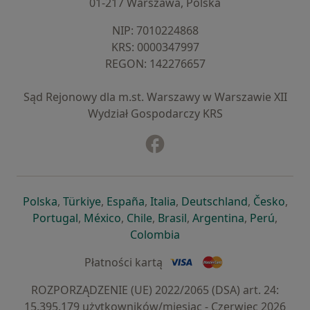
01-217 Warszawa, Polska
NIP: ⁠7010224868
KRS: ⁠0000347997
REGON: ⁠142276657
Sąd Rejonowy dla m.st. Warszawy w Warszawie XII
Wydział Gospodarczy KRS
Facebook
otwiera się w nowej karcie
otwiera się w nowej karcie
otwiera się w nowej karcie
otwiera się w nowej karcie
otwiera się w nowej karci
otwiera się
otwi
Polska
,
Türkiye
,
España
,
Italia
,
Deutschland
,
Česko
,
otwiera się w nowej karcie
otwiera się w nowej karcie
otwiera się w nowej karcie
otwiera się w nowej kar
otwiera się 
otwier
Portugal
,
México
,
Chile
,
Brasil
,
Argentina
,
Perú
,
otwiera się w nowej karc
Colombia
Płatności kartą
ROZPORZĄDZENIE (UE) 2022/2065 (DSA) art. 24:
15.395.179 użytkowników/miesiąc - Czerwiec 2026