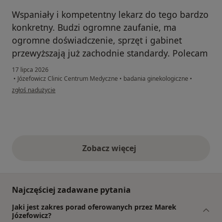
Wspaniały i kompetentny lekarz do tego bardzo
konkretny. Budzi ogromne zaufanie, ma
ogromne doświadczenie, sprzęt i gabinet
przewyższają już zachodnie standardy. Polecam
17 lipca 2026
•
Józefowicz Clinic Centrum Medyczne
•
badania ginekologiczne
•
w opinii użytkownika Magda
zgłoś nadużycie
Zobacz więcej
opinie powyżej
Najczęściej zadawane pytania
Jaki jest zakres porad oferowanych przez Marek
Józefowicz?