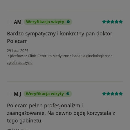
AM
Weryfikacja wizyty
A
Bardzo sympatyczny i konkretny pan doktor.
Polecam
29 lipca 2026
•
Józefowicz Clinic Centrum Medyczne
•
badania ginekologiczne
•
w opinii użytkownika AM
zgłoś nadużycie
M.J
Weryfikacja wizyty
M
Polecam pełen profesjonalizm i
zaangażowanie. Na pewno będę korzystała z
tego gabinetu.