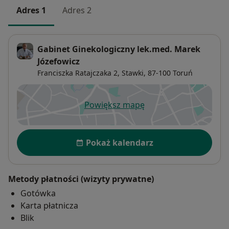
Adres 1
Adres 2
Gabinet Ginekologiczny lek.med. Marek
Józefowicz
Franciszka Ratajczaka 2,
Stawki
, 87-100
Toruń
Powiększ mapę
otwiera się w nowej karcie
Dostępność
Pokaż kalendarz
Metody płatności (wizyty prywatne)
Gotówka
Karta płatnicza
Blik