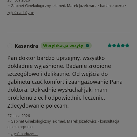
28 lipca 2026
•
Gabinet Ginekologiczny lek.med. Marek Józefowicz
•
badanie piersi
•
w opinii użytkownika M.J
zgłoś nadużycie
Kasandra
Weryfikacja wizyty
K
Pan doktor bardzo uprzejmy, wszystko
dokładnie wyjaśnione. Badanie zrobione
szczegółowo i delikatnie. Od wejścia do
gabinetu czuć komfort i zaangażowanie Pana
doktora. Dokładnie wysłuchał jaki mam
problemu zlecił odpowiednie leczenie.
Zdecydowanie polecam.
27 lipca 2026
•
Gabinet Ginekologiczny lek.med. Marek Józefowicz
•
konsultacja
ginekologiczna
w opinii użytkownika Kasandra
•
zgłoś nadużycie