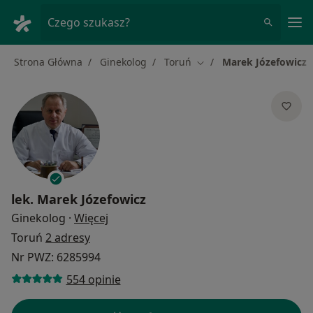
Me
Czego szukasz?
Strona Główna
Ginekolog
Toruń
Marek Józefowicz
Zmień miasto
lek.
Marek Józefowicz
O specjalizacjach
Ginekolog
·
Więcej
Toruń
2 adresy
Nr PWZ: 6285994
554 opinie