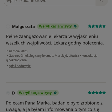
Malgorzata
Weryfikacja wizyty
M
Pełne zaangażowanie lekarza w wyjaśnieniu
wszelkich wątpliwości. Lekarz godny polecenia.
7 sierpnia 2026
•
Gabinet Ginekologiczny lek.med. Marek Józefowicz
•
konsultacja
ginekologiczna
w opinii użytkownika Malgorzata
•
zgłoś nadużycie
D
Weryfikacja wizyty
Polecam Pana Marka, badanie było zrobione z
uwagą, a ja byłam informowana o tym co się