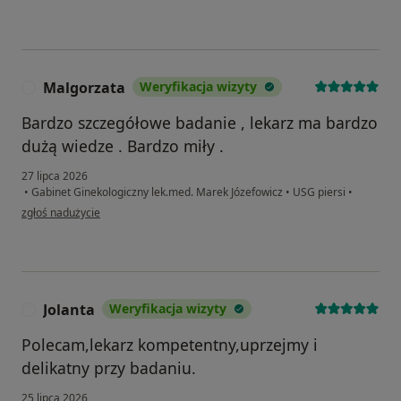
Malgorzata
Weryfikacja wizyty
M
Bardzo szczegółowe badanie , lekarz ma bardzo
dużą wiedze . Bardzo miły .
27 lipca 2026
•
Gabinet Ginekologiczny lek.med. Marek Józefowicz
•
USG piersi
•
w opinii użytkownika Malgorzata
zgłoś nadużycie
Jolanta
Weryfikacja wizyty
J
Polecam,lekarz kompetentny,uprzejmy i
delikatny przy badaniu.
25 lipca 2026