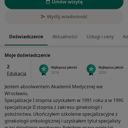
Umów wizytę
Wyślij wiadomość
Doświadczenie
Aktualności
Usługi i ceny
Ad
Moje doświadczenie
2
Edukacja
Jestem absolwentem Akademii Medycznej we
Wrocławiu.
Specjalizacje I stopnia uzyskałem w 1991 roku a w 1995
specjalizacje II stopnia z zakresu ginekologii i
położnictwa. Ukończyłem szkolenie specjalizacyjne z
ginekologii onkologicznej i uzyskałem tytuł specjalisty
w tej dziedzinie medycyny. Pełniłem przez wiele lat