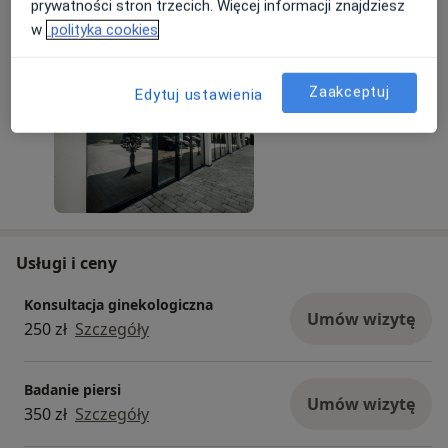
prywatności stron trzecich. Więcej informacji znajdziesz
w
polityka cookies
07/07/2025
Zaakceptuj
Edytuj ustawienia
Usługi i ceny
Konsultacja ginekologiczna
Umów wizytę
250 zł
Szczegóły
Badanie piersi
Umów wizytę
350 zł
Szczegóły