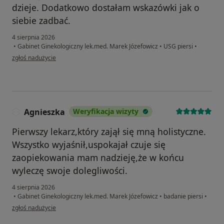
dzieje. Dodatkowo dostałam wskazówki jak o
siebie zadbać.
4 sierpnia 2026
•
Gabinet Ginekologiczny lek.med. Marek Józefowicz
•
USG piersi
•
w opinii użytkownika D
zgłoś nadużycie
Agnieszka
Weryfikacja wizyty
A
Pierwszy lekarz,który zajął się mną holistyczne.
Wszystko wyjaśnił,uspokajał czuje się
zaopiekowania mam nadzieję,że w końcu
wyleczę swoje dolegliwości.
4 sierpnia 2026
•
Gabinet Ginekologiczny lek.med. Marek Józefowicz
•
badanie piersi
•
w opinii użytkownika Agnieszka
zgłoś nadużycie