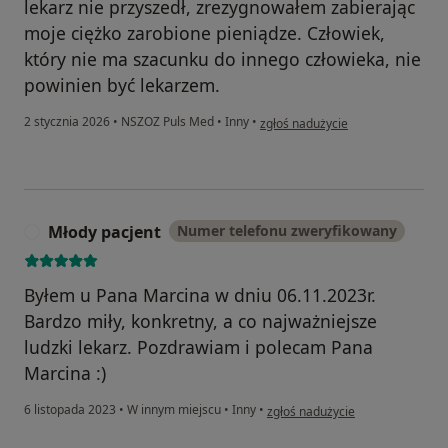
lekarz nie przyszedł, zrezygnowałem zabierając
moje ciężko zarobione pieniądze. Człowiek,
który nie ma szacunku do innego człowieka, nie
powinien być lekarzem.
w opinii użytkownika Zbigniew K.
2 stycznia 2026
•
NSZOZ Puls Med
•
Inny
•
zgłoś nadużycie
Młody pacjent
Numer telefonu zweryfikowany
M
Byłem u Pana Marcina w dniu 06.11.2023r.
Bardzo miły, konkretny, a co najważniejsze
ludzki lekarz. Pozdrawiam i polecam Pana
Marcina :)
w opinii użytkownika Młody pacj
6 listopada 2023
•
W innym miejscu
•
Inny
•
zgłoś nadużycie