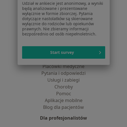
Udział w ankiecie jest anonimowy, a wyniki
Dostępność
będą analizowane i prezentowane
O nas
wyłącznie w formie zbiorczej. Pytania
Praca
Rekrutujemy!
dotyczące nastolatków są skierowane
wyłącznie do rodziców lub opiekunów
Partnerzy
prawnych. Nie zbieramy informacji
Centrum prasowe
bezpośrednio od osób niepełnoletnich.
Kontakt
Dla pacjentów
Start survey
Lekarze
Placówki medyczne
Pytania i odpowiedzi
Usługi i zabiegi
Choroby
Pomoc
Aplikacje mobilne
Blog dla pacjentów
Dla profesjonalistów