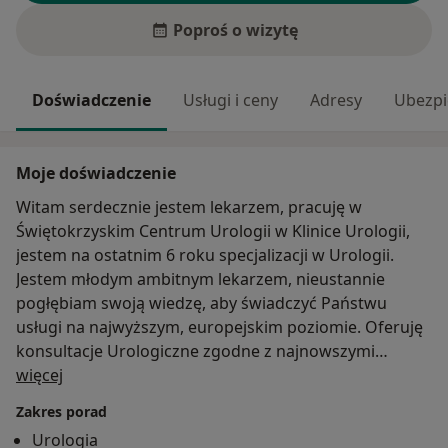
Poproś o wizytę
Doświadczenie
Usługi i ceny
Adresy
Ubezpi
Moje doświadczenie
Witam serdecznie jestem lekarzem, pracuję w
Świętokrzyskim Centrum Urologii w Klinice Urologii,
jestem na ostatnim 6 roku specjalizacji w Urologii.
Jestem młodym ambitnym lekarzem, nieustannie
pogłębiam swoją wiedzę, aby świadczyć Państwu
usługi na najwyższym, europejskim poziomie. Oferuję
konsultacje Urologiczne zgodne z najnowszymi
O mnie
wytycznymi i wiedzą, ambulatoryjnie drobne zabiegi
więcej
chirurgiczne ( stulejka, krótkie wędzidełko, wycinanie
Zakres porad
znamion, opracowanie ran, odleżyn). odtruwanie
Urologia
poalkoholowe. Pracuję również w pomocy doraźnej.