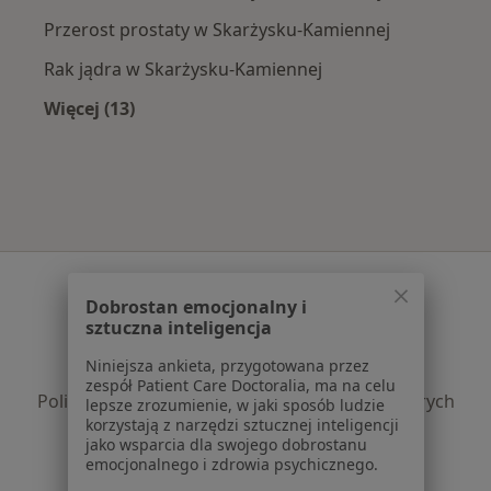
Przerost prostaty w Skarżysku-Kamiennej
Rak jądra w Skarżysku-Kamiennej
Więcej (13)
Więcej w kategorii: Najczęście leczone chorob
Serwis
Dobrostan emocjonalny i
Regulamin
sztuczna inteligencja
Polityka prywatności pacjentów
Niniejsza ankieta, przygotowana przez
Polityka prywatności profesjonalistów
zespół Patient Care Doctoralia, ma na celu
Polityka prywatności dla profesjonalistów, których
lepsze zrozumienie, w jaki sposób ludzie
korzystają z narzędzi sztucznej inteligencji
dane pozyskaliśmy samodzielnie
jako wsparcia dla swojego dobrostanu
Polityka cookies
emocjonalnego i zdrowia psychicznego.
Jak działają wyniki wyszukiwania