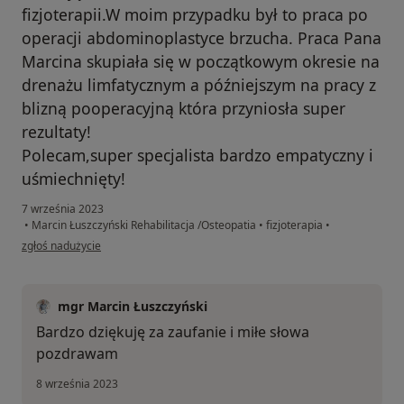
fizjoterapii.W moim przypadku był to praca po
operacji abdominoplastyce brzucha. Praca Pana
Marcina skupiała się w początkowym okresie na
drenażu limfatycznym a późniejszym na pracy z
blizną pooperacyjną która przyniosła super
rezultaty!
Polecam,super specjalista bardzo empatyczny i
uśmiechnięty!
7 września 2023
•
Marcin Łuszczyński Rehabilitacja /Osteopatia
•
fizjoterapia
•
w opinii użytkownika PC
zgłoś nadużycie
mgr Marcin Łuszczyński
Bardzo dziękuję za zaufanie i miłe słowa
pozdrawam
8 września 2023