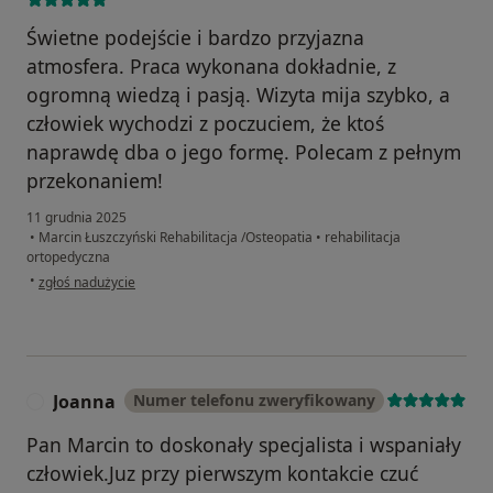
Świetne podejście i bardzo przyjazna
atmosfera. Praca wykonana dokładnie, z
ogromną wiedzą i pasją. Wizyta mija szybko, a
człowiek wychodzi z poczuciem, że ktoś
naprawdę dba o jego formę. Polecam z pełnym
przekonaniem!
11 grudnia 2025
•
Marcin Łuszczyński Rehabilitacja /Osteopatia
•
rehabilitacja
ortopedyczna
w opinii użytkownika Agaciara
•
zgłoś nadużycie
Joanna
Numer telefonu zweryfikowany
J
Pan Marcin to doskonały specjalista i wspaniały
człowiek.Juz przy pierwszym kontakcie czuć