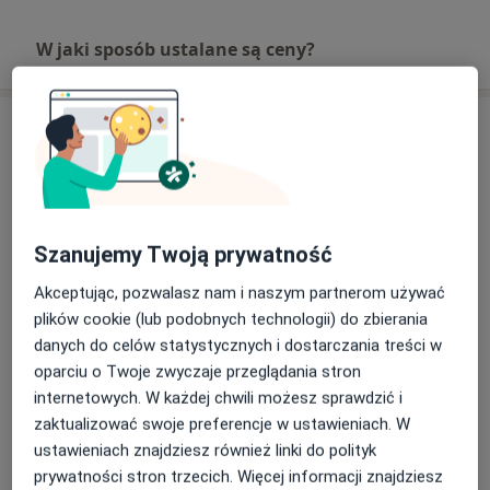
- 2009 -PNF w leczeniu bólów krzyża,
- 2009 -Kurs PNF podstawowy,
W jaki sposób ustalane są ceny?
- 2008 -Kinesiology Taping - kurs zaawansowany,
- 2008 -Kinesiology Taping - kurs podstawowy,
- 2007 -Terapia Manualna prof. Karela Lewita
Adres
Marcin Łuszczyński Rehabilitacja
/Osteopatia
Ul.Poselska 10,
Halinów
, 26-600
Radom
Szanujemy Twoją prywatność
Akceptując, pozwalasz nam i naszym partnerom używać
Powiększ mapę
otwiera się w nowej karcie
plików cookie (lub podobnych technologii) do zbierania
danych do celów statystycznych i dostarczania treści w
Dostępność
W tym gabinecie nie można umawiać wizyt przez
oparciu o Twoje zwyczaje przeglądania stron
internet
internetowych. W każdej chwili możesz sprawdzić i
Co mam zrobić w tej sytuacji?
zaktualizować swoje preferencje w ustawieniach. W
ustawieniach znajdziesz również linki do polityk
prywatności stron trzecich. Więcej informacji znajdziesz