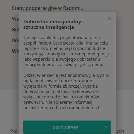
Stany pooperacyjne w Radomiu
Wady postawy w Radomiu
Dobrostan emocjonalny i
sztuczna inteligencja
Ból barku w Radomiu
Niniejsza ankieta, przygotowana przez
Ból biodra w Radomiu
zespół Patient Care Doctoralia, ma na celu
lepsze zrozumienie, w jaki sposób ludzie
Więcej (15)
korzystają z narzędzi sztucznej inteligencji
Więcej w kategorii: Najczęście leczone chorob
jako wsparcia dla swojego dobrostanu
emocjonalnego i zdrowia psychicznego.
Udział w ankiecie jest anonimowy, a wyniki
będą analizowane i prezentowane
wyłącznie w formie zbiorczej. Pytania
dotyczące nastolatków są skierowane
wyłącznie do rodziców lub opiekunów
Serwis
prawnych. Nie zbieramy informacji
bezpośrednio od osób niepełnoletnich.
Regulamin
Polityka prywatności pacjentów
Polityka prywatności profesjonalistów
Start survey
Polityka prywatności dla profesjonalistów, których