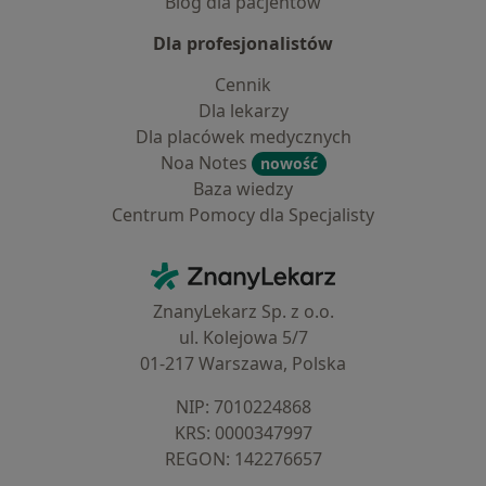
Blog dla pacjentów
Dla profesjonalistów
Cennik
Dla lekarzy
Dla placówek medycznych
Noa Notes
nowość
Baza wiedzy
Centrum Pomocy dla Specjalisty
Kontakt
ZnanyLekarz - Strona główna
ZnanyLekarz Sp. z o.o.
ul. Kolejowa 5/7
01-217 Warszawa, Polska
NIP: ⁠7010224868
KRS: ⁠0000347997
REGON: ⁠142276657