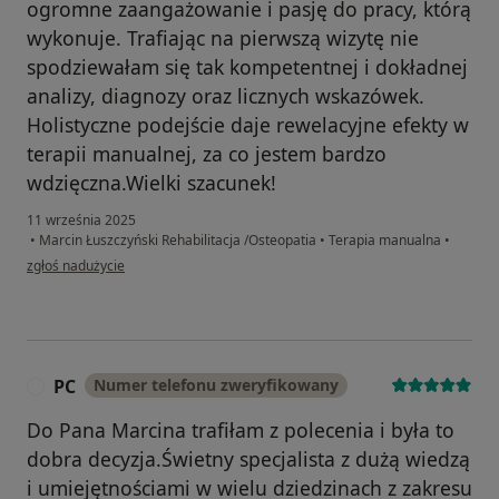
ogromne zaangażowanie i pasję do pracy, którą
wykonuje. Trafiając na pierwszą wizytę nie
spodziewałam się tak kompetentnej i dokładnej
analizy, diagnozy oraz licznych wskazówek.
Holistyczne podejście daje rewelacyjne efekty w
terapii manualnej, za co jestem bardzo
wdzięczna.Wielki szacunek!
11 września 2025
•
Marcin Łuszczyński Rehabilitacja /Osteopatia
•
Terapia manualna
•
w opinii użytkownika Joanna
zgłoś nadużycie
PC
Numer telefonu zweryfikowany
P
Do Pana Marcina trafiłam z polecenia i była to
dobra decyzja.Świetny specjalista z dużą wiedzą
i umiejętnościami w wielu dziedzinach z zakresu