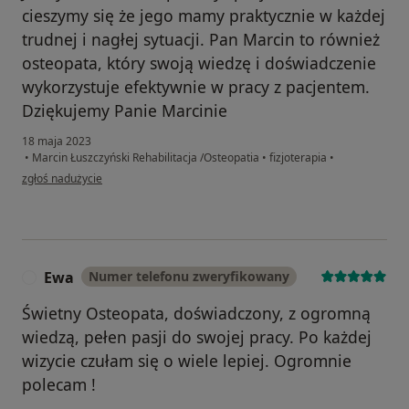
cieszymy się że jego mamy praktycznie w każdej
trudnej i nagłej sytuacji. Pan Marcin to również
osteopata, który swoją wiedzę i doświadczenie
wykorzystuje efektywnie w pracy z pacjentem.
Dziękujemy Panie Marcinie
18 maja 2023
•
Marcin Łuszczyński Rehabilitacja /Osteopatia
•
fizjoterapia
•
w opinii użytkownika Katarzyna
zgłoś nadużycie
Ewa
Numer telefonu zweryfikowany
E
Świetny Osteopata, doświadczony, z ogromną
wiedzą, pełen pasji do swojej pracy. Po każdej
wizycie czułam się o wiele lepiej. Ogromnie
polecam !