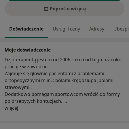
Poproś o wizytę
Doświadczenie
Usługi i ceny
Adresy
Ubezpi
Moje doświadczenie
Fizjoterapeutą jestem od 2006 roku i od tego też roku
pracuje w zawodzie.
Zajmuję się głównie pacjentami z problemami
ortopedycznymi m.in. : bólami kręgosłupa ,bólami
stawowymi .
Dodatkowo pomagam sportowcom wrócić do formy
po przebytych kontuzjach.
O mnie
Od 2018 roku rozpocząłem studia osteopatii, abym
więcej
mógł bardziej holistycznie spojrzeć na problemy moich
pacjentów.