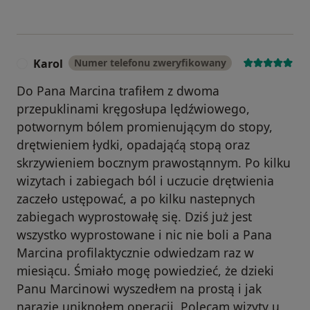
Karol
Numer telefonu zweryfikowany
K
Do Pana Marcina trafiłem z dwoma
przepuklinami kręgosłupa lędźwiowego,
potwornym bólem promienującym do stopy,
drętwieniem łydki, opadająćą stopą oraz
skrzywieniem bocznym prawostąnnym. Po kilku
wizytach i zabiegach ból i uczucie drętwienia
zaczeło ustępować, a po kilku nastepnych
zabiegach wyprostowałę się. Dziś już jest
wszystko wyprostowane i nic nie boli a Pana
Marcina profilaktycznie odwiedzam raz w
miesiącu. Śmiało mogę powiedzieć, że dzieki
Panu Marcinowi wyszedłem na prostą i jak
narazie uniknołem operacji. Polecam wizyty u