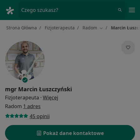
Me
Czego szukasz?
Strona Główna
Fizjoterapeuta
Radom
Marcin Łuszc
Zmień miasto
mgr
Marcin Łuszczyński
O specjalizacjach
Fizjoterapeuta
·
Więcej
Radom
1 adres
45 opinii
Pokaż dane kontaktowe