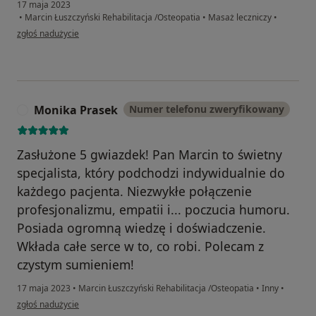
17 maja 2023
•
Marcin Łuszczyński Rehabilitacja /Osteopatia
•
Masaż leczniczy
•
w opinii użytkownika Ewa
zgłoś nadużycie
Monika Prasek
Numer telefonu zweryfikowany
M
Zasłużone 5 gwiazdek! Pan Marcin to świetny
specjalista, który podchodzi indywidualnie do
każdego pacjenta. Niezwykłe połączenie
profesjonalizmu, empatii i... poczucia humoru.
Posiada ogromną wiedzę i doświadczenie.
Wkłada całe serce w to, co robi. Polecam z
czystym sumieniem!
17 maja 2023
•
Marcin Łuszczyński Rehabilitacja /Osteopatia
•
Inny
•
w opinii użytkownika Monika Prasek
zgłoś nadużycie