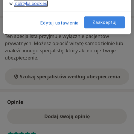
Pokaż więcej
w
polityka cookies
o adresie
Zaakceptuj
Edytuj ustawienia
Ubezpieczenia - brak akceptowanych
Ten specjalista przyjmuje wyłącznie pacjentów
prywatnych. Możesz opłacić wizytę samodzielnie lub
znaleźć innego specjalistę, który akceptuje Twoje
ubezpieczenie.
Szukaj specjalistów według ubezpieczenia
Opinie
Dodaj swoją opinię