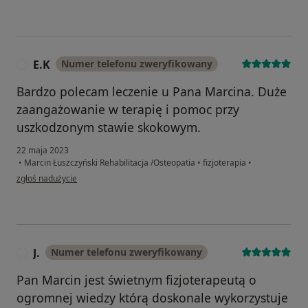
E.K
Numer telefonu zweryfikowany
E
Bardzo polecam leczenie u Pana Marcina. Duże
zaangażowanie w terapię i pomoc przy
uszkodzonym stawie skokowym.
22 maja 2023
•
Marcin Łuszczyński Rehabilitacja /Osteopatia
•
fizjoterapia
•
w opinii użytkownika E.K
zgłoś nadużycie
J.
Numer telefonu zweryfikowany
J
Pan Marcin jest świetnym fizjoterapeutą o
ogromnej wiedzy którą doskonale wykorzystuje