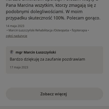
Pana Marcina wszytkim, ktorzy zmagają się z
podobnymi dolegliwościami. W moim
przypadku skuteczność 100%. Polecam gorąco.
14 maja 2023
•
Marcin Łuszczyński Rehabilitacja /Osteopatia
•
fizjoterapia
•
w opinii użytkownika Karol
zgłoś nadużycie
mgr Marcin Łuszczyński
Bardzo dziękuję za zaufanie pozdrawiam
17 maja 2023
Zobacz więcej
opinie powyżej