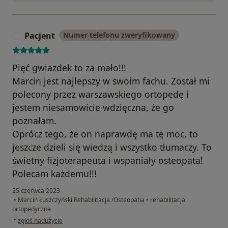
Pacjent
Numer telefonu zweryfikowany
P
Pięć gwiazdek to za mało!!!
Marcin jest najlepszy w swoim fachu. Został mi
polecony przez warszawskiego ortopedę i
jestem niesamowicie wdzięczna, że go
poznałam.
Oprócz tego, że on naprawdę ma tę moc, to
jeszcze dzieli się wiedzą i wszystko tłumaczy. To
świetny fizjoterapeuta i wspaniały osteopata!
Polecam każdemu!!!
25 czerwca 2023
•
Marcin Łuszczyński Rehabilitacja /Osteopatia
•
rehabilitacja
ortopedyczna
w opinii użytkownika Pacjent
•
zgłoś nadużycie