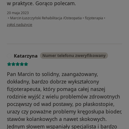
w praktyce. Gorąco polecam.
20 maja 2023
•
Marcin Łuszczyński Rehabilitacja /Osteopatia
•
fizjoterapia
•
w opinii użytkownika J.
zgłoś nadużycie
Katarzyna
Numer telefonu zweryfikowany
K
Pan Marcin to solidny, zaangażowany,
dokładny, bardzo dobrze wykształcony
fizjoterapeuta, który pomaga całej naszej
rodzinie wyjść z wielu problemów zdrowotnych
począwszy od wad postawy, po płaskostopie,
urazy czy poważne problemy kręgosłupa bioder,
stawów kolankowych a nawet skokowych.
Jednym słowem wspaniały specjalista i bardzo