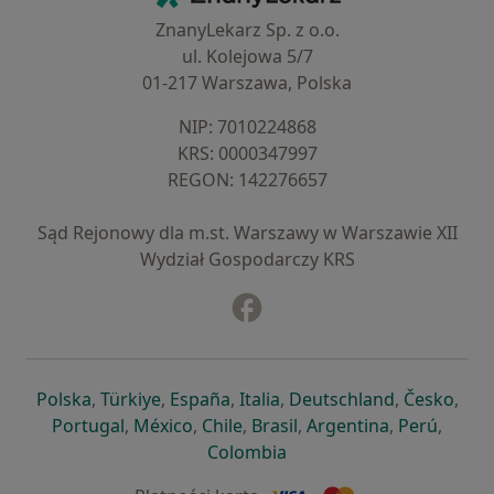
ZnanyLekarz Sp. z o.o.
ul. Kolejowa 5/7
01-217 Warszawa, Polska
NIP: ⁠7010224868
KRS: ⁠0000347997
REGON: ⁠142276657
Sąd Rejonowy dla m.st. Warszawy w Warszawie XII
Wydział Gospodarczy KRS
Facebook
otwiera się w nowej karcie
otwiera się w nowej karcie
otwiera się w nowej karcie
otwiera się w nowej karcie
otwiera się w nowej karci
otwiera się
otwi
Polska
,
Türkiye
,
España
,
Italia
,
Deutschland
,
Česko
,
otwiera się w nowej karcie
otwiera się w nowej karcie
otwiera się w nowej karcie
otwiera się w nowej kar
otwiera się 
otwier
Portugal
,
México
,
Chile
,
Brasil
,
Argentina
,
Perú
,
otwiera się w nowej karc
Colombia