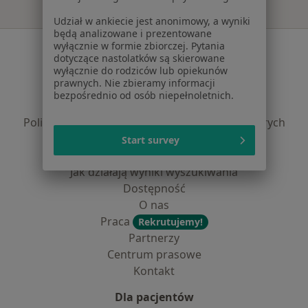
Udział w ankiecie jest anonimowy, a wyniki
będą analizowane i prezentowane
Serwis
wyłącznie w formie zbiorczej. Pytania
dotyczące nastolatków są skierowane
wyłącznie do rodziców lub opiekunów
Regulamin
prawnych. Nie zbieramy informacji
Polityka prywatności pacjentów
bezpośrednio od osób niepełnoletnich.
Polityka prywatności profesjonalistów
Polityka prywatności dla profesjonalistów, których
dane pozyskaliśmy samodzielnie
Start survey
Polityka cookies
Jak działają wyniki wyszukiwania
Dostępność
O nas
Praca
Rekrutujemy!
Partnerzy
Centrum prasowe
Kontakt
Dla pacjentów