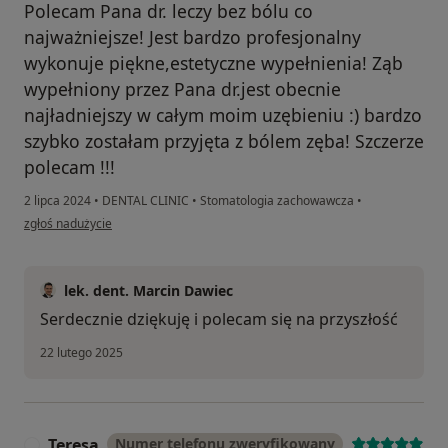
Polecam Pana dr. leczy bez bólu co
najważniejsze! Jest bardzo profesjonalny
wykonuje piękne,estetyczne wypełnienia! Ząb
wypełniony przez Pana dr.jest obecnie
najładniejszy w całym moim uzębieniu :) bardzo
szybko zostałam przyjęta z bólem zęba! Szczerze
polecam !!!
2 lipca 2024
•
DENTAL CLINIC
•
Stomatologia zachowawcza
•
w opinii użytkownika I.B
zgłoś nadużycie
lek. dent. Marcin Dawiec
Serdecznie dziękuję i polecam się na przyszłość
22 lutego 2025
Teresa
Numer telefonu zweryfikowany
T