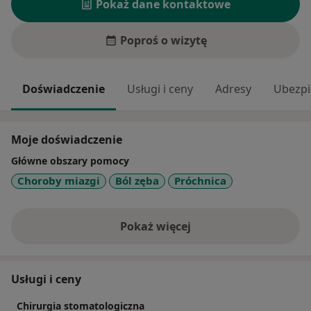
Pokaż dane kontaktowe
Poproś o wizytę
Doświadczenie
Usługi i ceny
Adresy
Ubezpi
Moje doświadczenie
Główne obszary pomocy
Choroby miazgi
Ból zęba
Próchnica
Pokaż więcej
o doświadczeniu
Usługi i ceny
Chirurgia stomatologiczna