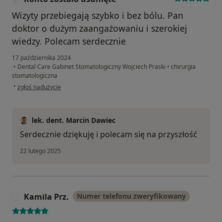
Wizyty przebiegają szybko i bez bólu. Pan
doktor o dużym zaangażowaniu i szerokiej
wiedzy. Polecam serdecznie
17 października 2024
•
Dental Care Gabinet Stomatologiczny Wojciech Praski
•
chirurgia
stomatologiczna
w opinii użytkownika Konto zostało usunięte
•
zgłoś nadużycie
lek. dent. Marcin Dawiec
Serdecznie dziękuję i polecam się na przyszłość
22 lutego 2025
Kamila Prz.
Numer telefonu zweryfikowany
K