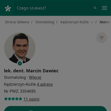
Me
Czego szukasz?
Strona Główna
Stomatolog
Kędzierzyn-Koźle
Marci
Zmień miast
lek. dent.
Marcin Dawiec
O specjalizacjach
Stomatolog
·
Więcej
Kędzierzyn-Koźle
4 adresy
Nr PWZ: 3354695
11 opinii