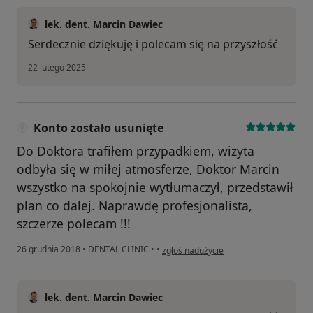
lek. dent. Marcin Dawiec
Serdecznie dziękuję i polecam się na przyszłość
22 lutego 2025
Konto zostało usunięte
Do Doktora trafiłem przypadkiem, wizyta
odbyła się w miłej atmosferze, Doktor Marcin
wszystko na spokojnie wytłumaczył, przedstawił
plan co dalej. Naprawdę profesjonalista,
szczerze polecam !!!
w opinii użytkownika Konto zostało usu
26 grudnia 2018
•
DENTAL CLINIC
•
•
zgłoś nadużycie
lek. dent. Marcin Dawiec