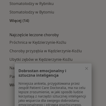
Stomatolodzy w Rybniku
Stomatolodzy w Bytomiu
Więcej (14)
Więcej w kategorii: W pobliżu Kędzierzyna-Koź
Najczęście leczone choroby
Próchnica w Kędzierzynie-Koźlu
Choroby przyzębia w Kędzierzynie-Koźlu
Ubytki zębów w Kędzierzynie-Koźlu
Nadwrażliwość zębów w Kędzierzynie-Koźlu
Dobrostan emocjonalny i
sztuczna inteligencja
Paradontoza w Kędzierzynie-Koźlu
Niniejsza ankieta, przygotowana przez
Więcej (13)
zespół Patient Care Doctoralia, ma na celu
Więcej w kategorii: Najczęście leczone chorob
lepsze zrozumienie, w jaki sposób ludzie
korzystają z narzędzi sztucznej inteligencji
jako wsparcia dla swojego dobrostanu
emocjonalnego i zdrowia psychicznego.