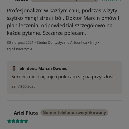
Profesjonalizm w każdym calu, podczas wizyty
szybko minął stres i ból. Doktor Marcin omówił
plan leczenia, odpowiedział szczegółowo na
każde pytanie. Szczerze polecam.
30 sierpnia 2021
•
Studio Dentystyczne Artdentica
•
Inny
•
w opinii użytkownika Teresa
zgłoś nadużycie
lek. dent. Marcin Dawiec
Serdecznie dziękuję i polecam się na przyszłość
22 lutego 2025
Ariel Pluta
Numer telefonu zweryfikowany
A