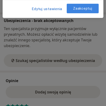
Pokaż więcej
o adresie
Zaakceptuj
Edytuj ustawienia
Ubezpieczenia - brak akceptowanych
Ten specjalista przyjmuje wyłącznie pacjentów
prywatnych. Możesz opłacić wizytę samodzielnie lub
znaleźć innego specjalistę, który akceptuje Twoje
ubezpieczenie.
Szukaj specjalistów według ubezpieczenia
Opinie
Dodaj swoją opinię