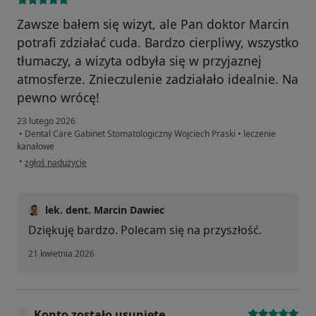
Zawsze bałem się wizyt, ale Pan doktor Marcin
potrafi zdziałać cuda. Bardzo cierpliwy, wszystko
tłumaczy, a wizyta odbyła się w przyjaznej
atmosferze. Znieczulenie zadziałało idealnie. Na
pewno wrócę!
23 lutego 2026
•
Dental Care Gabinet Stomatologiczny Wojciech Praski
•
leczenie
kanałowe
w opinii użytkownika Krystian
•
zgłoś nadużycie
lek. dent. Marcin Dawiec
Dziękuję bardzo. Polecam się na przyszłość.
21 kwietnia 2026
Konto zostało usunięte