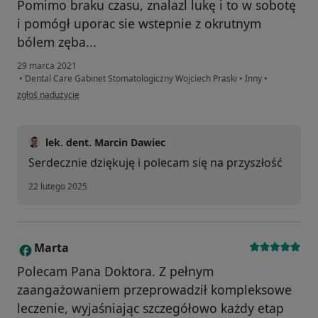
Pomimo braku czasu, znalazl lukę i to w sobotę
i pomógł uporac sie wstepnie z okrutnym
bólem zęba...
29 marca 2021
•
Dental Care Gabinet Stomatologiczny Wojciech Praski
•
Inny
•
w opinii użytkownika Ariel Pluta
zgłoś nadużycie
lek. dent. Marcin Dawiec
Serdecznie dziękuję i polecam się na przyszłość
22 lutego 2025
Marta
M
Polecam Pana Doktora. Z pełnym
zaangażowaniem przeprowadził kompleksowe
leczenie, wyjaśniając szczegółowo każdy etap