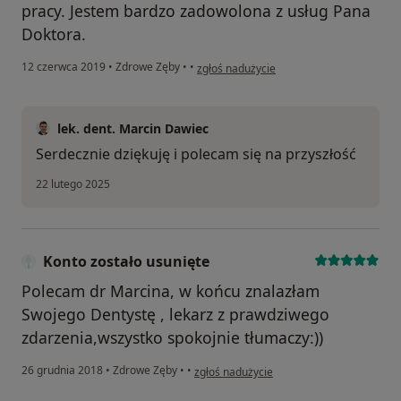
pracy. Jestem bardzo zadowolona z usług Pana
Doktora.
w opinii użytkownika Marta
12 czerwca 2019
•
Zdrowe Zęby
•
•
zgłoś nadużycie
lek. dent. Marcin Dawiec
Serdecznie dziękuję i polecam się na przyszłość
22 lutego 2025
Konto zostało usunięte
Polecam dr Marcina, w końcu znalazłam
Swojego Dentystę , lekarz z prawdziwego
zdarzenia,wszystko spokojnie tłumaczy:))
w opinii użytkownika Konto zostało usunię
26 grudnia 2018
•
Zdrowe Zęby
•
•
zgłoś nadużycie