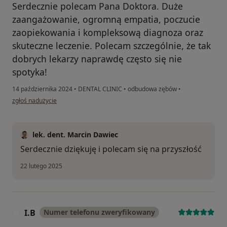
Serdecznie polecam Pana Doktora. Duże
zaangażowanie, ogromną empatia, poczucie
zaopiekowania i kompleksową diagnoza oraz
skuteczne leczenie. Polecam szczególnie, że tak
dobrych lekarzy naprawdę często się nie
spotyka!
14 października 2024
•
DENTAL CLINIC
•
odbudowa zębów
•
w opinii użytkownika Kamila Prz.
zgłoś nadużycie
lek. dent. Marcin Dawiec
Serdecznie dziękuję i polecam się na przyszłość
22 lutego 2025
I.B
Numer telefonu zweryfikowany
I