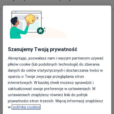
Adresy (4)
Adres 1
Adres 2
Adres 3
Adres 4
DENTAL CLINIC
Szanujemy Twoją prywatność
ul. Korfantego 21,
Koźle
, 47-232
Kędzierzyn-Koźle
Akceptując, pozwalasz nam i naszym partnerom używać
plików cookie (lub podobnych technologii) do zbierania
Powiększ mapę
danych do celów statystycznych i dostarczania treści w
otwiera się w nowej karcie
oparciu o Twoje zwyczaje przeglądania stron
internetowych. W każdej chwili możesz sprawdzić i
Dostępność
W tym gabinecie nie można umawiać wizyt przez
zaktualizować swoje preferencje w ustawieniach. W
internet
ustawieniach znajdziesz również linki do polityk
Co mam zrobić w tej sytuacji?
prywatności stron trzecich. Więcej informacji znajdziesz
w
polityka cookies