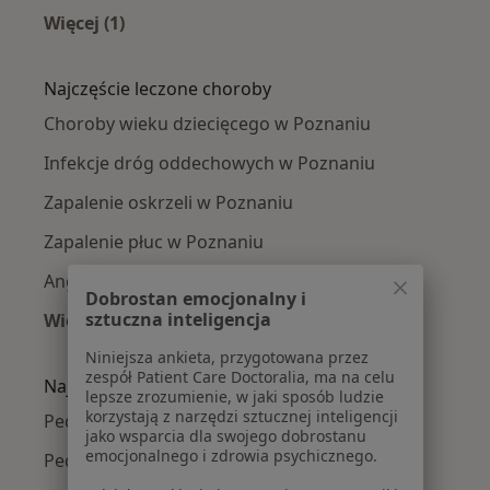
Więcej (1)
Więcej w kategorii: Pediatrzy w pobliżu
Najczęście leczone choroby
Choroby wieku dziecięcego w Poznaniu
Infekcje dróg oddechowych w Poznaniu
Zapalenie oskrzeli w Poznaniu
Zapalenie płuc w Poznaniu
Angina w Poznaniu
Dobrostan emocjonalny i
sztuczna inteligencja
Więcej (15)
Więcej w kategorii: Najczęście leczone chorob
Niniejsza ankieta, przygotowana przez
zespół Patient Care Doctoralia, ma na celu
Najpopularniejsze ubezpieczenia
lepsze zrozumienie, w jaki sposób ludzie
korzystają z narzędzi sztucznej inteligencji
Pediatrzy z Allianz w Poznaniu
jako wsparcia dla swojego dobrostanu
emocjonalnego i zdrowia psychicznego.
Pediatrzy z PZU Zdrowie w Poznaniu