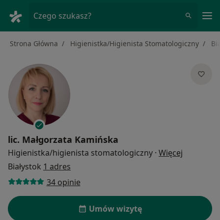
Me
Czego szukasz?
Strona Główna
Higienistka/Higienista Stomatologiczny
Bi
lic.
Małgorzata Kamińska
O specjali
Higienistka/higienista stomatologiczny
·
Więcej
Białystok
1 adres
34 opinie
Umów wizytę