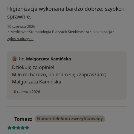
Higienizacja wykonana bardzo dobrze, szybko i
sprawnie.
10 czerwca 2026
•
Medicover Stomatologia Białystok Sienkiewicza
•
higienizacja
•
w opinii użytkownika KM
zgłoś nadużycie
lic. Małgorzata Kamińska
Dziękuję za opinię!
Miło mi bardzo, polecam się i zapraszam:)
Małgorzata Kamińska
10 czerwca 2026
Tomasz
Numer telefonu zweryfikowany
T