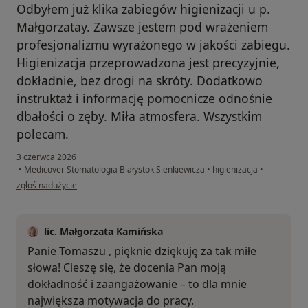
Odbyłem już klika zabiegów higienizacji u p.
Małgorzatay. Zawsze jestem pod wrażeniem
profesjonalizmu wyrażonego w jakości zabiegu.
Higienizacja przeprowadzona jest precyzyjnie,
dokładnie, bez drogi na skróty. Dodatkowo
instruktaż i informację pomocnicze odnośnie
dbałości o zęby. Miła atmosfera. Wszystkim
polecam.
3 czerwca 2026
•
Medicover Stomatologia Białystok Sienkiewicza
•
higienizacja
•
w opinii użytkownika Tomasz
zgłoś nadużycie
lic. Małgorzata Kamińska
Panie Tomaszu , pięknie dziękuję za tak miłe
słowa! Cieszę się, że docenia Pan moją
dokładność i zaangażowanie – to dla mnie
największa motywacja do pracy.