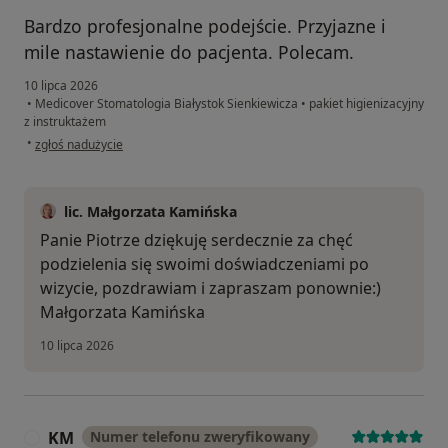
Bardzo profesjonalne podejście. Przyjazne i
mile nastawienie do pacjenta. Polecam.
10 lipca 2026
•
Medicover Stomatologia Białystok Sienkiewicza
•
pakiet higienizacyjny
z instruktażem
w opinii użytkownika Piotr
•
zgłoś nadużycie
lic. Małgorzata Kamińska
Panie Piotrze dziękuję serdecznie za chęć
podzielenia się swoimi doświadczeniami po
wizycie, pozdrawiam i zapraszam ponownie:)
Małgorzata Kamińska
10 lipca 2026
KM
Numer telefonu zweryfikowany
K