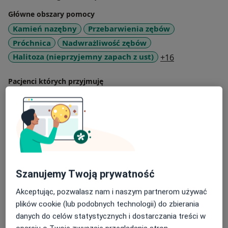
Główne obszary pomocy
Kamień nazębny
Przebarwienia zębów
Próchnica
Nadwrażliwość zębów
a11y_sr_more
Halitoza (nieprzyjemny zapach z ust)
+16
Pacjenci których przyjmuję
Dorośli
Dzieci
Rodzaje konsultacji
Stacjonarne
Zobacz lokalizacje (1)
Zdjęcia i filmy
Szanujemy Twoją prywatność
Akceptując, pozwalasz nam i naszym partnerom używać
plików cookie (lub podobnych technologii) do zbierania
danych do celów statystycznych i dostarczania treści w