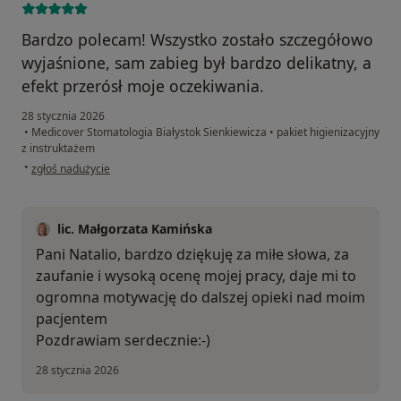
Bardzo polecam! Wszystko zostało szczegółowo
wyjaśnione, sam zabieg był bardzo delikatny, a
efekt przerósł moje oczekiwania.
28 stycznia 2026
•
Medicover Stomatologia Białystok Sienkiewicza
•
pakiet higienizacyjny
z instruktażem
w opinii użytkownika Natalia
•
zgłoś nadużycie
lic. Małgorzata Kamińska
Pani Natalio, bardzo dziękuję za miłe słowa, za
zaufanie i wysoką ocenę mojej pracy, daje mi to
ogromna motywację do dalszej opieki nad moim
pacjentem
Pozdrawiam serdecznie:⁠-⁠)
28 stycznia 2026