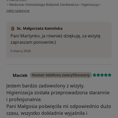
•
Medicover Stomatologia Białystok Sienkiewicza
•
higienizacja
•
w opinii użytkownika Martyna
zgłoś nadużycie
lic. Małgorzata Kamińska
Pani Martynko, ja również dziękuję, za wizytę
zapraszam ponownie:)
5 marca 2026
Maciek
Numer telefonu zweryfikowany
M
Jestem bardzo zadowolony z wizyty.
Higienizacja została przeprowadzona starannie
i profesjonalnie.
Pani Małgosia poświęciła mi odpowiednio dużo
czasu, wszystko dokładnie wyjaśniła i