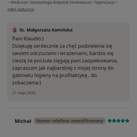
•
Medicover Stomatologia Białystok Sienkiewicza
•
higienizacja
•
w opinii użytkownika Klaudia Gieniusz
zgłoś nadużycie
lic. Małgorzata Kamińska
Pani Klaudio:)
Dziękuję serdecznie za chęć podzielenia się
swoimi odczuciami i wrażeniami, bardzo się
cieszę że poczuła sięgają pani zaopiekowania,
zapraszam jak najbardziej z mojej strony do
gabinetu higieny na profilaktykę , do
zobaczenia:)
21 maja 2026
Michał
Numer telefonu zweryfikowany
M