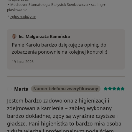
•
Medicover Stomatologia Białystok Sienkiewicza
•
scaling +
piaskowanie
w opinii użytkownika Karol
•
zgłoś nadużycie
lic. Małgorzata Kamińska
Panie Karolu bardzo dziękuję za opinię, do
zobaczenia ponownie na kolejnej kontroli:)
19 lipca 2026
Marta
Numer telefonu zweryfikowany
M
Jestem bardzo zadowolona z higienizacji i
zdejmowania kamienia – zabieg wykonany
bardzo dokładnie, zęby są wyraźnie czystsze i
gładsze. Pani higienistka to bardzo miła osoba
z dużą wiedzą i profesjonalnym podejściem,