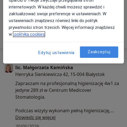
oparciu o Twoje zwyczaje przeglądania stron
internetowych. W każdej chwili możesz sprawdzić i
zaktualizować swoje preferencje w ustawieniach. W
Zobacz galerię (3)
ustawieniach znajdziesz również linki do polityk
prywatności stron trzecich. Więcej informacji znajdziesz
w
polityka cookies
Pokaż więcej
o doświadczeniu
Zaakceptuj
Edytuj ustawienia
Aktualności
lic. Małgorzata Kamińska
Henryka Sienkiewicza 42, 15-004 Białystok
Zapraszam na profesjonalną higienizację 4w1 za
jedyne 289 zł w Centrum Medicover
Stomatologia.
Podczas wizyty wykonam pełną higienizację,
która obejmuje:
Dowiedz się więcej
• dokładne usunięcie kamienia nazębnego
20/05/2026