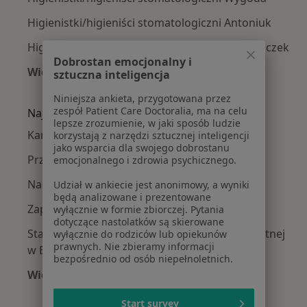
Higienistki/higieniści stomatologiczni Antoniuk
Higienistki/higieniści stomatologiczni Białostoczek
Dobrostan emocjonalny i
Więcej (6)
sztuczna inteligencja
Więcej w kategorii: Higienistki/higieniści sto
Niniejsza ankieta, przygotowana przez
zespół Patient Care Doctoralia, ma na celu
Najczęście leczone choroby
lepsze zrozumienie, w jaki sposób ludzie
Kamień nazębny w Białymstoku
korzystają z narzędzi sztucznej inteligencji
jako wsparcia dla swojego dobrostanu
Przebarwienia zębów w Białymstoku
emocjonalnego i zdrowia psychicznego.
Nadwrażliwość zębów w Białymstoku
Udział w ankiecie jest anonimowy, a wyniki
będą analizowane i prezentowane
Zapalenie dziąseł w Białymstoku
wyłącznie w formie zbiorczej. Pytania
dotyczące nastolatków są skierowane
Stany zapalne dziąseł i błony śluzowej jamy ustnej
wyłącznie do rodziców lub opiekunów
prawnych. Nie zbieramy informacji
w Białymstoku
bezpośrednio od osób niepełnoletnich.
Więcej (15)
Więcej w kategorii: Najczęście leczone chorob
Start survey