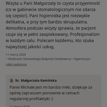
Wizyta u Pani Małgorzaty to czysta przyjemność
(co w gabinecie stomatologicznym nie zdarza
się często!). Pani higienistka jest niezwykle
delikatna, a przy tym bardzo skrupulatna.
Atmosfera podczas wizyty sprawia, że pacjent
czuje się w pełni zaopiekowany. Profesjonalizm
w każdym calu. Polecam każdemu, kto szuka
najwyższej jakości usług.
11 marca 2026
•
Medicover Stomatologia Białystok Sienkiewicza
•
higienizacja
•
w opinii użytkownika Michał
zgłoś nadużycie
lic. Małgorzata Kamińska
Panie Michale jest mi bardzo miło, dziękuje za
opinię zapraszam ponownie w ramach
regularnej profilaktyki :)
11 marca 2026