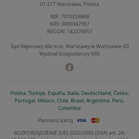
01-217 Warszawa, Polska
NIP: ⁠7010224868
KRS: ⁠0000347997
REGON: ⁠142276657
Sąd Rejonowy dla m.st. Warszawy w Warszawie XII
Wydział Gospodarczy KRS
Facebook
otwiera się w nowej karcie
otwiera się w nowej karcie
otwiera się w nowej karcie
otwiera się w nowej karcie
otwiera się w nowej karci
otwiera się
otwi
Polska
,
Türkiye
,
España
,
Italia
,
Deutschland
,
Česko
,
otwiera się w nowej karcie
otwiera się w nowej karcie
otwiera się w nowej karcie
otwiera się w nowej kar
otwiera się 
otwier
Portugal
,
México
,
Chile
,
Brasil
,
Argentina
,
Perú
,
otwiera się w nowej karc
Colombia
Płatności kartą
ROZPORZĄDZENIE (UE) 2022/2065 (DSA) art. 24: