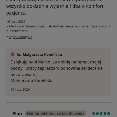
wszystko dokładnie wyjaśnia i dba o komfort
pacjenta.
16 lipca 2026
•
Medicover Stomatologia Białystok Sienkiewicza
•
pakiet higienizacyjny
z instruktażem
w opinii użytkownika Marta
•
zgłoś nadużycie
lic. Małgorzata Kamińska
Dziękuję pani Marto, za opinię na temat mojej
osoby i pracy zapraszam ponownie serdecznie
pozdrawiam:)
Małgorzata Kamińska
16 lipca 2026
Piotr
Numer telefonu zweryfikowany
P