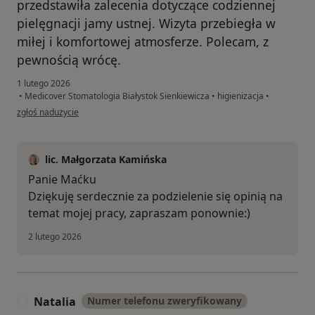
przedstawiła zalecenia dotyczące codziennej
pielęgnacji jamy ustnej. Wizyta przebiegła w
miłej i komfortowej atmosferze. Polecam, z
pewnością wrócę.
1 lutego 2026
•
Medicover Stomatologia Białystok Sienkiewicza
•
higienizacja
•
w opinii użytkownika Maciek
zgłoś nadużycie
lic. Małgorzata Kamińska
Panie Maćku
Dziękuję serdecznie za podzielenie się opinią na
temat mojej pracy, zapraszam ponownie:)
2 lutego 2026
Natalia
Numer telefonu zweryfikowany
N