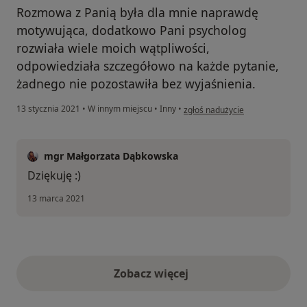
Rozmowa z Panią była dla mnie naprawdę
motywująca, dodatkowo Pani psycholog
rozwiała wiele moich wątpliwości,
odpowiedziała szczegółowo na każde pytanie,
żadnego nie pozostawiła bez wyjaśnienia.
w opinii użytkownika Natalia
13 stycznia 2021
•
W innym miejscu
•
Inny
•
zgłoś nadużycie
mgr Małgorzata Dąbkowska
Dziękuję :)
13 marca 2021
Zobacz więcej
opinie powyżej