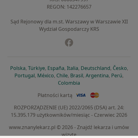
REGON: ⁠142276657
Sąd Rejonowy dla m.st. Warszawy w Warszawie XII
Wydział Gospodarczy KRS
Facebook
otwiera się w nowej karcie
otwiera się w nowej karcie
otwiera się w nowej karcie
otwiera się w nowej karcie
otwiera się w nowej karci
otwiera się
otwi
Polska
,
Türkiye
,
España
,
Italia
,
Deutschland
,
Česko
,
otwiera się w nowej karcie
otwiera się w nowej karcie
otwiera się w nowej karcie
otwiera się w nowej kar
otwiera się 
otwier
Portugal
,
México
,
Chile
,
Brasil
,
Argentina
,
Perú
,
otwiera się w nowej karc
Colombia
Płatności kartą
ROZPORZĄDZENIE (UE) 2022/2065 (DSA) art. 24:
15.395.179 użytkowników/miesiąc - Czerwiec 2026
www.znanylekarz.pl © 2026 - Znajdź lekarza i umów
wizytę