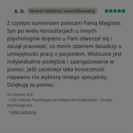
A. D.
Numer telefonu zweryfikowany
A
Z czystym sumieniem polecam Panią Magister.
Syn po wielu konsultacjach u innych
psychologów dopiero u Pani otworzył się i
zaczął pracować, co moim zdaniem świadczy o
umiejętności pracy z pacjentem. Widoczne jest
indywidualne podejście i zaangażowanie w
pomoc. Jeśli zaistnieje taka konieczność
napewno nie wybiorę innego specjalisty.
Dziękuję za pomoc.
26 sierpnia 2021
•
ZOE Gabinet Psychologiczny Małgorzata Dąbkowska
•
Terapia
psychologiczna
w opinii użytkownika A. D.
•
zgłoś nadużycie