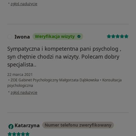
w opinii użytkownika DM
•
zgłoś nadużycie
Iwona
Weryfikacja wizyty
I
Sympatyczna i kompetentna pani psycholog ,
syn chętnie chodzi na wizyty. Polecam dobry
specjalista..
22 marca 2021
•
ZOE Gabinet Psychologiczny Małgorzata Dąbkowska
•
Konsultacja
psychologiczna
w opinii użytkownika Iwona
•
zgłoś nadużycie
Katarzyna
Numer telefonu zweryfikowany
K