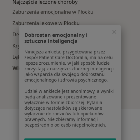
Najczęście leczone choroby
Zaburzenia emocjonalne w Płocku
Zaburzenia lękowe w Płocku
Depresja w Płocku
Dobrostan emocjonalny i
sztuczna inteligencja
Kryzys emocjonalny w Płocku
Niniejsza ankieta, przygotowana przez
Lęki w Płocku
zespół Patient Care Doctoralia, ma na celu
lepsze zrozumienie, w jaki sposób ludzie
Więcej (15)
korzystają z narzędzi sztucznej inteligencji
jako wsparcia dla swojego dobrostanu
Więcej w kategorii: Najczęście leczone chorob
emocjonalnego i zdrowia psychicznego.
Udział w ankiecie jest anonimowy, a wyniki
będą analizowane i prezentowane
wyłącznie w formie zbiorczej. Pytania
dotyczące nastolatków są skierowane
wyłącznie do rodziców lub opiekunów
Serwis
prawnych. Nie zbieramy informacji
bezpośrednio od osób niepełnoletnich.
Regulamin
Polityka prywatności pacjentów