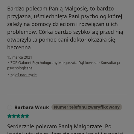
Bardzo polecam Panią Małgosię, to bardzo
przyjazna, uśmiechnięta Pani psycholog której
zależy na pomocy dzieciom i rozwiązaniu ich
problemów. Córka bardzo szybko się przed nią
otworzyła ,a pomoc pani doktor okazała się
bezcenna .
15 marca 2021
•
ZOE Gabinet Psychologiczny Małgorzata Dąbkowska
•
Konsultacja
psychologiczna
w opinii użytkownika Katarzyna
•
zgłoś nadużycie
Barbara Wnuk
Numer telefonu zweryfikowany
B
Serdecznie polecam Panią Małgorzatę. Po