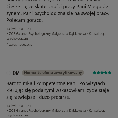
Cieszę się ze skuteczności pracy Pani Małgosi z
synem. Pani psycholog zna się na swojej pracy.
Polecam gorąco.
13 kwietnia 2021
•
ZOE Gabinet Psychologiczny Małgorzata Dąbkowska
•
Konsultacja
psychologiczna
w opinii użytkownika A. P
•
zgłoś nadużycie
DM
Numer telefonu zweryfikowany
D
Bardzo miła i kompetentna Pani. Po wizytach
kierując się podanymi wskazówkami życie staje
się łatwiejsze i dużo prostrze.
13 kwietnia 2021
•
ZOE Gabinet Psychologiczny Małgorzata Dąbkowska
•
Konsultacja
psychologiczna