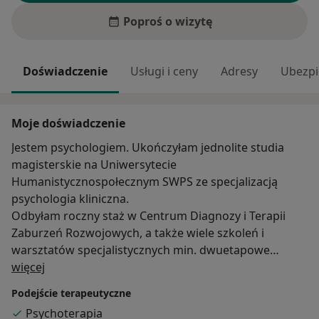
Poproś o wizytę
Doświadczenie
Usługi i ceny
Adresy
Ubezpi
Moje doświadczenie
Jestem psychologiem. Ukończyłam jednolite studia
magisterskie na Uniwersytecie
Humanistycznospołecznym SWPS ze specjalizacją
psychologia kliniczna.
Odbyłam roczny staż w Centrum Diagnozy i Terapii
Zaburzeń Rozwojowych, a także wiele szkoleń i
warsztatów specjalistycznych min. dwuetapowe
O mnie
szkolenie ,, Terapia dzieci z autyzmem”, stosowana
więcej
psychologia sportu, mediacje rówieśnicze i szkolne,
Podejście terapeutyczne
psycholog w przedszkolu, warsztaty umiejętności
Psychoterapia
klinicznych – praca z osobą i grupą. Uczestniczyłam