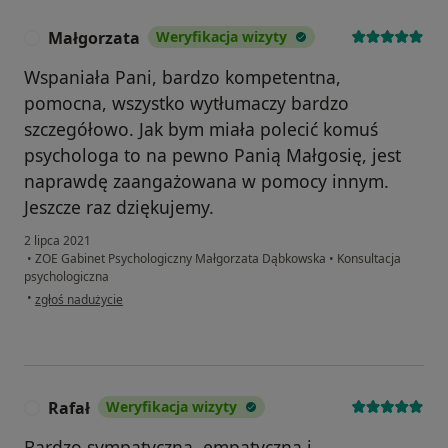
Małgorzata
Weryfikacja wizyty
M
Wspaniała Pani, bardzo kompetentna,
pomocna, wszystko wytłumaczy bardzo
szczegółowo. Jak bym miała polecić komuś
psychologa to na pewno Panią Małgosię, jest
naprawdę zaangażowana w pomocy innym.
Jeszcze raz dziękujemy.
2 lipca 2021
•
ZOE Gabinet Psychologiczny Małgorzata Dąbkowska
•
Konsultacja
psychologiczna
w opinii użytkownika Małgorzata
•
zgłoś nadużycie
Rafał
Weryfikacja wizyty
R
Bardzo sympatyczna, empatyczna i