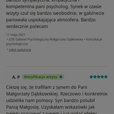
kompetentna pani psycholog. Synek w czasie
wizyty czuł się bardzo swobodnie, w gabinecie
panowała uspokajająca atmosfera. Bardzo
serdecznie polecam
11 maja 2021
•
ZOE Gabinet Psychologiczny Małgorzata Dąbkowska
•
Konsultacja
psychologiczna
w opinii użytkownika Rafał
•
zgłoś nadużycie
A. P
Weryfikacja wizyty
A
Cieszę się, że trafiłam z synem do Pani
Małgorzaty Dąbkowskiej. Rzeczowo i konkretnie
udzieliła nam pomocy. Syn bardzo polubił
Panią Małgosię. Uzyskałam wskazówki jak
należy pracować z synem i już widać efekty.