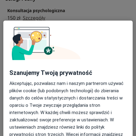
daje mi najwięcej satysfakcji.
Konsultacja psychologiczna
INFORMACJA DLA RODZICÓW:
150 zł
Szczegóły
W trosce o młodych Pacjentów na pierwsze spotkanie
konsultacyjne w sprawie dziecka zapraszam samych
Konsultacja psychologiczna online
opiekunów. Omawianie w obecności dziecka jego
150 zł
Szczegóły
problemów i trudności może być dla niego bardzo
trudne.
Poradnictwo dla rodziców
150 zł
Szczegóły
Szanujemy Twoją prywatność
Terapia psychologiczna
Akceptując, pozwalasz nam i naszym partnerom używać
150 zł
Szczegóły
plików cookie (lub podobnych technologii) do zbierania
danych do celów statystycznych i dostarczania treści w
Diagnoza psychologiczna
oparciu o Twoje zwyczaje przeglądania stron
450 zł
Szczegóły
internetowych. W każdej chwili możesz sprawdzić i
zaktualizować swoje preferencje w ustawieniach. W
+ 2 usługi
ustawieniach znajdziesz również linki do polityk
prywatności stron trzecich. Więcej informacji znajdziesz