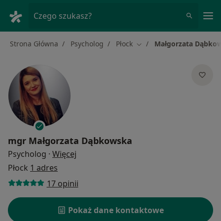
Me
Czego szukasz?
Strona Główna
Psycholog
Płock
Małgorzata Dąbko
Zmień miasto
mgr
Małgorzata Dąbkowska
O specjalizacjach
Psycholog
·
Więcej
Płock
1 adres
17 opinii
Pokaż dane kontaktowe