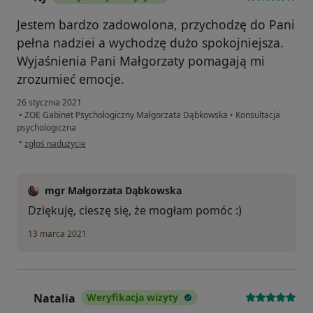
Jestem bardzo zadowolona, przychodzę do Pani
pełna nadziei a wychodzę dużo spokojniejsza.
Wyjaśnienia Pani Małgorzaty pomagają mi
zrozumieć emocje.
26 stycznia 2021
•
ZOE Gabinet Psychologiczny Małgorzata Dąbkowska
•
Konsultacja
psychologiczna
w opinii użytkownika NJ
•
zgłoś nadużycie
mgr Małgorzata Dąbkowska
Dziękuję, cieszę się, że mogłam pomóc :)
13 marca 2021
Natalia
Weryfikacja wizyty
N