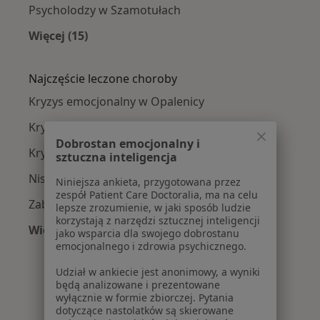
Psycholodzy w Szamotułach
Więcej (15)
Więcej w kategorii: W pobliżu Opalenicy
Najczęście leczone choroby
Kryzys emocjonalny w Opalenicy
Kryzys zawodowy w Opalenicy
Dobrostan emocjonalny i
Kryzys życiowy w Opalenicy
sztuczna inteligencja
Niskie poczucie własnej wartości w Opalenicy
Niniejsza ankieta, przygotowana przez
zespół Patient Care Doctoralia, ma na celu
Zaburzenia emocjonalne w Opalenicy
lepsze zrozumienie, w jaki sposób ludzie
korzystają z narzędzi sztucznej inteligencji
Więcej (3)
jako wsparcia dla swojego dobrostanu
Więcej w kategorii: Najczęście leczone choroby
emocjonalnego i zdrowia psychicznego.
Udział w ankiecie jest anonimowy, a wyniki
będą analizowane i prezentowane
wyłącznie w formie zbiorczej. Pytania
dotyczące nastolatków są skierowane