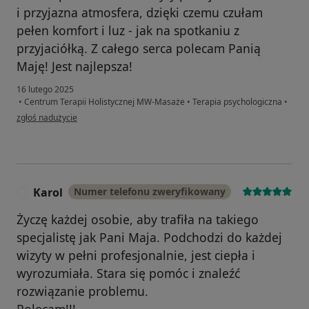
i przyjazna atmosfera, dzięki czemu czułam
pełen komfort i luz - jak na spotkaniu z
przyjaciółką. Z całego serca polecam Panią
Maję! Jest najlepsza!
16 lutego 2025
•
Centrum Terapii Holistycznej MW-Masaże
•
Terapia psychologiczna
•
w opinii użytkownika JP
zgłoś nadużycie
Karol
Numer telefonu zweryfikowany
K
Życzę każdej osobie, aby trafiła na takiego
specjalistę jak Pani Maja. Podchodzi do każdej
wizyty w pełni profesjonalnie, jest ciepła i
wyrozumiała. Stara się pomóc i znaleźć
rozwiązanie problemu.