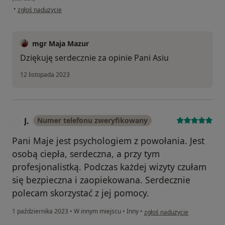
w opinii użytkownika Joanna
•
zgłoś nadużycie
mgr Maja Mazur
Dziękuję serdecznie za opinie Pani Asiu
12 listopada 2023
J.
Numer telefonu zweryfikowany
J
Pani Maje jest psychologiem z powołania. Jest
osobą ciepła, serdeczna, a przy tym
profesjonalistką. Podczas każdej wizyty czułam
się bezpieczna i zaopiekowana. Serdecznie
polecam skorzystać z jej pomocy.
w opinii użytkownika J.
1 października 2023
•
W innym miejscu
•
Inny
•
zgłoś nadużycie