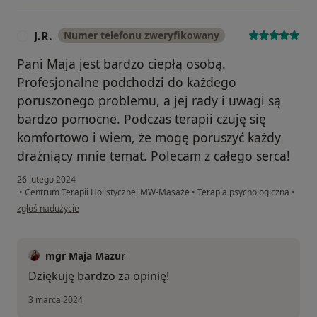
J.R.
Numer telefonu zweryfikowany
J
Pani Maja jest bardzo ciepłą osobą.
Profesjonalne podchodzi do każdego
poruszonego problemu, a jej rady i uwagi są
bardzo pomocne. Podczas terapii czuję się
komfortowo i wiem, że mogę poruszyć każdy
drażniący mnie temat. Polecam z całego serca!
26 lutego 2024
•
Centrum Terapii Holistycznej MW-Masaże
•
Terapia psychologiczna
•
w opinii użytkownika J.R.
zgłoś nadużycie
mgr Maja Mazur
Dziękuję bardzo za opinię!
3 marca 2024