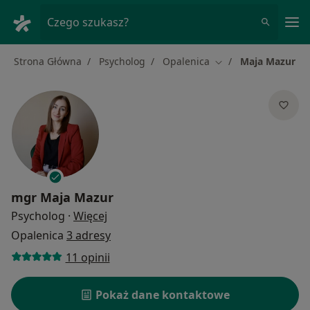
Me
Czego szukasz?
Strona Główna
Psycholog
Opalenica
Maja Mazur
Zmień miasto
mgr
Maja Mazur
O specjalizacjach
Psycholog
·
Więcej
Opalenica
3 adresy
11 opinii
Pokaż dane kontaktowe