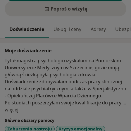
Poproś o wizytę
Doświadczenie
Usługi i ceny
Adresy
Ubezpi
Moje doświadczenie
Tytuł magistra psychologii uzyskałam na Pomorskim
Uniwersytecie Medycznym w Szczecinie, gdzie moją
główną ścieżką była psychologia zdrowia.
Doświadczenie zdobywałam podczas pracy klinicznej
na oddziale psychiatrycznym, a także w Specjalistyczno
- Opiekuńczej Placówce Wparcia Dziennego.
Po studiach poszerzyłam swoje kwalifikacje do pracy z
O mnie
dziećmi i młodzieżą o studia podyplomowe z
więcej
przygotowania pedagogicznego, dzięki którym
Główne obszary pomocy
uzyskałam wiedzę i kompetencje niezbędne do pracy
Zaburzenia nastroju
Kryzys emocjonalny
w tym gronie. Pracę indywidualną z klientem