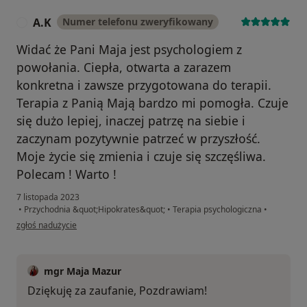
A.K
Numer telefonu zweryfikowany
A
Widać że Pani Maja jest psychologiem z
powołania. Ciepła, otwarta a zarazem
konkretna i zawsze przygotowana do terapii.
Terapia z Panią Mają bardzo mi pomogła. Czuje
się dużo lepiej, inaczej patrzę na siebie i
zaczynam pozytywnie patrzeć w przyszłość.
Moje życie się zmienia i czuje się szczęśliwa.
Polecam ! Warto !
7 listopada 2023
•
Przychodnia &quot;Hipokrates&quot;
•
Terapia psychologiczna
•
w opinii użytkownika A.K
zgłoś nadużycie
mgr Maja Mazur
Dziękuję za zaufanie, Pozdrawiam!