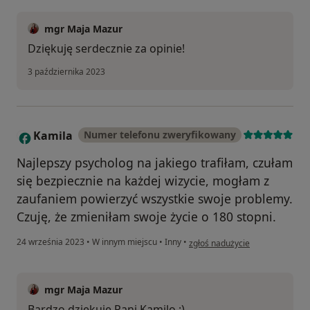
mgr Maja Mazur
Dziękuję serdecznie za opinie!
3 października 2023
Kamila
Numer telefonu zweryfikowany
K
Najlepszy psycholog na jakiego trafiłam, czułam
się bezpiecznie na każdej wizycie, mogłam z
zaufaniem powierzyć wszystkie swoje problemy.
Czuję, że zmieniłam swoje życie o 180 stopni.
w opinii użytkownika Kamila
24 września 2023
•
W innym miejscu
•
Inny
•
zgłoś nadużycie
mgr Maja Mazur
Bardzo dziękuję Pani Kamilo :)