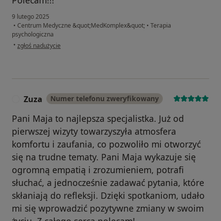
Polecam!!!
9 lutego 2025
•
Centrum Medyczne &quot;MedKomplex&quot;
•
Terapia
psychologiczna
w opinii użytkownika Karol
•
zgłoś nadużycie
Zuza
Numer telefonu zweryfikowany
Z
Pani Maja to najlepsza specjalistka. Już od
pierwszej wizyty towarzyszyła atmosfera
komfortu i zaufania, co pozwoliło mi otworzyć
się na trudne tematy. Pani Maja wykazuje się
ogromną empatią i zrozumieniem, potrafi
słuchać, a jednocześnie zadawać pytania, które
skłaniają do refleksji. Dzięki spotkaniom, udało
mi się wprowadzić pozytywne zmiany w swoim