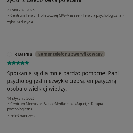
życiu. Z całego serca polecam!
21 stycznia 2025
•
Centrum Terapii Holistycznej MW-Masaże
•
Terapia psychologiczna
•
w opinii użytkownika Zuza
zgłoś nadużycie
Klaudia
Numer telefonu zweryfikowany
K
Spotkania są dla mnie bardzo pomocne. Pani
psycholog jest niezwykle ciepłą, empatyczną
osoba o wielkiej wiedzy.
14 stycznia 2025
•
Centrum Medyczne &quot;MedKomplex&quot;
•
Terapia
psychologiczna
w opinii użytkownika Klaudia
•
zgłoś nadużycie