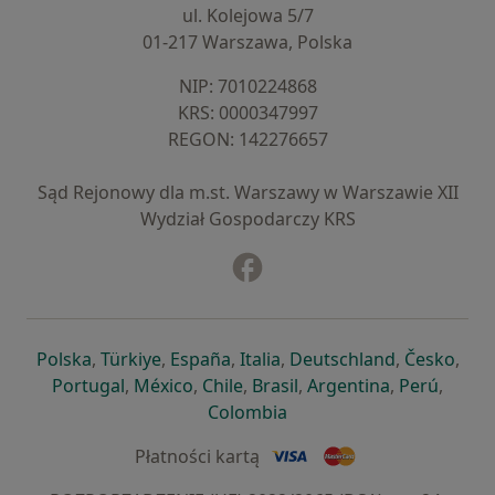
ul. Kolejowa 5/7
01-217 Warszawa, Polska
NIP: ⁠7010224868
KRS: ⁠0000347997
REGON: ⁠142276657
Sąd Rejonowy dla m.st. Warszawy w Warszawie XII
Wydział Gospodarczy KRS
Facebook
otwiera się w nowej karcie
otwiera się w nowej karcie
otwiera się w nowej karcie
otwiera się w nowej karcie
otwiera się w nowej karci
otwiera się
otwi
Polska
,
Türkiye
,
España
,
Italia
,
Deutschland
,
Česko
,
otwiera się w nowej karcie
otwiera się w nowej karcie
otwiera się w nowej karcie
otwiera się w nowej kar
otwiera się 
otwier
Portugal
,
México
,
Chile
,
Brasil
,
Argentina
,
Perú
,
otwiera się w nowej karc
Colombia
Płatności kartą