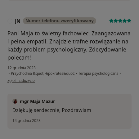
JN
Numer telefonu zweryfikowany
J
Pani Maja to świetny fachowiec. Zaangażowana
i pełna empatii. Znajdzie trafne rozwiązanie na
każdy problem psychologiczny. Zdecydowanie
polecam!
12 grudnia 2023
•
Przychodnia &quot;Hipokrates&quot;
•
Terapia psychologiczna
•
w opinii użytkownika JN
zgłoś nadużycie
mgr Maja Mazur
Dziękuję serdecznie, Pozdrawiam
14 grudnia 2023