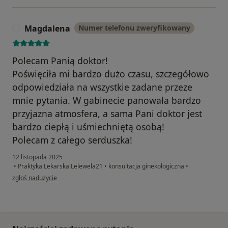
Magdalena
Numer telefonu zweryfikowany
M
Polecam Panią doktor!
Poświęciła mi bardzo dużo czasu, szczegółowo
odpowiedziała na wszystkie zadane przeze
mnie pytania. W gabinecie panowała bardzo
przyjazna atmosfera, a sama Pani doktor jest
bardzo ciepłą i uśmiechniętą osobą!
Polecam z całego serduszka!
12 listopada 2025
•
Praktyka Lekarska Lelewela21
•
konsultacja ginekologiczna
•
w opinii użytkownika Magdalena
zgłoś nadużycie