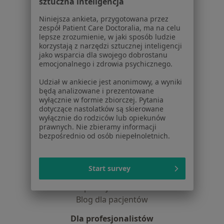
sztuczna inteligencja
Jak działają wyniki wyszukiwania
Dostępność
Niniejsza ankieta, przygotowana przez
zespół Patient Care Doctoralia, ma na celu
O nas
lepsze zrozumienie, w jaki sposób ludzie
Praca
Rekrutujemy!
korzystają z narzędzi sztucznej inteligencji
Partnerzy
jako wsparcia dla swojego dobrostanu
emocjonalnego i zdrowia psychicznego.
Centrum prasowe
Kontakt
Udział w ankiecie jest anonimowy, a wyniki
będą analizowane i prezentowane
Dla pacjentów
wyłącznie w formie zbiorczej. Pytania
dotyczące nastolatków są skierowane
Lekarze
wyłącznie do rodziców lub opiekunów
Placówki medyczne
prawnych. Nie zbieramy informacji
bezpośrednio od osób niepełnoletnich.
Pytania i odpowiedzi
Usługi i zabiegi
Choroby
Start survey
Pomoc
Aplikacje mobilne
Blog dla pacjentów
Dla profesjonalistów