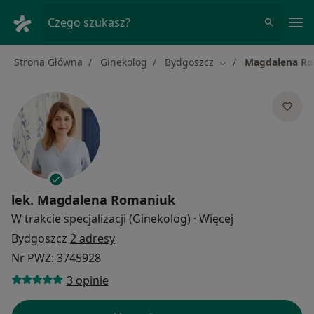
Me
Czego szukasz?
Strona Główna
Ginekolog
Bydgoszcz
Magdalena R
Zmień miasto
lek.
Magdalena Romaniuk
O specjalizacja
W trakcie specjalizacji (Ginekolog)
·
Więcej
Bydgoszcz
2 adresy
Nr PWZ: 3745928
3 opinie