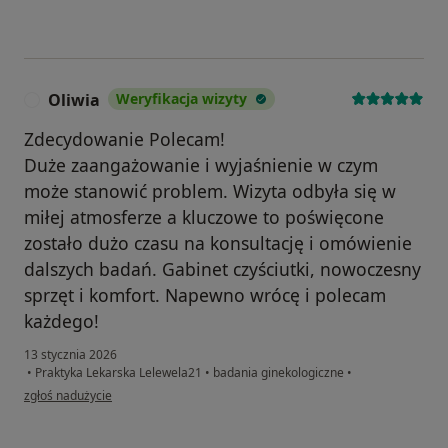
Oliwia
Weryfikacja wizyty
O
Zdecydowanie Polecam!
Duże zaangażowanie i wyjaśnienie w czym
może stanowić problem. Wizyta odbyła się w
miłej atmosferze a kluczowe to poświęcone
zostało dużo czasu na konsultację i omówienie
dalszych badań. Gabinet czyściutki, nowoczesny
sprzęt i komfort. Napewno wrócę i polecam
każdego!
13 stycznia 2026
•
Praktyka Lekarska Lelewela21
•
badania ginekologiczne
•
w opinii użytkownika Oliwia
zgłoś nadużycie