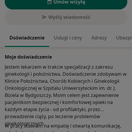
Umów wizytę
Wyślij wiadomość
Doświadczenie
Usługi i ceny
Adresy
Ubezpi
Moje doświadczenie
Jestem lekarzem w trakcie specjalizacji z zakresu
ginekologii i położnictwa. Doświadczenie zdobywam w
Klinice Położnictwa, Chorób Kobiecych i Ginekologii
Onkologicznej w Szpitalu Uniwersyteckim im. dr. J.
Biziela w Bydgoszczy. Moim celem jest zapewnienie
pacjentkom bezpiecznej i komfortowej opieki na
każdym etapie życia - od profilaktyki, przez
prowadzenie ciąży, po leczenie problemów
ginekologicznych.
W pracy stawiam na empatię i otwartą komunikację,