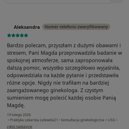
Aleksandra
Numer telefonu zweryfikowany
A
Bardzo polecam, przyszłam z dużymi obawami i
stresem, Pani Magda przeprowadziła badanie w
spokojnej atmosferze, sama zaproponowała
dalszą pomoc, wszystko szczegółowo wyjaśniła,
odpowiedziała na każde pytanie i przedstawiła
różne opcje. Nigdy nie trafiłam na bardziej
zaangażowanego ginekologa. Z czystym
sumieniem mogę polecić każdej osobie Panią
Magdę.
19 lutego 2026
•
Praktyka Lekarska Lelewela21
•
konsultacja ginekologiczna + USG
•
w opinii użytkownika Aleksandra
zgłoś nadużycie