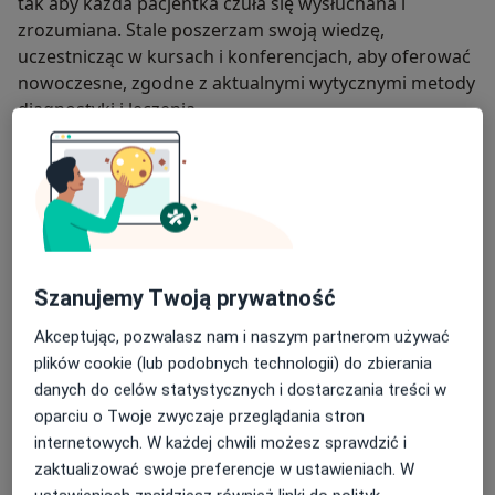
tak aby każda pacjentka czuła się wysłuchana i
zrozumiana. Stale poszerzam swoją wiedzę,
uczestnicząc w kursach i konferencjach, aby oferować
nowoczesne, zgodne z aktualnymi wytycznymi metody
diagnostyki i leczenia.
O mnie
więcej
Zakres porad
Położnictwo i ginekologia
Główne obszary pomocy
Szanujemy Twoją prywatność
Choroby ginekologiczne
Choroby szyjki macicy
Endometrioza
Grzybica pochwy
Akceptując, pozwalasz nam i naszym partnerom używać
a11y_sr_more_diseases
Infekcje dróg rodnych
+12
plików cookie (lub podobnych technologii) do zbierania
danych do celów statystycznych i dostarczania treści w
Pacjenci których przyjmuję
oparciu o Twoje zwyczaje przeglądania stron
Dorośli (Tylko pod niektórymi adresami)
internetowych. W każdej chwili możesz sprawdzić i
zaktualizować swoje preferencje w ustawieniach. W
Rodzaje konsultacji