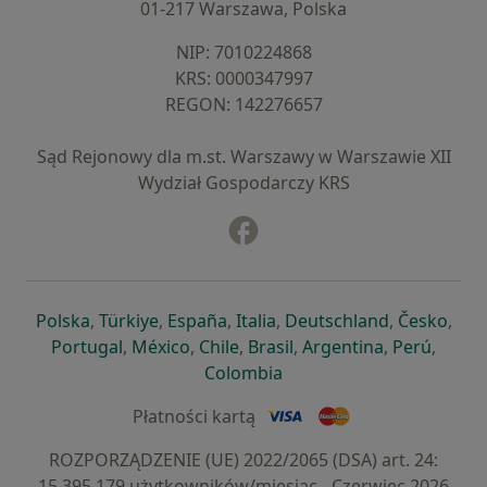
01-217 Warszawa, Polska
NIP: ⁠7010224868
KRS: ⁠0000347997
REGON: ⁠142276657
Sąd Rejonowy dla m.st. Warszawy w Warszawie XII
Wydział Gospodarczy KRS
Facebook
otwiera się w nowej karcie
otwiera się w nowej karcie
otwiera się w nowej karcie
otwiera się w nowej karcie
otwiera się w nowej karci
otwiera się
otwi
Polska
,
Türkiye
,
España
,
Italia
,
Deutschland
,
Česko
,
otwiera się w nowej karcie
otwiera się w nowej karcie
otwiera się w nowej karcie
otwiera się w nowej kar
otwiera się 
otwier
Portugal
,
México
,
Chile
,
Brasil
,
Argentina
,
Perú
,
otwiera się w nowej karc
Colombia
Płatności kartą
ROZPORZĄDZENIE (UE) 2022/2065 (DSA) art. 24:
15.395.179 użytkowników/miesiąc - Czerwiec 2026