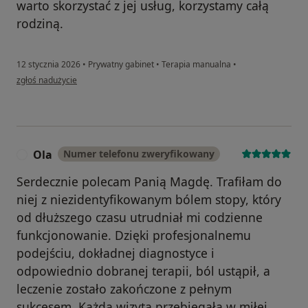
warto skorzystać z jej usług, korzystamy całą
rodziną.
12 stycznia 2026
•
Prywatny gabinet
•
Terapia manualna
•
w opinii użytkownika Iza
zgłoś nadużycie
Ola
Numer telefonu zweryfikowany
O
Serdecznie polecam Panią Magdę. Trafiłam do
niej z niezidentyfikowanym bólem stopy, który
od dłuższego czasu utrudniał mi codzienne
funkcjonowanie. Dzięki profesjonalnemu
podejściu, dokładnej diagnostyce i
odpowiednio dobranej terapii, ból ustąpił, a
leczenie zostało zakończone z pełnym
sukcesem. Każda wizyta przebiegała w miłej,