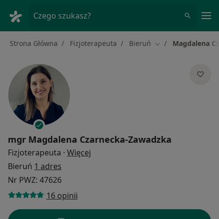
Me
Czego szukasz?
Strona Główna
Fizjoterapeuta
Bieruń
Magdalena C
Zmień miasto
mgr
Magdalena Czarnecka-Zawadzka
O specjalizacjach
Fizjoterapeuta
·
Więcej
Bieruń
1 adres
Nr PWZ: 47626
16 opinii