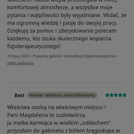
komfortowej atmosferze, a wszystkie moje
pytania i wątpliwości były wyjaśniane. Widać, że
ma ogromną wiedzę i pasję do swojej pracy.
Dziękuję za pomoc i zdecydowanie polecam
każdemu, kto szuka skutecznego wsparcia
fizjoterapeutycznego!
10 lipca 2025
•
Prywatny gabinet
•
konsultacja fizjoterapeutyczna
•
w opinii użytkownika Ola
zgłoś nadużycie
Bett
Numer telefonu zweryfikowany
B
Właściwa osobą na właściwym miejscu !
Pani Magdalena to cudotwórca
Ja matka karmiąca w wielkim „oddechem”
przyszłam do gabinetu z bólem kręgosłupa w