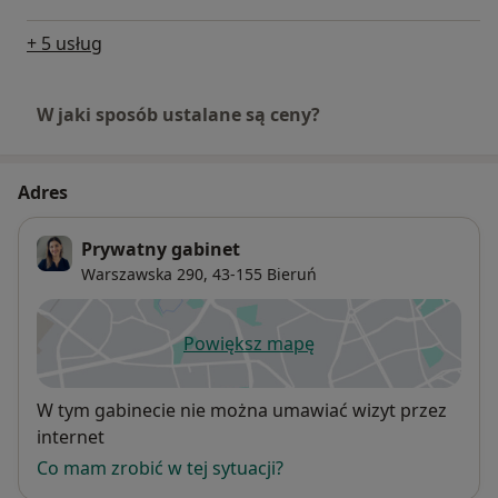
+ 5 usług
W jaki sposób ustalane są ceny?
Adres
Prywatny gabinet
Warszawska 290,
43-155
Bieruń
Powiększ mapę
otwiera się w nowej karcie
Dostępność
W tym gabinecie nie można umawiać wizyt przez
internet
Co mam zrobić w tej sytuacji?