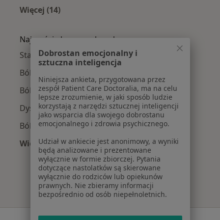
Więcej (14)
Więcej w kategorii: W pobliżu Bierunia
Najczęście leczone choroby
Dobrostan emocjonalny i
Stany pooperacyjne w Bieruniu
sztuczna inteligencja
Ból barku w Bieruniu
Niniejsza ankieta, przygotowana przez
zespół Patient Care Doctoralia, ma na celu
Ból kolana w Bieruniu
lepsze zrozumienie, w jaki sposób ludzie
korzystają z narzędzi sztucznej inteligencji
Dyskopatia w Bieruniu
jako wsparcia dla swojego dobrostanu
emocjonalnego i zdrowia psychicznego.
Bóle kręgosłupa w Bieruniu
Udział w ankiecie jest anonimowy, a wyniki
Więcej (15)
będą analizowane i prezentowane
Więcej w kategorii: Najczęście leczone chorob
wyłącznie w formie zbiorczej. Pytania
dotyczące nastolatków są skierowane
wyłącznie do rodziców lub opiekunów
prawnych. Nie zbieramy informacji
bezpośrednio od osób niepełnoletnich.