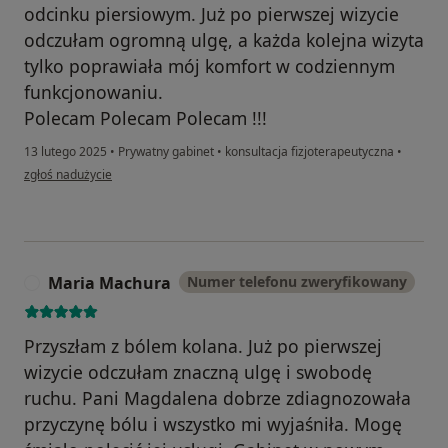
odcinku piersiowym. Już po pierwszej wizycie
odczułam ogromną ulgę, a każda kolejna wizyta
tylko poprawiała mój komfort w codziennym
funkcjonowaniu.
Polecam Polecam Polecam !!!
13 lutego 2025
•
Prywatny gabinet
•
konsultacja fizjoterapeutyczna
•
w opinii użytkownika Bett
zgłoś nadużycie
Maria Machura
Numer telefonu zweryfikowany
M
Przyszłam z bólem kolana. Już po pierwszej
wizycie odczułam znaczną ulgę i swobodę
ruchu. Pani Magdalena dobrze zdiagnozowała
przyczynę bólu i wszystko mi wyjaśniła. Mogę