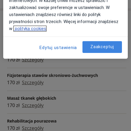
internetowych. W każdej chwili możesz sprawdzić i
zaktualizować swoje preferencje w ustawieniach. W
ustawieniach znajdziesz również linki do polityk
Usługi i ceny
prywatności stron trzecich. Więcej informacji znajdziesz
w
polityka cookies
Konsultacja fizjoterapeutyczna
170 zł
Szczegóły
Zaakceptuj
Edytuj ustawienia
Fizjoterapia przed- i pooperacyjna
170 zł
Szczegóły
Fizjoterapia stawów skroniowo-żuchwowych
170 zł
Szczegóły
Masaż tkanek głębokich
170 zł
Szczegóły
Rehabilitacja pourazowa
170 zł
Szczegóły