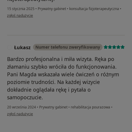
15 stycznia 2025
•
Prywatny gabinet
•
konsultacja fizjoterapeutyczna
•
w opinii użytkownika Mirka
zgłoś nadużycie
Łukasz
Numer telefonu zweryfikowany
Ł
Bardzo profesjonalna i miła wizyta. Ręka po
złamaniu szybko wróciła do funkcjonowania.
Pani Magda wskazała wiele ćwiczeń o różnym
poziomie trudności. Na każdej wizycie
dokładnie oglądała rękę i pytała o
samopoczucie.
20 września 2024
•
Prywatny gabinet
•
rehabilitacja pourazowa
•
w opinii użytkownika Łukasz
zgłoś nadużycie