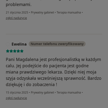
problemami.
21 stycznia 2025
•
Prywatny gabinet
•
Terapia manualna
•
w opinii użytkownika Ewa
zgłoś nadużycie
Ewelina
Numer telefonu zweryfikowany
E
Pani Magdalena jest profesjonalistką w każdym
calu. Jej podejście do pacjenta jest godne
miana prawdziwego lekarza. Dzięki niej moja
szyja odzyskała wcześniejszą sprawność. Bardzo
dziękuję i do zobaczenia !
15 stycznia 2025
•
Prywatny gabinet
•
Terapia manualna
•
w opinii użytkownika Ewelina
zgłoś nadużycie