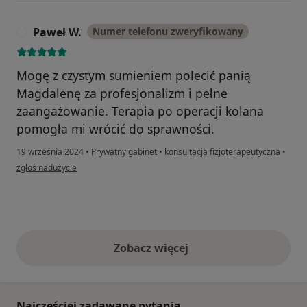
Paweł W.
Numer telefonu zweryfikowany
P
Mogę z czystym sumieniem polecić panią
Magdalenę za profesjonalizm i pełne
zaangażowanie. Terapia po operacji kolana
pomogła mi wrócić do sprawności.
19 września 2024
•
Prywatny gabinet
•
konsultacja fizjoterapeutyczna
•
w opinii użytkownika Paweł W.
zgłoś nadużycie
Zobacz więcej
opinie powyżej
Najczęściej zadawane pytania