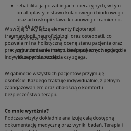
rehabilitacja po zabiegach operacyjnych, w tym
po alloplastyce stawu kolanowego i biodrowego
oraz artroskopii stawu kolanowego i ramienno-
łopatkowego,
W swojej pracy łączę elementy fizjoterapii,
traumatologii, neurofizjologii oraz osteopatii, co
bóle i zawroty głowy,
pozwala mi na holistyczną ocenę stanu pacjenta oraz
precyzyjne dobranie metod terapeutycznych do jego
zaburzenia ze strony układu pokarmowego, takie
indywidualnych potrzeb.
jak zaparcia, wzdęcia czy zgaga.
W gabinecie wszystkich pacjentów przyjmuję
osobiście. Każdego traktuję indywidualnie, z pełnym
zaangażowaniem oraz dbałością o komfort i
bezpieczeństwo terapii.
Co mnie wyróżnia?
Podczas wizyty dokładnie analizuję całą dostępną
dokumentację medyczną oraz wyniki badań. Terapia i