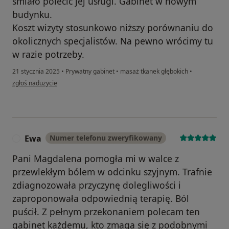
śmiało polecić jej usługi. Gabinet w nowym
budynku.
Koszt wizyty stosunkowo niższy porównaniu do
okolicznych specjalistów. Na pewno wrócimy tu
w razie potrzeby.
21 stycznia 2025
•
Prywatny gabinet
•
masaż tkanek głębokich
•
w opinii użytkownika Maria Machura
zgłoś nadużycie
Ewa
Numer telefonu zweryfikowany
E
Pani Magdalena pomogła mi w walce z
przewlekłym bólem w odcinku szyjnym. Trafnie
zdiagnozowała przyczynę dolegliwości i
zaproponowała odpowiednią terapię. Ból
puścił. Z pełnym przekonaniem polecam ten
gabinet każdemu, kto zmaga się z podobnymi