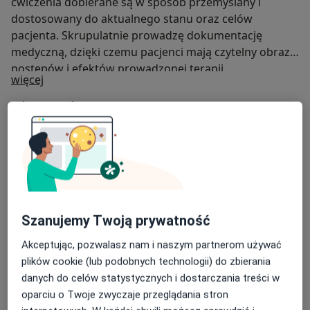
ćwiczenia dobierane są w sposób przemyślany i
dostosowany do aktualnego stanu oraz celów
pacjenta. Skrupulatnie prowadzę dokumentację
medyczną, dzięki czemu pacjenci mają czytelny obraz
postępów i efektów prowadzonej terapii.
O mnie
więcej
Zakres porad
Fizjoterapia
Główne obszary pomocy
Bóle kręgosłupa
Rwa kulszowa
Ból barku
a11y_sr_more_diseases
Ból kolana
Ból biodra
+5
Szanujemy Twoją prywatność
Pacjenci których przyjmuję
Dorośli
Akceptując, pozwalasz nam i naszym partnerom używać
Dzieci w wieku od 5 lat
plików cookie (lub podobnych technologii) do zbierania
danych do celów statystycznych i dostarczania treści w
oparciu o Twoje zwyczaje przeglądania stron
Pokaż więcej
o doświadczeniu