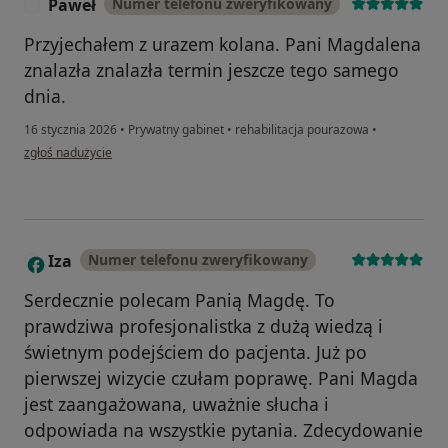
Paweł
Numer telefonu zweryfikowany
P
Przyjechałem z urazem kolana. Pani Magdalena
znalazła znalazła termin jeszcze tego samego
dnia.
16 stycznia 2026
•
Prywatny gabinet
•
rehabilitacja pourazowa
•
w opinii użytkownika Paweł
zgłoś nadużycie
Iza
Numer telefonu zweryfikowany
I
Serdecznie polecam Panią Magdę. To
prawdziwa profesjonalistka z dużą wiedzą i
świetnym podejściem do pacjenta. Już po
pierwszej wizycie czułam poprawę. Pani Magda
jest zaangażowana, uważnie słucha i
odpowiada na wszystkie pytania. Zdecydowanie