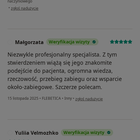
naczyniowego
w opinii użytkownika Ewa
•
zgłoś nadużycie
Małgorzata
Weryfikacja wizyty
M
Niezwykle profesjonalny specjalista. Z tym
stwierdzeniem wiążą się jego znakomite
podejście do pacjenta, ogromna wiedza,
rzeczowość, przebieg zabiegu oraz wsparcie
około-zabiegowe. Szczerze polecam.
w opinii użytkownika Małgorzata
15 listopada 2025
•
FLEBETICA
•
Inny
•
zgłoś nadużycie
Yuliia Velmozhko
Weryfikacja wizyty
Y