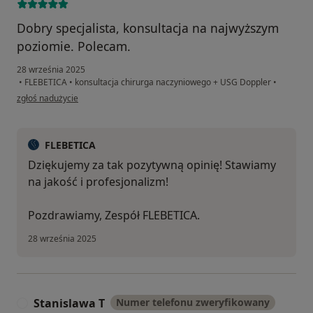
Dobry specjalista, konsultacja na najwyższym
poziomie. Polecam.
28 września 2025
•
FLEBETICA
•
konsultacja chirurga naczyniowego + USG Doppler
•
w opinii użytkownika Yuliia Velmozhko
zgłoś nadużycie
FLEBETICA
Dziękujemy za tak pozytywną opinię! Stawiamy
na jakość i profesjonalizm!
Pozdrawiamy, Zespół FLEBETICA.
28 września 2025
Stanislawa T
Numer telefonu zweryfikowany
S