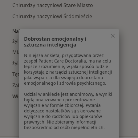
Chirurdzy naczyniowi Stare Miasto
Chirurdzy naczyniowi Śródmieście
Najczęście leczone choroby
Dobrostan emocjonalny i
żylaki kończyn dolnych w Wrocławiu
sztuczna inteligencja
Miażdżyca w Wrocławiu
Niniejsza ankieta, przygotowana przez
zespół Patient Care Doctoralia, ma na celu
żylaki w Wrocławiu
lepsze zrozumienie, w jaki sposób ludzie
korzystają z narzędzi sztucznej inteligencji
Tętniaki w Wrocławiu
jako wsparcia dla swojego dobrostanu
emocjonalnego i zdrowia psychicznego.
Zakrzepica żylna w Wrocławiu
Udział w ankiecie jest anonimowy, a wyniki
Więcej (15)
będą analizowane i prezentowane
Więcej w kategorii: Najczęście leczone chorob
wyłącznie w formie zbiorczej. Pytania
dotyczące nastolatków są skierowane
wyłącznie do rodziców lub opiekunów
prawnych. Nie zbieramy informacji
bezpośrednio od osób niepełnoletnich.