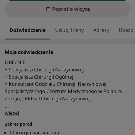
Poproś o wizytę
Doświadczenie
Usługi i ceny
Adresy
Ubezpi
Moje doświadczenie
OBECNIE:
* Specjalista Chirurgii Naczyniowej
* Specjalista Chirurgii Ogólnej
* Konsultant Oddziału Chirurgii Naczyniowej
Specjalistycznego Centrum Medycznego w Polanicy
Zdroju, Oddział Chirurgii Naczyniowej
O mnie
DOŚWIADCZENIE:
więcej
​- Zastępca Kierownika Kliniki Chirurgii Naczyniowej,
Zakres porad
Ogólnej i Transplantacyjnej Uniwersyteckiego Szpitala
Chirurgia naczyniowa
Specjalistycznego we Wrocławiu 2018 - 2021