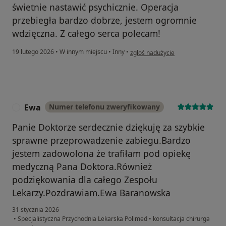
świetnie nastawić psychicznie. Operacja
przebiegła bardzo dobrze, jestem ogromnie
wdzięczna. Z całego serca polecam!
w opinii użytkownika Marty a
19 lutego 2026
•
W innym miejscu
•
Inny
•
zgłoś nadużycie
Ewa
Numer telefonu zweryfikowany
E
Panie Doktorze serdecznie dziękuję za szybkie
sprawne przeprowadzenie zabiegu.Bardzo
jestem zadowolona że trafiłam pod opiekę
medyczną Pana Doktora.Również
podziękowania dla całego Zespołu
Lekarzy.Pozdrawiam.Ewa Baranowska
31 stycznia 2026
•
Specjalistyczna Przychodnia Lekarska Polimed
•
konsultacja chirurga