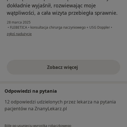
dokładnie wyjaśnił, rozwiewając moje
wątpliwości, a cała wizyta przebiegła sprawnie.
28 marca 2025
•
FLEBETICA
•
konsultacja chirurga naczyniowego + USG Doppler
•
w opinii użytkownika MCz
zgłoś nadużycie
Zobacz więcej
opinie powyżej
Odpowiedzi na pytania
12 odpowiedzi udzielonych przez lekarza na pytania
pacjentów na ZnanyLekarz.pl
Bóle po usunięciu wyrostka robaczkowego