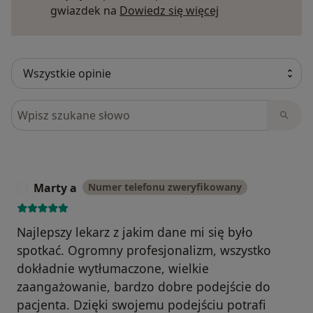
Dowiedz się więce
gwiazdek na
Dowiedz się więcej
zakresu chirurgii naczyniowej,
Szukaj w opiniach
Marty a
Numer telefonu zweryfikowany
M
Najlepszy lekarz z jakim dane mi się było
spotkać. Ogromny profesjonalizm, wszystko
dokładnie wytłumaczone, wielkie
zaangażowanie, bardzo dobre podejście do
pacjenta. Dzięki swojemu podejściu potrafi