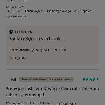
12 maja 2025
•
FLEBETICA
•
konsultacja chirurga naczyniowego + USG Doppler
•
w opinii użytkownika maciej
zgłoś nadużycie
FLEBETICA
Bardzo dziękujemy za tę opinię!
Pozdrawiamy, Zespół FLEBETICA.
12 maja 2025
KG
Numer telefonu zweryfikowany
K
Profesjonalista w każdym jednym calu. Polecam
zabieg skleroterapii.
w opinii użytkownika KG
12 kwietnia 2025
•
FLEBETICA
•
Inny
•
zgłoś nadużycie