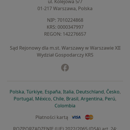
ul. Kolejowa 5/7
01-217 Warszawa, Polska
NIP: ⁠7010224868
KRS: ⁠0000347997
REGON: ⁠142276657
Sąd Rejonowy dla m.st. Warszawy w Warszawie XII
Wydział Gospodarczy KRS
Facebook
otwiera się w nowej karcie
otwiera się w nowej karcie
otwiera się w nowej karcie
otwiera się w nowej karcie
otwiera się w nowej karci
otwiera się
otwi
Polska
,
Türkiye
,
España
,
Italia
,
Deutschland
,
Česko
,
otwiera się w nowej karcie
otwiera się w nowej karcie
otwiera się w nowej karcie
otwiera się w nowej kar
otwiera się 
otwier
Portugal
,
México
,
Chile
,
Brasil
,
Argentina
,
Perú
,
otwiera się w nowej karc
Colombia
Płatności kartą
ROZPORZĄDZENIE (UE) 2022/2065 (DSA) art. 24: