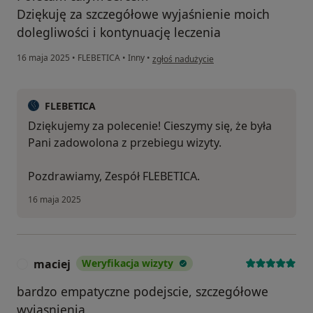
Dziękuję za szczegółowe wyjaśnienie moich
dolegliwości i kontynuację leczenia
w opinii użytkownika ZŻ
16 maja 2025
•
FLEBETICA
•
Inny
•
zgłoś nadużycie
FLEBETICA
Dziękujemy za polecenie! Cieszymy się, że była
Pani zadowolona z przebiegu wizyty.
Pozdrawiamy, Zespół FLEBETICA.
16 maja 2025
maciej
Weryfikacja wizyty
M
bardzo empatyczne podejscie, szczegółowe
wyjasnienia