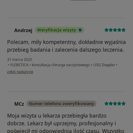
Andrzej
Weryfikacja wizyty
A
Polecam, miły kompetentny, dokładnie wyjaśnia
przebieg badania i zalecenia dalszego leczenia.
31 marca 2025
•
FLEBETICA
•
konsultacja chirurga naczyniowego + USG Doppler
•
w opinii użytkownika Andrzej
zgłoś nadużycie
MCz
Numer telefonu zweryfikowany
M
Moja wizyta u lekarza przebiegła bardzo
dobrze. Lekarz był uprzejmy, profesjonalny i
poświęcił mi odpowiednią ilość czasu. Wszystko