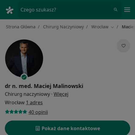
Me
Czego szukasz?
Strona Główna
Chirurg Naczyniowy
Wrocław
Macie
Zmień mias
dr n. med.
Maciej Malinowski
O specjalizacjach
Chirurg naczyniowy
·
Więcej
Wrocław
1 adres
40 opinii
Pokaż dane kontaktowe