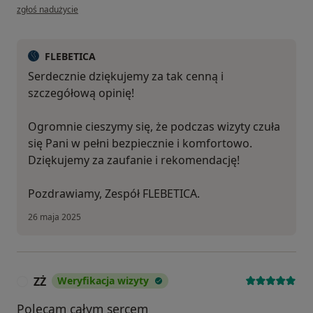
w opinii użytkownika Stanislawa T
zgłoś nadużycie
FLEBETICA
Serdecznie dziękujemy za tak cenną i
szczegółową opinię!
Ogromnie cieszymy się, że podczas wizyty czuła
się Pani w pełni bezpiecznie i komfortowo.
Dziękujemy za zaufanie i rekomendację!
Pozdrawiamy, Zespół FLEBETICA.
26 maja 2025
ZŻ
Weryfikacja wizyty
Z
Polecam całym sercem