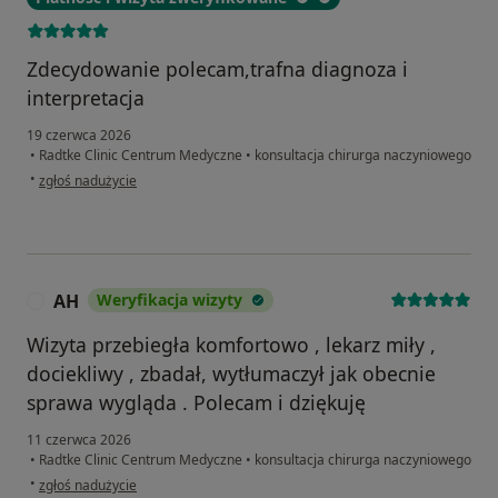
Zdecydowanie polecam,trafna diagnoza i
interpretacja
19 czerwca 2026
•
Radtke Clinic Centrum Medyczne
•
konsultacja chirurga naczyniowego
w opinii użytkownika Anna Przeracka
•
zgłoś nadużycie
AH
Weryfikacja wizyty
A
Wizyta przebiegła komfortowo , lekarz miły ,
dociekliwy , zbadał, wytłumaczył jak obecnie
sprawa wygląda . Polecam i dziękuję
11 czerwca 2026
•
Radtke Clinic Centrum Medyczne
•
konsultacja chirurga naczyniowego
w opinii użytkownika AH
•
zgłoś nadużycie