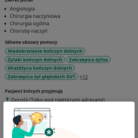
Angiologia
Chirurgia naczyniowa
Chirurgia ogólna
Choroby naczyń
Główne obszary pomocy
Niedokrwienie kończyn dolnych
Żylaki kończyn dolnych
Zakrzepica żylna
Miażdżyca kończyn dolnych
a11y_sr_more_diseas
Zakrzepica żył głębokich DVT
+12
Pacjenci których przyjmuję
Dorośli (Tylko pod niektórymi adresami)
Rodzaje konsultacji
Stacjonarne
Zobacz lokalizacje (2)
Zdjęcia i filmy