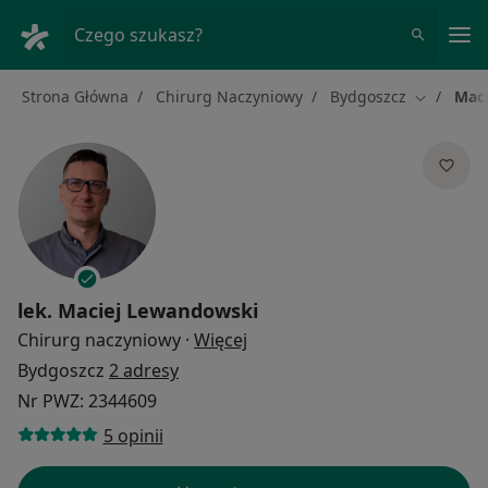
Me
Czego szukasz?
Strona Główna
Chirurg Naczyniowy
Bydgoszcz
Mac
Zmień mia
lek.
Maciej Lewandowski
O specjalizacjach
Chirurg naczyniowy
·
Więcej
Bydgoszcz
2 adresy
Nr PWZ: 2344609
5 opinii