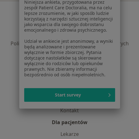
Niniejsza ankieta, przygotowana przez
zespół Patient Care Doctoralia, ma na celu
Serwis
lepsze zrozumienie, w jaki sposób ludzie
korzystają z narzędzi sztucznej inteligencji
Regulamin
jako wsparcia dla swojego dobrostanu
Polityka prywatności pacjentów
emocjonalnego i zdrowia psychicznego.
Polityka prywatności profesjonalistów
Udział w ankiecie jest anonimowy, a wyniki
Polityka prywatności dla profesjonalistów, których
będą analizowane i prezentowane
dane pozyskaliśmy samodzielnie
wyłącznie w formie zbiorczej. Pytania
Polityka cookies
dotyczące nastolatków są skierowane
wyłącznie do rodziców lub opiekunów
Jak działają wyniki wyszukiwania
prawnych. Nie zbieramy informacji
Dostępność
bezpośrednio od osób niepełnoletnich.
O nas
Praca
Rekrutujemy!
Start survey
Partnerzy
Centrum prasowe
Kontakt
Dla pacjentów
Lekarze