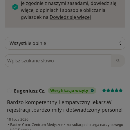
je zgodnie z naszymi zasadami, dowiedz się
więcej o opiniach i sposobie obliczania
Dowiedz się więce
gwiazdek na
Dowiedz się więcej
Szukaj w opiniach
Eugeniusz Cz.
Weryfikacja wizyty
E
Bardzo kompetentny i empatyczny lekarz.W
rejestracji ,bardzo miły i doświadczony personel
10 lipca 2026
•
Radtke Clinic Centrum Medyczne
•
konsultacja chirurga naczyniowego
+ USG Doppler