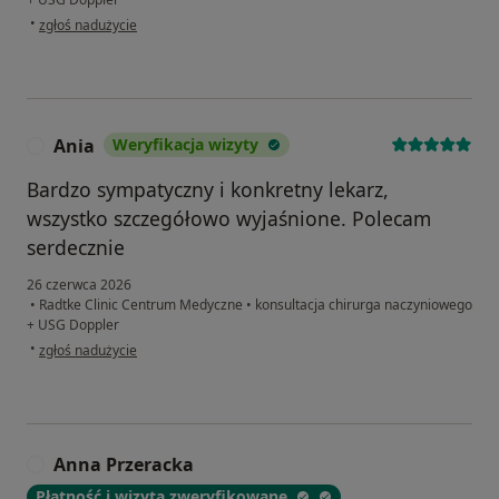
w opinii użytkownika Eugeniusz Cz.
•
zgłoś nadużycie
Ania
Weryfikacja wizyty
A
Bardzo sympatyczny i konkretny lekarz,
wszystko szczegółowo wyjaśnione. Polecam
serdecznie
26 czerwca 2026
•
Radtke Clinic Centrum Medyczne
•
konsultacja chirurga naczyniowego
+ USG Doppler
w opinii użytkownika Ania
•
zgłoś nadużycie
Anna Przeracka
A
Płatność i wizyta zweryfikowane