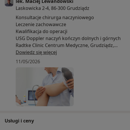
lek. Maciej Lewandowski
Laskowicka 2-4, 86-300 Grudziądz
Konsultacje chirurga naczyniowego
Leczenie zachowawcze
Kwalifikacja do operacji
USG Doppler naczyń kończyn dolnych i górnych
Radtke Clinic Centrum Medyczne, Grudziądz,
rejestracja 736-79-79-79
Dowiedz się więcej
11/05/2026
Usługi i ceny