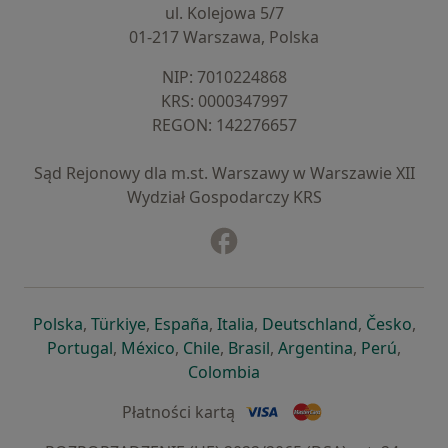
ul. Kolejowa 5/7
01-217 Warszawa, Polska
NIP: ⁠7010224868
KRS: ⁠0000347997
REGON: ⁠142276657
Sąd Rejonowy dla m.st. Warszawy w Warszawie XII
Wydział Gospodarczy KRS
Facebook
otwiera się w nowej karcie
otwiera się w nowej karcie
otwiera się w nowej karcie
otwiera się w nowej karcie
otwiera się w nowej karci
otwiera się
otwi
Polska
,
Türkiye
,
España
,
Italia
,
Deutschland
,
Česko
,
otwiera się w nowej karcie
otwiera się w nowej karcie
otwiera się w nowej karcie
otwiera się w nowej kar
otwiera się 
otwier
Portugal
,
México
,
Chile
,
Brasil
,
Argentina
,
Perú
,
otwiera się w nowej karc
Colombia
Płatności kartą