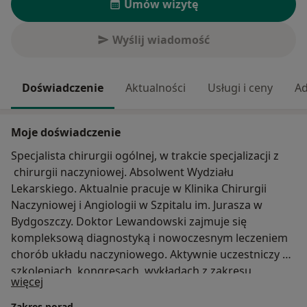
Umów wizytę
Wyślij wiadomość
Doświadczenie
Aktualności
Usługi i ceny
Ad
Moje doświadczenie
Specjalista chirurgii ogólnej, w trakcie specjalizacji z
chirurgii naczyniowej. Absolwent Wydziału
Lekarskiego. Aktualnie pracuje w Klinika Chirurgii
Naczyniowej i Angiologii w Szpitalu im. Jurasza w
Bydgoszczy. Doktor Lewandowski zajmuje się
kompleksową diagnostyką i nowoczesnym leczeniem
chorób układu naczyniowego. Aktywnie uczestniczy w
szkoleniach, kongresach, wykładach z zakresu
O mnie
więcej
chirurgii naczyniowej. Doświadczenie i profesjonalizm
są gwarantem najwyższej jakości usług medycznych.
Zakres porad