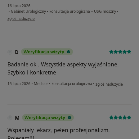
16 lipca 2026
•
Gabinet Urologiczny
•
konsultacja urologiczna + USG moszny
•
w opinii użytkownika Marcin
zgłoś nadużycie
D
Weryfikacja wizyty
Badanie ok . Wszystkie aspekty wyjaśnione.
Szybko i konkretne
w opinii użytkownika D
15 lipca 2026
•
Medicor
•
konsultacja urologiczna
•
zgłoś nadużycie
M
Weryfikacja wizyty
Wspaniały lekarz, pełen profesjonalizm.
Polecam!!!