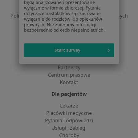
Polityka prywatności pacjentów
będą analizowane i prezentowane
Polityka prywatności profesjonalistów
wyłącznie w formie zbiorczej. Pytania
dotyczące nastolatków są skierowane
Polityka prywatności dla profesjonalistów, których
wyłącznie do rodziców lub opiekunów
dane pozyskaliśmy samodzielnie
prawnych. Nie zbieramy informacji
Polityka cookies
bezpośrednio od osób niepełnoletnich.
Jak działają wyniki wyszukiwania
Dostępność
Start survey
O nas
Praca
Rekrutujemy!
Partnerzy
Centrum prasowe
Kontakt
Dla pacjentów
Lekarze
Placówki medyczne
Pytania i odpowiedzi
Usługi i zabiegi
Choroby