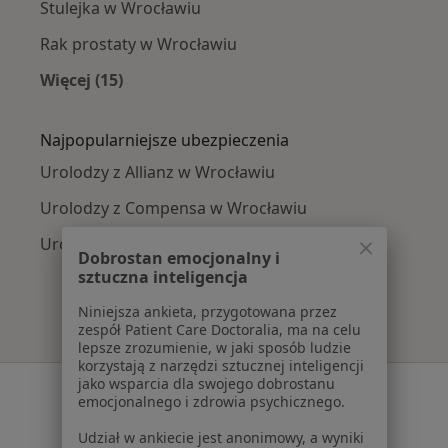
Stulejka w Wrocławiu
Rak prostaty w Wrocławiu
Więcej (15)
Więcej w kategorii: Najczęście leczone chorob
Najpopularniejsze ubezpieczenia
Urolodzy z Allianz w Wrocławiu
Urolodzy z Compensa w Wrocławiu
Urolodzy z PZU Zdrowie w Wrocławiu
Dobrostan emocjonalny i
sztuczna inteligencja
Niniejsza ankieta, przygotowana przez
zespół Patient Care Doctoralia, ma na celu
lepsze zrozumienie, w jaki sposób ludzie
korzystają z narzędzi sztucznej inteligencji
jako wsparcia dla swojego dobrostanu
Serwis
emocjonalnego i zdrowia psychicznego.
Regulamin
Udział w ankiecie jest anonimowy, a wyniki