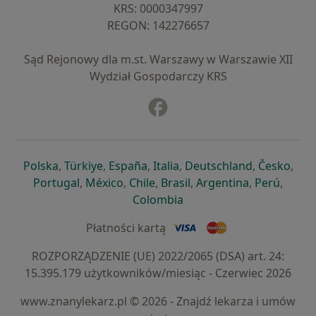
KRS: ⁠0000347997
REGON: ⁠142276657
Sąd Rejonowy dla m.st. Warszawy w Warszawie XII
Wydział Gospodarczy KRS
Facebook
otwiera się w nowej karcie
otwiera się w nowej karcie
otwiera się w nowej karcie
otwiera się w nowej karcie
otwiera się w nowej karci
otwiera się
otwi
Polska
,
Türkiye
,
España
,
Italia
,
Deutschland
,
Česko
,
otwiera się w nowej karcie
otwiera się w nowej karcie
otwiera się w nowej karcie
otwiera się w nowej kar
otwiera się 
otwier
Portugal
,
México
,
Chile
,
Brasil
,
Argentina
,
Perú
,
otwiera się w nowej karc
Colombia
Płatności kartą
ROZPORZĄDZENIE (UE) 2022/2065 (DSA) art. 24:
15.395.179 użytkowników/miesiąc - Czerwiec 2026
www.znanylekarz.pl © 2026 - Znajdź lekarza i umów