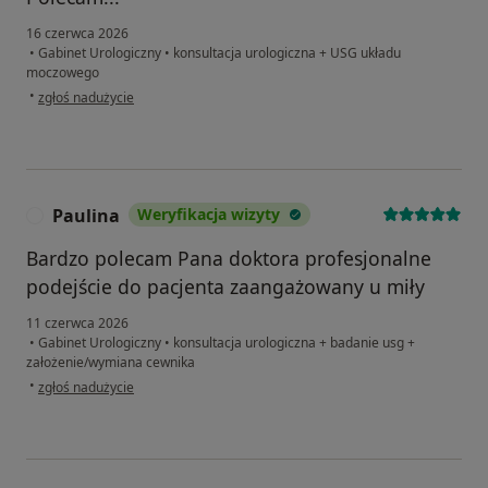
16 czerwca 2026
•
Gabinet Urologiczny
•
konsultacja urologiczna + USG układu
moczowego
w opinii użytkownika M
•
zgłoś nadużycie
Paulina
Weryfikacja wizyty
P
Bardzo polecam Pana doktora profesjonalne
podejście do pacjenta zaangażowany u miły
11 czerwca 2026
•
Gabinet Urologiczny
•
konsultacja urologiczna + badanie usg +
założenie/wymiana cewnika
w opinii użytkownika Paulina
•
zgłoś nadużycie