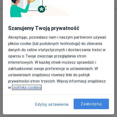
Usługi i ceny
Szanujemy Twoją prywatność
Konsultacja urologiczna
Umów wizytę
Od 300 zł
Szczegóły
Akceptując, pozwalasz nam i naszym partnerom używać
plików cookie (lub podobnych technologii) do zbierania
Konsultacja urologiczna + USG
danych do celów statystycznych i dostarczania treści w
moszny
Umów wizytę
oparciu o Twoje zwyczaje przeglądania stron
Od 300 zł
Szczegóły
internetowych. W każdej chwili możesz sprawdzić i
zaktualizować swoje preferencje w ustawieniach. W
Konsultacja urologiczna + USG
ustawieniach znajdziesz również linki do polityk
prostaty przez powłoki brzuszne
Umów wizytę
prywatności stron trzecich. Więcej informacji znajdziesz
Od 300 zł
Szczegóły
w
polityka cookies
Konsultacja urologiczna + USG
układu moczowego
Zaakceptuj
Umów wizytę
Edytuj ustawienia
Od 300 zł
Szczegóły