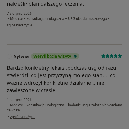
nakreślił plan dalszego leczenia.
7 sierpnia 2026
•
Medicor
•
konsultacja urologiczna + USG układu moczowego
•
w opinii użytkownika Zdzisława Zając
zgłoś nadużycie
Sylwia
Weryfikacja wizyty
S
Bardzo konkretny lekarz ,podczas usg od razu
stwierdzil co jest przyczyną mojego stanu...co
ważne wdrożył konkretne działanie ...nie
zawieszone w czasie
1 sierpnia 2026
•
Medicor
•
konsultacja urologiczna + badanie usg + założenie/wymiana
cewnika
w opinii użytkownika Sylwia
•
zgłoś nadużycie