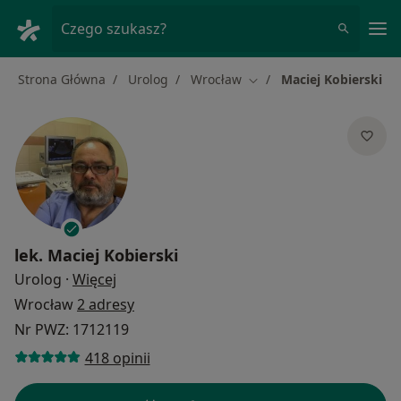
Me
Czego szukasz?
Strona Główna
Urolog
Wrocław
Maciej Kobierski
Zmień miasto
lek.
Maciej Kobierski
O specjalizacjach
Urolog
·
Więcej
Wrocław
2 adresy
Nr PWZ: 1712119
418 opinii