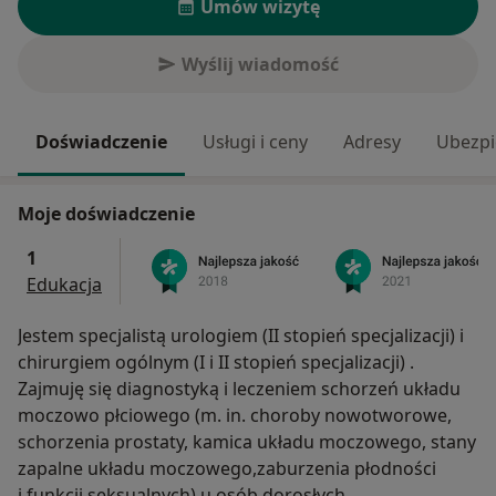
Umów wizytę
Wyślij wiadomość
Doświadczenie
Usługi i ceny
Adresy
Ubezpi
Moje doświadczenie
1
Edukacja
Jestem specjalistą urologiem (II stopień specjalizacji) i
chirurgiem ogólnym (I i II stopień specjalizacji) .
Zajmuję się diagnostyką i leczeniem schorzeń układu
moczowo płciowego (m. in. choroby nowotworowe,
schorzenia prostaty, kamica układu moczowego, stany
zapalne układu moczowego,zaburzenia płodności
i funkcji seksualnych) u osób dorosłych.