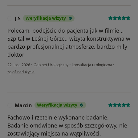
J.S
Weryfikacja wizyty
J
Polecam, podejście do pacjenta jak w filmie ,,
Szpital w Leśnej Górze,, wizyta konstruktywna w
bardzo profesjonalnej atmosferze, bardzo miły
doktor
22 lipca 2026
•
Gabinet Urologiczny
•
konsultacja urologiczna
•
w opinii użytkownika J.S
zgłoś nadużycie
Marcin
Weryfikacja wizyty
M
Fachowo i rzetelnie wykonane badanie.
Badanie omówione w sposób szczegółowy, nie
zostawiający miejsca na wątpliwości.