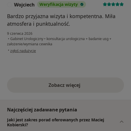
Wojciech
Weryfikacja wizyty
W
Bardzo przyjazna wizyta i kompetentna. Miła
atmosfera i punktualność.
9 czerwca 2026
•
Gabinet Urologiczny
•
konsultacja urologiczna + badanie usg +
założenie/wymiana cewnika
w opinii użytkownika Wojciech
•
zgłoś nadużycie
Zobacz więcej
opinie powyżej
Najczęściej zadawane pytania
Jaki jest zakres porad oferowanych przez Maciej
Kobierski?