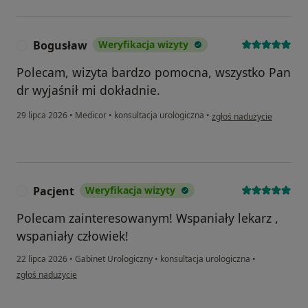
Bogusław
Weryfikacja wizyty
B
Polecam, wizyta bardzo pomocna, wszystko Pan
dr wyjaśnił mi dokładnie.
w opinii użytkownika Bog
29 lipca 2026
•
Medicor
•
konsultacja urologiczna
•
zgłoś nadużycie
Pacjent
Weryfikacja wizyty
P
Polecam zainteresowanym! Wspaniały lekarz ,
wspaniały człowiek!
22 lipca 2026
•
Gabinet Urologiczny
•
konsultacja urologiczna
•
w opinii użytkownika Pacjent
zgłoś nadużycie