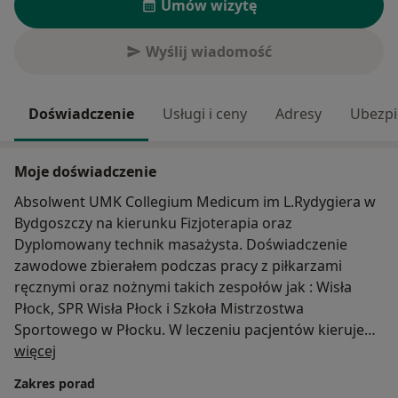
Umów wizytę
Wyślij wiadomość
Doświadczenie
Usługi i ceny
Adresy
Ubezpi
Moje doświadczenie
Absolwent UMK Collegium Medicum im L.Rydygiera w
Bydgoszczy na kierunku Fizjoterapia oraz
Dyplomowany technik masażysta. Doświadczenie
zawodowe zbierałem podczas pracy z piłkarzami
ręcznymi oraz nożnymi takich zespołów jak : Wisła
Płock, SPR Wisła Płock i Szkoła Mistrzostwa
Sportowego w Płocku. W leczeniu pacjentów kieruje
O mnie
się maksymą: " Ruch zastąpi prawie każdy lek, podczas
więcej
gdy żaden lek nie zastąpi ruchu". Jako fizjoterapeuta
Zakres porad
wykorzystuje technik nauczonych z licznych kursów.