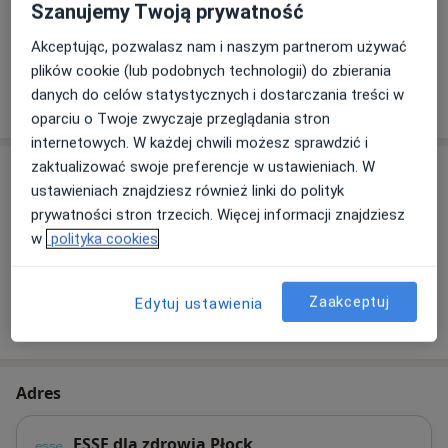
Szanujemy Twoją prywatność
Zobacz galerię (6)
Akceptując, pozwalasz nam i naszym partnerom używać
plików cookie (lub podobnych technologii) do zbierania
Pokaż więcej
danych do celów statystycznych i dostarczania treści w
o doświadczeniu
oparciu o Twoje zwyczaje przeglądania stron
internetowych. W każdej chwili możesz sprawdzić i
zaktualizować swoje preferencje w ustawieniach. W
Usługi i ceny
ustawieniach znajdziesz również linki do polityk
Fizjoterapia
prywatności stron trzecich. Więcej informacji znajdziesz
Umów wizytę
230 zł
Szczegóły
w
polityka cookies
Zaakceptuj
Edytuj ustawienia
W jaki sposób ustalane są ceny?
Adres
ESSE dla zdrowia Płock