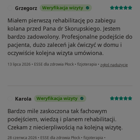
Grzegorz
Weryfikacja wizyty
G
Miałem pierwszą rehabilitację po zabiegu
kolana przed Pana dr Skorupskiego. Jestem
bardzo zadowolony. Profesjonalne podejście do
pacjenta, dużo zaleceń jak ćwiczyć w domu i
oczywiście kolejna wizyta umówiona.
w opinii użytkownika G
13 lipca 2026
•
ESSE dla zdrowia Płock
•
fizjoterapia
•
zgłoś nadużycie
Karola
Weryfikacja wizyty
K
Bardzo mile zaskoczona tak fachowym
podejściem, wiedzą i planem rehabilitacji.
Czekam z niecierpliwością na kolejną wizytę.
28 czerwca 2026
•
ESSE dla zdrowia Płock
•
fizjoterapia
•