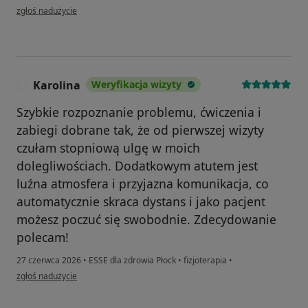
w opinii użytkownika Karola
zgłoś nadużycie
Karolina
Weryfikacja wizyty
K
Szybkie rozpoznanie problemu, ćwiczenia i
zabiegi dobrane tak, że od pierwszej wizyty
czułam stopniową ulgę w moich
dolegliwościach. Dodatkowym atutem jest
luźna atmosfera i przyjazna komunikacja, co
automatycznie skraca dystans i jako pacjent
możesz poczuć się swobodnie. Zdecydowanie
polecam!
27 czerwca 2026
•
ESSE dla zdrowia Płock
•
fizjoterapia
•
w opinii użytkownika Karolina
zgłoś nadużycie