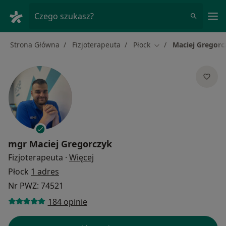
Me
Czego szukasz?
Strona Główna
Fizjoterapeuta
Płock
Maciej Gregorc
Zmień miasto
mgr
Maciej Gregorczyk
O specjalizacjach
Fizjoterapeuta
·
Więcej
Płock
1 adres
Nr PWZ: 74521
184 opinie