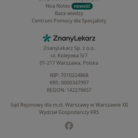
Noa Notes
nowość
Baza wiedzy
Centrum Pomocy dla Specjalisty
Kontakt
ZnanyLekarz - Strona główna
ZnanyLekarz Sp. z o.o.
ul. Kolejowa 5/7
01-217 Warszawa, Polska
NIP: ⁠7010224868
KRS: ⁠0000347997
REGON: ⁠142276657
Sąd Rejonowy dla m.st. Warszawy w Warszawie XII
Wydział Gospodarczy KRS
Facebook
otwiera się w nowej karcie