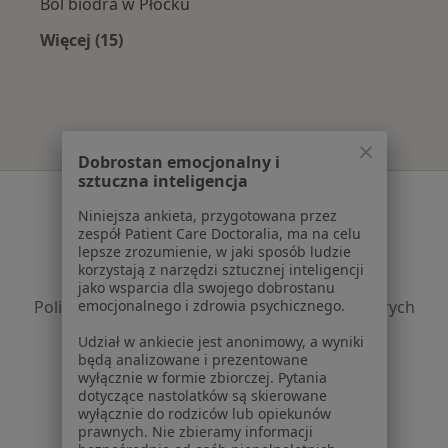
Ból biodra w Płocku
Więcej (15)
Więcej w kategorii: Najczęście leczone chorob
Dobrostan emocjonalny i
sztuczna inteligencja
Serwis
Niniejsza ankieta, przygotowana przez
Regulamin
zespół Patient Care Doctoralia, ma na celu
lepsze zrozumienie, w jaki sposób ludzie
Polityka prywatności pacjentów
korzystają z narzędzi sztucznej inteligencji
Polityka prywatności profesjonalistów
jako wsparcia dla swojego dobrostanu
Polityka prywatności dla profesjonalistów, których
emocjonalnego i zdrowia psychicznego.
dane pozyskaliśmy samodzielnie
Udział w ankiecie jest anonimowy, a wyniki
Polityka cookies
będą analizowane i prezentowane
Jak działają wyniki wyszukiwania
wyłącznie w formie zbiorczej. Pytania
dotyczące nastolatków są skierowane
Dostępność
wyłącznie do rodziców lub opiekunów
O nas
prawnych. Nie zbieramy informacji