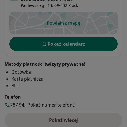
Padlewskiego 14,
09-402
Płock
Powiększ mapę
otwiera się w nowej karcie
Dostępność
Pokaż kalendarz
Metody płatności (wizyty prywatne)
Gotówka
Karta płatnicza
Blik
Telefon
787 94...
Pokaż numer telefonu
Pokaż więcej
o adresie