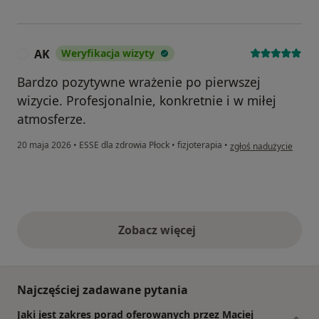
AK
Weryfikacja wizyty
A
Bardzo pozytywne wrażenie po pierwszej
wizycie. Profesjonalnie, konkretnie i w miłej
atmosferze.
w opinii użytkownika A
20 maja 2026
•
ESSE dla zdrowia Płock
•
fizjoterapia
•
zgłoś nadużycie
Zobacz więcej
opinie powyżej
Najczęściej zadawane pytania
Jaki jest zakres porad oferowanych przez Maciej