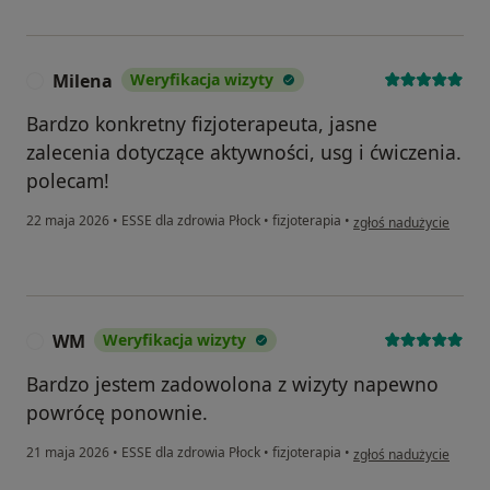
Milena
Weryfikacja wizyty
M
Bardzo konkretny fizjoterapeuta, jasne
zalecenia dotyczące aktywności, usg i ćwiczenia.
polecam!
w opinii użytkownika M
22 maja 2026
•
ESSE dla zdrowia Płock
•
fizjoterapia
•
zgłoś nadużycie
WM
Weryfikacja wizyty
W
Bardzo jestem zadowolona z wizyty napewno
powrócę ponownie.
w opinii użytkownika 
21 maja 2026
•
ESSE dla zdrowia Płock
•
fizjoterapia
•
zgłoś nadużycie