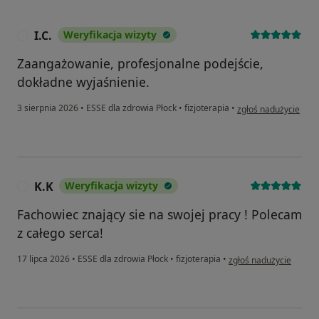
I.C.
Weryfikacja wizyty
I
Zaangażowanie, profesjonalne podejście,
dokładne wyjaśnienie.
w opinii użytkownika 
3 sierpnia 2026
•
ESSE dla zdrowia Płock
•
fizjoterapia
•
zgłoś nadużycie
K.K
Weryfikacja wizyty
K
Fachowiec znający sie na swojej pracy ! Polecam
z całego serca!
w opinii użytkownika K.
17 lipca 2026
•
ESSE dla zdrowia Płock
•
fizjoterapia
•
zgłoś nadużycie