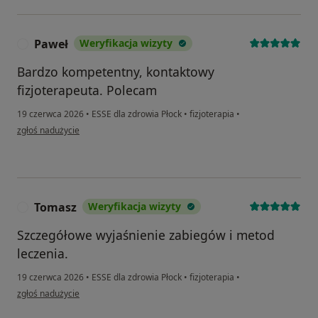
Paweł
Weryfikacja wizyty
P
Bardzo kompetentny, kontaktowy
fizjoterapeuta. Polecam
19 czerwca 2026
•
ESSE dla zdrowia Płock
•
fizjoterapia
•
w opinii użytkownika Paweł
zgłoś nadużycie
Tomasz
Weryfikacja wizyty
T
Szczegółowe wyjaśnienie zabiegów i metod
leczenia.
19 czerwca 2026
•
ESSE dla zdrowia Płock
•
fizjoterapia
•
w opinii użytkownika Tomasz
zgłoś nadużycie