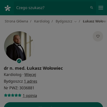
Me
Czego szukasz?
Strona Główna
Kardiolog
Bydgoszcz
Łukasz Wołow
Zmień miasto
dr n. med.
Łukasz Wołowiec
O specjalizacjach
Kardiolog
·
Więcej
Bydgoszcz
1 adres
Nr PWZ: 3036881
1 opinia