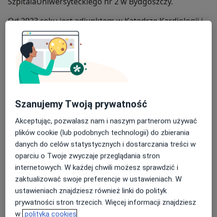
SzpitalaUniwersyteckiego nr 2 w Bydgoszczy.
Od 2023 roku jest adiunktem w Katedrze Kardiologii i
Farmakologii Klinicznej, Collegium Medicum im.
Ludwika Rydygiera w Bydgoszczy Uniwersytetu
Mikołaja Kopernika w Toruniu.
Od 2025 roku koordynuje program lekowy NFZ –
leczenie pacjentów z kardiomiopatią przerostową. Jest
autorem i recenzentem licznych prac publikowanych w
Szanujemy Twoją prywatność
pismach krajowych i zagranicznych z zakresu
kardiologii i farmakologii klinicznej.
Akceptując, pozwalasz nam i naszym partnerom używać
plików cookie (lub podobnych technologii) do zbierania
O mnie
więcej
danych do celów statystycznych i dostarczania treści w
oparciu o Twoje zwyczaje przeglądania stron
Zakres porad
internetowych. W każdej chwili możesz sprawdzić i
Kardiologia
zaktualizować swoje preferencje w ustawieniach. W
Główne obszary pomocy
ustawieniach znajdziesz również linki do polityk
prywatności stron trzecich. Więcej informacji znajdziesz
Choroba wieńcowa
Nadciśnienie tętnicze
w
polityka cookies