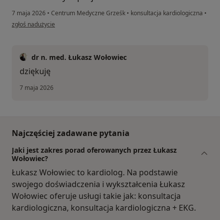
7 maja 2026
•
Centrum Medyczne Grześk
•
konsultacja kardiologiczna
•
w opinii użytkownika Bogdan
zgłoś nadużycie
dr n. med. Łukasz Wołowiec
dziękuję
7 maja 2026
Najczęściej zadawane pytania
Jaki jest zakres porad oferowanych przez Łukasz
Wołowiec?
Łukasz Wołowiec to kardiolog. Na podstawie
swojego doświadczenia i wykształcenia Łukasz
Wołowiec oferuje usługi takie jak: konsultacja
kardiologiczna, konsultacja kardiologiczna + EKG.