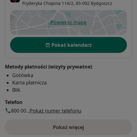
Fryderyka Chopina 11A/2,
85-092
Bydgoszcz
Powiększ mapę
otwiera się w nowej karcie
Dostępność
Pokaż kalendarz
Metody płatności (wizyty prywatne)
Gotówka
Karta płatnicza
Blik
Telefon
800 00...
Pokaż numer telefonu
Pokaż więcej
o adresie