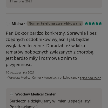
11 sierpnia 2025
Michał
Numer telefonu zweryfikowany
M
Pan Doktor bardzo konkretny. Sprawnie i bez
zbędnych ozdobników wyjaśnił jak będzie
wyglądało leczenie. Doradził też w kilka
tematów pobocznych związanych z chorobą.
Jest bardzo miły i rozmowa z nim to
przyjemność.
10 października 2021
w opinii użytkownika
•
Wrocław Medical Center
•
konsultacja onkologiczna
•
zgłoś nadużycie
Wrocław Medical Center
Serdecznie dziękujemy w imieniu specjalisty!
Pozdrawiamy :)