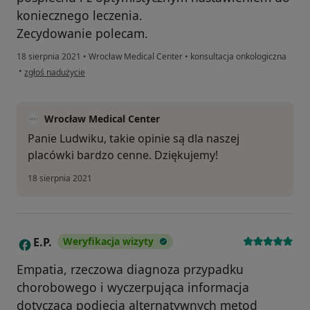
koniecznego leczenia.
Zecydowanie polecam.
18 sierpnia 2021
•
Wrocław Medical Center
•
konsultacja onkologiczna
w opinii użytkownika Ludwik Kuźniarz
•
zgłoś nadużycie
Wrocław Medical Center
Panie Ludwiku, takie opinie są dla naszej
placówki bardzo cenne. Dziękujemy!
18 sierpnia 2021
E.P.
Weryfikacja wizyty
E
Empatia, rzeczowa diagnoza przypadku
chorobowego i wyczerpująca informacja
dotycząca podjęcia alternatywnych metod