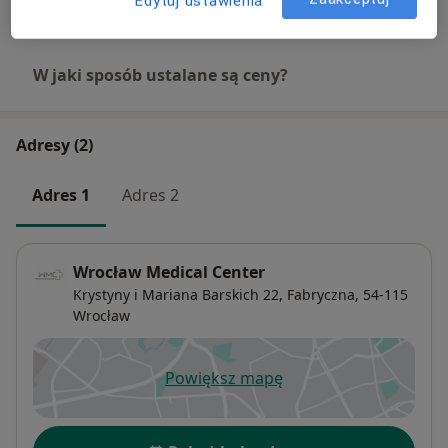
Edytuj ustawienia
W jaki sposób ustalane są ceny?
Adresy (2)
Adres 1
Adres 2
Wrocław Medical Center
Krystyny i Mariana Barskich 22,
Fabryczna
, 54-115
Wrocław
Powiększ mapę
otwiera się w nowej karcie
Dostępność