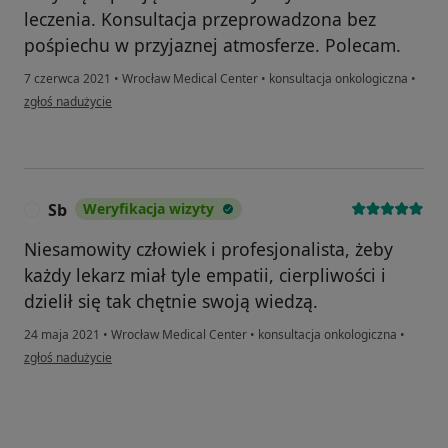
leczenia. Konsultacja przeprowadzona bez
pośpiechu w przyjaznej atmosferze. Polecam.
7 czerwca 2021
•
Wrocław Medical Center
•
konsultacja onkologiczna
•
w opinii użytkownika E.P.
zgłoś nadużycie
Sb
Weryfikacja wizyty
S
Niesamowity człowiek i profesjonalista, żeby
każdy lekarz miał tyle empatii, cierpliwości i
dzielił się tak chętnie swoją wiedzą.
24 maja 2021
•
Wrocław Medical Center
•
konsultacja onkologiczna
•
w opinii użytkownika Sb
zgłoś nadużycie