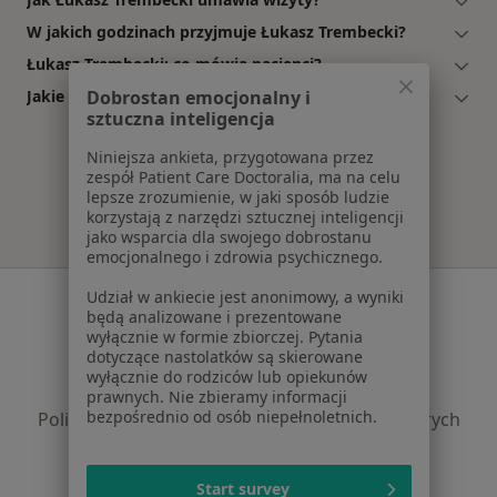
W jakich godzinach przyjmuje Łukasz Trembecki?
Łukasz Trembecki: co mówią pacjenci?
Jakie ubezpieczenia akceptuje Łukasz Trembecki?
Dobrostan emocjonalny i
sztuczna inteligencja
Niniejsza ankieta, przygotowana przez
zespół Patient Care Doctoralia, ma na celu
lepsze zrozumienie, w jaki sposób ludzie
korzystają z narzędzi sztucznej inteligencji
jako wsparcia dla swojego dobrostanu
emocjonalnego i zdrowia psychicznego.
Serwis
Udział w ankiecie jest anonimowy, a wyniki
będą analizowane i prezentowane
wyłącznie w formie zbiorczej. Pytania
Regulamin
dotyczące nastolatków są skierowane
Polityka prywatności pacjentów
wyłącznie do rodziców lub opiekunów
Polityka prywatności profesjonalistów
prawnych. Nie zbieramy informacji
bezpośrednio od osób niepełnoletnich.
Polityka prywatności dla profesjonalistów, których
dane pozyskaliśmy samodzielnie
Polityka cookies
Start survey