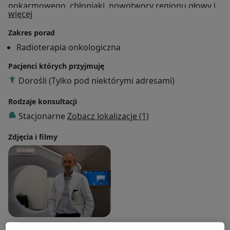
pokarmowego, chłoniaki, nowotwory regionu głowy i
O mnie
więcej
szyi, czerniak skóry, mięsaki tkanek miękkich.
Zakres porad
Radioterapia onkologiczna
Pacjenci których przyjmuję
Dorośli (Tylko pod niektórymi adresami)
Rodzaje konsultacji
Stacjonarne
Zobacz lokalizacje (1)
Zdjęcia i filmy