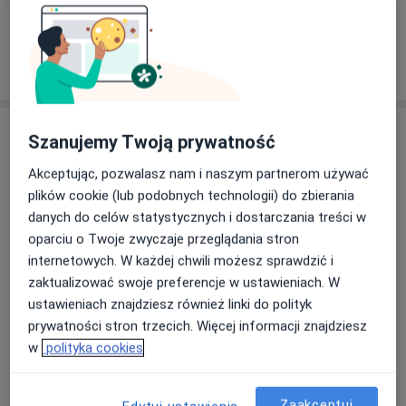
Zobacz galerię (1)
Pokaż więcej
o doświadczeniu
Usługi i ceny
Szanujemy Twoją prywatność
Konsultacja onkologiczna
Akceptując, pozwalasz nam i naszym partnerom używać
Od 250 zł
Szczegóły
plików cookie (lub podobnych technologii) do zbierania
danych do celów statystycznych i dostarczania treści w
Badanie skóry (dermatoskopia)
oparciu o Twoje zwyczaje przeglądania stron
250 zł
Szczegóły
internetowych. W każdej chwili możesz sprawdzić i
zaktualizować swoje preferencje w ustawieniach. W
ustawieniach znajdziesz również linki do polityk
Konsultacja dermatologiczna
prywatności stron trzecich. Więcej informacji znajdziesz
Szczegóły
w
polityka cookies
Konsultacja onkologa radioterapeuty
250 zł
Szczegóły
Zaakceptuj