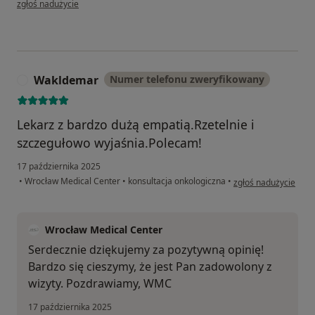
zgłoś nadużycie
Wakldemar
Numer telefonu zweryfikowany
W
Lekarz z bardzo dużą empatią.Rzetelnie i
szczegułowo wyjaśnia.Polecam!
17 października 2025
w opinii użytkownik
•
Wrocław Medical Center
•
konsultacja onkologiczna
•
zgłoś nadużycie
Wrocław Medical Center
Serdecznie dziękujemy za pozytywną opinię!
Bardzo się cieszymy, że jest Pan zadowolony z
wizyty. Pozdrawiamy, WMC
17 października 2025