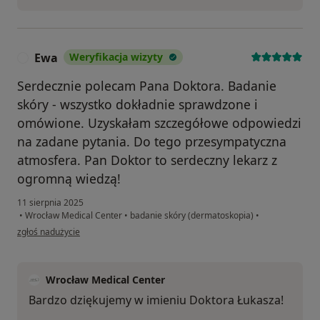
Ewa
Weryfikacja wizyty
E
Serdecznie polecam Pana Doktora. Badanie
skóry - wszystko dokładnie sprawdzone i
omówione. Uzyskałam szczegółowe odpowiedzi
na zadane pytania. Do tego przesympatyczna
atmosfera. Pan Doktor to serdeczny lekarz z
ogromną wiedzą!
11 sierpnia 2025
•
Wrocław Medical Center
•
badanie skóry (dermatoskopia)
•
w opinii użytkownika Ewa
zgłoś nadużycie
Wrocław Medical Center
Bardzo dziękujemy w imieniu Doktora Łukasza!