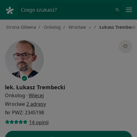
Me
Czego szukasz?
Strona Główna
Onkolog
Wrocław
Łukasz Trembeck
Zmień miasto
lek.
Łukasz Trembecki
O specjalizacjach
Onkolog
·
Więcej
Wrocław
2 adresy
Nr PWZ: 2345198
14 opinii