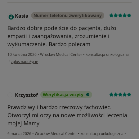
Kasia
Numer telefonu zweryfikowany
K
Bardzo dobre podejście do pacjenta, dużo
empatii i zaangażowania, zrozumienie i
wytłumaczenie. Bardzo polecam
10 kwietnia 2026
•
Wrocław Medical Center
•
konsultacja onkologiczna
w opinii użytkownika Kasia
•
zgłoś nadużycie
Krzysztof
Weryfikacja wizyty
K
Prawdziwy i bardzo rzeczowy fachowiec.
Otworzył mi oczy na nowe możliwości leczenia
mojej Mamy.
6 marca 2026
•
Wrocław Medical Center
•
konsultacja onkologiczna
•
w opinii użytkownika Krzysztof