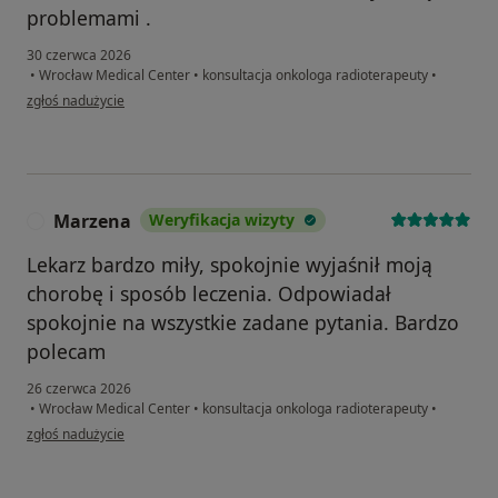
problemami .
30 czerwca 2026
•
Wrocław Medical Center
•
konsultacja onkologa radioterapeuty
•
w opinii użytkownika Alicja
zgłoś nadużycie
Marzena
Weryfikacja wizyty
M
Lekarz bardzo miły, spokojnie wyjaśnił moją
chorobę i sposób leczenia. Odpowiadał
spokojnie na wszystkie zadane pytania. Bardzo
polecam
26 czerwca 2026
•
Wrocław Medical Center
•
konsultacja onkologa radioterapeuty
•
w opinii użytkownika Marzena
zgłoś nadużycie