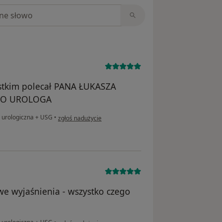
niach
stkim polecał PANA ŁUKASZA
GO UROLOGA
w opinii użytkownika Bogdan
 urologiczna + USG
•
zgłoś nadużycie
we wyjaśnienia - wszystko czego
w opinii użytkownika M.W.