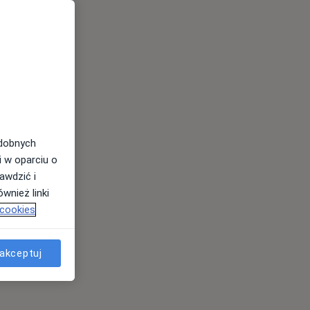
odobnych
i w oparciu o
awdzić i
wnież linki
 cookies
akceptuj