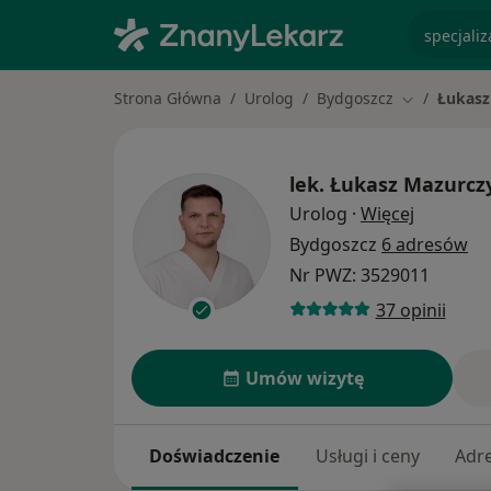
specjaliz
Strona Główna
Urolog
Bydgoszcz
Łukasz
Zmień mias
lek.
Łukasz Mazurcz
O specjal
Urolog
·
Więcej
Bydgoszcz
6 adresów
Nr PWZ: 3529011
37 opinii
Umów wizytę
Doświadczenie
Usługi i ceny
Adr