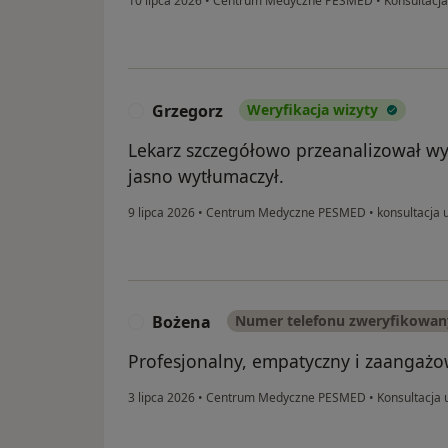
10 lipca 2026
•
Centrum Medyczne PESMED
•
Konsultacja
Grzegorz
Weryfikacja wizyty
G
Lekarz szczegółowo przeanalizował wyn
jasno wytłumaczył.
9 lipca 2026
•
Centrum Medyczne PESMED
•
konsultacja 
Bożena
Numer telefonu zweryfikowan
B
Profesjonalny, empatyczny i zaangażo
3 lipca 2026
•
Centrum Medyczne PESMED
•
Konsultacja 