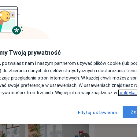
lsce i regionie - w Klinice Urologii
ckiego nr 1 im. dr. A. Jurasza w
ie urologii.
logy (EAU) oraz Polskiego
my Twoją prywatność
, pozwalasz nam i naszym partnerom używać plików cookie (lub p
stniczy w międzynarodowych
) do zbierania danych do celów statystycznych i dostarczania treśc
zaje przeglądania stron internetowych. W każdej chwili możesz spr
 dotyczących andrologii, zaburzeń
wać swoje preferencje w ustawieniach. W ustawieniach znajdziesz ró
zaburzeń seksualnych.
prywatności stron trzecich. Więcej informacji znajdziesz w
polityka
e Pan Doktor jest w stanie dostarczać
czną opartą na aktualnych
atii i wzajemnego szacunku w
Za
Edytuj ustawienia