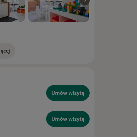
ęcej
doświadczeniu
Umów wizytę
Umów wizytę