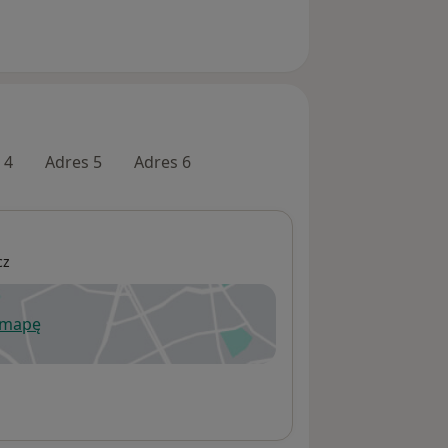
 4
Adres 5
Adres 6
cz
 mapę
wiera się w nowej karcie