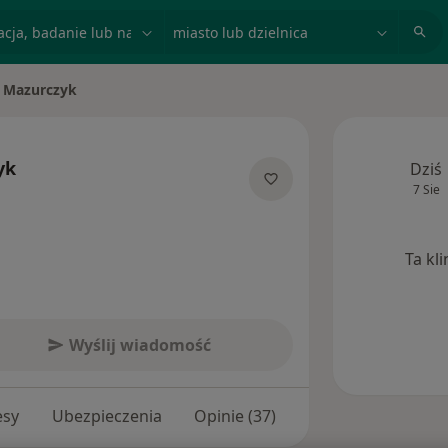
acja, badanie lub nazwisko
miasto lub dzielnica
 Mazurczyk
to
yk
Dziś
7 Sie
izacjach
Ta kl
Wyślij wiadomość
esy
Ubezpieczenia
Opinie (37)