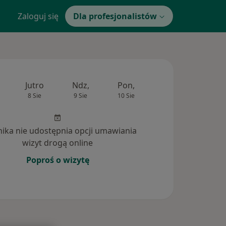
Zaloguj się
Dla profesjonalistów
Jutro
Ndz,
Pon,
Wt,
Śr,
8 Sie
9 Sie
10 Sie
11 Sie
12 Si
inika nie udostępnia opcji umawiania
wizyt drogą online
Poproś o wizytę