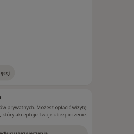
ęcej
adresie
h
ntów prywatnych. Możesz opłacić wizytę
ę, który akceptuje Twoje ubezpieczenie.
według ubezpieczenia