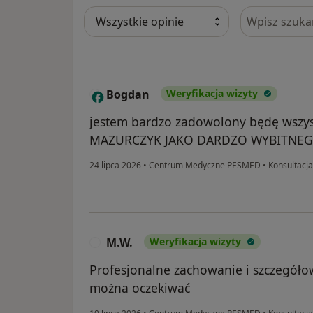
Szukaj w opi
Bogdan
Weryfikacja wizyty
B
jestem bardzo zadowolony będę wszy
MAZURCZYK JAKO DARDZO WYBITNE
24 lipca 2026
•
Centrum Medyczne PESMED
•
Konsultacja
M.W.
Weryfikacja wizyty
M
Profesjonalne zachowanie i szczegóło
można oczekiwać