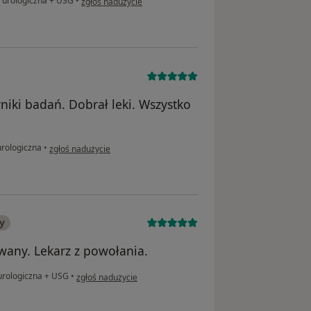
 urologiczna + USG
•
zgłoś nadużycie
iki badań. Dobrał leki. Wszystko
w opinii użytkownika Grzegorz
urologiczna
•
zgłoś nadużycie
y
wany. Lekarz z powołania.
w opinii użytkownika Bożena
urologiczna + USG
•
zgłoś nadużycie